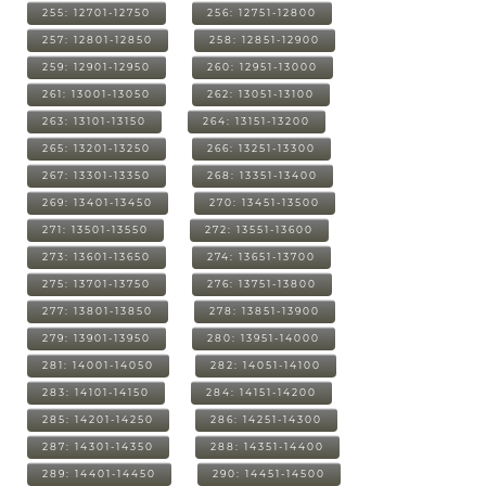
255: 12701-12750
256: 12751-12800
257: 12801-12850
258: 12851-12900
259: 12901-12950
260: 12951-13000
261: 13001-13050
262: 13051-13100
263: 13101-13150
264: 13151-13200
265: 13201-13250
266: 13251-13300
267: 13301-13350
268: 13351-13400
269: 13401-13450
270: 13451-13500
271: 13501-13550
272: 13551-13600
273: 13601-13650
274: 13651-13700
275: 13701-13750
276: 13751-13800
277: 13801-13850
278: 13851-13900
279: 13901-13950
280: 13951-14000
281: 14001-14050
282: 14051-14100
283: 14101-14150
284: 14151-14200
285: 14201-14250
286: 14251-14300
287: 14301-14350
288: 14351-14400
289: 14401-14450
290: 14451-14500