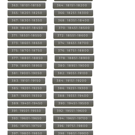
363: 18101-18150
364: 18151-18200
365: 18201-18250
366: 18251-18300
367: 18301-18350
368: 18351-18400
369: 18401-18450
370: 18451-18500
371: 18501-18550
372: 18551-18600
373: 18601-18650
374: 18651-18700
375: 18701-18750
376: 18751-18800
377: 18801-18850
378: 18851-18900
379: 18901-18950
380: 18951-19000
381: 19001-19050
382: 19051-19100
383: 19101-19150
384: 19151-19200
385: 19201-19250
386: 19251-19300
387: 19301-19350
388: 19351-19400
389: 19401-19450
390: 19451-19500
391: 19501-19550
392: 19551-19600
393: 19601-19650
394: 19651-19700
395: 19701-19750
396: 19751-19800
397: 19801-19850
398: 19851-19900