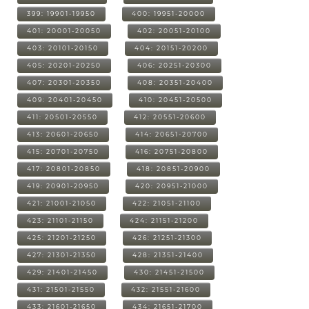
399: 19901-19950
400: 19951-20000
401: 20001-20050
402: 20051-20100
403: 20101-20150
404: 20151-20200
405: 20201-20250
406: 20251-20300
407: 20301-20350
408: 20351-20400
409: 20401-20450
410: 20451-20500
411: 20501-20550
412: 20551-20600
413: 20601-20650
414: 20651-20700
415: 20701-20750
416: 20751-20800
417: 20801-20850
418: 20851-20900
419: 20901-20950
420: 20951-21000
421: 21001-21050
422: 21051-21100
423: 21101-21150
424: 21151-21200
425: 21201-21250
426: 21251-21300
427: 21301-21350
428: 21351-21400
429: 21401-21450
430: 21451-21500
431: 21501-21550
432: 21551-21600
433: 21601-21650
434: 21651-21700