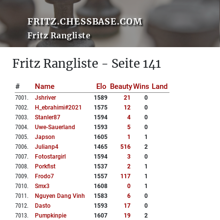
FRITZ.CHESSBASE.COM
Fritz Rangliste
Fritz Rangliste - Seite 141
#
Name
Elo
Beauty
Wins
Land
7001
.
Jshriver
1589
21
0
7002
.
H_ebrahimi#2021
1575
12
0
7003
.
Stanler87
1594
4
0
7004
.
Uwe-Sauerland
1593
5
0
7005
.
Japson
1605
1
1
7006
.
Julianp4
1465
516
2
7007
.
Fotostargirl
1594
3
0
7008
.
Porkfist
1537
2
1
7009
.
Frodo7
1557
117
1
7010
.
Smx3
1608
0
1
7011
.
Nguyen Dang Vinh
1583
6
0
7012
.
Dasto
1593
17
0
7013
.
Pumpkinpie
1607
19
2