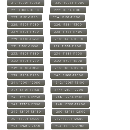
219: 10901-10950
220: 10951-11000
221: 11001-11050
222: 11051-11100
223: 11101-11150
224: 11151-11200
225: 11201-11250
226: 11251-11300
227: 11301-11350
228: 11351-11400
229: 11401-11450
230: 11451-11500
231: 11501-11550
232: 11551-11600
233: 11601-11650
234: 11651-11700
235: 11701-11750
236: 11751-11800
237: 11801-11850
238: 11851-11900
239: 11901-11950
240: 11951-12000
241: 12001-12050
242: 12051-12100
243: 12101-12150
244: 12151-12200
245: 12201-12250
246: 12251-12300
247: 12301-12350
248: 12351-12400
249: 12401-12450
250: 12451-12500
251: 12501-12550
252: 12551-12600
253: 12601-12650
254: 12651-12700