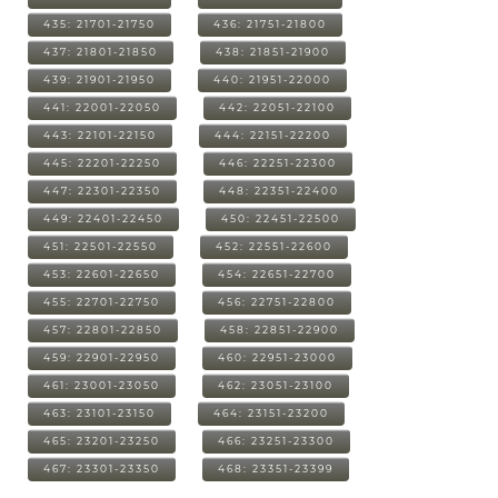
435: 21701-21750
436: 21751-21800
437: 21801-21850
438: 21851-21900
439: 21901-21950
440: 21951-22000
441: 22001-22050
442: 22051-22100
443: 22101-22150
444: 22151-22200
445: 22201-22250
446: 22251-22300
447: 22301-22350
448: 22351-22400
449: 22401-22450
450: 22451-22500
451: 22501-22550
452: 22551-22600
453: 22601-22650
454: 22651-22700
455: 22701-22750
456: 22751-22800
457: 22801-22850
458: 22851-22900
459: 22901-22950
460: 22951-23000
461: 23001-23050
462: 23051-23100
463: 23101-23150
464: 23151-23200
465: 23201-23250
466: 23251-23300
467: 23301-23350
468: 23351-23399