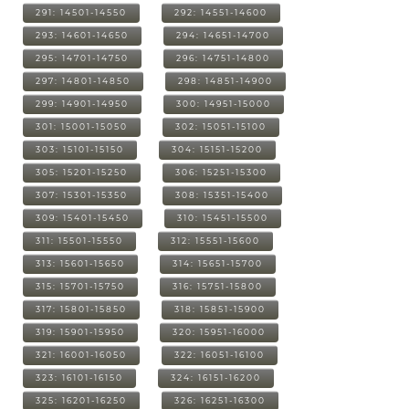
291: 14501-14550
292: 14551-14600
293: 14601-14650
294: 14651-14700
295: 14701-14750
296: 14751-14800
297: 14801-14850
298: 14851-14900
299: 14901-14950
300: 14951-15000
301: 15001-15050
302: 15051-15100
303: 15101-15150
304: 15151-15200
305: 15201-15250
306: 15251-15300
307: 15301-15350
308: 15351-15400
309: 15401-15450
310: 15451-15500
311: 15501-15550
312: 15551-15600
313: 15601-15650
314: 15651-15700
315: 15701-15750
316: 15751-15800
317: 15801-15850
318: 15851-15900
319: 15901-15950
320: 15951-16000
321: 16001-16050
322: 16051-16100
323: 16101-16150
324: 16151-16200
325: 16201-16250
326: 16251-16300