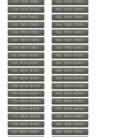
147: 7301-7350
148: 7351-7400
149: 7401-7450
150: 7451-7500
151: 7501-7550
152: 7551-7600
153: 7601-7650
154: 7651-7700
155: 7701-7750
156: 7751-7800
157: 7801-7850
158: 7851-7900
159: 7901-7950
160: 7951-8000
161: 8001-8050
162: 8051-8100
163: 8101-8150
164: 8151-8200
165: 8201-8250
166: 8251-8300
167: 8301-8350
168: 8351-8400
169: 8401-8450
170: 8451-8500
171: 8501-8550
172: 8551-8600
173: 8601-8650
174: 8651-8700
175: 8701-8750
176: 8751-8800
177: 8801-8850
178: 8851-8900
179: 8901-8950
180: 8951-9000
181: 9001-9050
182: 9051-9100