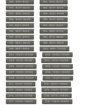
183: 9101-9150
184: 9151-9200
185: 9201-9250
186: 9251-9300
187: 9301-9350
188: 9351-9400
189: 9401-9450
190: 9451-9500
191: 9501-9550
192: 9551-9600
193: 9601-9650
194: 9651-9700
195: 9701-9750
196: 9751-9800
197: 9801-9850
198: 9851-9900
199: 9901-9950
200: 9951-10000
201: 10001-10050
202: 10051-10100
203: 10101-10150
204: 10151-10200
205: 10201-10250
206: 10251-10300
207: 10301-10350
208: 10351-10400
209: 10401-10450
210: 10451-10500
211: 10501-10550
212: 10551-10600
213: 10601-10650
214: 10651-10700
215: 10701-10750
216: 10751-10800
217: 10801-10850
218: 10851-10900