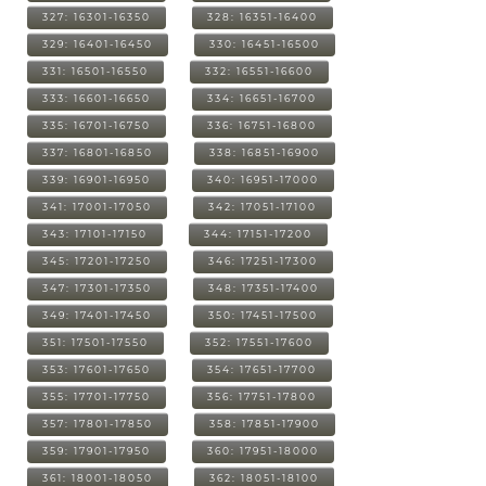
327: 16301-16350
328: 16351-16400
329: 16401-16450
330: 16451-16500
331: 16501-16550
332: 16551-16600
333: 16601-16650
334: 16651-16700
335: 16701-16750
336: 16751-16800
337: 16801-16850
338: 16851-16900
339: 16901-16950
340: 16951-17000
341: 17001-17050
342: 17051-17100
343: 17101-17150
344: 17151-17200
345: 17201-17250
346: 17251-17300
347: 17301-17350
348: 17351-17400
349: 17401-17450
350: 17451-17500
351: 17501-17550
352: 17551-17600
353: 17601-17650
354: 17651-17700
355: 17701-17750
356: 17751-17800
357: 17801-17850
358: 17851-17900
359: 17901-17950
360: 17951-18000
361: 18001-18050
362: 18051-18100