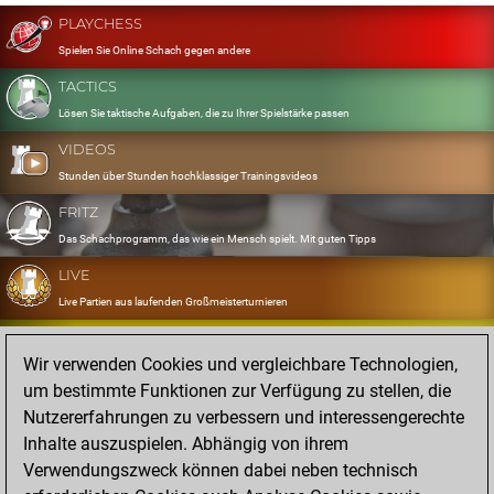
PLAYCHESS
Spielen Sie Online Schach gegen andere
TACTICS
Lösen Sie taktische Aufgaben, die zu Ihrer Spielstärke passen
VIDEOS
Stunden über Stunden hochklassiger Trainingsvideos
FRITZ
Das Schachprogramm, das wie ein Mensch spielt. Mit guten Tipps
LIVE
Live Partien aus laufenden Großmeisterturnieren
OPENINGS
Wir verwenden Cookies und vergleichbare Technologien,
Erfassen und Üben Sie Ihr Eröffnungsrepertoire
um bestimmte Funktionen zur Verfügung zu stellen, die
DATABASE
Nutzererfahrungen zu verbessern und interessengerechte
Acht Millionen starke Partien
Inhalte auszuspielen. Abhängig von ihrem
MYGAMES
Verwendungszweck können dabei neben technisch
Speichern und analysieren Sie eigene Partien in der Cloud