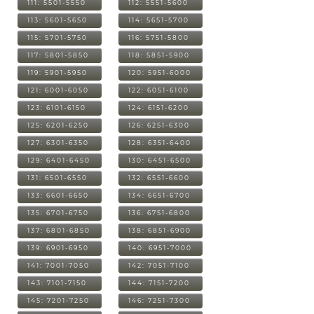
111: 5501-5550
112: 5551-5600
113: 5601-5650
114: 5651-5700
115: 5701-5750
116: 5751-5800
117: 5801-5850
118: 5851-5900
119: 5901-5950
120: 5951-6000
121: 6001-6050
122: 6051-6100
123: 6101-6150
124: 6151-6200
125: 6201-6250
126: 6251-6300
127: 6301-6350
128: 6351-6400
129: 6401-6450
130: 6451-6500
131: 6501-6550
132: 6551-6600
133: 6601-6650
134: 6651-6700
135: 6701-6750
136: 6751-6800
137: 6801-6850
138: 6851-6900
139: 6901-6950
140: 6951-7000
141: 7001-7050
142: 7051-7100
143: 7101-7150
144: 7151-7200
145: 7201-7250
146: 7251-7300