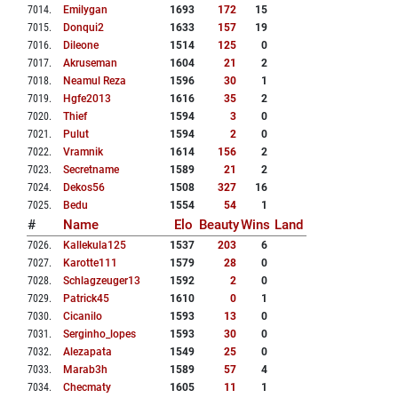
7014
.
Emilygan
1693
172
15
7015
.
Donqui2
1633
157
19
7016
.
Dileone
1514
125
0
7017
.
Akruseman
1604
21
2
7018
.
Neamul Reza
1596
30
1
7019
.
Hgfe2013
1616
35
2
7020
.
Thief
1594
3
0
7021
.
Pulut
1594
2
0
7022
.
Vramnik
1614
156
2
7023
.
Secretname
1589
21
2
7024
.
Dekos56
1508
327
16
7025
.
Bedu
1554
54
1
#
Name
Elo
Beauty
Wins
Land
7026
.
Kallekula125
1537
203
6
7027
.
Karotte111
1579
28
0
7028
.
Schlagzeuger13
1592
2
0
7029
.
Patrick45
1610
0
1
7030
.
Cicanilo
1593
13
0
7031
.
Serginho_lopes
1593
30
0
7032
.
Alezapata
1549
25
0
7033
.
Marab3h
1589
57
4
7034
.
Checmaty
1605
11
1