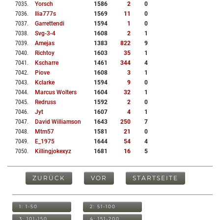
7035
.
Yorsch
1586
2
0
7036
.
Ilia777s
1569
11
0
7037
.
Garrettendi
1594
1
0
7038
.
Svg-3-4
1608
2
1
7039
.
Amejas
1383
822
9
7040
.
Richtoy
1603
35
1
7041
.
Kscharre
1461
344
4
7042
.
Piove
1608
3
1
7043
.
Kclarke
1594
9
0
7044
.
Marcus Wolters
1604
32
1
7045
.
Redruss
1592
2
0
7046
.
Jyt
1607
4
1
7047
.
David Williamson
1643
250
7
7048
.
Mtm57
1581
21
0
7049
.
E_1975
1644
54
4
7050
.
Killingjokexyz
1681
16
5
ZURÜCK
VOR
STARTSEITE
1: 1-50
2: 51-100
3: 101-150
4: 151-200