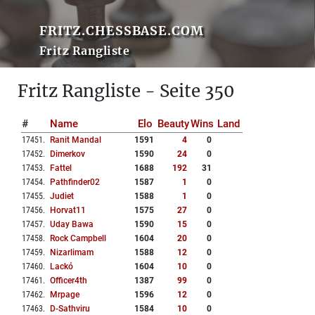
FRITZ.CHESSBASE.COM
Fritz Rangliste
Fritz Rangliste - Seite 350
#
Name
Elo
Beauty
Wins
Land
17451
.
Ranit Mandal
1591
4
0
17452
.
Dimerkov
1590
24
0
17453
.
Fattel
1688
192
31
17454
.
Pathfinder02
1587
1
0
17455
.
Judiet
1588
1
0
17456
.
Horvat11
1575
27
0
17457
.
Uday Bawa
1590
15
0
17458
.
Rock Campbell
1604
20
0
17459
.
Nizarlimam
1588
12
0
17460
.
Lackó
1604
10
0
17461
.
Officer4th
1387
99
0
17462
.
Mrpage
1596
12
0
17463
.
D-Sathviru
1584
10
0