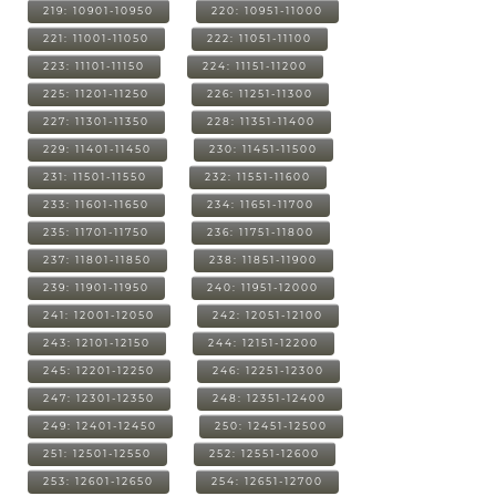
219: 10901-10950
220: 10951-11000
221: 11001-11050
222: 11051-11100
223: 11101-11150
224: 11151-11200
225: 11201-11250
226: 11251-11300
227: 11301-11350
228: 11351-11400
229: 11401-11450
230: 11451-11500
231: 11501-11550
232: 11551-11600
233: 11601-11650
234: 11651-11700
235: 11701-11750
236: 11751-11800
237: 11801-11850
238: 11851-11900
239: 11901-11950
240: 11951-12000
241: 12001-12050
242: 12051-12100
243: 12101-12150
244: 12151-12200
245: 12201-12250
246: 12251-12300
247: 12301-12350
248: 12351-12400
249: 12401-12450
250: 12451-12500
251: 12501-12550
252: 12551-12600
253: 12601-12650
254: 12651-12700