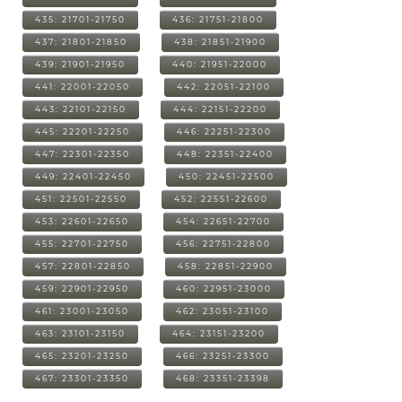
435: 21701-21750
436: 21751-21800
437: 21801-21850
438: 21851-21900
439: 21901-21950
440: 21951-22000
441: 22001-22050
442: 22051-22100
443: 22101-22150
444: 22151-22200
445: 22201-22250
446: 22251-22300
447: 22301-22350
448: 22351-22400
449: 22401-22450
450: 22451-22500
451: 22501-22550
452: 22551-22600
453: 22601-22650
454: 22651-22700
455: 22701-22750
456: 22751-22800
457: 22801-22850
458: 22851-22900
459: 22901-22950
460: 22951-23000
461: 23001-23050
462: 23051-23100
463: 23101-23150
464: 23151-23200
465: 23201-23250
466: 23251-23300
467: 23301-23350
468: 23351-23398