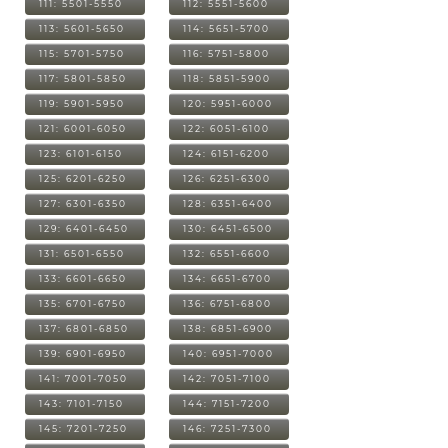
111: 5501-5550
112: 5551-5600
113: 5601-5650
114: 5651-5700
115: 5701-5750
116: 5751-5800
117: 5801-5850
118: 5851-5900
119: 5901-5950
120: 5951-6000
121: 6001-6050
122: 6051-6100
123: 6101-6150
124: 6151-6200
125: 6201-6250
126: 6251-6300
127: 6301-6350
128: 6351-6400
129: 6401-6450
130: 6451-6500
131: 6501-6550
132: 6551-6600
133: 6601-6650
134: 6651-6700
135: 6701-6750
136: 6751-6800
137: 6801-6850
138: 6851-6900
139: 6901-6950
140: 6951-7000
141: 7001-7050
142: 7051-7100
143: 7101-7150
144: 7151-7200
145: 7201-7250
146: 7251-7300