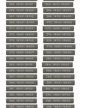
363: 18101-18150
364: 18151-18200
365: 18201-18250
366: 18251-18300
367: 18301-18350
368: 18351-18400
369: 18401-18450
370: 18451-18500
371: 18501-18550
372: 18551-18600
373: 18601-18650
374: 18651-18700
375: 18701-18750
376: 18751-18800
377: 18801-18850
378: 18851-18900
379: 18901-18950
380: 18951-19000
381: 19001-19050
382: 19051-19100
383: 19101-19150
384: 19151-19200
385: 19201-19250
386: 19251-19300
387: 19301-19350
388: 19351-19400
389: 19401-19450
390: 19451-19500
391: 19501-19550
392: 19551-19600
393: 19601-19650
394: 19651-19700
395: 19701-19750
396: 19751-19800
397: 19801-19850
398: 19851-19900