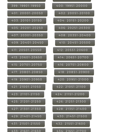
399: 19901-19950
400: 19951-20000
401: 20001-20050
402: 20051-20100
403: 20101-20150
404: 20151-20200
405: 20201-20250
406: 20251-20300
407: 20301-20350
408: 20351-20400
409: 20401-20450
410: 20451-20500
411: 20501-20550
412: 20551-20600
413: 20601-20650
414: 20651-20700
415: 20701-20750
416: 20751-20800
417: 20801-20850
418: 20851-20900
419: 20901-20950
420: 20951-21000
421: 21001-21050
422: 21051-21100
423: 21101-21150
424: 21151-21200
425: 21201-21250
426: 21251-21300
427: 21301-21350
428: 21351-21400
429: 21401-21450
430: 21451-21500
431: 21501-21550
432: 21551-21600
433: 21601-21650
434: 21651-21700