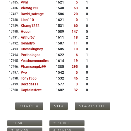
17485
.
Vynl
1621
5
1
17486
.
Viethtg123
1548
63
0
17487
.
David_salvage
1586
20
0
17488
.
Lion110
1621
0
1
17489
.
Khang1252
1531
60
0
17490
.
Hoppi
1589
147
5
17491
.
Arthur67
1611
18
2
17492
.
Genadyb
1587
11
0
17493
.
Chesskingboy
1605
10
0
17494
.
Porthologos
1622
6
1
17495
.
Yeeshuennoodles
1614
19
1
17496
.
Phamcongdz99
1385
295
0
17497
.
Pvo
1542
5
0
17498
.
Tony1965
1532
46
2
17499
.
Dekade111
1577
3
0
17500
.
Captainsteve
1602
32
0
ZURÜCK
VOR
STARTSEITE
1: 1-50
2: 51-100
3: 101-150
4: 151-200