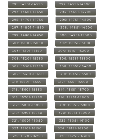
291: 14501-14550
292: 14551-14600
293: 14601-14650
294: 14651-14700
295: 14701-14750
296: 14751-14800
297: 14801-14850
298: 14851-14900
299: 14901-14950
300: 14951-15000
301: 15001-15050
302: 15051-15100
303: 15101-15150
304: 15151-15200
305: 15201-15250
306: 15251-15300
307: 15301-15350
308: 15351-15400
309: 15401-15450
310: 15451-15500
311: 15501-15550
312: 15551-15600
313: 15601-15650
314: 15651-15700
315: 15701-15750
316: 15751-15800
317: 15801-15850
318: 15851-15900
319: 15901-15950
320: 15951-16000
321: 16001-16050
322: 16051-16100
323: 16101-16150
324: 16151-16200
325: 16201-16250
326: 16251-16300