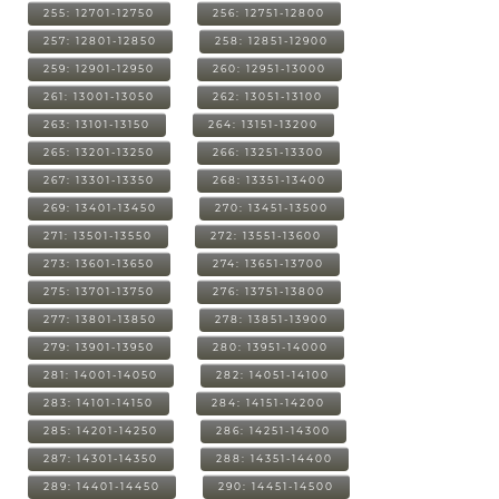
255: 12701-12750
256: 12751-12800
257: 12801-12850
258: 12851-12900
259: 12901-12950
260: 12951-13000
261: 13001-13050
262: 13051-13100
263: 13101-13150
264: 13151-13200
265: 13201-13250
266: 13251-13300
267: 13301-13350
268: 13351-13400
269: 13401-13450
270: 13451-13500
271: 13501-13550
272: 13551-13600
273: 13601-13650
274: 13651-13700
275: 13701-13750
276: 13751-13800
277: 13801-13850
278: 13851-13900
279: 13901-13950
280: 13951-14000
281: 14001-14050
282: 14051-14100
283: 14101-14150
284: 14151-14200
285: 14201-14250
286: 14251-14300
287: 14301-14350
288: 14351-14400
289: 14401-14450
290: 14451-14500