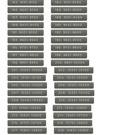
183: 9101-9150
184: 9151-9200
185: 9201-9250
186: 9251-9300
187: 9301-9350
188: 9351-9400
189: 9401-9450
190: 9451-9500
191: 9501-9550
192: 9551-9600
193: 9601-9650
194: 9651-9700
195: 9701-9750
196: 9751-9800
197: 9801-9850
198: 9851-9900
199: 9901-9950
200: 9951-10000
201: 10001-10050
202: 10051-10100
203: 10101-10150
204: 10151-10200
205: 10201-10250
206: 10251-10300
207: 10301-10350
208: 10351-10400
209: 10401-10450
210: 10451-10500
211: 10501-10550
212: 10551-10600
213: 10601-10650
214: 10651-10700
215: 10701-10750
216: 10751-10800
217: 10801-10850
218: 10851-10900