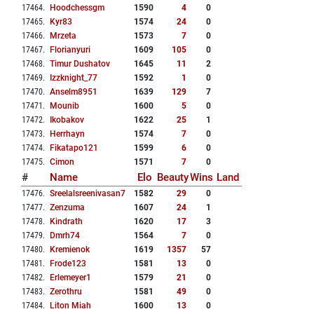
17464
.
Hoodchessgm
1590
4
0
17465
.
Kyr83
1574
24
0
17466
.
Mrzeta
1573
7
0
17467
.
Florianyuri
1609
105
0
17468
.
Timur Dushatov
1645
11
2
17469
.
Izzknight_77
1592
1
0
17470
.
Anselm8951
1639
129
7
17471
.
Mounib
1600
5
0
17472
.
Ikobakov
1622
25
1
17473
.
Herrhayn
1574
7
0
17474
.
Fikatapo121
1599
6
0
17475
.
Cimon
1571
7
0
#
Name
Elo
Beauty
Wins
Land
17476
.
Sreelalsreenivasan7
1582
29
0
17477
.
Zenzuma
1607
24
1
17478
.
Kindrath
1620
17
3
17479
.
Dmrh74
1564
7
0
17480
.
Kremienok
1619
1357
57
17481
.
Frode123
1581
13
0
17482
.
Erlemeyer1
1579
21
0
17483
.
Zerothru
1581
49
0
17484
.
Liton Miah
1600
13
0