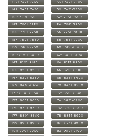
147: 7301-7350
148: 7351-7400
149: 7401-7450
150: 7451-7500
151: 7501-7550
152: 7551-7600
153: 7601-7650
154: 7651-7700
155: 7701-7750
156: 7751-7800
157: 7801-7850
158: 7851-7900
159: 7901-7950
160: 7951-8000
161: 8001-8050
162: 8051-8100
163: 8101-8150
164: 8151-8200
165: 8201-8250
166: 8251-8300
167: 8301-8350
168: 8351-8400
169: 8401-8450
170: 8451-8500
171: 8501-8550
172: 8551-8600
173: 8601-8650
174: 8651-8700
175: 8701-8750
176: 8751-8800
177: 8801-8850
178: 8851-8900
179: 8901-8950
180: 8951-9000
181: 9001-9050
182: 9051-9100