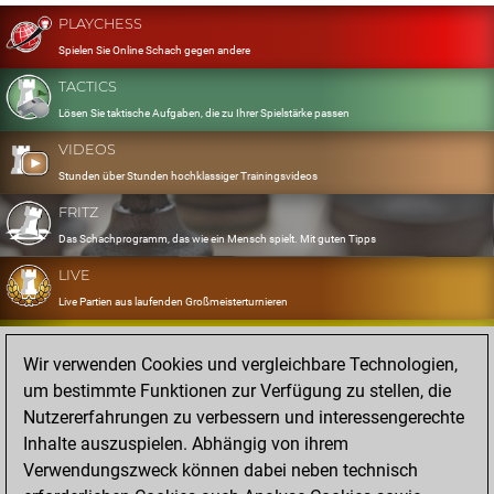
PLAYCHESS
Spielen Sie Online Schach gegen andere
TACTICS
Lösen Sie taktische Aufgaben, die zu Ihrer Spielstärke passen
VIDEOS
Stunden über Stunden hochklassiger Trainingsvideos
FRITZ
Das Schachprogramm, das wie ein Mensch spielt. Mit guten Tipps
LIVE
Live Partien aus laufenden Großmeisterturnieren
OPENINGS
Wir verwenden Cookies und vergleichbare Technologien,
Erfassen und Üben Sie Ihr Eröffnungsrepertoire
um bestimmte Funktionen zur Verfügung zu stellen, die
DATABASE
Nutzererfahrungen zu verbessern und interessengerechte
Acht Millionen starke Partien
Inhalte auszuspielen. Abhängig von ihrem
MYGAMES
Verwendungszweck können dabei neben technisch
Speichern und analysieren Sie eigene Partien in der Cloud