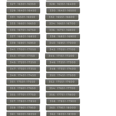
327: 16301-16350
328: 16351-16400
329: 16401-16450
330: 16451-16500
331: 16501-16550
332: 16551-16600
333: 16601-16650
334: 16651-16700
335: 16701-16750
336: 16751-16800
337: 16801-16850
338: 16851-16900
339: 16901-16950
340: 16951-17000
341: 17001-17050
342: 17051-17100
343: 17101-17150
344: 17151-17200
345: 17201-17250
346: 17251-17300
347: 17301-17350
348: 17351-17400
349: 17401-17450
350: 17451-17500
351: 17501-17550
352: 17551-17600
353: 17601-17650
354: 17651-17700
355: 17701-17750
356: 17751-17800
357: 17801-17850
358: 17851-17900
359: 17901-17950
360: 17951-18000
361: 18001-18050
362: 18051-18100