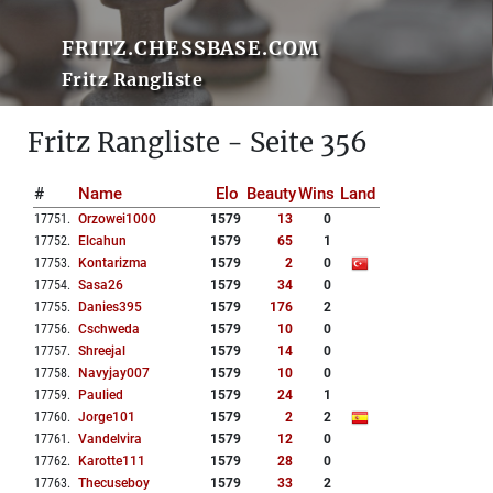
FRITZ.CHESSBASE.COM
Fritz Rangliste
Fritz Rangliste - Seite 356
#
Name
Elo
Beauty
Wins
Land
17751
.
Orzowei1000
1579
13
0
17752
.
Elcahun
1579
65
1
17753
.
Kontarizma
1579
2
0
17754
.
Sasa26
1579
34
0
17755
.
Danies395
1579
176
2
17756
.
Cschweda
1579
10
0
17757
.
Shreejal
1579
14
0
17758
.
Navyjay007
1579
10
0
17759
.
Paulied
1579
24
1
17760
.
Jorge101
1579
2
2
17761
.
Vandelvira
1579
12
0
17762
.
Karotte111
1579
28
0
17763
.
Thecuseboy
1579
33
2