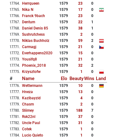
17764
.
Herrqueen
1579
23
0
17765
.
Nika N
1579
17
0
17766
.
Franck 9bach
1579
23
0
17767
.
Dentum
1579
22
1
17768
.
Daniel Denis 85
1579
38
1
17769
.
Sushrutchess
1579
2
0
17770
.
Niklas Buchholz
1579
59
2
17771
.
Carmagj
1579
21
0
17772
.
Everhappens2020
1579
15
0
17773
.
Yousifq8
1579
21
0
17774
.
Phoenix_2018
1579
32
2
17775
.
Krzysztofw
1579
1
0
#
Name
Elo
Beauty
Wins
Land
17776
.
Wettermann
1579
10
0
17777
.
Hneza
1579
13
0
17778
.
Kazibayzid
1579
4
0
17779
.
Chasm
1579
2
0
17780
.
Sliimey
1579
188
7
17781
.
Rsk22nl
1579
37
0
17782
.
Uncle Paul
1579
31
0
17783
.
Cotek
1579
1
0
17784
.
Lucio Quieto
1579
1
0