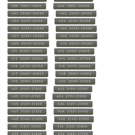
399: 19901-19950
400: 19951-20000
401: 20001-20050
402: 20051-20100
403: 20101-20150
404: 20151-20200
405: 20201-20250
406: 20251-20300
407: 20301-20350
408: 20351-20400
409: 20401-20450
410: 20451-20500
411: 20501-20550
412: 20551-20600
413: 20601-20650
414: 20651-20700
415: 20701-20750
416: 20751-20800
417: 20801-20850
418: 20851-20900
419: 20901-20950
420: 20951-21000
421: 21001-21050
422: 21051-21100
423: 21101-21150
424: 21151-21200
425: 21201-21250
426: 21251-21300
427: 21301-21350
428: 21351-21400
429: 21401-21450
430: 21451-21500
431: 21501-21550
432: 21551-21600
433: 21601-21650
434: 21651-21700