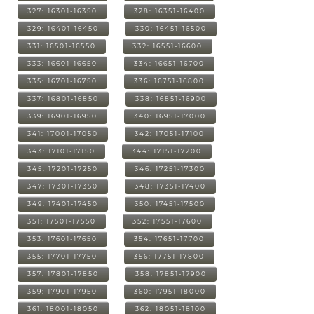
327: 16301-16350
328: 16351-16400
329: 16401-16450
330: 16451-16500
331: 16501-16550
332: 16551-16600
333: 16601-16650
334: 16651-16700
335: 16701-16750
336: 16751-16800
337: 16801-16850
338: 16851-16900
339: 16901-16950
340: 16951-17000
341: 17001-17050
342: 17051-17100
343: 17101-17150
344: 17151-17200
345: 17201-17250
346: 17251-17300
347: 17301-17350
348: 17351-17400
349: 17401-17450
350: 17451-17500
351: 17501-17550
352: 17551-17600
353: 17601-17650
354: 17651-17700
355: 17701-17750
356: 17751-17800
357: 17801-17850
358: 17851-17900
359: 17901-17950
360: 17951-18000
361: 18001-18050
362: 18051-18100