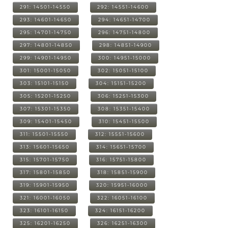
291: 14501-14550
292: 14551-14600
293: 14601-14650
294: 14651-14700
295: 14701-14750
296: 14751-14800
297: 14801-14850
298: 14851-14900
299: 14901-14950
300: 14951-15000
301: 15001-15050
302: 15051-15100
303: 15101-15150
304: 15151-15200
305: 15201-15250
306: 15251-15300
307: 15301-15350
308: 15351-15400
309: 15401-15450
310: 15451-15500
311: 15501-15550
312: 15551-15600
313: 15601-15650
314: 15651-15700
315: 15701-15750
316: 15751-15800
317: 15801-15850
318: 15851-15900
319: 15901-15950
320: 15951-16000
321: 16001-16050
322: 16051-16100
323: 16101-16150
324: 16151-16200
325: 16201-16250
326: 16251-16300