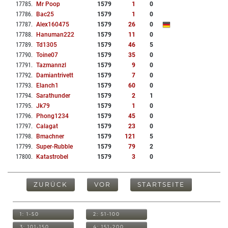
17785
.
Mr Poop
1579
1
0
17786
.
Bac25
1579
1
0
17787
.
Alex160475
1579
26
0
17788
.
Hanuman222
1579
11
0
17789
.
Td1305
1579
46
5
17790
.
Toine07
1579
35
0
17791
.
Tazmannzl
1579
9
0
17792
.
Damiantrivett
1579
7
0
17793
.
Elanch1
1579
60
0
17794
.
Sarathunder
1579
2
1
17795
.
Jk79
1579
1
0
17796
.
Phong1234
1579
45
0
17797
.
Calagat
1579
23
0
17798
.
Bmachner
1579
121
5
17799
.
Super-Rubble
1579
79
2
17800
.
Katastrobel
1579
3
0
ZURÜCK
VOR
STARTSEITE
1: 1-50
2: 51-100
3: 101-150
4: 151-200