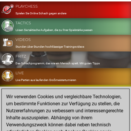
PLAYCHESS
Spielen Sie Online Schach gegen andere
TACTICS
Lösen Sie taktische Aufgaben, die zu Ihrer Spielstärke passen
VIDEOS
Stunden über Stunden hochklassiger Trainingsvideos
FRITZ
Das Schachprogramm, das wie ein Mensch spielt. Mit guten Tipps
LIVE
Live Partien aus laufenden Großmeisterturnieren
OPENINGS
Wir verwenden Cookies und vergleichbare Technologien,
Erfassen und Üben Sie Ihr Eröffnungsrepertoire
um bestimmte Funktionen zur Verfügung zu stellen, die
DATABASE
Nutzererfahrungen zu verbessern und interessengerechte
Acht Millionen starke Partien
Inhalte auszuspielen. Abhängig von ihrem
MYGAMES
Verwendungszweck können dabei neben technisch
Speichern und analysieren Sie eigene Partien in der Cloud