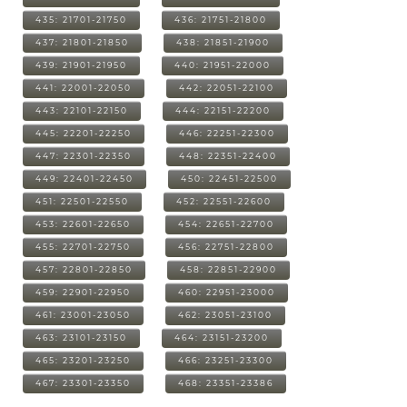
435: 21701-21750
436: 21751-21800
437: 21801-21850
438: 21851-21900
439: 21901-21950
440: 21951-22000
441: 22001-22050
442: 22051-22100
443: 22101-22150
444: 22151-22200
445: 22201-22250
446: 22251-22300
447: 22301-22350
448: 22351-22400
449: 22401-22450
450: 22451-22500
451: 22501-22550
452: 22551-22600
453: 22601-22650
454: 22651-22700
455: 22701-22750
456: 22751-22800
457: 22801-22850
458: 22851-22900
459: 22901-22950
460: 22951-23000
461: 23001-23050
462: 23051-23100
463: 23101-23150
464: 23151-23200
465: 23201-23250
466: 23251-23300
467: 23301-23350
468: 23351-23386