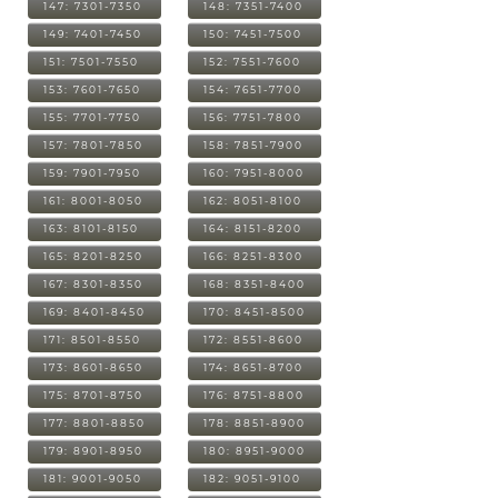
147: 7301-7350
148: 7351-7400
149: 7401-7450
150: 7451-7500
151: 7501-7550
152: 7551-7600
153: 7601-7650
154: 7651-7700
155: 7701-7750
156: 7751-7800
157: 7801-7850
158: 7851-7900
159: 7901-7950
160: 7951-8000
161: 8001-8050
162: 8051-8100
163: 8101-8150
164: 8151-8200
165: 8201-8250
166: 8251-8300
167: 8301-8350
168: 8351-8400
169: 8401-8450
170: 8451-8500
171: 8501-8550
172: 8551-8600
173: 8601-8650
174: 8651-8700
175: 8701-8750
176: 8751-8800
177: 8801-8850
178: 8851-8900
179: 8901-8950
180: 8951-9000
181: 9001-9050
182: 9051-9100