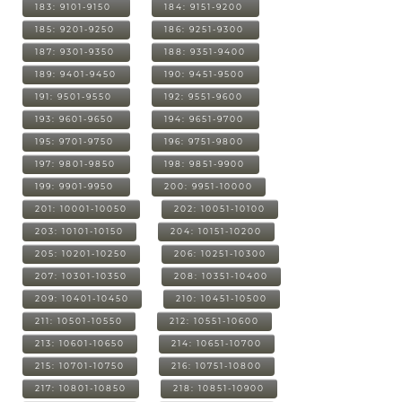
183: 9101-9150
184: 9151-9200
185: 9201-9250
186: 9251-9300
187: 9301-9350
188: 9351-9400
189: 9401-9450
190: 9451-9500
191: 9501-9550
192: 9551-9600
193: 9601-9650
194: 9651-9700
195: 9701-9750
196: 9751-9800
197: 9801-9850
198: 9851-9900
199: 9901-9950
200: 9951-10000
201: 10001-10050
202: 10051-10100
203: 10101-10150
204: 10151-10200
205: 10201-10250
206: 10251-10300
207: 10301-10350
208: 10351-10400
209: 10401-10450
210: 10451-10500
211: 10501-10550
212: 10551-10600
213: 10601-10650
214: 10651-10700
215: 10701-10750
216: 10751-10800
217: 10801-10850
218: 10851-10900