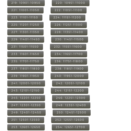
219: 10901-10950
220: 10951-11000
221: 11001-11050
222: 11051-11100
223: 11101-11150
224: 11151-11200
225: 11201-11250
226: 11251-11300
227: 11301-11350
228: 11351-11400
229: 11401-11450
230: 11451-11500
231: 11501-11550
232: 11551-11600
233: 11601-11650
234: 11651-11700
235: 11701-11750
236: 11751-11800
237: 11801-11850
238: 11851-11900
239: 11901-11950
240: 11951-12000
241: 12001-12050
242: 12051-12100
243: 12101-12150
244: 12151-12200
245: 12201-12250
246: 12251-12300
247: 12301-12350
248: 12351-12400
249: 12401-12450
250: 12451-12500
251: 12501-12550
252: 12551-12600
253: 12601-12650
254: 12651-12700