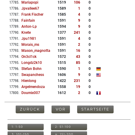
17785
.
Mariapopi
1519
106
0
17786
.
Jpvallee67
1589
1
0
17787
.
Frank Fischer
1585
4
0
17788
.
Fainfain
1591
9
0
17789
.
Anton-Lp
1594
9
0
17790
.
Knete
1377
241
0
17791
.
Jpu1981
1591
4
0
17792
.
Morais_ms
1591
2
0
17793
.
Mason_magnotta
1591
16
0
17794
.
On3cl1ck
1572
43
0
17795
.
Longdz2k10
1515
85
0
17796
.
Stefan Bohn
1590
1
0
17797
.
Swapanchess
1606
9
0
17798
.
Hienlong
1422
231
0
17799
.
Argelmendoza
1558
19
0
17800
.
Doumix007
1612
2
0
ZURÜCK
VOR
STARTSEITE
1: 1-50
2: 51-100
3: 101-150
4: 151-200