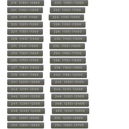
219: 10901-10950
220: 10951-11000
221: 11001-11050
222: 11051-11100
223: 11101-11150
224: 11151-11200
225: 11201-11250
226: 11251-11300
227: 11301-11350
228: 11351-11400
229: 11401-11450
230: 11451-11500
231: 11501-11550
232: 11551-11600
233: 11601-11650
234: 11651-11700
235: 11701-11750
236: 11751-11800
237: 11801-11850
238: 11851-11900
239: 11901-11950
240: 11951-12000
241: 12001-12050
242: 12051-12100
243: 12101-12150
244: 12151-12200
245: 12201-12250
246: 12251-12300
247: 12301-12350
248: 12351-12400
249: 12401-12450
250: 12451-12500
251: 12501-12550
252: 12551-12600
253: 12601-12650
254: 12651-12700