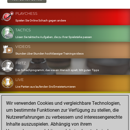
PLAYCHESS
Spielen Sie Online Schach gegen andere
TACTICS
Lösen Sie taktische Aufgaben, die zu Ihrer Spielstärke passen
VIDEOS
Stunden über Stunden hochklassiger Trainingsvideos
FRITZ
Das Schachprogramm, das wie ein Mensch spielt. Mit guten Tipps
LIVE
Live Partien aus laufenden Großmeisterturnieren
OPENINGS
Wir verwenden Cookies und vergleichbare Technologien,
Erfassen und Üben Sie Ihr Eröffnungsrepertoire
um bestimmte Funktionen zur Verfügung zu stellen, die
DATABASE
Nutzererfahrungen zu verbessern und interessengerechte
Acht Millionen starke Partien
Inhalte auszuspielen. Abhängig von ihrem
MYGAMES