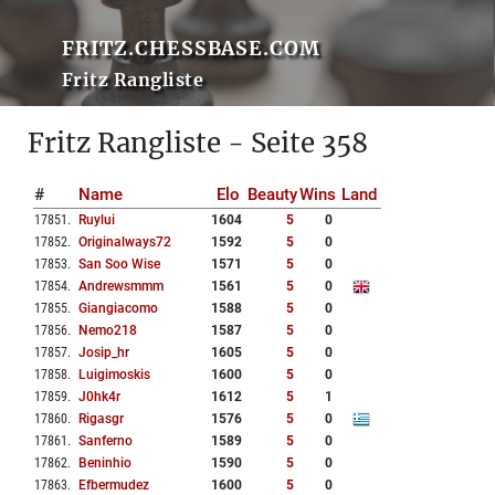
FRITZ.CHESSBASE.COM
Fritz Rangliste
Fritz Rangliste - Seite 358
#
Name
Elo
Beauty
Wins
Land
17851
.
Ruylui
1604
5
0
17852
.
Originalways72
1592
5
0
17853
.
San Soo Wise
1571
5
0
17854
.
Andrewsmmm
1561
5
0
17855
.
Giangiacomo
1588
5
0
17856
.
Nemo218
1587
5
0
17857
.
Josip_hr
1605
5
0
17858
.
Luigimoskis
1600
5
0
17859
.
J0hk4r
1612
5
1
17860
.
Rigasgr
1576
5
0
17861
.
Sanferno
1589
5
0
17862
.
Beninhio
1590
5
0
17863
.
Efbermudez
1600
5
0