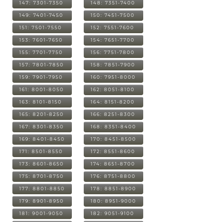
147: 7301-7350
148: 7351-7400
149: 7401-7450
150: 7451-7500
151: 7501-7550
152: 7551-7600
153: 7601-7650
154: 7651-7700
155: 7701-7750
156: 7751-7800
157: 7801-7850
158: 7851-7900
159: 7901-7950
160: 7951-8000
161: 8001-8050
162: 8051-8100
163: 8101-8150
164: 8151-8200
165: 8201-8250
166: 8251-8300
167: 8301-8350
168: 8351-8400
169: 8401-8450
170: 8451-8500
171: 8501-8550
172: 8551-8600
173: 8601-8650
174: 8651-8700
175: 8701-8750
176: 8751-8800
177: 8801-8850
178: 8851-8900
179: 8901-8950
180: 8951-9000
181: 9001-9050
182: 9051-9100