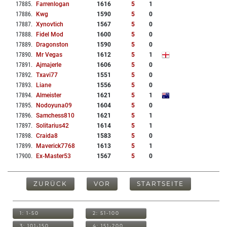
17885
.
Farrenlogan
1616
5
1
17886
.
Kwg
1590
5
0
17887
.
Xynovtich
1567
5
0
17888
.
Fidel Mod
1600
5
0
17889
.
Dragonston
1590
5
0
17890
.
Mr Vegas
1612
5
1
17891
.
Ajmajerle
1606
5
0
17892
.
Txavi77
1551
5
0
17893
.
Liane
1556
5
0
17894
.
Almeister
1621
5
1
17895
.
Nodoyuna09
1604
5
0
17896
.
Samchess810
1621
5
1
17897
.
Solitarius42
1614
5
1
17898
.
Craida8
1583
5
0
17899
.
Maverick7768
1613
5
1
17900
.
Ex-Master53
1567
5
0
ZURÜCK
VOR
STARTSEITE
1: 1-50
2: 51-100
3: 101-150
4: 151-200