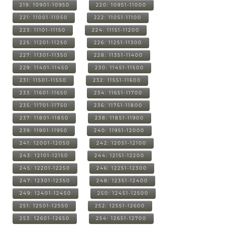
219: 10901-10950
220: 10951-11000
221: 11001-11050
222: 11051-11100
223: 11101-11150
224: 11151-11200
225: 11201-11250
226: 11251-11300
227: 11301-11350
228: 11351-11400
229: 11401-11450
230: 11451-11500
231: 11501-11550
232: 11551-11600
233: 11601-11650
234: 11651-11700
235: 11701-11750
236: 11751-11800
237: 11801-11850
238: 11851-11900
239: 11901-11950
240: 11951-12000
241: 12001-12050
242: 12051-12100
243: 12101-12150
244: 12151-12200
245: 12201-12250
246: 12251-12300
247: 12301-12350
248: 12351-12400
249: 12401-12450
250: 12451-12500
251: 12501-12550
252: 12551-12600
253: 12601-12650
254: 12651-12700