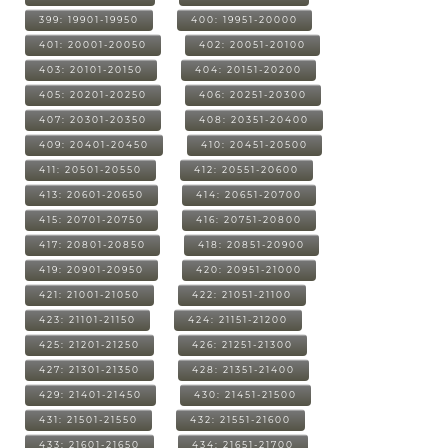
399: 19901-19950
400: 19951-20000
401: 20001-20050
402: 20051-20100
403: 20101-20150
404: 20151-20200
405: 20201-20250
406: 20251-20300
407: 20301-20350
408: 20351-20400
409: 20401-20450
410: 20451-20500
411: 20501-20550
412: 20551-20600
413: 20601-20650
414: 20651-20700
415: 20701-20750
416: 20751-20800
417: 20801-20850
418: 20851-20900
419: 20901-20950
420: 20951-21000
421: 21001-21050
422: 21051-21100
423: 21101-21150
424: 21151-21200
425: 21201-21250
426: 21251-21300
427: 21301-21350
428: 21351-21400
429: 21401-21450
430: 21451-21500
431: 21501-21550
432: 21551-21600
433: 21601-21650
434: 21651-21700