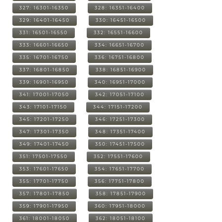
327: 16301-16350
328: 16351-16400
329: 16401-16450
330: 16451-16500
331: 16501-16550
332: 16551-16600
333: 16601-16650
334: 16651-16700
335: 16701-16750
336: 16751-16800
337: 16801-16850
338: 16851-16900
339: 16901-16950
340: 16951-17000
341: 17001-17050
342: 17051-17100
343: 17101-17150
344: 17151-17200
345: 17201-17250
346: 17251-17300
347: 17301-17350
348: 17351-17400
349: 17401-17450
350: 17451-17500
351: 17501-17550
352: 17551-17600
353: 17601-17650
354: 17651-17700
355: 17701-17750
356: 17751-17800
357: 17801-17850
358: 17851-17900
359: 17901-17950
360: 17951-18000
361: 18001-18050
362: 18051-18100