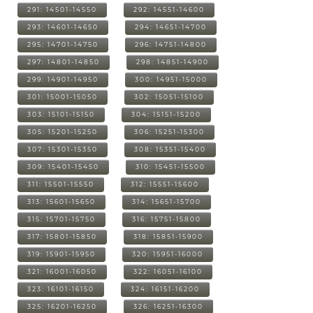
291: 14501-14550
292: 14551-14600
293: 14601-14650
294: 14651-14700
295: 14701-14750
296: 14751-14800
297: 14801-14850
298: 14851-14900
299: 14901-14950
300: 14951-15000
301: 15001-15050
302: 15051-15100
303: 15101-15150
304: 15151-15200
305: 15201-15250
306: 15251-15300
307: 15301-15350
308: 15351-15400
309: 15401-15450
310: 15451-15500
311: 15501-15550
312: 15551-15600
313: 15601-15650
314: 15651-15700
315: 15701-15750
316: 15751-15800
317: 15801-15850
318: 15851-15900
319: 15901-15950
320: 15951-16000
321: 16001-16050
322: 16051-16100
323: 16101-16150
324: 16151-16200
325: 16201-16250
326: 16251-16300