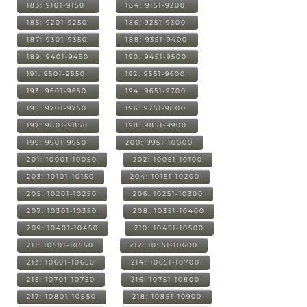
183: 9101-9150
184: 9151-9200
185: 9201-9250
186: 9251-9300
187: 9301-9350
188: 9351-9400
189: 9401-9450
190: 9451-9500
191: 9501-9550
192: 9551-9600
193: 9601-9650
194: 9651-9700
195: 9701-9750
196: 9751-9800
197: 9801-9850
198: 9851-9900
199: 9901-9950
200: 9951-10000
201: 10001-10050
202: 10051-10100
203: 10101-10150
204: 10151-10200
205: 10201-10250
206: 10251-10300
207: 10301-10350
208: 10351-10400
209: 10401-10450
210: 10451-10500
211: 10501-10550
212: 10551-10600
213: 10601-10650
214: 10651-10700
215: 10701-10750
216: 10751-10800
217: 10801-10850
218: 10851-10900