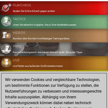
PLAYCHESS
Spielen Sie Online Schach gegen andere
TACTICS
Lösen Sie taktische Aufgaben, die zu Ihrer Spielstärke passen
VIDEOS
Stunden über Stunden hochklassiger Trainingsvideos
FRITZ
Das Schachprogramm, das wie ein Mensch spielt. Mit guten Tipps
LIVE
Live Partien aus laufenden Großmeisterturnieren
OPENINGS
Wir verwenden Cookies und vergleichbare Technologien,
Erfassen und Üben Sie Ihr Eröffnungsrepertoire
um bestimmte Funktionen zur Verfügung zu stellen, die
DATABASE
Nutzererfahrungen zu verbessern und interessengerechte
Acht Millionen starke Partien
Inhalte auszuspielen. Abhängig von ihrem
MYGAMES
Verwendungszweck können dabei neben technisch
Speichern und analysieren Sie eigene Partien in der Cloud