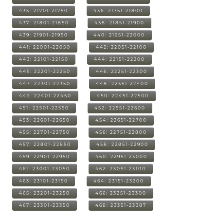
435: 21701-21750
436: 21751-21800
437: 21801-21850
438: 21851-21900
439: 21901-21950
440: 21951-22000
441: 22001-22050
442: 22051-22100
443: 22101-22150
444: 22151-22200
445: 22201-22250
446: 22251-22300
447: 22301-22350
448: 22351-22400
449: 22401-22450
450: 22451-22500
451: 22501-22550
452: 22551-22600
453: 22601-22650
454: 22651-22700
455: 22701-22750
456: 22751-22800
457: 22801-22850
458: 22851-22900
459: 22901-22950
460: 22951-23000
461: 23001-23050
462: 23051-23100
463: 23101-23150
464: 23151-23200
465: 23201-23250
466: 23251-23300
467: 23301-23350
468: 23351-23387