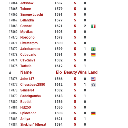
17864
.
Jershaw
1587
5
0
17865
.
Tstone
1579
5
0
17866
.
Simone Luschi
1591
5
0
17867
.
Lelandra
1577
5
0
17868
.
Gennari
1621
5
2
17869
.
Mpvilas
1603
5
0
17870
.
Noebono
1578
5
0
17871
.
Fivestarpro
1590
5
0
17872
.
Jairobarroso
1599
5
1
17873
.
Cubacarlo
1591
5
0
17874
.
Cavcasvs
1592
5
0
17875
.
Tartufo
1612
5
1
#
Name
Elo
Beauty
Wins
Land
17876
.
John147
1566
5
0
17877
.
Chessbase2880
1612
5
1
17878
.
Sensei84
1592
5
0
17879
.
Sadokgamha
1618
5
1
17880
.
Baptist
1586
5
0
17881
.
Hd250
1595
5
0
17882
.
Spider777
1598
5
0
17883
.
Anitya
1621
5
1
17884
.
Shekhar16thorat
1594
5
0