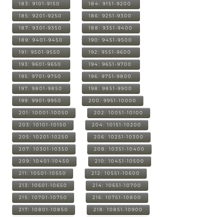
183: 9101-9150
184: 9151-9200
185: 9201-9250
186: 9251-9300
187: 9301-9350
188: 9351-9400
189: 9401-9450
190: 9451-9500
191: 9501-9550
192: 9551-9600
193: 9601-9650
194: 9651-9700
195: 9701-9750
196: 9751-9800
197: 9801-9850
198: 9851-9900
199: 9901-9950
200: 9951-10000
201: 10001-10050
202: 10051-10100
203: 10101-10150
204: 10151-10200
205: 10201-10250
206: 10251-10300
207: 10301-10350
208: 10351-10400
209: 10401-10450
210: 10451-10500
211: 10501-10550
212: 10551-10600
213: 10601-10650
214: 10651-10700
215: 10701-10750
216: 10751-10800
217: 10801-10850
218: 10851-10900