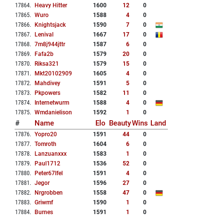
17864
.
Heavy Hitter
1600
12
0
17865
.
Wuro
1588
4
0
17866
.
Knightsjack
1590
7
0
17867
.
Lenival
1667
17
0
17868
.
7m8j944jttr
1587
6
0
17869
.
Fafa2b
1579
20
0
17870
.
Riksa321
1579
15
0
17871
.
Mkt20102909
1605
4
0
17872
.
Mahdivey
1591
5
0
17873
.
Pkpowers
1582
11
0
17874
.
Internetwurm
1588
4
0
17875
.
Wmdanielison
1592
1
0
#
Name
Elo
Beauty
Wins
Land
17876
.
Yopro20
1591
44
0
17877
.
Tomroth
1604
6
0
17878
.
Lanzuanxxx
1583
1
0
17879
.
Paul1712
1536
52
0
17880
.
Peter67lfel
1591
4
0
17881
.
Jegor
1596
27
0
17882
.
Nrgrobben
1558
47
0
17883
.
Griwmf
1590
1
0
17884
.
Burnes
1591
1
0