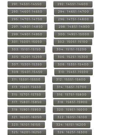
291: 14501-14550
292: 14551-14600
293: 14601-14650
294: 14651-14700
295: 14701-14750
296: 14751-14800
297: 14801-14850
298: 14851-14900
299: 14901-14950
300: 14951-15000
301: 15001-15050
302: 15051-15100
303: 15101-15150
304: 15151-15200
305: 15201-15250
306: 15251-15300
307: 15301-15350
308: 15351-15400
309: 15401-15450
310: 15451-15500
311: 15501-15550
312: 15551-15600
313: 15601-15650
314: 15651-15700
315: 15701-15750
316: 15751-15800
317: 15801-15850
318: 15851-15900
319: 15901-15950
320: 15951-16000
321: 16001-16050
322: 16051-16100
323: 16101-16150
324: 16151-16200
325: 16201-16250
326: 16251-16300