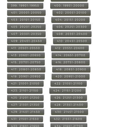
399: 19901-19950
400: 19951-20000
401: 20001-20050
402: 20051-20100
403: 20101-20150
404: 20151-20200
405: 20201-20250
406: 20251-20300
407: 20301-20350
408: 20351-20400
409: 20401-20450
410: 20451-20500
411: 20501-20550
412: 20551-20600
413: 20601-20650
414: 20651-20700
415: 20701-20750
416: 20751-20800
417: 20801-20850
418: 20851-20900
419: 20901-20950
420: 20951-21000
421: 21001-21050
422: 21051-21100
423: 21101-21150
424: 21151-21200
425: 21201-21250
426: 21251-21300
427: 21301-21350
428: 21351-21400
429: 21401-21450
430: 21451-21500
431: 21501-21550
432: 21551-21600
433: 21601-21650
434: 21651-21700