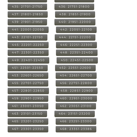
435: 21701-21750
436: 21751-21800
437: 21801-21850
438: 21851-21900
439: 21901-21950
440: 21951-22000
441: 22001-22050
442: 22051-22100
443: 22101-22150
444: 22151-22200
445: 22201-22250
446: 22251-22300
447: 22301-22350
448: 22351-22400
449: 22401-22450
450: 22451-22500
451: 22501-22550
452: 22551-22600
453: 22601-22650
454: 22651-22700
455: 22701-22750
456: 22751-22800
457: 22801-22850
458: 22851-22900
459: 22901-22950
460: 22951-23000
461: 23001-23050
462: 23051-23100
463: 23101-23150
464: 23151-23200
465: 23201-23250
466: 23251-23300
467: 23301-23350
468: 23351-23386