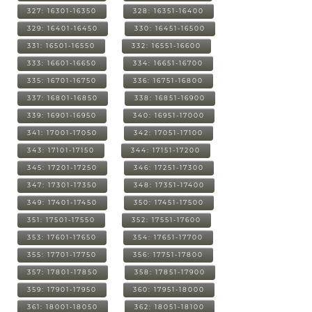
327: 16301-16350
328: 16351-16400
329: 16401-16450
330: 16451-16500
331: 16501-16550
332: 16551-16600
333: 16601-16650
334: 16651-16700
335: 16701-16750
336: 16751-16800
337: 16801-16850
338: 16851-16900
339: 16901-16950
340: 16951-17000
341: 17001-17050
342: 17051-17100
343: 17101-17150
344: 17151-17200
345: 17201-17250
346: 17251-17300
347: 17301-17350
348: 17351-17400
349: 17401-17450
350: 17451-17500
351: 17501-17550
352: 17551-17600
353: 17601-17650
354: 17651-17700
355: 17701-17750
356: 17751-17800
357: 17801-17850
358: 17851-17900
359: 17901-17950
360: 17951-18000
361: 18001-18050
362: 18051-18100