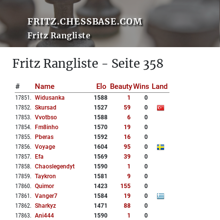
FRITZ.CHESSBASE.COM
Fritz Rangliste
Fritz Rangliste - Seite 358
#
Name
Elo
Beauty
Wins
Land
17851
.
Widusanka
1588
1
0
17852
.
Skursad
1527
59
0
17853
.
Vvotbso
1588
6
0
17854
.
Fm8inho
1570
19
0
17855
.
Pberas
1592
16
0
17856
.
Voyage
1604
95
0
17857
.
Efa
1569
39
0
17858
.
Chaoslegendyt
1590
1
0
17859
.
Taykron
1581
9
0
17860
.
Quimor
1423
155
0
17861
.
Vanger7
1584
19
0
17862
.
Sharkyz
1471
88
0
17863
.
Ani444
1590
1
0