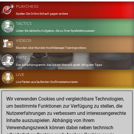
PLAYCHESS
Spielen Sie Online Schach gegen andere
TACTICS
Lösen Sie taktische Aufgaben, die zu Ihrer Spielstärke passen
VIDEOS
Stunden über Stunden hochklassiger Trainingsvideos
FRITZ
Das Schachprogramm, das wie ein Mensch spielt. Mit guten Tipps
LIVE
Live Partien aus laufenden Großmeisterturnieren
OPENINGS
Wir verwenden Cookies und vergleichbare Technologien,
Erfassen und Üben Sie Ihr Eröffnungsrepertoire
um bestimmte Funktionen zur Verfügung zu stellen, die
DATABASE
Nutzererfahrungen zu verbessern und interessengerechte
Acht Millionen starke Partien
Inhalte auszuspielen. Abhängig von ihrem
MYGAMES
Verwendungszweck können dabei neben technisch
Speichern und analysieren Sie eigene Partien in der Cloud