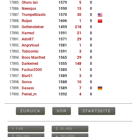
17885
.
Ohuru Ian
1579
5
0
17886
.
Neesqus
1590
15
0
17887
.
Trumpetblasts
1570
30
0
17888
.
Ruijun
1606
1
0
17889
.
Guttensteiner
1459
218
0
17890
.
Harmut
1591
21
0
17891
.
Adol87
1571
29
0
17892
.
Angrytoad
1581
1
0
17893
.
Tobicomic
1591
3
0
17894
.
Boos Manfred
1565
29
0
17895
.
Darkwired
1555
148
0
17896
.
Fuchur2000
1585
1
0
17897
.
Blur01
1589
3
0
17898
.
Sovva
1588
10
0
17899
.
Dasass
1589
7
0
17900
.
Peniel_m
1592
4
0
ZURÜCK
VOR
STARTSEITE
1: 1-50
2: 51-100
3: 101-150
4: 151-200