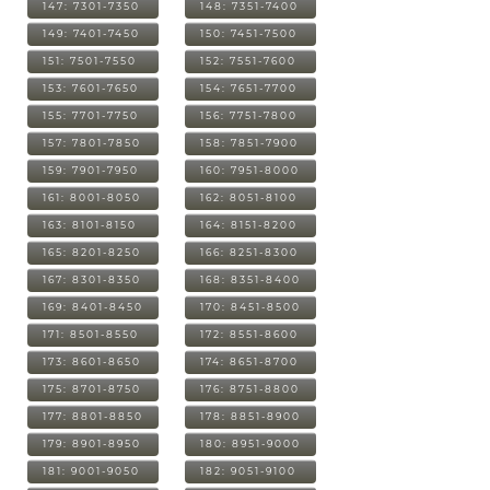
147: 7301-7350
148: 7351-7400
149: 7401-7450
150: 7451-7500
151: 7501-7550
152: 7551-7600
153: 7601-7650
154: 7651-7700
155: 7701-7750
156: 7751-7800
157: 7801-7850
158: 7851-7900
159: 7901-7950
160: 7951-8000
161: 8001-8050
162: 8051-8100
163: 8101-8150
164: 8151-8200
165: 8201-8250
166: 8251-8300
167: 8301-8350
168: 8351-8400
169: 8401-8450
170: 8451-8500
171: 8501-8550
172: 8551-8600
173: 8601-8650
174: 8651-8700
175: 8701-8750
176: 8751-8800
177: 8801-8850
178: 8851-8900
179: 8901-8950
180: 8951-9000
181: 9001-9050
182: 9051-9100