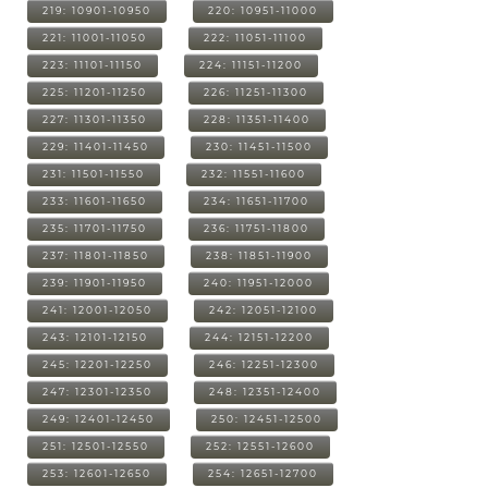
219: 10901-10950
220: 10951-11000
221: 11001-11050
222: 11051-11100
223: 11101-11150
224: 11151-11200
225: 11201-11250
226: 11251-11300
227: 11301-11350
228: 11351-11400
229: 11401-11450
230: 11451-11500
231: 11501-11550
232: 11551-11600
233: 11601-11650
234: 11651-11700
235: 11701-11750
236: 11751-11800
237: 11801-11850
238: 11851-11900
239: 11901-11950
240: 11951-12000
241: 12001-12050
242: 12051-12100
243: 12101-12150
244: 12151-12200
245: 12201-12250
246: 12251-12300
247: 12301-12350
248: 12351-12400
249: 12401-12450
250: 12451-12500
251: 12501-12550
252: 12551-12600
253: 12601-12650
254: 12651-12700