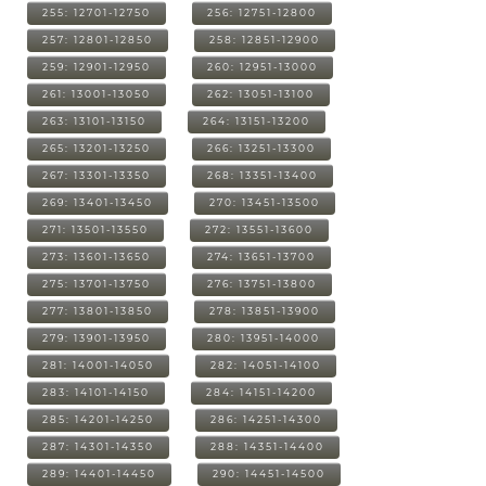
255: 12701-12750
256: 12751-12800
257: 12801-12850
258: 12851-12900
259: 12901-12950
260: 12951-13000
261: 13001-13050
262: 13051-13100
263: 13101-13150
264: 13151-13200
265: 13201-13250
266: 13251-13300
267: 13301-13350
268: 13351-13400
269: 13401-13450
270: 13451-13500
271: 13501-13550
272: 13551-13600
273: 13601-13650
274: 13651-13700
275: 13701-13750
276: 13751-13800
277: 13801-13850
278: 13851-13900
279: 13901-13950
280: 13951-14000
281: 14001-14050
282: 14051-14100
283: 14101-14150
284: 14151-14200
285: 14201-14250
286: 14251-14300
287: 14301-14350
288: 14351-14400
289: 14401-14450
290: 14451-14500