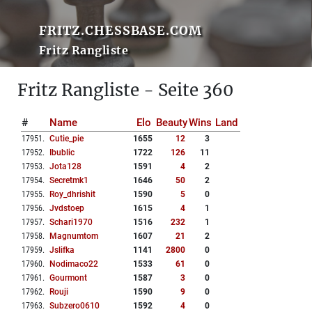
FRITZ.CHESSBASE.COM
Fritz Rangliste
Fritz Rangliste - Seite 360
#
Name
Elo
Beauty
Wins
Land
17951
.
Cutie_pie
1655
12
3
17952
.
Ibublic
1722
126
11
17953
.
Jota128
1591
4
2
17954
.
Secretmk1
1646
50
2
17955
.
Roy_dhrishit
1590
5
0
17956
.
Jvdstoep
1615
4
1
17957
.
Schari1970
1516
232
1
17958
.
Magnumtom
1607
21
2
17959
.
Jslifka
1141
2800
0
17960
.
Nodimaco22
1533
61
0
17961
.
Gourmont
1587
3
0
17962
.
Rouji
1590
9
0
17963
.
Subzero0610
1592
4
0