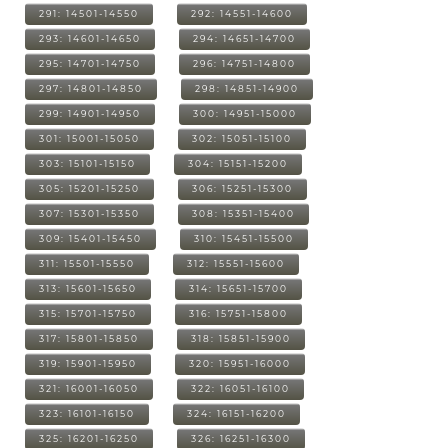
291: 14501-14550
292: 14551-14600
293: 14601-14650
294: 14651-14700
295: 14701-14750
296: 14751-14800
297: 14801-14850
298: 14851-14900
299: 14901-14950
300: 14951-15000
301: 15001-15050
302: 15051-15100
303: 15101-15150
304: 15151-15200
305: 15201-15250
306: 15251-15300
307: 15301-15350
308: 15351-15400
309: 15401-15450
310: 15451-15500
311: 15501-15550
312: 15551-15600
313: 15601-15650
314: 15651-15700
315: 15701-15750
316: 15751-15800
317: 15801-15850
318: 15851-15900
319: 15901-15950
320: 15951-16000
321: 16001-16050
322: 16051-16100
323: 16101-16150
324: 16151-16200
325: 16201-16250
326: 16251-16300