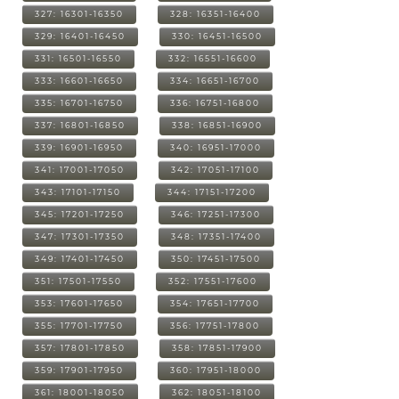
327: 16301-16350
328: 16351-16400
329: 16401-16450
330: 16451-16500
331: 16501-16550
332: 16551-16600
333: 16601-16650
334: 16651-16700
335: 16701-16750
336: 16751-16800
337: 16801-16850
338: 16851-16900
339: 16901-16950
340: 16951-17000
341: 17001-17050
342: 17051-17100
343: 17101-17150
344: 17151-17200
345: 17201-17250
346: 17251-17300
347: 17301-17350
348: 17351-17400
349: 17401-17450
350: 17451-17500
351: 17501-17550
352: 17551-17600
353: 17601-17650
354: 17651-17700
355: 17701-17750
356: 17751-17800
357: 17801-17850
358: 17851-17900
359: 17901-17950
360: 17951-18000
361: 18001-18050
362: 18051-18100