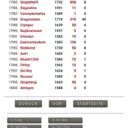
17985
.
Singlefile09
1732
858
8
17986
.
Xxgalatico
1591
11
0
17987
.
Varunpenmatsa
1589
1
0
17988
.
Dragonmean
1774
310
40
17989
.
Cryngoc
1639
50
4
17990
.
Najibzamzam
1597
5
0
17991
.
Ertoman
1582
19
0
17992
.
Eeshvardasikcm
1583
150
5
17993
.
Nickbond
1730
55
8
17994
.
As61
1605
2
0
17995
.
Khanh1206
1585
72
1
17996
.
Ffritzy
1562
12
0
17997
.
Gm Roy
1624
9
1
17998
.
Russsur
1589
3
0
17999
.
Gingimingi
1663
50
4
18000
.
Atrinjam
1588
4
0
ZURÜCK
VOR
STARTSEITE
1: 1-50
2: 51-100
3: 101-150
4: 151-200