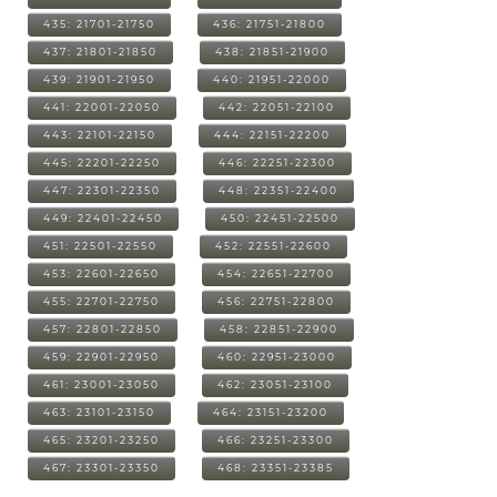
435: 21701-21750
436: 21751-21800
437: 21801-21850
438: 21851-21900
439: 21901-21950
440: 21951-22000
441: 22001-22050
442: 22051-22100
443: 22101-22150
444: 22151-22200
445: 22201-22250
446: 22251-22300
447: 22301-22350
448: 22351-22400
449: 22401-22450
450: 22451-22500
451: 22501-22550
452: 22551-22600
453: 22601-22650
454: 22651-22700
455: 22701-22750
456: 22751-22800
457: 22801-22850
458: 22851-22900
459: 22901-22950
460: 22951-23000
461: 23001-23050
462: 23051-23100
463: 23101-23150
464: 23151-23200
465: 23201-23250
466: 23251-23300
467: 23301-23350
468: 23351-23385