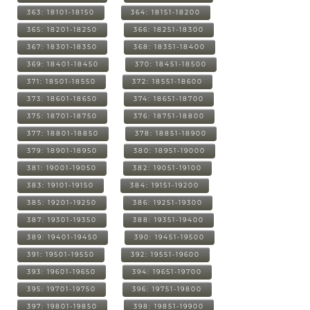
363: 18101-18150
364: 18151-18200
365: 18201-18250
366: 18251-18300
367: 18301-18350
368: 18351-18400
369: 18401-18450
370: 18451-18500
371: 18501-18550
372: 18551-18600
373: 18601-18650
374: 18651-18700
375: 18701-18750
376: 18751-18800
377: 18801-18850
378: 18851-18900
379: 18901-18950
380: 18951-19000
381: 19001-19050
382: 19051-19100
383: 19101-19150
384: 19151-19200
385: 19201-19250
386: 19251-19300
387: 19301-19350
388: 19351-19400
389: 19401-19450
390: 19451-19500
391: 19501-19550
392: 19551-19600
393: 19601-19650
394: 19651-19700
395: 19701-19750
396: 19751-19800
397: 19801-19850
398: 19851-19900