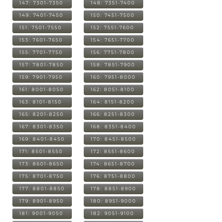
147: 7301-7350
148: 7351-7400
149: 7401-7450
150: 7451-7500
151: 7501-7550
152: 7551-7600
153: 7601-7650
154: 7651-7700
155: 7701-7750
156: 7751-7800
157: 7801-7850
158: 7851-7900
159: 7901-7950
160: 7951-8000
161: 8001-8050
162: 8051-8100
163: 8101-8150
164: 8151-8200
165: 8201-8250
166: 8251-8300
167: 8301-8350
168: 8351-8400
169: 8401-8450
170: 8451-8500
171: 8501-8550
172: 8551-8600
173: 8601-8650
174: 8651-8700
175: 8701-8750
176: 8751-8800
177: 8801-8850
178: 8851-8900
179: 8901-8950
180: 8951-9000
181: 9001-9050
182: 9051-9100