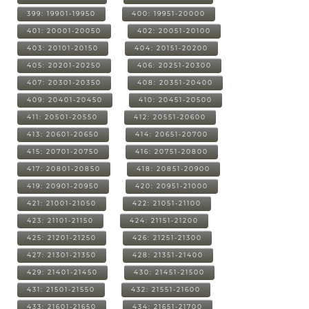
399: 19901-19950
400: 19951-20000
401: 20001-20050
402: 20051-20100
403: 20101-20150
404: 20151-20200
405: 20201-20250
406: 20251-20300
407: 20301-20350
408: 20351-20400
409: 20401-20450
410: 20451-20500
411: 20501-20550
412: 20551-20600
413: 20601-20650
414: 20651-20700
415: 20701-20750
416: 20751-20800
417: 20801-20850
418: 20851-20900
419: 20901-20950
420: 20951-21000
421: 21001-21050
422: 21051-21100
423: 21101-21150
424: 21151-21200
425: 21201-21250
426: 21251-21300
427: 21301-21350
428: 21351-21400
429: 21401-21450
430: 21451-21500
431: 21501-21550
432: 21551-21600
433: 21601-21650
434: 21651-21700