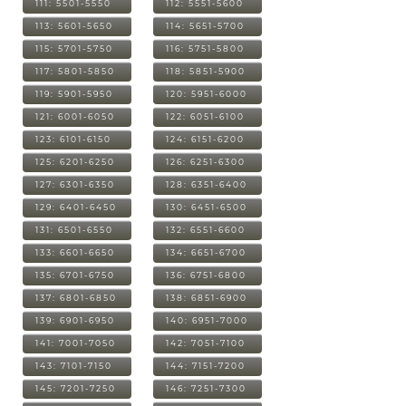
111: 5501-5550
112: 5551-5600
113: 5601-5650
114: 5651-5700
115: 5701-5750
116: 5751-5800
117: 5801-5850
118: 5851-5900
119: 5901-5950
120: 5951-6000
121: 6001-6050
122: 6051-6100
123: 6101-6150
124: 6151-6200
125: 6201-6250
126: 6251-6300
127: 6301-6350
128: 6351-6400
129: 6401-6450
130: 6451-6500
131: 6501-6550
132: 6551-6600
133: 6601-6650
134: 6651-6700
135: 6701-6750
136: 6751-6800
137: 6801-6850
138: 6851-6900
139: 6901-6950
140: 6951-7000
141: 7001-7050
142: 7051-7100
143: 7101-7150
144: 7151-7200
145: 7201-7250
146: 7251-7300