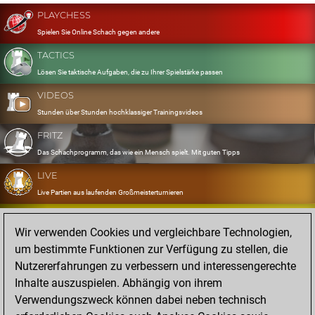
PLAYCHESS
Spielen Sie Online Schach gegen andere
TACTICS
Lösen Sie taktische Aufgaben, die zu Ihrer Spielstärke passen
VIDEOS
Stunden über Stunden hochklassiger Trainingsvideos
FRITZ
Das Schachprogramm, das wie ein Mensch spielt. Mit guten Tipps
LIVE
Live Partien aus laufenden Großmeisterturnieren
OPENINGS
Wir verwenden Cookies und vergleichbare Technologien,
Erfassen und Üben Sie Ihr Eröffnungsrepertoire
um bestimmte Funktionen zur Verfügung zu stellen, die
DATABASE
Nutzererfahrungen zu verbessern und interessengerechte
Acht Millionen starke Partien
Inhalte auszuspielen. Abhängig von ihrem
MYGAMES
Verwendungszweck können dabei neben technisch
Speichern und analysieren Sie eigene Partien in der Cloud