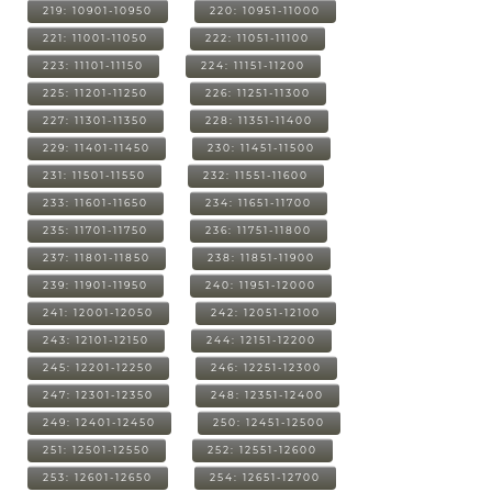
219: 10901-10950
220: 10951-11000
221: 11001-11050
222: 11051-11100
223: 11101-11150
224: 11151-11200
225: 11201-11250
226: 11251-11300
227: 11301-11350
228: 11351-11400
229: 11401-11450
230: 11451-11500
231: 11501-11550
232: 11551-11600
233: 11601-11650
234: 11651-11700
235: 11701-11750
236: 11751-11800
237: 11801-11850
238: 11851-11900
239: 11901-11950
240: 11951-12000
241: 12001-12050
242: 12051-12100
243: 12101-12150
244: 12151-12200
245: 12201-12250
246: 12251-12300
247: 12301-12350
248: 12351-12400
249: 12401-12450
250: 12451-12500
251: 12501-12550
252: 12551-12600
253: 12601-12650
254: 12651-12700