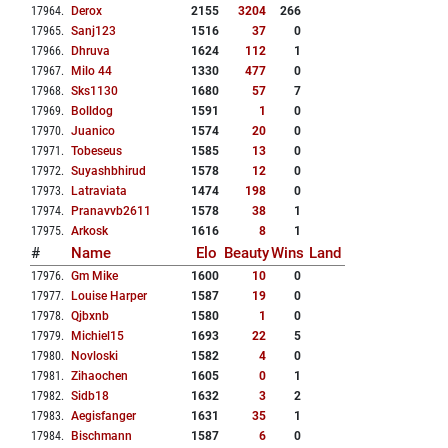
17964
.
Derox
2155
3204
266
17965
.
Sanj123
1516
37
0
17966
.
Dhruva
1624
112
1
17967
.
Milo 44
1330
477
0
17968
.
Sks1130
1680
57
7
17969
.
Bolldog
1591
1
0
17970
.
Juanico
1574
20
0
17971
.
Tobeseus
1585
13
0
17972
.
Suyashbhirud
1578
12
0
17973
.
Latraviata
1474
198
0
17974
.
Pranavvb2611
1578
38
1
17975
.
Arkosk
1616
8
1
#
Name
Elo
Beauty
Wins
Land
17976
.
Gm Mike
1600
10
0
17977
.
Louise Harper
1587
19
0
17978
.
Qjbxnb
1580
1
0
17979
.
Michiel15
1693
22
5
17980
.
Novloski
1582
4
0
17981
.
Zihaochen
1605
0
1
17982
.
Sidb18
1632
3
2
17983
.
Aegisfanger
1631
35
1
17984
.
Bischmann
1587
6
0