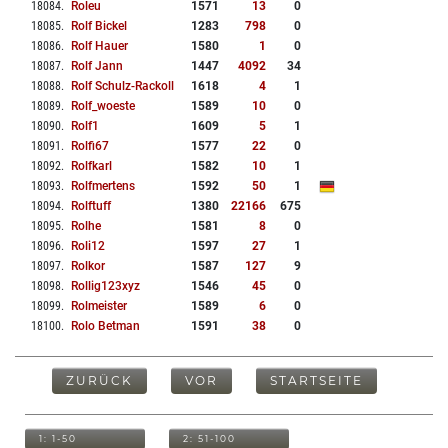
18084
.
Roleu
1571
13
0
18085
.
Rolf Bickel
1283
798
0
18086
.
Rolf Hauer
1580
1
0
18087
.
Rolf Jann
1447
4092
34
18088
.
Rolf Schulz-Rackoll
1618
4
1
18089
.
Rolf_woeste
1589
10
0
18090
.
Rolf1
1609
5
1
18091
.
Rolfi67
1577
22
0
18092
.
Rolfkarl
1582
10
1
18093
.
Rolfmertens
1592
50
1
18094
.
Rolftuff
1380
22166
675
18095
.
Rolhe
1581
8
0
18096
.
Roli12
1597
27
1
18097
.
Rolkor
1587
127
9
18098
.
Rollig123xyz
1546
45
0
18099
.
Rolmeister
1589
6
0
18100
.
Rolo Betman
1591
38
0
ZURÜCK
VOR
STARTSEITE
1: 1-50
2: 51-100