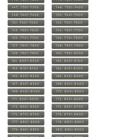
147: 7301-7350
148: 7351-7400
149: 7401-7450
150: 7451-7500
151: 7501-7550
152: 7551-7600
153: 7601-7650
154: 7651-7700
155: 7701-7750
156: 7751-7800
157: 7801-7850
158: 7851-7900
159: 7901-7950
160: 7951-8000
161: 8001-8050
162: 8051-8100
163: 8101-8150
164: 8151-8200
165: 8201-8250
166: 8251-8300
167: 8301-8350
168: 8351-8400
169: 8401-8450
170: 8451-8500
171: 8501-8550
172: 8551-8600
173: 8601-8650
174: 8651-8700
175: 8701-8750
176: 8751-8800
177: 8801-8850
178: 8851-8900
179: 8901-8950
180: 8951-9000