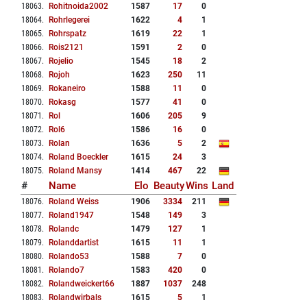
18063
.
Rohitnoida2002
1587
17
0
18064
.
Rohrlegerei
1622
4
1
18065
.
Rohrspatz
1619
22
1
18066
.
Rois2121
1591
2
0
18067
.
Rojelio
1545
18
2
18068
.
Rojoh
1623
250
11
18069
.
Rokaneiro
1588
11
0
18070
.
Rokasg
1577
41
0
18071
.
Rol
1606
205
9
18072
.
Rol6
1586
16
0
18073
.
Rolan
1636
5
2
18074
.
Roland Boeckler
1615
24
3
18075
.
Roland Mansy
1414
467
22
#
Name
Elo
Beauty
Wins
Land
18076
.
Roland Weiss
1906
3334
211
18077
.
Roland1947
1548
149
3
18078
.
Rolandc
1479
127
1
18079
.
Rolanddartist
1615
11
1
18080
.
Rolando53
1588
7
0
18081
.
Rolando7
1583
420
0
18082
.
Rolandweickert66
1887
1037
248
18083
.
Rolandwirbals
1615
5
1