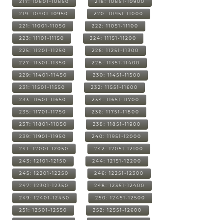
217: 10801-10850
218: 10851-10900
219: 10901-10950
220: 10951-11000
221: 11001-11050
222: 11051-11100
223: 11101-11150
224: 11151-11200
225: 11201-11250
226: 11251-11300
227: 11301-11350
228: 11351-11400
229: 11401-11450
230: 11451-11500
231: 11501-11550
232: 11551-11600
233: 11601-11650
234: 11651-11700
235: 11701-11750
236: 11751-11800
237: 11801-11850
238: 11851-11900
239: 11901-11950
240: 11951-12000
241: 12001-12050
242: 12051-12100
243: 12101-12150
244: 12151-12200
245: 12201-12250
246: 12251-12300
247: 12301-12350
248: 12351-12400
249: 12401-12450
250: 12451-12500
251: 12501-12550
252: 12551-12600