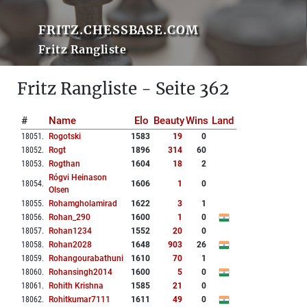
FRITZ.CHESSBASE.COM
Fritz Rangliste
Fritz Rangliste - Seite 362
#
Name
Elo
Beauty
Wins
Land
18051
.
Rogotski
1583
19
0
18052
.
Rogt
1896
314
60
18053
.
Rogthan
1604
18
2
Rógvi Heinason
18054
.
1606
1
0
Olsen
18055
.
Rohamgholamirad
1622
3
1
18056
.
Rohan_290
1600
1
0
18057
.
Rohan1234
1552
20
0
18058
.
Rohan2028
1648
903
26
18059
.
Rohangourabathuni
1610
70
1
18060
.
Rohansingh2014
1600
5
0
18061
.
Rohith Krishna
1585
21
0
18062
.
Rohitkumar7111
1611
49
0