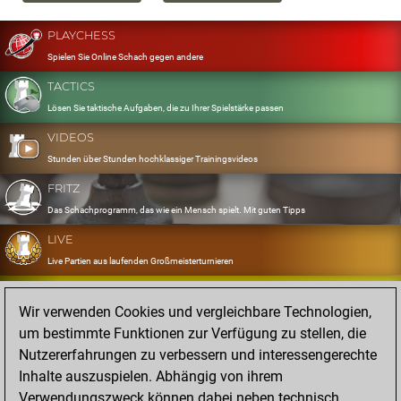
PLAYCHESS
Spielen Sie Online Schach gegen andere
TACTICS
Lösen Sie taktische Aufgaben, die zu Ihrer Spielstärke passen
VIDEOS
Stunden über Stunden hochklassiger Trainingsvideos
FRITZ
Das Schachprogramm, das wie ein Mensch spielt. Mit guten Tipps
LIVE
Live Partien aus laufenden Großmeisterturnieren
OPENINGS
Wir verwenden Cookies und vergleichbare Technologien,
Erfassen und Üben Sie Ihr Eröffnungsrepertoire
um bestimmte Funktionen zur Verfügung zu stellen, die
DATABASE
Nutzererfahrungen zu verbessern und interessengerechte
Acht Millionen starke Partien
Inhalte auszuspielen. Abhängig von ihrem
MYGAMES
Verwendungszweck können dabei neben technisch