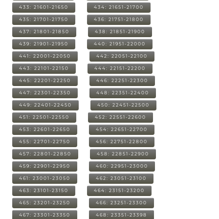
433: 21601-21650
434: 21651-21700
435: 21701-21750
436: 21751-21800
437: 21801-21850
438: 21851-21900
439: 21901-21950
440: 21951-22000
441: 22001-22050
442: 22051-22100
443: 22101-22150
444: 22151-22200
445: 22201-22250
446: 22251-22300
447: 22301-22350
448: 22351-22400
449: 22401-22450
450: 22451-22500
451: 22501-22550
452: 22551-22600
453: 22601-22650
454: 22651-22700
455: 22701-22750
456: 22751-22800
457: 22801-22850
458: 22851-22900
459: 22901-22950
460: 22951-23000
461: 23001-23050
462: 23051-23100
463: 23101-23150
464: 23151-23200
465: 23201-23250
466: 23251-23300
467: 23301-23350
468: 23351-23398