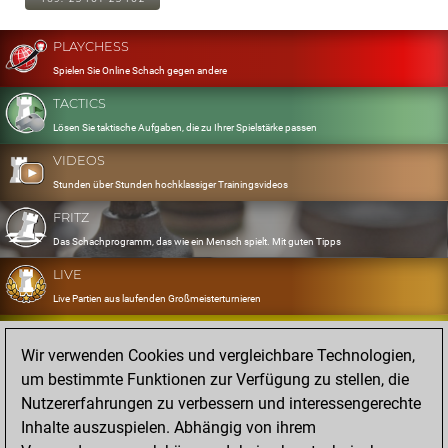
PLAYCHESS
Spielen Sie Online Schach gegen andere
TACTICS
Lösen Sie taktische Aufgaben, die zu Ihrer Spielstärke passen
VIDEOS
Stunden über Stunden hochklassiger Trainingsvideos
FRITZ
Das Schachprogramm, das wie ein Mensch spielt. Mit guten Tipps
LIVE
Live Partien aus laufenden Großmeisterturnieren
OPENINGS
Wir verwenden Cookies und vergleichbare Technologien,
Erfassen und Üben Sie Ihr Eröffnungsrepertoire
um bestimmte Funktionen zur Verfügung zu stellen, die
DATABASE
Nutzererfahrungen zu verbessern und interessengerechte
Acht Millionen starke Partien
Inhalte auszuspielen. Abhängig von ihrem
MYGAMES