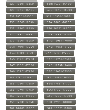
327: 16301-16350
328: 16351-16400
329: 16401-16450
330: 16451-16500
331: 16501-16550
332: 16551-16600
333: 16601-16650
334: 16651-16700
335: 16701-16750
336: 16751-16800
337: 16801-16850
338: 16851-16900
339: 16901-16950
340: 16951-17000
341: 17001-17050
342: 17051-17100
343: 17101-17150
344: 17151-17200
345: 17201-17250
346: 17251-17300
347: 17301-17350
348: 17351-17400
349: 17401-17450
350: 17451-17500
351: 17501-17550
352: 17551-17600
353: 17601-17650
354: 17651-17700
355: 17701-17750
356: 17751-17800
357: 17801-17850
358: 17851-17900
359: 17901-17950
360: 17951-18000
361: 18001-18050
362: 18051-18100