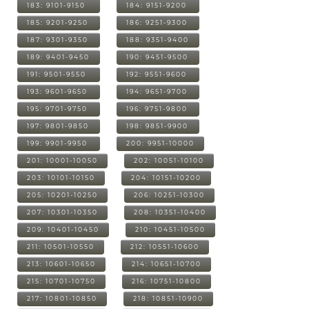
183: 9101-9150
184: 9151-9200
185: 9201-9250
186: 9251-9300
187: 9301-9350
188: 9351-9400
189: 9401-9450
190: 9451-9500
191: 9501-9550
192: 9551-9600
193: 9601-9650
194: 9651-9700
195: 9701-9750
196: 9751-9800
197: 9801-9850
198: 9851-9900
199: 9901-9950
200: 9951-10000
201: 10001-10050
202: 10051-10100
203: 10101-10150
204: 10151-10200
205: 10201-10250
206: 10251-10300
207: 10301-10350
208: 10351-10400
209: 10401-10450
210: 10451-10500
211: 10501-10550
212: 10551-10600
213: 10601-10650
214: 10651-10700
215: 10701-10750
216: 10751-10800
217: 10801-10850
218: 10851-10900