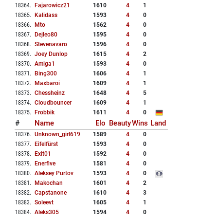
18364
.
Fajarowicz21
1610
4
1
18365
.
Kalidass
1593
4
0
18366
.
Mto
1562
4
0
18367
.
Dejleo80
1595
4
0
18368
.
Stevenavaro
1596
4
0
18369
.
Joey Dunlop
1615
4
2
18370
.
Amiga1
1593
4
0
18371
.
Bing300
1606
4
1
18372
.
Maxbaroi
1609
4
1
18373
.
Chessheinz
1648
4
5
18374
.
Cloudbouncer
1609
4
1
18375
.
Frobbik
1611
4
0
#
Name
Elo
Beauty
Wins
Land
18376
.
Unknown_girl619
1589
4
0
18377
.
Eifelfürst
1593
4
0
18378
.
Exit01
1592
4
0
18379
.
Enerfive
1581
4
0
18380
.
Aleksey Purtov
1593
4
0
18381
.
Makochan
1601
4
2
18382
.
Capstanone
1610
4
3
18383
.
Soleevt
1605
4
1
18384
.
Aleks305
1594
4
0