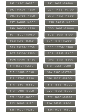
291: 14501-14550
292: 14551-14600
293: 14601-14650
294: 14651-14700
295: 14701-14750
296: 14751-14800
297: 14801-14850
298: 14851-14900
299: 14901-14950
300: 14951-15000
301: 15001-15050
302: 15051-15100
303: 15101-15150
304: 15151-15200
305: 15201-15250
306: 15251-15300
307: 15301-15350
308: 15351-15400
309: 15401-15450
310: 15451-15500
311: 15501-15550
312: 15551-15600
313: 15601-15650
314: 15651-15700
315: 15701-15750
316: 15751-15800
317: 15801-15850
318: 15851-15900
319: 15901-15950
320: 15951-16000
321: 16001-16050
322: 16051-16100
323: 16101-16150
324: 16151-16200
325: 16201-16250
326: 16251-16300