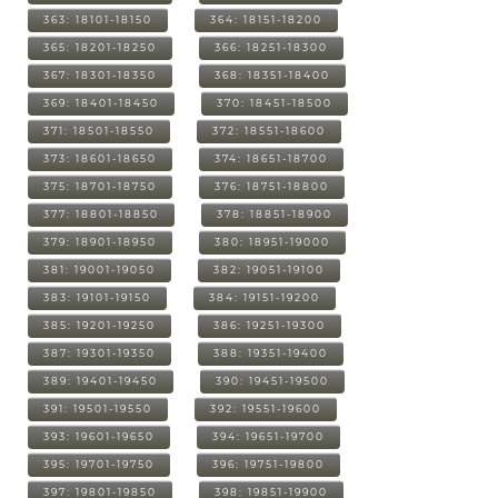
363: 18101-18150
364: 18151-18200
365: 18201-18250
366: 18251-18300
367: 18301-18350
368: 18351-18400
369: 18401-18450
370: 18451-18500
371: 18501-18550
372: 18551-18600
373: 18601-18650
374: 18651-18700
375: 18701-18750
376: 18751-18800
377: 18801-18850
378: 18851-18900
379: 18901-18950
380: 18951-19000
381: 19001-19050
382: 19051-19100
383: 19101-19150
384: 19151-19200
385: 19201-19250
386: 19251-19300
387: 19301-19350
388: 19351-19400
389: 19401-19450
390: 19451-19500
391: 19501-19550
392: 19551-19600
393: 19601-19650
394: 19651-19700
395: 19701-19750
396: 19751-19800
397: 19801-19850
398: 19851-19900