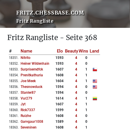
FRITZ.CHESSBASE.COM
Fritz Rangliste
Fritz Rangliste - Seite 368
#
Name
Elo
Beauty
Wins
Land
18351
.
Nitrito
1593
4
0
18352
.
Heiner Wildenhain
1593
4
0
18353
.
Surprisemdfck
1607
4
1
18354
.
Prenitkathuria
1608
4
1
18355
.
Joe Meek
1604
4
1
18356
.
Thesnowduck
1594
4
0
18357
.
Stanler87
1594
4
0
18358
.
Vur279
1614
4
1
18359
.
Jyt
1607
4
1
18360
.
Rick7337
1599
4
1
18361
.
Ruizhe
1608
4
0
18362
.
Garvgaur1008
1589
4
0
18363
.
Seveninen
1608
4
1