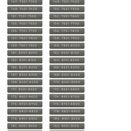
147: 7301-7350
148: 7351-7400
149: 7401-7450
150: 7451-7500
151: 7501-7550
152: 7551-7600
153: 7601-7650
154: 7651-7700
155: 7701-7750
156: 7751-7800
157: 7801-7850
158: 7851-7900
159: 7901-7950
160: 7951-8000
161: 8001-8050
162: 8051-8100
163: 8101-8150
164: 8151-8200
165: 8201-8250
166: 8251-8300
167: 8301-8350
168: 8351-8400
169: 8401-8450
170: 8451-8500
171: 8501-8550
172: 8551-8600
173: 8601-8650
174: 8651-8700
175: 8701-8750
176: 8751-8800
177: 8801-8850
178: 8851-8900
179: 8901-8950
180: 8951-9000
181: 9001-9050
182: 9051-9100