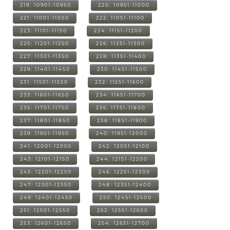
219: 10901-10950
220: 10951-11000
221: 11001-11050
222: 11051-11100
223: 11101-11150
224: 11151-11200
225: 11201-11250
226: 11251-11300
227: 11301-11350
228: 11351-11400
229: 11401-11450
230: 11451-11500
231: 11501-11550
232: 11551-11600
233: 11601-11650
234: 11651-11700
235: 11701-11750
236: 11751-11800
237: 11801-11850
238: 11851-11900
239: 11901-11950
240: 11951-12000
241: 12001-12050
242: 12051-12100
243: 12101-12150
244: 12151-12200
245: 12201-12250
246: 12251-12300
247: 12301-12350
248: 12351-12400
249: 12401-12450
250: 12451-12500
251: 12501-12550
252: 12551-12600
253: 12601-12650
254: 12651-12700