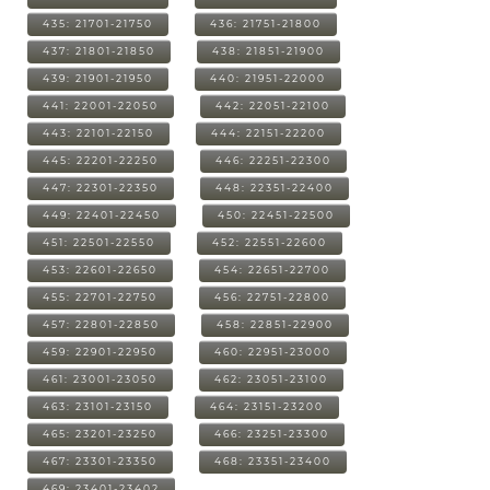
435: 21701-21750
436: 21751-21800
437: 21801-21850
438: 21851-21900
439: 21901-21950
440: 21951-22000
441: 22001-22050
442: 22051-22100
443: 22101-22150
444: 22151-22200
445: 22201-22250
446: 22251-22300
447: 22301-22350
448: 22351-22400
449: 22401-22450
450: 22451-22500
451: 22501-22550
452: 22551-22600
453: 22601-22650
454: 22651-22700
455: 22701-22750
456: 22751-22800
457: 22801-22850
458: 22851-22900
459: 22901-22950
460: 22951-23000
461: 23001-23050
462: 23051-23100
463: 23101-23150
464: 23151-23200
465: 23201-23250
466: 23251-23300
467: 23301-23350
468: 23351-23400
469: 23401-23402