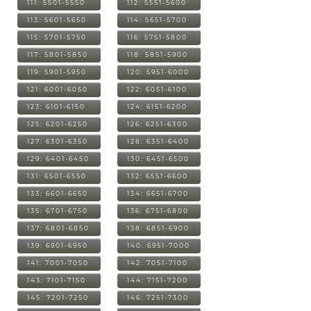
111: 5501-5550
112: 5551-5600
113: 5601-5650
114: 5651-5700
115: 5701-5750
116: 5751-5800
117: 5801-5850
118: 5851-5900
119: 5901-5950
120: 5951-6000
121: 6001-6050
122: 6051-6100
123: 6101-6150
124: 6151-6200
125: 6201-6250
126: 6251-6300
127: 6301-6350
128: 6351-6400
129: 6401-6450
130: 6451-6500
131: 6501-6550
132: 6551-6600
133: 6601-6650
134: 6651-6700
135: 6701-6750
136: 6751-6800
137: 6801-6850
138: 6851-6900
139: 6901-6950
140: 6951-7000
141: 7001-7050
142: 7051-7100
143: 7101-7150
144: 7151-7200
145: 7201-7250
146: 7251-7300