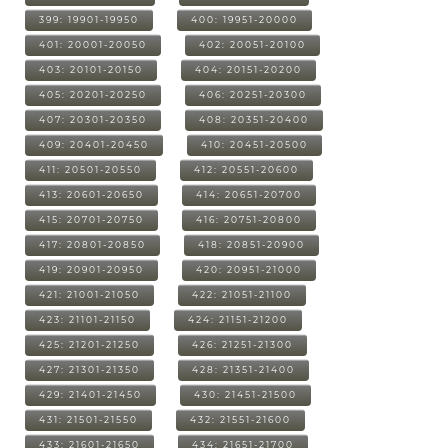
399: 19901-19950
400: 19951-20000
401: 20001-20050
402: 20051-20100
403: 20101-20150
404: 20151-20200
405: 20201-20250
406: 20251-20300
407: 20301-20350
408: 20351-20400
409: 20401-20450
410: 20451-20500
411: 20501-20550
412: 20551-20600
413: 20601-20650
414: 20651-20700
415: 20701-20750
416: 20751-20800
417: 20801-20850
418: 20851-20900
419: 20901-20950
420: 20951-21000
421: 21001-21050
422: 21051-21100
423: 21101-21150
424: 21151-21200
425: 21201-21250
426: 21251-21300
427: 21301-21350
428: 21351-21400
429: 21401-21450
430: 21451-21500
431: 21501-21550
432: 21551-21600
433: 21601-21650
434: 21651-21700