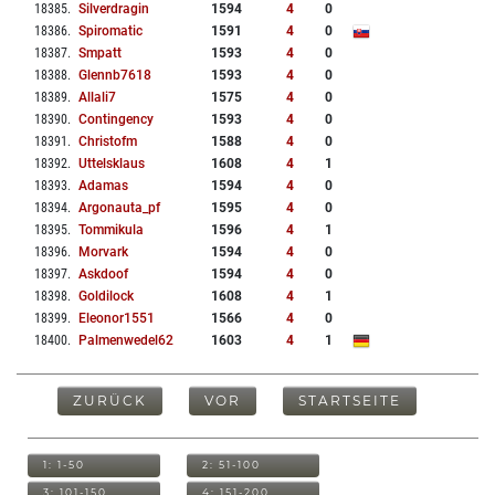
18385
.
Silverdragin
1594
4
0
18386
.
Spiromatic
1591
4
0
18387
.
Smpatt
1593
4
0
18388
.
Glennb7618
1593
4
0
18389
.
Allali7
1575
4
0
18390
.
Contingency
1593
4
0
18391
.
Christofm
1588
4
0
18392
.
Uttelsklaus
1608
4
1
18393
.
Adamas
1594
4
0
18394
.
Argonauta_pf
1595
4
0
18395
.
Tommikula
1596
4
1
18396
.
Morvark
1594
4
0
18397
.
Askdoof
1594
4
0
18398
.
Goldilock
1608
4
1
18399
.
Eleonor1551
1566
4
0
18400
.
Palmenwedel62
1603
4
1
ZURÜCK
VOR
STARTSEITE
1: 1-50
2: 51-100
3: 101-150
4: 151-200