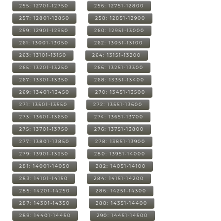
255: 12701-12750
256: 12751-12800
257: 12801-12850
258: 12851-12900
259: 12901-12950
260: 12951-13000
261: 13001-13050
262: 13051-13100
263: 13101-13150
264: 13151-13200
265: 13201-13250
266: 13251-13300
267: 13301-13350
268: 13351-13400
269: 13401-13450
270: 13451-13500
271: 13501-13550
272: 13551-13600
273: 13601-13650
274: 13651-13700
275: 13701-13750
276: 13751-13800
277: 13801-13850
278: 13851-13900
279: 13901-13950
280: 13951-14000
281: 14001-14050
282: 14051-14100
283: 14101-14150
284: 14151-14200
285: 14201-14250
286: 14251-14300
287: 14301-14350
288: 14351-14400
289: 14401-14450
290: 14451-14500