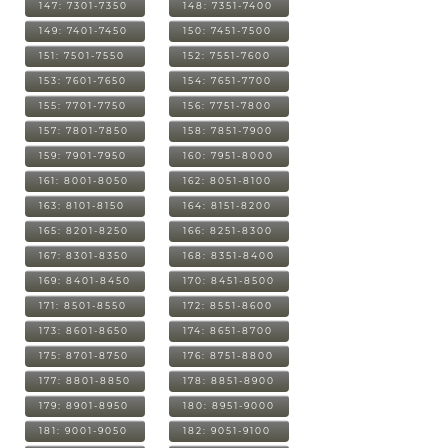
147: 7301-7350
148: 7351-7400
149: 7401-7450
150: 7451-7500
151: 7501-7550
152: 7551-7600
153: 7601-7650
154: 7651-7700
155: 7701-7750
156: 7751-7800
157: 7801-7850
158: 7851-7900
159: 7901-7950
160: 7951-8000
161: 8001-8050
162: 8051-8100
163: 8101-8150
164: 8151-8200
165: 8201-8250
166: 8251-8300
167: 8301-8350
168: 8351-8400
169: 8401-8450
170: 8451-8500
171: 8501-8550
172: 8551-8600
173: 8601-8650
174: 8651-8700
175: 8701-8750
176: 8751-8800
177: 8801-8850
178: 8851-8900
179: 8901-8950
180: 8951-9000
181: 9001-9050
182: 9051-9100