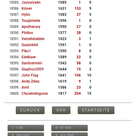
18585
.
Jaysuryakn
1585
1
0
18586
.
Könen
1631
153
9
18587
.
Hybs
1583
37
5
18588
.
Toughmate
1596
1
0
18589
.
Apothecary
1590
27
0
18590
.
Phillou
1577
28
0
18591
.
Verzetshelden
1623
3
1
18592
.
Gurjot444
1591
1
0
18593
.
Piko1
1590
8
0
18594
.
Edelbaer
1589
22
0
18595
.
Santoshmini
1543
58
0
18596
.
Giaphuc2009
1644
15
2
18597
.
John Flag
1641
106
10
18598
.
Andy Zeiss
1619
9
1
18599
.
Avril
1586
23
0
18600
.
Cfaceindisguise
1817
204
15
ZURÜCK
VOR
STARTSEITE
1: 1-50
2: 51-100
3: 101-150
4: 151-200