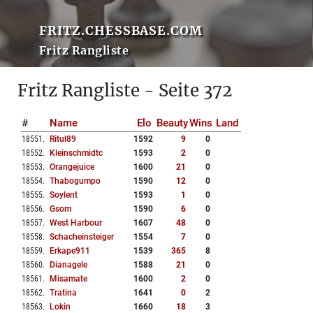
FRITZ.CHESSBASE.COM
Fritz Rangliste
Fritz Rangliste - Seite 372
#
Name
Elo
Beauty
Wins
Land
18551
.
Ritul89
1592
9
0
18552
.
Kleinschmidtc
1593
2
0
18553
.
Orangejuice
1600
21
0
18554
.
Thabogumpo
1590
12
0
18555
.
Soylent
1593
1
0
18556
.
Gsom
1590
6
0
18557
.
West Harbour
1607
48
0
18558
.
Schacheinsteiger
1554
7
0
18559
.
Erkape911
1539
365
8
18560
.
Dianagele
1588
21
0
18561
.
Misamate
1600
2
0
18562
.
Tratina
1641
0
2
18563
.
Lokin
1660
18
3