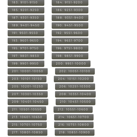
183: 9101-9150
184: 9151-9200
185: 9201-9250
186: 9251-9300
187: 9301-9350
188: 9351-9400
189: 9401-9450
190: 9451-9500
191: 9501-9550
192: 9551-9600
193: 9601-9650
194: 9651-9700
195: 9701-9750
196: 9751-9800
197: 9801-9850
198: 9851-9900
199: 9901-9950
200: 9951-10000
201: 10001-10050
202: 10051-10100
203: 10101-10150
204: 10151-10200
205: 10201-10250
206: 10251-10300
207: 10301-10350
208: 10351-10400
209: 10401-10450
210: 10451-10500
211: 10501-10550
212: 10551-10600
213: 10601-10650
214: 10651-10700
215: 10701-10750
216: 10751-10800
217: 10801-10850
218: 10851-10900