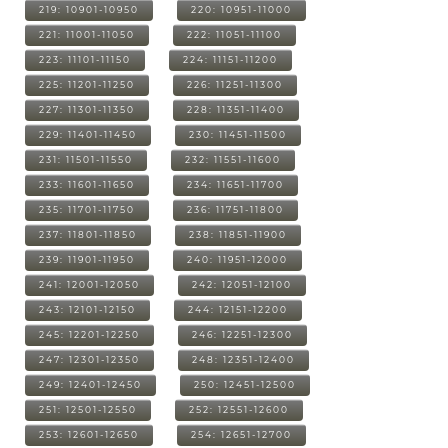
219: 10901-10950
220: 10951-11000
221: 11001-11050
222: 11051-11100
223: 11101-11150
224: 11151-11200
225: 11201-11250
226: 11251-11300
227: 11301-11350
228: 11351-11400
229: 11401-11450
230: 11451-11500
231: 11501-11550
232: 11551-11600
233: 11601-11650
234: 11651-11700
235: 11701-11750
236: 11751-11800
237: 11801-11850
238: 11851-11900
239: 11901-11950
240: 11951-12000
241: 12001-12050
242: 12051-12100
243: 12101-12150
244: 12151-12200
245: 12201-12250
246: 12251-12300
247: 12301-12350
248: 12351-12400
249: 12401-12450
250: 12451-12500
251: 12501-12550
252: 12551-12600
253: 12601-12650
254: 12651-12700