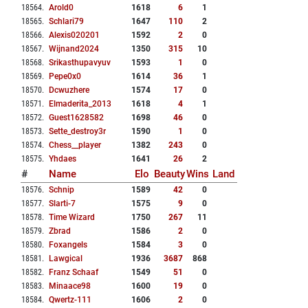
18564
.
Arold0
1618
6
1
18565
.
Schlari79
1647
110
2
18566
.
Alexis020201
1592
2
0
18567
.
Wijnand2024
1350
315
10
18568
.
Srikasthupavyuv
1593
1
0
18569
.
Pepe0x0
1614
36
1
18570
.
Dcwuzhere
1574
17
0
18571
.
Elmaderita_2013
1618
4
1
18572
.
Guest1628582
1698
46
0
18573
.
Sette_destroy3r
1590
1
0
18574
.
Chess__player
1382
243
0
18575
.
Yhdaes
1641
26
2
#
Name
Elo
Beauty
Wins
Land
18576
.
Schnip
1589
42
0
18577
.
Slarti-7
1575
9
0
18578
.
Time Wizard
1750
267
11
18579
.
Zbrad
1586
2
0
18580
.
Foxangels
1584
3
0
18581
.
Lawgical
1936
3687
868
18582
.
Franz Schaaf
1549
51
0
18583
.
Minaace98
1600
19
0
18584
.
Qwertz-111
1606
2
0