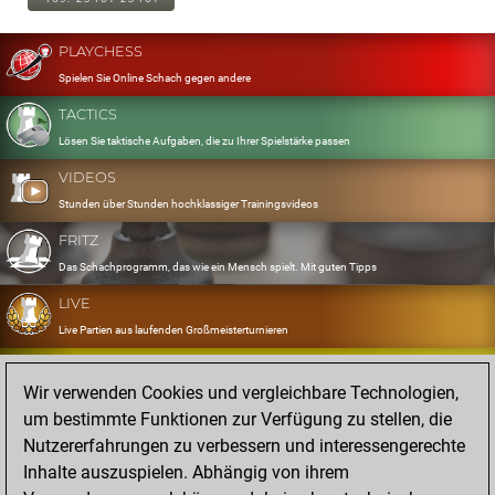
PLAYCHESS
Spielen Sie Online Schach gegen andere
TACTICS
Lösen Sie taktische Aufgaben, die zu Ihrer Spielstärke passen
VIDEOS
Stunden über Stunden hochklassiger Trainingsvideos
FRITZ
Das Schachprogramm, das wie ein Mensch spielt. Mit guten Tipps
LIVE
Live Partien aus laufenden Großmeisterturnieren
OPENINGS
Wir verwenden Cookies und vergleichbare Technologien,
Erfassen und Üben Sie Ihr Eröffnungsrepertoire
um bestimmte Funktionen zur Verfügung zu stellen, die
DATABASE
Nutzererfahrungen zu verbessern und interessengerechte
Acht Millionen starke Partien
Inhalte auszuspielen. Abhängig von ihrem
MYGAMES