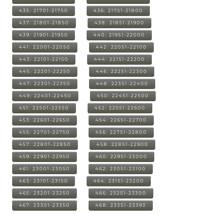
435: 21701-21750
436: 21751-21800
437: 21801-21850
438: 21851-21900
439: 21901-21950
440: 21951-22000
441: 22001-22050
442: 22051-22100
443: 22101-22150
444: 22151-22200
445: 22201-22250
446: 22251-22300
447: 22301-22350
448: 22351-22400
449: 22401-22450
450: 22451-22500
451: 22501-22550
452: 22551-22600
453: 22601-22650
454: 22651-22700
455: 22701-22750
456: 22751-22800
457: 22801-22850
458: 22851-22900
459: 22901-22950
460: 22951-23000
461: 23001-23050
462: 23051-23100
463: 23101-23150
464: 23151-23200
465: 23201-23250
466: 23251-23300
467: 23301-23350
468: 23351-23393