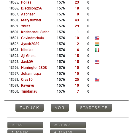
18585
.
Pollas
1576
23
0
18586
.
Djackson256
1576
18
0
18587
.
Aabhash
1576
10
0
18588
.
Marysumner
1576
43
0
18589
.
Ybraz
1576
29
0
18590
.
Krishnendu Sinha
1576
1
0
18591
.
Govindmekala
1576
10
0
18592
.
Ayush2089
1576
2
0
18593
.
Nicolao
1576
6
0
18594
.
Ajl Ghost
1576
15
0
18595
.
Jack09
1576
15
0
18596
.
Harrington2808
1576
15
0
18597
.
Johannespa
1576
10
0
18598
.
Cray10
1576
25
0
18599
.
Raygryu
1576
10
0
18600
.
Timdarlau
1576
7
0
ZURÜCK
VOR
STARTSEITE
1: 1-50
2: 51-100
3: 101-150
4: 151-200