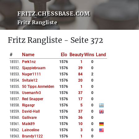
FRITZ.CHESSBASE.COM
Fritz Rangliste
Fritz Rangliste - Seite 372
#
Name
Elo
Beauty
Wins
Land
18551
.
Perk1nz
1576
1
0
18552
.
Sjappiebraam
1576
39
0
18553
.
Nager1111
1576
84
2
18554
.
Svitale12
1576
20
0
18555
.
50 Tipps Anmelden
1576
1
0
18556
.
Usemanfv3
1576
37
0
18557
.
Red Snapper
1576
17
0
18558
.
Rigasgr
1576
5
0
18559
.
David-Hall
1576
37
0
18560
.
Gallivare
1576
36
0
18561
.
Maik89
1576
10
0
18562
.
Lainceline
1576
3
0
18563
.
Brandy1122
1576
1
0