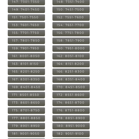
147: 7301-7350
148: 7351-7400
149: 7401-7450
150: 7451-7500
151: 7501-7550
152: 7551-7600
153: 7601-7650
154: 7651-7700
155: 7701-7750
156: 7751-7800
157: 7801-7850
158: 7851-7900
159: 7901-7950
160: 7951-8000
161: 8001-8050
162: 8051-8100
163: 8101-8150
164: 8151-8200
165: 8201-8250
166: 8251-8300
167: 8301-8350
168: 8351-8400
169: 8401-8450
170: 8451-8500
171: 8501-8550
172: 8551-8600
173: 8601-8650
174: 8651-8700
175: 8701-8750
176: 8751-8800
177: 8801-8850
178: 8851-8900
179: 8901-8950
180: 8951-9000
181: 9001-9050
182: 9051-9100