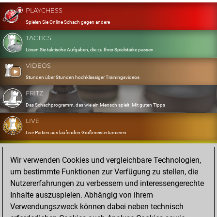
PLAYCHESS
Spielen Sie Online Schach gegen andere
TACTICS
Lösen Sie taktische Aufgaben, die zu Ihrer Spielstärke passen
VIDEOS
Stunden über Stunden hochklassiger Trainingsvideos
FRITZ
Das Schachprogramm, das wie ein Mensch spielt. Mit guten Tipps
LIVE
Live Partien aus laufenden Großmeisterturnieren
OPENINGS
Wir verwenden Cookies und vergleichbare Technologien,
Erfassen und Üben Sie Ihr Eröffnungsrepertoire
um bestimmte Funktionen zur Verfügung zu stellen, die
DATABASE
Nutzererfahrungen zu verbessern und interessengerechte
Acht Millionen starke Partien
Inhalte auszuspielen. Abhängig von ihrem
MYGAMES
Verwendungszweck können dabei neben technisch
Speichern und analysieren Sie eigene Partien in der Cloud