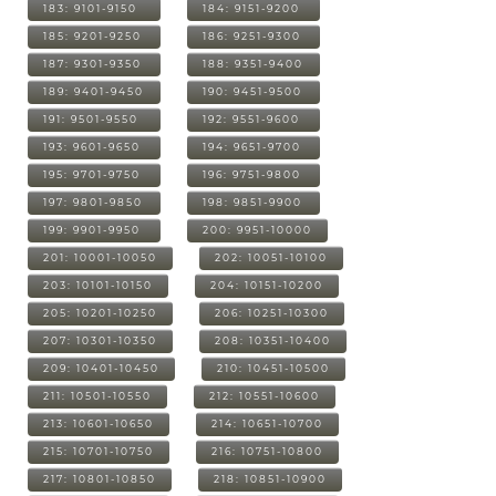
183: 9101-9150
184: 9151-9200
185: 9201-9250
186: 9251-9300
187: 9301-9350
188: 9351-9400
189: 9401-9450
190: 9451-9500
191: 9501-9550
192: 9551-9600
193: 9601-9650
194: 9651-9700
195: 9701-9750
196: 9751-9800
197: 9801-9850
198: 9851-9900
199: 9901-9950
200: 9951-10000
201: 10001-10050
202: 10051-10100
203: 10101-10150
204: 10151-10200
205: 10201-10250
206: 10251-10300
207: 10301-10350
208: 10351-10400
209: 10401-10450
210: 10451-10500
211: 10501-10550
212: 10551-10600
213: 10601-10650
214: 10651-10700
215: 10701-10750
216: 10751-10800
217: 10801-10850
218: 10851-10900