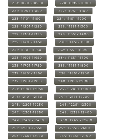
219: 10901-10950
220: 10951-11000
221: 11001-11050
222: 11051-11100
223: 11101-11150
224: 11151-11200
225: 11201-11250
226: 11251-11300
227: 11301-11350
228: 11351-11400
229: 11401-11450
230: 11451-11500
231: 11501-11550
232: 11551-11600
233: 11601-11650
234: 11651-11700
235: 11701-11750
236: 11751-11800
237: 11801-11850
238: 11851-11900
239: 11901-11950
240: 11951-12000
241: 12001-12050
242: 12051-12100
243: 12101-12150
244: 12151-12200
245: 12201-12250
246: 12251-12300
247: 12301-12350
248: 12351-12400
249: 12401-12450
250: 12451-12500
251: 12501-12550
252: 12551-12600
253: 12601-12650
254: 12651-12700