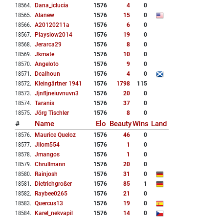
18564
.
Dana_iclucia
1576
4
0
18565
.
Alanew
1576
15
0
18566
.
A20120211a
1576
6
0
18567
.
Playslow2014
1576
19
0
18568
.
Jerarca29
1576
8
0
18569
.
Jkmate
1576
10
0
18570
.
Angeloto
1576
9
0
18571
.
Dcalhoun
1576
4
0
18572
.
Kleingärtner 1941
1576
1798
115
18573
.
Jjnfljneiuvnuvn3
1576
20
0
18574
.
Taranis
1576
37
0
18575
.
Jörg Tischler
1576
8
0
#
Name
Elo
Beauty
Wins
Land
18576
.
Maurice Queloz
1576
46
0
18577
.
Jilom554
1576
1
0
18578
.
Jmangos
1576
1
0
18579
.
Chrullmann
1576
20
0
18580
.
Rainjosh
1576
31
0
18581
.
Dietrichgroßer
1576
85
1
18582
.
Raybee0265
1576
21
0
18583
.
Quercus13
1576
19
0
18584
.
Karel_nekvapil
1576
14
0