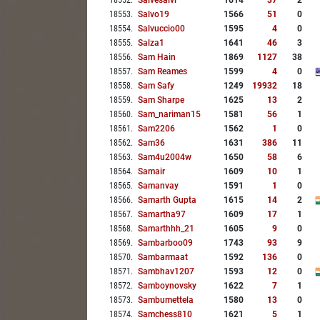
18552
.
Salvesalvi
1614
37
2
18553
.
Salvo19
1566
51
0
18554
.
Salvuccio00
1595
4
0
18555
.
Salza1
1641
46
3
18556
.
Sam Hain
1869
1127
38
18557
.
Sam Reames
1599
4
0
18558
.
Sam Safy
1249
19932
18
18559
.
Sam Sharpe
1625
13
2
18560
.
Sam_nariman15
1581
56
1
18561
.
Sam2206
1562
1
0
18562
.
Sam36
1631
386
11
18563
.
Sam4u2004w
1650
58
6
18564
.
Samair
1609
10
1
18565
.
Samanvay
1591
1
0
18566
.
Samarth Gupta
1615
14
2
18567
.
Samartha97
1609
17
1
18568
.
Samarthhh_21
1605
9
0
18569
.
Sambarboo09
1743
93
9
18570
.
Sambarmaat
1592
136
0
18571
.
Sambhav1207
1593
12
0
18572
.
Samboynovsky
1622
7
1
18573
.
Sambumettela
1580
13
0
18574
.
Samchess810
1621
5
1