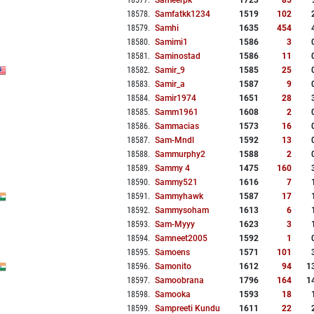
18577
.
Sameerpk
1723
85
18578
.
Samfatkk1234
1519
102
18579
.
Samhi
1635
454
18580
.
Samimi1
1586
3
18581
.
Saminostad
1586
11
18582
.
Samir_9
1585
25
18583
.
Samir_a
1587
9
18584
.
Samir1974
1651
28
18585
.
Samm1961
1608
2
18586
.
Sammacias
1573
16
18587
.
Sam-Mndl
1592
13
18588
.
Sammurphy2
1588
2
18589
.
Sammy 4
1475
160
18590
.
Sammy521
1616
7
18591
.
Sammyhawk
1587
17
18592
.
Sammysoham
1613
6
18593
.
Sam-Myyy
1623
3
18594
.
Samneet2005
1592
1
18595
.
Samoens
1571
101
18596
.
Samonito
1612
94
1
18597
.
Samoobrana
1796
164
1
18598
.
Samooka
1593
18
18599
.
Sampreeti Kundu
1611
22