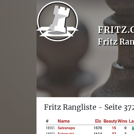
FRITZ.
Fritz Ran
Fritz Rangliste - Seite 37
#
Name
Elo
Beauty
Wins
La
18551
.
Salvanapo
1570
15
0