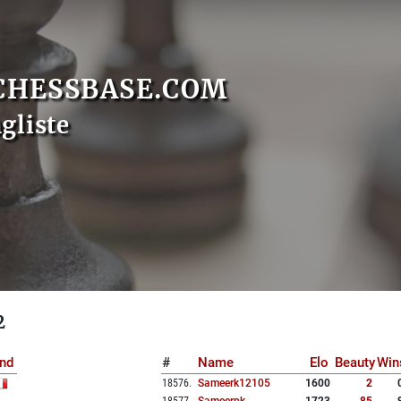
CHESSBASE.COM
gliste
2
nd
#
Name
Elo
Beauty
Win
18576
.
Sameerk12105
1600
2