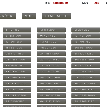
18600
.
Sampro910
1309
287
URÜCK
VOR
STARTSEITE
3: 101-150
4: 151-200
5: 201-250
8: 351-400
9: 401-450
10: 451-500
13: 601-650
14: 651-700
15: 701-750
18: 851-900
19: 901-950
20: 951-1000
23: 1101-1150
24: 1151-1200
25: 1201-1250
28: 1351-1400
29: 1401-1450
30: 1451-1500
33: 1601-1650
34: 1651-1700
35: 1701-1750
38: 1851-1900
39: 1901-1950
40: 1951-2000
43: 2101-2150
44: 2151-2200
45: 2201-2250
48: 2351-2400
49: 2401-2450
50: 2451-2500
53: 2601-2650
54: 2651-2700
55: 2701-2750
58: 2851-2900
59: 2901-2950
60: 2951-3000
63: 3101-3150
64: 3151-3200
65: 3201-3250