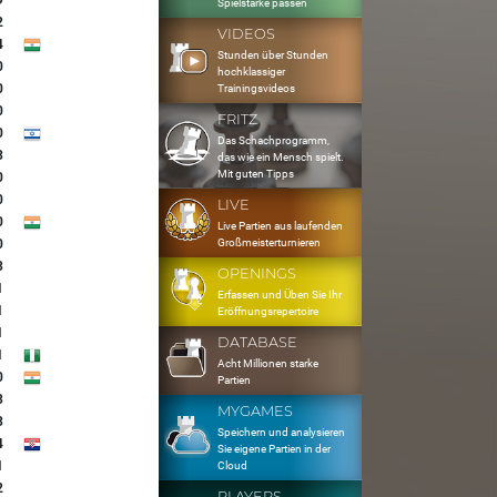
9
Spielstärke passen
2
VIDEOS
4
Stunden über Stunden
0
hochklassiger
0
Trainingsvideos
0
FRITZ
0
Das Schachprogramm,
3
das wie ein Mensch spielt.
Mit guten Tipps
0
0
LIVE
0
Live Partien aus laufenden
Großmeisterturnieren
0
3
OPENINGS
1
Erfassen und Üben Sie Ihr
1
Eröffnungsrepertoire
1
DATABASE
1
Acht Millionen starke
0
Partien
3
MYGAMES
3
Speichern und analysieren
4
Sie eigene Partien in der
1
Cloud
2
PLAYERS