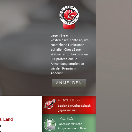
Legen Sie ein
kostenloses Konto an, um
zusätzliche Funktionen
auf allen ChessBase
Webseiten zu bekommen.
Für professionelle
Anwendung empfehlen
wir den Premium
Account.
ANMELDEN
PLAYCHESS
Spielen Sie Online Schach
gegen andere
TACTICS
s
Land
Lösen Sie taktische
0
Aufgaben, die zu Ihrer