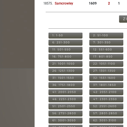
18575
.
Samcrowley
1609
2
1
Z
1: 1-50
2: 51-100
6: 251-300
7: 301-350
11: 501-550
12: 551-600
16: 751-800
17: 801-850
21: 1001-1050
22: 1051-1100
26: 1251-1300
27: 1301-1350
31: 1501-1550
32: 1551-1600
36: 1751-1800
37: 1801-1850
41: 2001-2050
42: 2051-2100
46: 2251-2300
47: 2301-2350
51: 2501-2550
52: 2551-2600
56: 2751-2800
57: 2801-2850
61: 3001-3050
62: 3051-3100