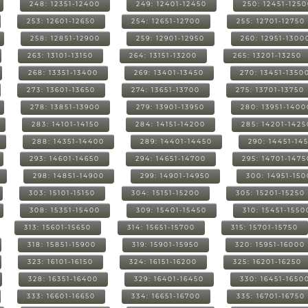
248: 12351-12400
249: 12401-12450
250: 12451-125
253: 12601-12650
254: 12651-12700
255: 12701-12750
258: 12851-12900
259: 12901-12950
260: 12951-1300
263: 13101-13150
264: 13151-13200
265: 13201-13250
268: 13351-13400
269: 13401-13450
270: 13451-1350
273: 13601-13650
274: 13651-13700
275: 13701-13750
278: 13851-13900
279: 13901-13950
280: 13951-1400
283: 14101-14150
284: 14151-14200
285: 14201-1425
288: 14351-14400
289: 14401-14450
290: 14451-14
293: 14601-14650
294: 14651-14700
295: 14701-1475
298: 14851-14900
299: 14901-14950
300: 14951-15
303: 15101-15150
304: 15151-15200
305: 15201-15250
308: 15351-15400
309: 15401-15450
310: 15451-1550
313: 15601-15650
314: 15651-15700
315: 15701-15750
318: 15851-15900
319: 15901-15950
320: 15951-16000
323: 16101-16150
324: 16151-16200
325: 16201-16250
328: 16351-16400
329: 16401-16450
330: 16451-1650
333: 16601-16650
334: 16651-16700
335: 16701-16750