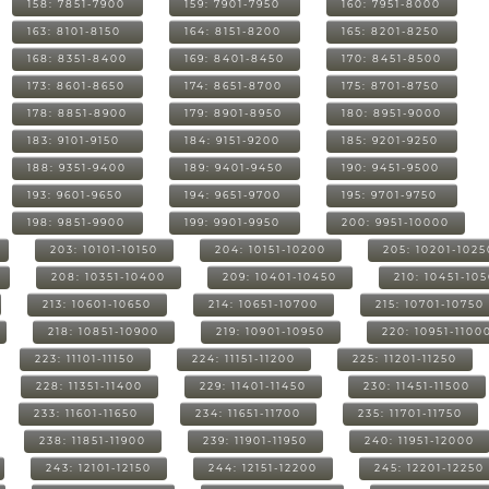
158: 7851-7900
159: 7901-7950
160: 7951-8000
163: 8101-8150
164: 8151-8200
165: 8201-8250
168: 8351-8400
169: 8401-8450
170: 8451-8500
173: 8601-8650
174: 8651-8700
175: 8701-8750
178: 8851-8900
179: 8901-8950
180: 8951-9000
183: 9101-9150
184: 9151-9200
185: 9201-9250
188: 9351-9400
189: 9401-9450
190: 9451-9500
193: 9601-9650
194: 9651-9700
195: 9701-9750
198: 9851-9900
199: 9901-9950
200: 9951-10000
203: 10101-10150
204: 10151-10200
205: 10201-1025
208: 10351-10400
209: 10401-10450
210: 10451-10
213: 10601-10650
214: 10651-10700
215: 10701-10750
218: 10851-10900
219: 10901-10950
220: 10951-1100
223: 11101-11150
224: 11151-11200
225: 11201-11250
228: 11351-11400
229: 11401-11450
230: 11451-11500
233: 11601-11650
234: 11651-11700
235: 11701-11750
238: 11851-11900
239: 11901-11950
240: 11951-12000
243: 12101-12150
244: 12151-12200
245: 12201-12250