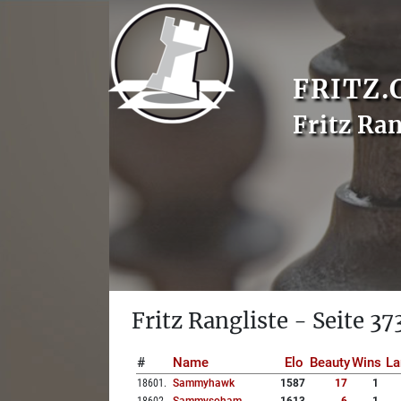
FRITZ.
Fritz Ran
Fritz Rangliste - Seite 37
#
Name
Elo
Beauty
Wins
La
18601
.
Sammyhawk
1587
17
1