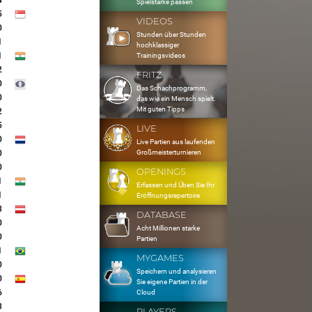
4
Spielstärke passen
5
VIDEOS
0
Stunden über Stunden
1
hochklassiger
1
Trainingsvideos
2
FRITZ
0
Das Schachprogramm,
0
das wie ein Mensch spielt.
Mit guten Tipps
2
5
LIVE
0
Live Partien aus laufenden
Großmeisterturnieren
0
0
OPENINGS
1
Erfassen und Üben Sie Ihr
1
Eröffnungsrepertoire
8
DATABASE
0
Acht Millionen starke
0
Partien
1
MYGAMES
0
Speichern und analysieren
0
Sie eigene Partien in der
6
Cloud
3
PLAYERS