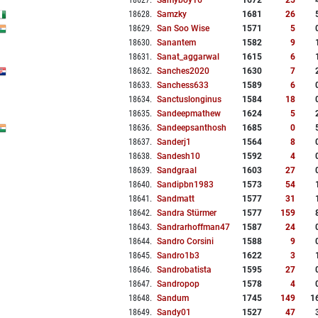
18627
.
Samyboy16
1672
25
18628
.
Samzky
1681
26
18629
.
San Soo Wise
1571
5
18630
.
Sanantem
1582
9
18631
.
Sanat_aggarwal
1615
6
18632
.
Sanches2020
1630
7
18633
.
Sanchess633
1589
6
18634
.
Sanctuslonginus
1584
18
18635
.
Sandeepmathew
1624
5
18636
.
Sandeepsanthosh
1685
0
18637
.
Sanderj1
1564
8
18638
.
Sandesh10
1592
4
18639
.
Sandgraal
1603
27
18640
.
Sandipbn1983
1573
54
18641
.
Sandmatt
1577
31
18642
.
Sandra Stürmer
1577
159
18643
.
Sandrarhoffman47
1587
24
18644
.
Sandro Corsini
1588
9
18645
.
Sandro1b3
1622
3
18646
.
Sandrobatista
1595
27
18647
.
Sandropop
1578
4
18648
.
Sandum
1745
149
1
18649
.
Sandy01
1527
47