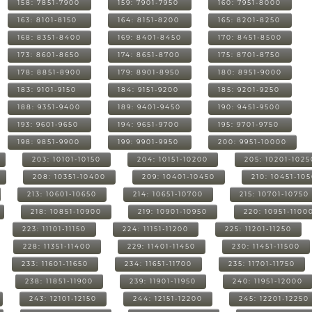
158: 7851-7900
159: 7901-7950
160: 7951-8000
163: 8101-8150
164: 8151-8200
165: 8201-8250
168: 8351-8400
169: 8401-8450
170: 8451-8500
173: 8601-8650
174: 8651-8700
175: 8701-8750
178: 8851-8900
179: 8901-8950
180: 8951-9000
183: 9101-9150
184: 9151-9200
185: 9201-9250
188: 9351-9400
189: 9401-9450
190: 9451-9500
193: 9601-9650
194: 9651-9700
195: 9701-9750
198: 9851-9900
199: 9901-9950
200: 9951-10000
203: 10101-10150
204: 10151-10200
205: 10201-1025
208: 10351-10400
209: 10401-10450
210: 10451-10
213: 10601-10650
214: 10651-10700
215: 10701-10750
218: 10851-10900
219: 10901-10950
220: 10951-1100
223: 11101-11150
224: 11151-11200
225: 11201-11250
228: 11351-11400
229: 11401-11450
230: 11451-11500
233: 11601-11650
234: 11651-11700
235: 11701-11750
238: 11851-11900
239: 11901-11950
240: 11951-12000
243: 12101-12150
244: 12151-12200
245: 12201-12250