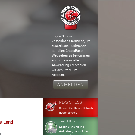
Legen Sie ein
kostenloses Konto an, um
zusätzliche Funktionen
auf allen ChessBase
Webseiten zu bekommen.
Für professionelle
Anwendung empfehlen
wir den Premium
Account.
ANMELDEN
PLAYCHESS
Spielen Sie Online Schach
gegen andere
TACTICS
s
Land
Lösen Sie taktische
1
Aufgaben, die zu Ihrer