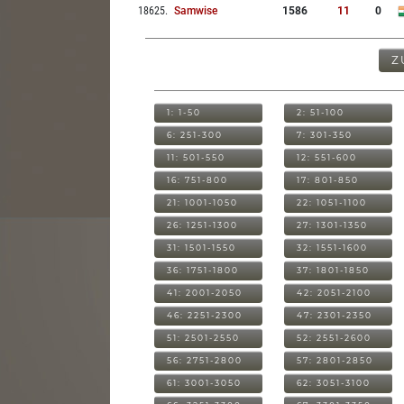
18625
.
Samwise
1586
11
0
Z
1: 1-50
2: 51-100
6: 251-300
7: 301-350
11: 501-550
12: 551-600
16: 751-800
17: 801-850
21: 1001-1050
22: 1051-1100
26: 1251-1300
27: 1301-1350
31: 1501-1550
32: 1551-1600
36: 1751-1800
37: 1801-1850
41: 2001-2050
42: 2051-2100
46: 2251-2300
47: 2301-2350
51: 2501-2550
52: 2551-2600
56: 2751-2800
57: 2801-2850
61: 3001-3050
62: 3051-3100