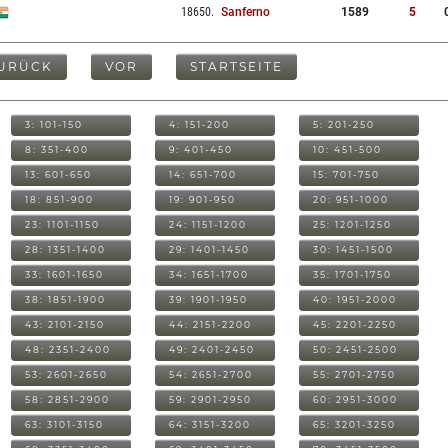
18650
.
Sanferno
1589
5
URÜCK
VOR
STARTSEITE
3: 101-150
4: 151-200
5: 201-250
8: 351-400
9: 401-450
10: 451-500
13: 601-650
14: 651-700
15: 701-750
18: 851-900
19: 901-950
20: 951-1000
23: 1101-1150
24: 1151-1200
25: 1201-1250
28: 1351-1400
29: 1401-1450
30: 1451-1500
33: 1601-1650
34: 1651-1700
35: 1701-1750
38: 1851-1900
39: 1901-1950
40: 1951-2000
43: 2101-2150
44: 2151-2200
45: 2201-2250
48: 2351-2400
49: 2401-2450
50: 2451-2500
53: 2601-2650
54: 2651-2700
55: 2701-2750
58: 2851-2900
59: 2901-2950
60: 2951-3000
63: 3101-3150
64: 3151-3200
65: 3201-3250