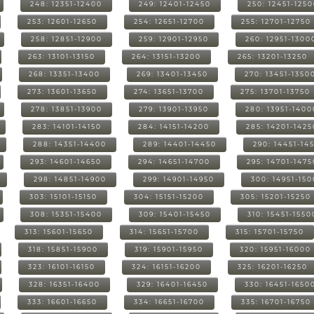
248: 12351-12400
249: 12401-12450
250: 12451-125
253: 12601-12650
254: 12651-12700
255: 12701-12750
258: 12851-12900
259: 12901-12950
260: 12951-1300
263: 13101-13150
264: 13151-13200
265: 13201-13250
268: 13351-13400
269: 13401-13450
270: 13451-1350
273: 13601-13650
274: 13651-13700
275: 13701-13750
278: 13851-13900
279: 13901-13950
280: 13951-1400
283: 14101-14150
284: 14151-14200
285: 14201-1425
288: 14351-14400
289: 14401-14450
290: 14451-14
293: 14601-14650
294: 14651-14700
295: 14701-1475
298: 14851-14900
299: 14901-14950
300: 14951-15
303: 15101-15150
304: 15151-15200
305: 15201-15250
308: 15351-15400
309: 15401-15450
310: 15451-1550
313: 15601-15650
314: 15651-15700
315: 15701-15750
318: 15851-15900
319: 15901-15950
320: 15951-16000
323: 16101-16150
324: 16151-16200
325: 16201-16250
328: 16351-16400
329: 16401-16450
330: 16451-1650
333: 16601-16650
334: 16651-16700
335: 16701-16750