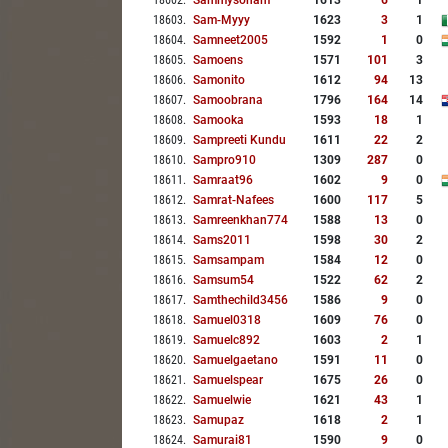
18602
.
Sammysoham
1613
6
1
18603
.
Sam-Myyy
1623
3
1
18604
.
Samneet2005
1592
1
0
18605
.
Samoens
1571
101
3
18606
.
Samonito
1612
94
13
18607
.
Samoobrana
1796
164
14
18608
.
Samooka
1593
18
1
18609
.
Sampreeti Kundu
1611
22
2
18610
.
Sampro910
1309
287
0
18611
.
Samraat96
1602
9
0
18612
.
Samrat-Nafees
1600
117
5
18613
.
Samreenkhan774
1588
13
0
18614
.
Sams2011
1598
30
2
18615
.
Samsampam
1584
12
0
18616
.
Samsum54
1522
62
2
18617
.
Samthechild3456
1586
9
0
18618
.
Samuel0318
1609
76
0
18619
.
Samuelc892
1603
2
1
18620
.
Samuelgaetano
1591
11
0
18621
.
Samuelspear
1675
26
0
18622
.
Samuelwie
1621
43
1
18623
.
Samupaz
1618
2
1
18624
.
Samurai81
1590
9
0