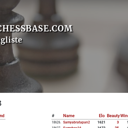
CHESSBASE.COM
gliste
3
nd
#
Name
Elo
Beauty
Win
18626
.
Samyabratapan2
1621
3