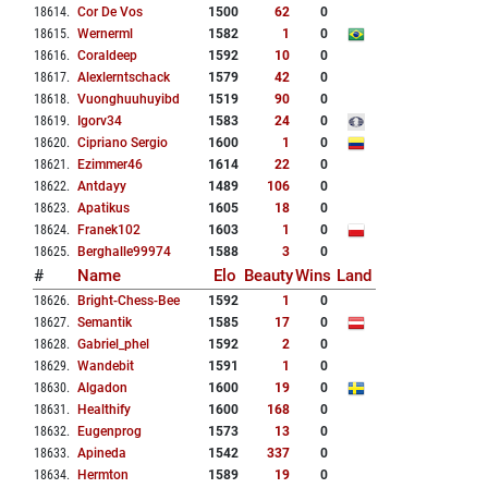
18614
.
Cor De Vos
1500
62
0
18615
.
Wernerml
1582
1
0
18616
.
Coraldeep
1592
10
0
18617
.
Alexlerntschack
1579
42
0
18618
.
Vuonghuuhuyibd
1519
90
0
18619
.
Igorv34
1583
24
0
18620
.
Cipriano Sergio
1600
1
0
18621
.
Ezimmer46
1614
22
0
18622
.
Antdayy
1489
106
0
18623
.
Apatikus
1605
18
0
18624
.
Franek102
1603
1
0
18625
.
Berghalle99974
1588
3
0
#
Name
Elo
Beauty
Wins
Land
18626
.
Bright-Chess-Bee
1592
1
0
18627
.
Semantik
1585
17
0
18628
.
Gabriel_phel
1592
2
0
18629
.
Wandebit
1591
1
0
18630
.
Algadon
1600
19
0
18631
.
Healthify
1600
168
0
18632
.
Eugenprog
1573
13
0
18633
.
Apineda
1542
337
0
18634
.
Hermton
1589
19
0