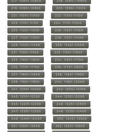
217: 10801-10850
218: 10851-10900
219: 10901-10950
220: 10951-11000
221: 11001-11050
222: 11051-11100
223: 11101-11150
224: 11151-11200
225: 11201-11250
226: 11251-11300
227: 11301-11350
228: 11351-11400
229: 11401-11450
230: 11451-11500
231: 11501-11550
232: 11551-11600
233: 11601-11650
234: 11651-11700
235: 11701-11750
236: 11751-11800
237: 11801-11850
238: 11851-11900
239: 11901-11950
240: 11951-12000
241: 12001-12050
242: 12051-12100
243: 12101-12150
244: 12151-12200
245: 12201-12250
246: 12251-12300
247: 12301-12350
248: 12351-12400
249: 12401-12450
250: 12451-12500
251: 12501-12550
252: 12551-12600