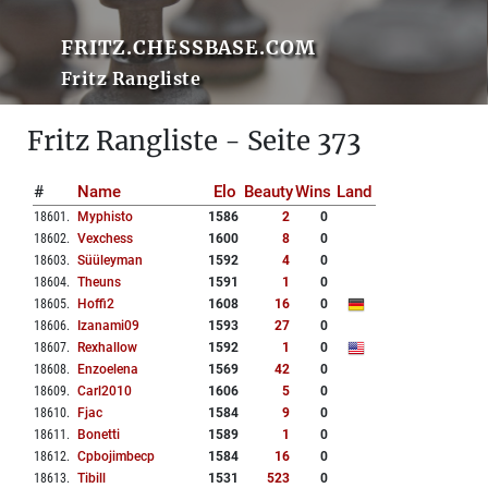
FRITZ.CHESSBASE.COM
Fritz Rangliste
Fritz Rangliste - Seite 373
#
Name
Elo
Beauty
Wins
Land
18601
.
Myphisto
1586
2
0
18602
.
Vexchess
1600
8
0
18603
.
Süüleyman
1592
4
0
18604
.
Theuns
1591
1
0
18605
.
Hoffi2
1608
16
0
18606
.
Izanami09
1593
27
0
18607
.
Rexhallow
1592
1
0
18608
.
Enzoelena
1569
42
0
18609
.
Carl2010
1606
5
0
18610
.
Fjac
1584
9
0
18611
.
Bonetti
1589
1
0
18612
.
Cpbojimbecp
1584
16
0
18613
.
Tibill
1531
523
0