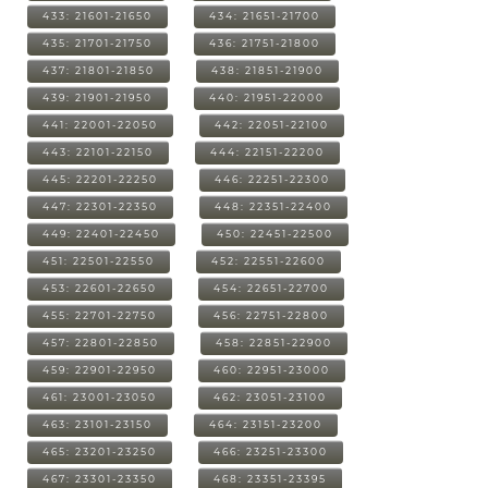
433: 21601-21650
434: 21651-21700
435: 21701-21750
436: 21751-21800
437: 21801-21850
438: 21851-21900
439: 21901-21950
440: 21951-22000
441: 22001-22050
442: 22051-22100
443: 22101-22150
444: 22151-22200
445: 22201-22250
446: 22251-22300
447: 22301-22350
448: 22351-22400
449: 22401-22450
450: 22451-22500
451: 22501-22550
452: 22551-22600
453: 22601-22650
454: 22651-22700
455: 22701-22750
456: 22751-22800
457: 22801-22850
458: 22851-22900
459: 22901-22950
460: 22951-23000
461: 23001-23050
462: 23051-23100
463: 23101-23150
464: 23151-23200
465: 23201-23250
466: 23251-23300
467: 23301-23350
468: 23351-23395