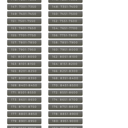
147: 7301-7350
148: 7351-7400
149: 7401-7450
150: 7451-7500
151: 7501-7550
152: 7551-7600
153: 7601-7650
154: 7651-7700
155: 7701-7750
156: 7751-7800
157: 7801-7850
158: 7851-7900
159: 7901-7950
160: 7951-8000
161: 8001-8050
162: 8051-8100
163: 8101-8150
164: 8151-8200
165: 8201-8250
166: 8251-8300
167: 8301-8350
168: 8351-8400
169: 8401-8450
170: 8451-8500
171: 8501-8550
172: 8551-8600
173: 8601-8650
174: 8651-8700
175: 8701-8750
176: 8751-8800
177: 8801-8850
178: 8851-8900
179: 8901-8950
180: 8951-9000