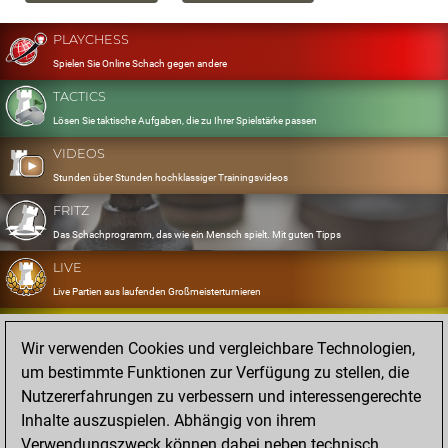
PLAYCHESS
Spielen Sie Online Schach gegen andere
TACTICS
Lösen Sie taktische Aufgaben, die zu Ihrer Spielstärke passen
VIDEOS
Stunden über Stunden hochklassiger Trainingsvideos
FRITZ
Das Schachprogramm, das wie ein Mensch spielt. Mit guten Tipps
LIVE
Live Partien aus laufenden Großmeisterturnieren
OPENINGS
Wir verwenden Cookies und vergleichbare Technologien,
Erfassen und Üben Sie Ihr Eröffnungsrepertoire
um bestimmte Funktionen zur Verfügung zu stellen, die
DATABASE
Nutzererfahrungen zu verbessern und interessengerechte
Acht Millionen starke Partien
Inhalte auszuspielen. Abhängig von ihrem
MYGAMES
Verwendungszweck können dabei neben technisch