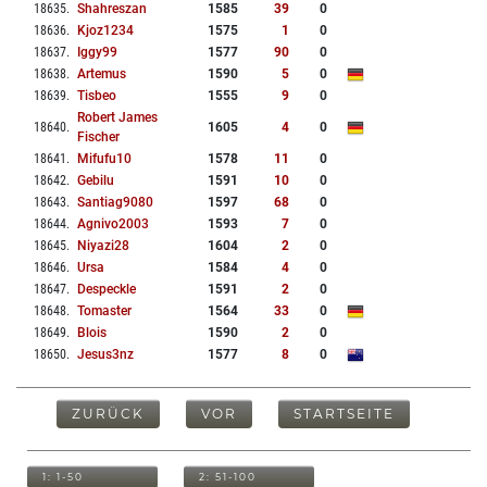
18635
.
Shahreszan
1585
39
0
18636
.
Kjoz1234
1575
1
0
18637
.
Iggy99
1577
90
0
18638
.
Artemus
1590
5
0
18639
.
Tisbeo
1555
9
0
Robert James
18640
.
1605
4
0
Fischer
18641
.
Mifufu10
1578
11
0
18642
.
Gebilu
1591
10
0
18643
.
Santiag9080
1597
68
0
18644
.
Agnivo2003
1593
7
0
18645
.
Niyazi28
1604
2
0
18646
.
Ursa
1584
4
0
18647
.
Despeckle
1591
2
0
18648
.
Tomaster
1564
33
0
18649
.
Blois
1590
2
0
18650
.
Jesus3nz
1577
8
0
ZURÜCK
VOR
STARTSEITE
1: 1-50
2: 51-100