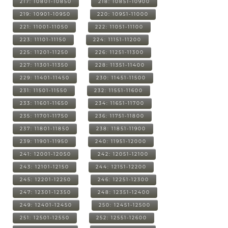
217: 10801-10850
218: 10851-10900
219: 10901-10950
220: 10951-11000
221: 11001-11050
222: 11051-11100
223: 11101-11150
224: 11151-11200
225: 11201-11250
226: 11251-11300
227: 11301-11350
228: 11351-11400
229: 11401-11450
230: 11451-11500
231: 11501-11550
232: 11551-11600
233: 11601-11650
234: 11651-11700
235: 11701-11750
236: 11751-11800
237: 11801-11850
238: 11851-11900
239: 11901-11950
240: 11951-12000
241: 12001-12050
242: 12051-12100
243: 12101-12150
244: 12151-12200
245: 12201-12250
246: 12251-12300
247: 12301-12350
248: 12351-12400
249: 12401-12450
250: 12451-12500
251: 12501-12550
252: 12551-12600