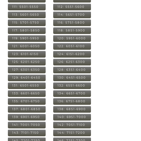
111: 5501-5550
112: 5551-5600
113: 5601-5650
114: 5651-5700
115: 5701-5750
116: 5751-5800
117: 5801-5850
118: 5851-5900
119: 5901-5950
120: 5951-6000
121: 6001-6050
122: 6051-6100
123: 6101-6150
124: 6151-6200
125: 6201-6250
126: 6251-6300
127: 6301-6350
128: 6351-6400
129: 6401-6450
130: 6451-6500
131: 6501-6550
132: 6551-6600
133: 6601-6650
134: 6651-6700
135: 6701-6750
136: 6751-6800
137: 6801-6850
138: 6851-6900
139: 6901-6950
140: 6951-7000
141: 7001-7050
142: 7051-7100
143: 7101-7150
144: 7151-7200
145: 7201-7250
146: 7251-7300