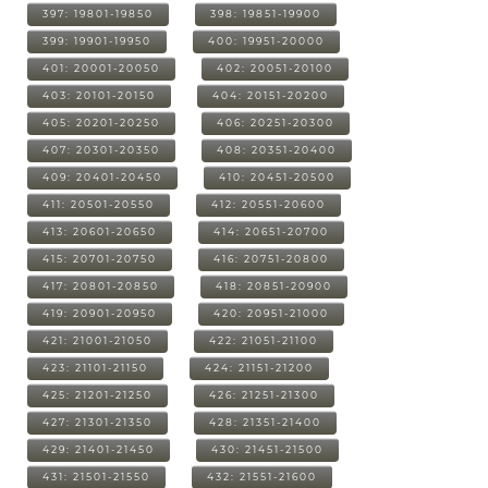
397: 19801-19850
398: 19851-19900
399: 19901-19950
400: 19951-20000
401: 20001-20050
402: 20051-20100
403: 20101-20150
404: 20151-20200
405: 20201-20250
406: 20251-20300
407: 20301-20350
408: 20351-20400
409: 20401-20450
410: 20451-20500
411: 20501-20550
412: 20551-20600
413: 20601-20650
414: 20651-20700
415: 20701-20750
416: 20751-20800
417: 20801-20850
418: 20851-20900
419: 20901-20950
420: 20951-21000
421: 21001-21050
422: 21051-21100
423: 21101-21150
424: 21151-21200
425: 21201-21250
426: 21251-21300
427: 21301-21350
428: 21351-21400
429: 21401-21450
430: 21451-21500
431: 21501-21550
432: 21551-21600