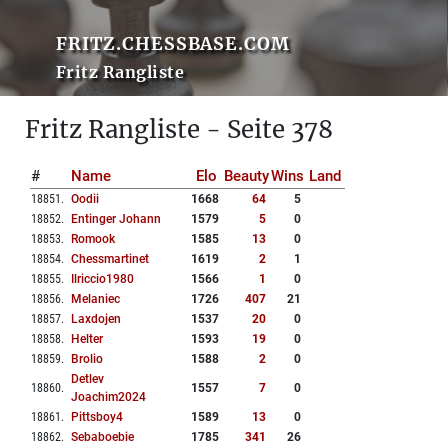
FRITZ.CHESSBASE.COM
Fritz Rangliste
Fritz Rangliste - Seite 378
#
Name
Elo
Beauty
Wins
Land
18851
.
Oodii
1668
64
5
18852
.
Entinger Johann
1579
5
0
18853
.
Romook
1585
13
0
18854
.
Chessmartinet
1619
2
1
18855
.
Ilriccio1980
1566
1
0
18856
.
Melaniec
1726
407
21
18857
.
Laxdojen
1537
20
0
18858
.
Helter
1593
19
0
18859
.
Brolio
1588
2
0
Detlev
18860
.
1557
7
0
Joachim2024
18861
.
Pittsboy4
1589
13
0
18862
.
Sebaboebie
1785
341
26