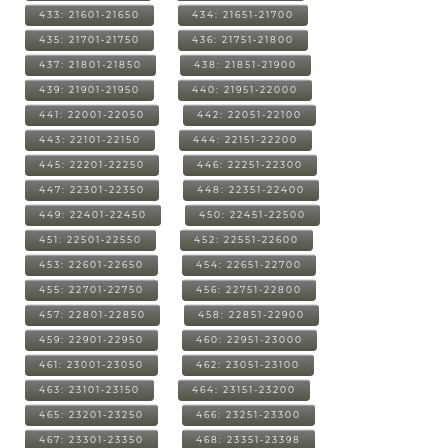
433: 21601-21650
434: 21651-21700
435: 21701-21750
436: 21751-21800
437: 21801-21850
438: 21851-21900
439: 21901-21950
440: 21951-22000
441: 22001-22050
442: 22051-22100
443: 22101-22150
444: 22151-22200
445: 22201-22250
446: 22251-22300
447: 22301-22350
448: 22351-22400
449: 22401-22450
450: 22451-22500
451: 22501-22550
452: 22551-22600
453: 22601-22650
454: 22651-22700
455: 22701-22750
456: 22751-22800
457: 22801-22850
458: 22851-22900
459: 22901-22950
460: 22951-23000
461: 23001-23050
462: 23051-23100
463: 23101-23150
464: 23151-23200
465: 23201-23250
466: 23251-23300
467: 23301-23350
468: 23351-23398