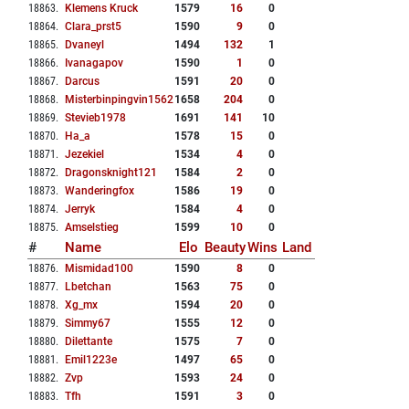
18863
.
Klemens Kruck
1579
16
0
18864
.
Clara_prst5
1590
9
0
18865
.
Dvaneyl
1494
132
1
18866
.
Ivanagapov
1590
1
0
18867
.
Darcus
1591
20
0
18868
.
Misterbinpingvin1562
1658
204
0
18869
.
Stevieb1978
1691
141
10
18870
.
Ha_a
1578
15
0
18871
.
Jezekiel
1534
4
0
18872
.
Dragonsknight121
1584
2
0
18873
.
Wanderingfox
1586
19
0
18874
.
Jerryk
1584
4
0
18875
.
Amselstieg
1599
10
0
#
Name
Elo
Beauty
Wins
Land
18876
.
Mismidad100
1590
8
0
18877
.
Lbetchan
1563
75
0
18878
.
Xg_mx
1594
20
0
18879
.
Simmy67
1555
12
0
18880
.
Dilettante
1575
7
0
18881
.
Emil1223e
1497
65
0
18882
.
Zvp
1593
24
0
18883
.
Tfh
1591
3
0