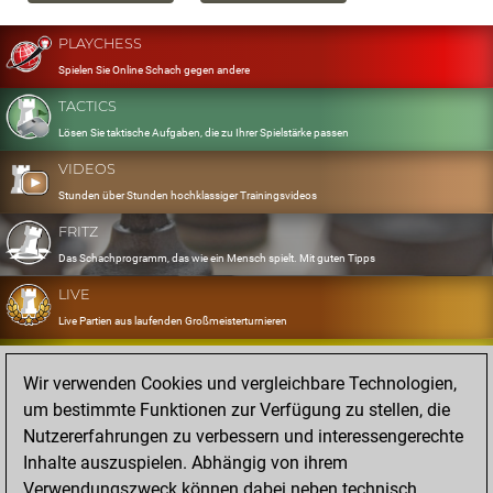
PLAYCHESS
Spielen Sie Online Schach gegen andere
TACTICS
Lösen Sie taktische Aufgaben, die zu Ihrer Spielstärke passen
VIDEOS
Stunden über Stunden hochklassiger Trainingsvideos
FRITZ
Das Schachprogramm, das wie ein Mensch spielt. Mit guten Tipps
LIVE
Live Partien aus laufenden Großmeisterturnieren
OPENINGS
Wir verwenden Cookies und vergleichbare Technologien,
Erfassen und Üben Sie Ihr Eröffnungsrepertoire
um bestimmte Funktionen zur Verfügung zu stellen, die
DATABASE
Nutzererfahrungen zu verbessern und interessengerechte
Acht Millionen starke Partien
Inhalte auszuspielen. Abhängig von ihrem
MYGAMES
Verwendungszweck können dabei neben technisch