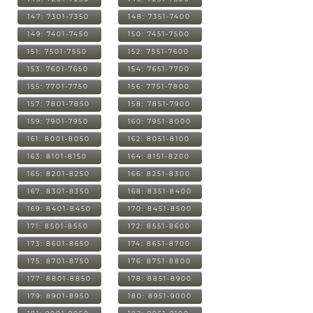
147: 7301-7350
148: 7351-7400
149: 7401-7450
150: 7451-7500
151: 7501-7550
152: 7551-7600
153: 7601-7650
154: 7651-7700
155: 7701-7750
156: 7751-7800
157: 7801-7850
158: 7851-7900
159: 7901-7950
160: 7951-8000
161: 8001-8050
162: 8051-8100
163: 8101-8150
164: 8151-8200
165: 8201-8250
166: 8251-8300
167: 8301-8350
168: 8351-8400
169: 8401-8450
170: 8451-8500
171: 8501-8550
172: 8551-8600
173: 8601-8650
174: 8651-8700
175: 8701-8750
176: 8751-8800
177: 8801-8850
178: 8851-8900
179: 8901-8950
180: 8951-9000