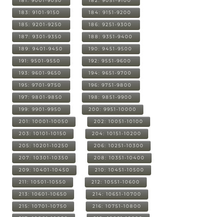
181: 9001-9050
182: 9051-9100
183: 9101-9150
184: 9151-9200
185: 9201-9250
186: 9251-9300
187: 9301-9350
188: 9351-9400
189: 9401-9450
190: 9451-9500
191: 9501-9550
192: 9551-9600
193: 9601-9650
194: 9651-9700
195: 9701-9750
196: 9751-9800
197: 9801-9850
198: 9851-9900
199: 9901-9950
200: 9951-10000
201: 10001-10050
202: 10051-10100
203: 10101-10150
204: 10151-10200
205: 10201-10250
206: 10251-10300
207: 10301-10350
208: 10351-10400
209: 10401-10450
210: 10451-10500
211: 10501-10550
212: 10551-10600
213: 10601-10650
214: 10651-10700
215: 10701-10750
216: 10751-10800