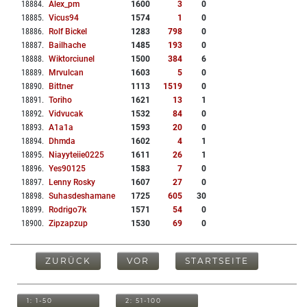
18884
.
Alex_pm
1600
3
0
18885
.
Vicus94
1574
1
0
18886
.
Rolf Bickel
1283
798
0
18887
.
Bailhache
1485
193
0
18888
.
Wiktorciunel
1500
384
6
18889
.
Mrvulcan
1603
5
0
18890
.
Bittner
1113
1519
0
18891
.
Toriho
1621
13
1
18892
.
Vidvucak
1532
84
0
18893
.
A1a1a
1593
20
0
18894
.
Dhmda
1602
4
1
18895
.
Niayyteiie0225
1611
26
1
18896
.
Yes90125
1583
7
0
18897
.
Lenny Rosky
1607
27
0
18898
.
Suhasdeshamane
1725
605
30
18899
.
Rodrigo7k
1571
54
0
18900
.
Zipzapzup
1530
69
0
ZURÜCK
VOR
STARTSEITE
1: 1-50
2: 51-100