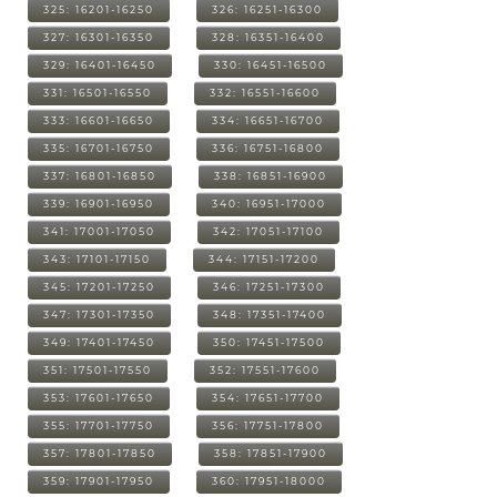
325: 16201-16250
326: 16251-16300
327: 16301-16350
328: 16351-16400
329: 16401-16450
330: 16451-16500
331: 16501-16550
332: 16551-16600
333: 16601-16650
334: 16651-16700
335: 16701-16750
336: 16751-16800
337: 16801-16850
338: 16851-16900
339: 16901-16950
340: 16951-17000
341: 17001-17050
342: 17051-17100
343: 17101-17150
344: 17151-17200
345: 17201-17250
346: 17251-17300
347: 17301-17350
348: 17351-17400
349: 17401-17450
350: 17451-17500
351: 17501-17550
352: 17551-17600
353: 17601-17650
354: 17651-17700
355: 17701-17750
356: 17751-17800
357: 17801-17850
358: 17851-17900
359: 17901-17950
360: 17951-18000