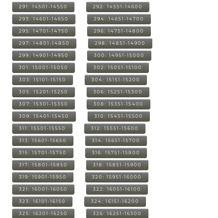
291: 14501-14550
292: 14551-14600
293: 14601-14650
294: 14651-14700
295: 14701-14750
296: 14751-14800
297: 14801-14850
298: 14851-14900
299: 14901-14950
300: 14951-15000
301: 15001-15050
302: 15051-15100
303: 15101-15150
304: 15151-15200
305: 15201-15250
306: 15251-15300
307: 15301-15350
308: 15351-15400
309: 15401-15450
310: 15451-15500
311: 15501-15550
312: 15551-15600
313: 15601-15650
314: 15651-15700
315: 15701-15750
316: 15751-15800
317: 15801-15850
318: 15851-15900
319: 15901-15950
320: 15951-16000
321: 16001-16050
322: 16051-16100
323: 16101-16150
324: 16151-16200
325: 16201-16250
326: 16251-16300