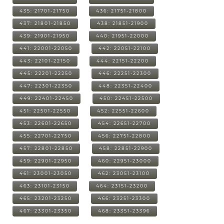
435: 21701-21750
436: 21751-21800
437: 21801-21850
438: 21851-21900
439: 21901-21950
440: 21951-22000
441: 22001-22050
442: 22051-22100
443: 22101-22150
444: 22151-22200
445: 22201-22250
446: 22251-22300
447: 22301-22350
448: 22351-22400
449: 22401-22450
450: 22451-22500
451: 22501-22550
452: 22551-22600
453: 22601-22650
454: 22651-22700
455: 22701-22750
456: 22751-22800
457: 22801-22850
458: 22851-22900
459: 22901-22950
460: 22951-23000
461: 23001-23050
462: 23051-23100
463: 23101-23150
464: 23151-23200
465: 23201-23250
466: 23251-23300
467: 23301-23350
468: 23351-23396