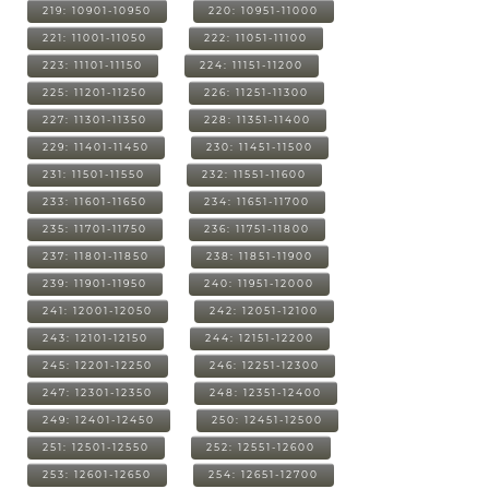
219: 10901-10950
220: 10951-11000
221: 11001-11050
222: 11051-11100
223: 11101-11150
224: 11151-11200
225: 11201-11250
226: 11251-11300
227: 11301-11350
228: 11351-11400
229: 11401-11450
230: 11451-11500
231: 11501-11550
232: 11551-11600
233: 11601-11650
234: 11651-11700
235: 11701-11750
236: 11751-11800
237: 11801-11850
238: 11851-11900
239: 11901-11950
240: 11951-12000
241: 12001-12050
242: 12051-12100
243: 12101-12150
244: 12151-12200
245: 12201-12250
246: 12251-12300
247: 12301-12350
248: 12351-12400
249: 12401-12450
250: 12451-12500
251: 12501-12550
252: 12551-12600
253: 12601-12650
254: 12651-12700