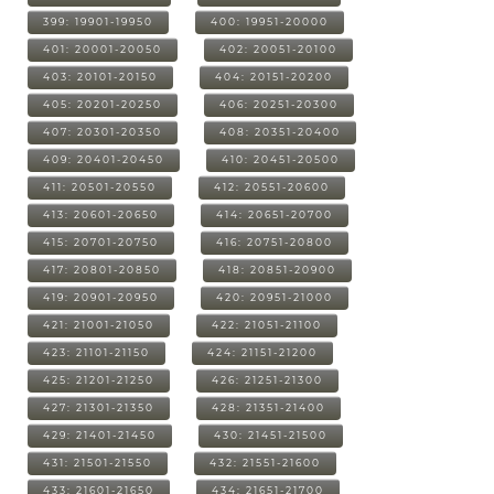
399: 19901-19950
400: 19951-20000
401: 20001-20050
402: 20051-20100
403: 20101-20150
404: 20151-20200
405: 20201-20250
406: 20251-20300
407: 20301-20350
408: 20351-20400
409: 20401-20450
410: 20451-20500
411: 20501-20550
412: 20551-20600
413: 20601-20650
414: 20651-20700
415: 20701-20750
416: 20751-20800
417: 20801-20850
418: 20851-20900
419: 20901-20950
420: 20951-21000
421: 21001-21050
422: 21051-21100
423: 21101-21150
424: 21151-21200
425: 21201-21250
426: 21251-21300
427: 21301-21350
428: 21351-21400
429: 21401-21450
430: 21451-21500
431: 21501-21550
432: 21551-21600
433: 21601-21650
434: 21651-21700