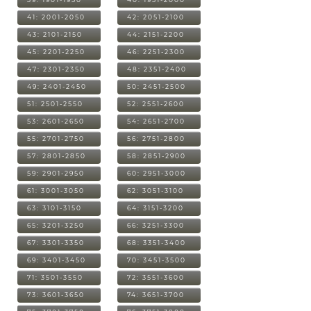
41: 2001-2050
42: 2051-2100
43: 2101-2150
44: 2151-2200
45: 2201-2250
46: 2251-2300
47: 2301-2350
48: 2351-2400
49: 2401-2450
50: 2451-2500
51: 2501-2550
52: 2551-2600
53: 2601-2650
54: 2651-2700
55: 2701-2750
56: 2751-2800
57: 2801-2850
58: 2851-2900
59: 2901-2950
60: 2951-3000
61: 3001-3050
62: 3051-3100
63: 3101-3150
64: 3151-3200
65: 3201-3250
66: 3251-3300
67: 3301-3350
68: 3351-3400
69: 3401-3450
70: 3451-3500
71: 3501-3550
72: 3551-3600
73: 3601-3650
74: 3651-3700