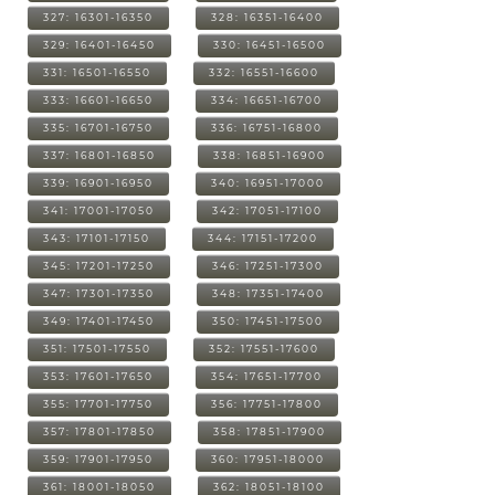
327: 16301-16350
328: 16351-16400
329: 16401-16450
330: 16451-16500
331: 16501-16550
332: 16551-16600
333: 16601-16650
334: 16651-16700
335: 16701-16750
336: 16751-16800
337: 16801-16850
338: 16851-16900
339: 16901-16950
340: 16951-17000
341: 17001-17050
342: 17051-17100
343: 17101-17150
344: 17151-17200
345: 17201-17250
346: 17251-17300
347: 17301-17350
348: 17351-17400
349: 17401-17450
350: 17451-17500
351: 17501-17550
352: 17551-17600
353: 17601-17650
354: 17651-17700
355: 17701-17750
356: 17751-17800
357: 17801-17850
358: 17851-17900
359: 17901-17950
360: 17951-18000
361: 18001-18050
362: 18051-18100