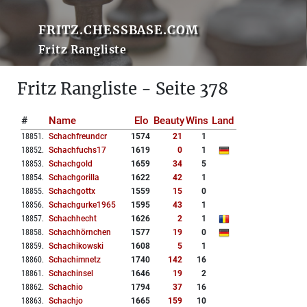
FRITZ.CHESSBASE.COM
Fritz Rangliste
Fritz Rangliste - Seite 378
#
Name
Elo
Beauty
Wins
Land
18851
.
Schachfreundcr
1574
21
1
18852
.
Schachfuchs17
1619
0
1
18853
.
Schachgold
1659
34
5
18854
.
Schachgorilla
1622
42
1
18855
.
Schachgottx
1559
15
0
18856
.
Schachgurke1965
1595
43
1
18857
.
Schachhecht
1626
2
1
18858
.
Schachhörnchen
1577
19
0
18859
.
Schachikowski
1608
5
1
18860
.
Schachimnetz
1740
142
16
18861
.
Schachinsel
1646
19
2
18862
.
Schachio
1794
37
16
18863
.
Schachjo
1665
159
10