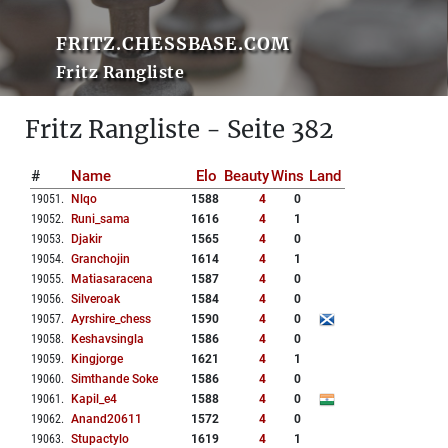
FRITZ.CHESSBASE.COM
Fritz Rangliste
Fritz Rangliste - Seite 382
#
Name
Elo
Beauty
Wins
Land
19051
.
Nlqo
1588
4
0
19052
.
Runi_sama
1616
4
1
19053
.
Djakir
1565
4
0
19054
.
Granchojin
1614
4
1
19055
.
Matiasaracena
1587
4
0
19056
.
Silveroak
1584
4
0
19057
.
Ayrshire_chess
1590
4
0
19058
.
Keshavsingla
1586
4
0
19059
.
Kingjorge
1621
4
1
19060
.
Simthande Soke
1586
4
0
19061
.
Kapil_e4
1588
4
0
19062
.
Anand20611
1572
4
0
19063
.
Stupactylo
1619
4
1