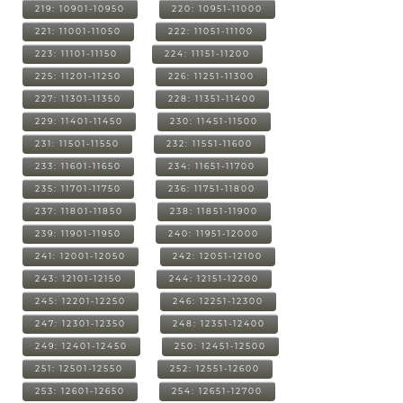
219: 10901-10950
220: 10951-11000
221: 11001-11050
222: 11051-11100
223: 11101-11150
224: 11151-11200
225: 11201-11250
226: 11251-11300
227: 11301-11350
228: 11351-11400
229: 11401-11450
230: 11451-11500
231: 11501-11550
232: 11551-11600
233: 11601-11650
234: 11651-11700
235: 11701-11750
236: 11751-11800
237: 11801-11850
238: 11851-11900
239: 11901-11950
240: 11951-12000
241: 12001-12050
242: 12051-12100
243: 12101-12150
244: 12151-12200
245: 12201-12250
246: 12251-12300
247: 12301-12350
248: 12351-12400
249: 12401-12450
250: 12451-12500
251: 12501-12550
252: 12551-12600
253: 12601-12650
254: 12651-12700