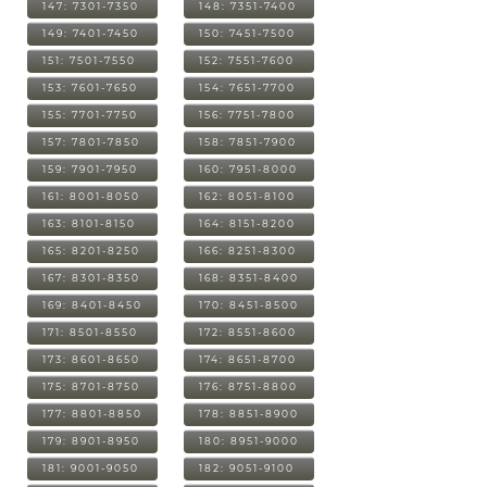
147: 7301-7350
148: 7351-7400
149: 7401-7450
150: 7451-7500
151: 7501-7550
152: 7551-7600
153: 7601-7650
154: 7651-7700
155: 7701-7750
156: 7751-7800
157: 7801-7850
158: 7851-7900
159: 7901-7950
160: 7951-8000
161: 8001-8050
162: 8051-8100
163: 8101-8150
164: 8151-8200
165: 8201-8250
166: 8251-8300
167: 8301-8350
168: 8351-8400
169: 8401-8450
170: 8451-8500
171: 8501-8550
172: 8551-8600
173: 8601-8650
174: 8651-8700
175: 8701-8750
176: 8751-8800
177: 8801-8850
178: 8851-8900
179: 8901-8950
180: 8951-9000
181: 9001-9050
182: 9051-9100