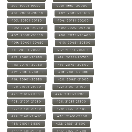
399: 19901-19950
400: 19951-20000
401: 20001-20050
402: 20051-20100
403: 20101-20150
404: 20151-20200
405: 20201-20250
406: 20251-20300
407: 20301-20350
408: 20351-20400
409: 20401-20450
410: 20451-20500
411: 20501-20550
412: 20551-20600
413: 20601-20650
414: 20651-20700
415: 20701-20750
416: 20751-20800
417: 20801-20850
418: 20851-20900
419: 20901-20950
420: 20951-21000
421: 21001-21050
422: 21051-21100
423: 21101-21150
424: 21151-21200
425: 21201-21250
426: 21251-21300
427: 21301-21350
428: 21351-21400
429: 21401-21450
430: 21451-21500
431: 21501-21550
432: 21551-21600
433: 21601-21650
434: 21651-21700