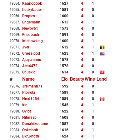
19064
.
Kaarlobook
1627
4
1
19065
.
Luckybauer
1581
4
0
19066
.
Dropies
1600
4
0
19067
.
Engemann
1613
4
1
19068
.
Newby61
1573
4
0
19069
.
Friedbach
1591
4
0
19070
.
Intchowking
1600
4
1
19071
.
Jver
1612
4
1
19072
.
Chessipod
1623
4
1
19073
.
Ajaychinnu
1578
4
0
19074
.
Aeb4472
1578
4
0
19075
.
Ehuskic
1614
4
0
#
Name
Elo
Beauty
Wins
Land
19076
.
Jreimann71
1592
4
0
19077
.
Pipirola
1589
4
0
19078
.
Hmd1254
1589
4
0
19079
.
Irin
1545
4
1
19080
.
Oviot
1622
4
1
19081
.
Nitin8sp
1608
4
0
19082
.
Donaldkouame
1587
4
0
19083
.
Onkelbob
1616
4
1
19084
.
Dkr_kngth
1624
4
1