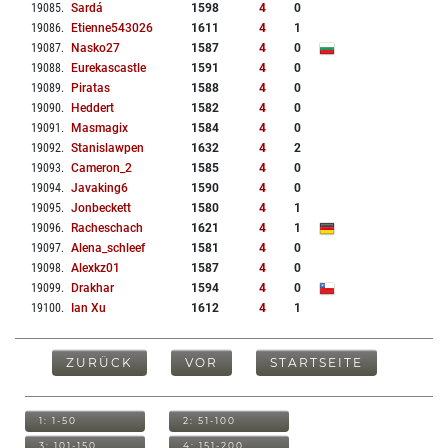
19085
.
Sardá
1598
4
0
19086
.
Etienne543026
1611
4
1
19087
.
Nasko27
1587
4
0
19088
.
Eurekascastle
1591
4
0
19089
.
Piratas
1588
4
0
19090
.
Heddert
1582
4
0
19091
.
Masmagix
1584
4
0
19092
.
Stanislawpen
1632
4
2
19093
.
Cameron_2
1585
4
0
19094
.
Javaking6
1590
4
0
19095
.
Jonbeckett
1580
4
1
19096
.
Racheschach
1621
4
1
19097
.
Alena_schleef
1581
4
0
19098
.
Alexkz01
1587
4
0
19099
.
Drakhar
1594
4
0
19100
.
Ian Xu
1612
4
1
ZURÜCK
VOR
STARTSEITE
1: 1-50
2: 51-100
3: 101-150
4: 151-200