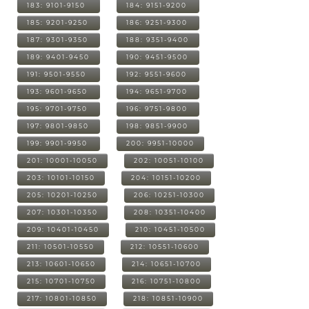
183: 9101-9150
184: 9151-9200
185: 9201-9250
186: 9251-9300
187: 9301-9350
188: 9351-9400
189: 9401-9450
190: 9451-9500
191: 9501-9550
192: 9551-9600
193: 9601-9650
194: 9651-9700
195: 9701-9750
196: 9751-9800
197: 9801-9850
198: 9851-9900
199: 9901-9950
200: 9951-10000
201: 10001-10050
202: 10051-10100
203: 10101-10150
204: 10151-10200
205: 10201-10250
206: 10251-10300
207: 10301-10350
208: 10351-10400
209: 10401-10450
210: 10451-10500
211: 10501-10550
212: 10551-10600
213: 10601-10650
214: 10651-10700
215: 10701-10750
216: 10751-10800
217: 10801-10850
218: 10851-10900