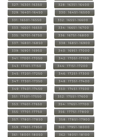
327: 16301-16350
328: 16351-16400
329: 16401-16450
330: 16451-16500
331: 16501-16550
332: 16551-16600
333: 16601-16650
334: 16651-16700
335: 16701-16750
336: 16751-16800
337: 16801-16850
338: 16851-16900
339: 16901-16950
340: 16951-17000
341: 17001-17050
342: 17051-17100
343: 17101-17150
344: 17151-17200
345: 17201-17250
346: 17251-17300
347: 17301-17350
348: 17351-17400
349: 17401-17450
350: 17451-17500
351: 17501-17550
352: 17551-17600
353: 17601-17650
354: 17651-17700
355: 17701-17750
356: 17751-17800
357: 17801-17850
358: 17851-17900
359: 17901-17950
360: 17951-18000
361: 18001-18050
362: 18051-18100