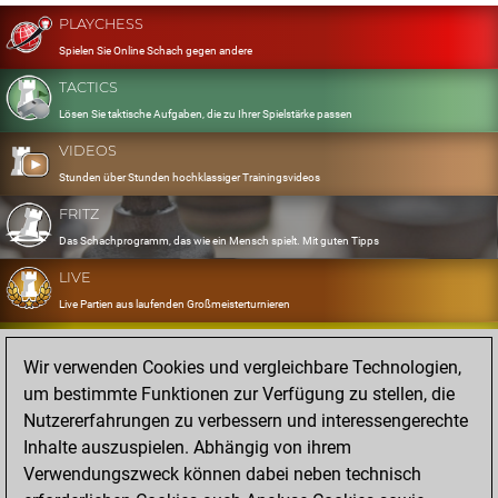
PLAYCHESS
Spielen Sie Online Schach gegen andere
TACTICS
Lösen Sie taktische Aufgaben, die zu Ihrer Spielstärke passen
VIDEOS
Stunden über Stunden hochklassiger Trainingsvideos
FRITZ
Das Schachprogramm, das wie ein Mensch spielt. Mit guten Tipps
LIVE
Live Partien aus laufenden Großmeisterturnieren
OPENINGS
Wir verwenden Cookies und vergleichbare Technologien,
Erfassen und Üben Sie Ihr Eröffnungsrepertoire
um bestimmte Funktionen zur Verfügung zu stellen, die
DATABASE
Nutzererfahrungen zu verbessern und interessengerechte
Acht Millionen starke Partien
Inhalte auszuspielen. Abhängig von ihrem
MYGAMES
Verwendungszweck können dabei neben technisch
Speichern und analysieren Sie eigene Partien in der Cloud