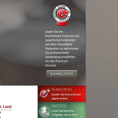
Legen Sie ein
kostenloses Konto an, um
zusätzliche Funktionen
auf allen ChessBase
Webseiten zu bekommen.
Für professionelle
Anwendung empfehlen
wir den Premium
Account.
ANMELDEN
PLAYCHESS
Spielen Sie Online Schach
gegen andere
TACTICS
s
Land
Lösen Sie taktische
0
Aufgaben, die zu Ihrer