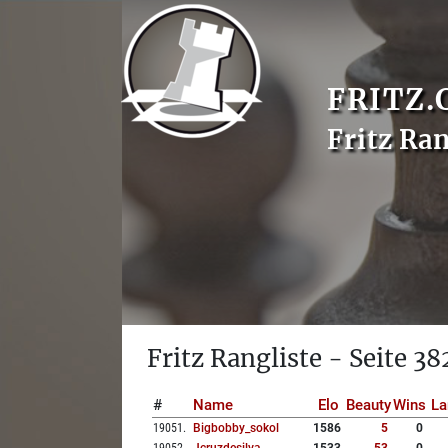
FRITZ.
Fritz Ran
Fritz Rangliste - Seite 38
#
Name
Elo
Beauty
Wins
La
19051
.
Bigbobby_sokol
1586
5
0