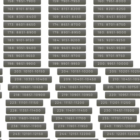
158: 7851-7900
159: 7901-7950
160: 7951-8000
163: 8101-8150
164: 8151-8200
165: 8201-8250
168: 8351-8400
169: 8401-8450
170: 8451-8500
173: 8601-8650
174: 8651-8700
175: 8701-8750
178: 8851-8900
179: 8901-8950
180: 8951-9000
183: 9101-9150
184: 9151-9200
185: 9201-9250
188: 9351-9400
189: 9401-9450
190: 9451-9500
193: 9601-9650
194: 9651-9700
195: 9701-9750
198: 9851-9900
199: 9901-9950
200: 9951-10000
203: 10101-10150
204: 10151-10200
205: 10201-1025
208: 10351-10400
209: 10401-10450
210: 10451-10
213: 10601-10650
214: 10651-10700
215: 10701-10750
218: 10851-10900
219: 10901-10950
220: 10951-1100
223: 11101-11150
224: 11151-11200
225: 11201-11250
228: 11351-11400
229: 11401-11450
230: 11451-11500
233: 11601-11650
234: 11651-11700
235: 11701-11750
238: 11851-11900
239: 11901-11950
240: 11951-12000
243: 12101-12150
244: 12151-12200
245: 12201-12250