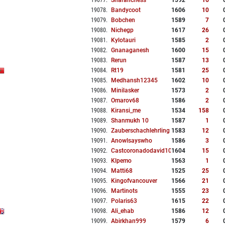
19077
.
Sharanchess
1592
16
19078
.
Bandycoot
1606
10
19079
.
Bobchen
1589
7
19080
.
Nichegp
1617
26
19081
.
Kylotauri
1585
2
19082
.
Gnanaganesh
1600
15
19083
.
Rerun
1587
13
19084
.
Rt19
1581
25
19085
.
Medhansh12345
1602
10
19086
.
Minilasker
1573
2
19087
.
Omarov68
1586
2
19088
.
Kiransi_me
1534
158
19089
.
Shanmukh 10
1587
1
19090
.
Zauberschachlehrling
1583
12
19091
.
Anowlsayswho
1586
3
19092
.
Castcoronadodavid10
1604
15
19093
.
Klpemo
1563
1
19094
.
Matti68
1525
25
19095
.
Kingofvancouver
1566
21
19096
.
Martinots
1555
23
19097
.
Polaris63
1615
22
19098
.
Ali_ehab
1586
12
19099
.
Abirkhan999
1579
6