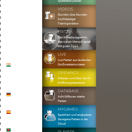
0
Spielstärke passen
0
VIDEOS
0
Stunden über Stunden
0
hochklassiger
0
Trainingsvideos
0
FRITZ
0
Das Schachprogramm,
0
das wie ein Mensch spielt.
Mit guten Tipps
0
0
LIVE
0
Live Partien aus laufenden
Großmeisterturnieren
0
0
OPENINGS
0
Erfassen und Üben Sie Ihr
0
Eröffnungsrepertoire
0
DATABASE
0
Acht Millionen starke
0
Partien
0
MYGAMES
0
Speichern und analysieren
0
Sie eigene Partien in der
0
Cloud
0
PLAYERS