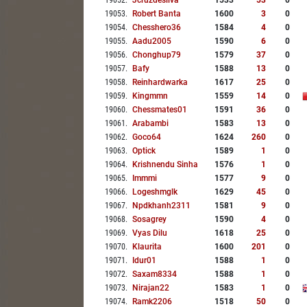
19052
.
Jcruzdesilva
1533
53
0
19053
.
Robert Banta
1600
3
0
19054
.
Chesshero36
1584
4
0
19055
.
Aadu2005
1590
6
0
19056
.
Chonghup79
1579
37
0
19057
.
Bafy
1588
13
0
19058
.
Reinhardwarka
1617
25
0
19059
.
Kingmmn
1559
14
0
19060
.
Chessmates01
1591
36
0
19061
.
Arabambi
1583
13
0
19062
.
Goco64
1624
260
0
19063
.
Optick
1589
1
0
19064
.
Krishnendu Sinha
1576
1
0
19065
.
Immmi
1577
9
0
19066
.
Logeshmglk
1629
45
0
19067
.
Npdkhanh2311
1581
9
0
19068
.
Sosagrey
1590
4
0
19069
.
Vyas Dilu
1618
25
0
19070
.
Klaurita
1600
201
0
19071
.
Idur01
1588
1
0
19072
.
Saxam8334
1588
1
0
19073
.
Nirajan22
1583
1
0
19074
.
Ramk2206
1518
50
0