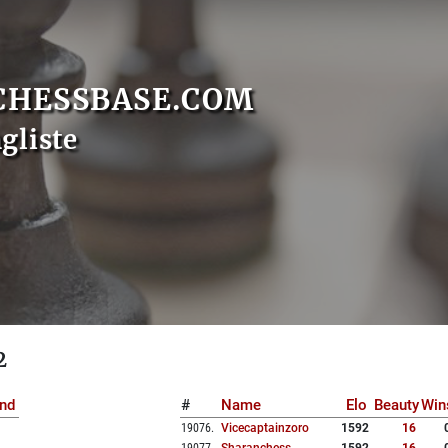
CHESSBASE.COM
gliste
2
nd
#
Name
Elo
Beauty
Win
19076
.
Vicecaptainzoro
1592
16