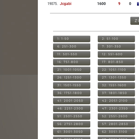
19075
.
Jcgabi
1600
9
0
Z
1: 1-50
2: 51-100
6: 251-300
7: 301-350
11: 501-550
12: 551-600
16: 751-800
17: 801-850
21: 1001-1050
22: 1051-1100
26: 1251-1300
27: 1301-1350
31: 1501-1550
32: 1551-1600
36: 1751-1800
37: 1801-1850
41: 2001-2050
42: 2051-2100
46: 2251-2300
47: 2301-2350
51: 2501-2550
52: 2551-2600
56: 2751-2800
57: 2801-2850
61: 3001-3050
62: 3051-3100