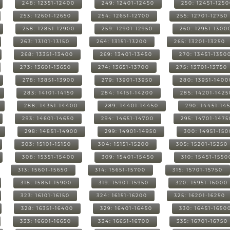
248: 12351-12400
249: 12401-12450
250: 12451-125
253: 12601-12650
254: 12651-12700
255: 12701-12750
258: 12851-12900
259: 12901-12950
260: 12951-1300
263: 13101-13150
264: 13151-13200
265: 13201-13250
268: 13351-13400
269: 13401-13450
270: 13451-1350
273: 13601-13650
274: 13651-13700
275: 13701-13750
278: 13851-13900
279: 13901-13950
280: 13951-1400
283: 14101-14150
284: 14151-14200
285: 14201-1425
288: 14351-14400
289: 14401-14450
290: 14451-14
293: 14601-14650
294: 14651-14700
295: 14701-1475
298: 14851-14900
299: 14901-14950
300: 14951-15
303: 15101-15150
304: 15151-15200
305: 15201-15250
308: 15351-15400
309: 15401-15450
310: 15451-1550
313: 15601-15650
314: 15651-15700
315: 15701-15750
318: 15851-15900
319: 15901-15950
320: 15951-16000
323: 16101-16150
324: 16151-16200
325: 16201-16250
328: 16351-16400
329: 16401-16450
330: 16451-1650
333: 16601-16650
334: 16651-16700
335: 16701-16750