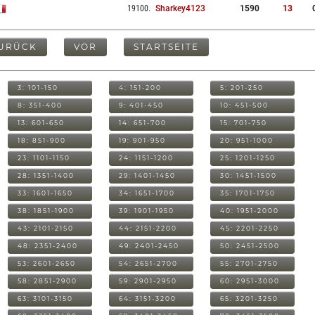
19100
.
Sharkey4123
1590
13
URÜCK
VOR
STARTSEITE
3: 101-150
4: 151-200
5: 201-250
8: 351-400
9: 401-450
10: 451-500
13: 601-650
14: 651-700
15: 701-750
18: 851-900
19: 901-950
20: 951-1000
23: 1101-1150
24: 1151-1200
25: 1201-1250
28: 1351-1400
29: 1401-1450
30: 1451-1500
33: 1601-1650
34: 1651-1700
35: 1701-1750
38: 1851-1900
39: 1901-1950
40: 1951-2000
43: 2101-2150
44: 2151-2200
45: 2201-2250
48: 2351-2400
49: 2401-2450
50: 2451-2500
53: 2601-2650
54: 2651-2700
55: 2701-2750
58: 2851-2900
59: 2901-2950
60: 2951-3000
63: 3101-3150
64: 3151-3200
65: 3201-3250