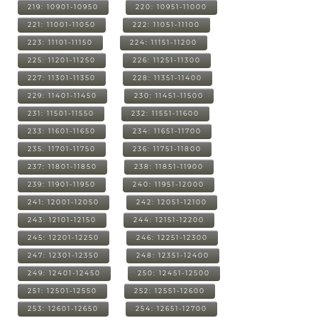
219: 10901-10950
220: 10951-11000
221: 11001-11050
222: 11051-11100
223: 11101-11150
224: 11151-11200
225: 11201-11250
226: 11251-11300
227: 11301-11350
228: 11351-11400
229: 11401-11450
230: 11451-11500
231: 11501-11550
232: 11551-11600
233: 11601-11650
234: 11651-11700
235: 11701-11750
236: 11751-11800
237: 11801-11850
238: 11851-11900
239: 11901-11950
240: 11951-12000
241: 12001-12050
242: 12051-12100
243: 12101-12150
244: 12151-12200
245: 12201-12250
246: 12251-12300
247: 12301-12350
248: 12351-12400
249: 12401-12450
250: 12451-12500
251: 12501-12550
252: 12551-12600
253: 12601-12650
254: 12651-12700