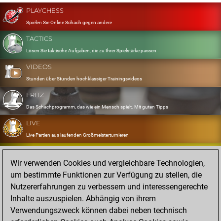
PLAYCHESS
Spielen Sie Online Schach gegen andere
TACTICS
Lösen Sie taktische Aufgaben, die zu Ihrer Spielstärke passen
VIDEOS
Stunden über Stunden hochklassiger Trainingsvideos
FRITZ
Das Schachprogramm, das wie ein Mensch spielt. Mit guten Tipps
LIVE
Live Partien aus laufenden Großmeisterturnieren
OPENINGS
Wir verwenden Cookies und vergleichbare Technologien,
Erfassen und Üben Sie Ihr Eröffnungsrepertoire
um bestimmte Funktionen zur Verfügung zu stellen, die
DATABASE
Nutzererfahrungen zu verbessern und interessengerechte
Acht Millionen starke Partien
Inhalte auszuspielen. Abhängig von ihrem
MYGAMES
Verwendungszweck können dabei neben technisch
Speichern und analysieren Sie eigene Partien in der Cloud