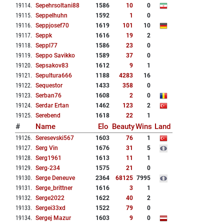
19114
.
Sepehrsoltani88
1586
10
0
19115
.
Seppelhuhn
1592
1
0
19116
.
Seppjosef70
1619
101
10
19117
.
Seppk
1616
19
2
19118
.
Seppl77
1586
23
0
19119
.
Seppo Savikko
1589
37
0
19120
.
Sepsakov83
1612
9
1
19121
.
Sepultura666
1188
4283
16
19122
.
Sequestor
1433
358
0
19123
.
Serban76
1608
2
0
19124
.
Serdar Ertan
1462
123
2
19125
.
Serebend
1618
22
1
#
Name
Elo
Beauty
Wins
Land
19126
.
Seresevski567
1603
76
1
19127
.
Serg Vin
1676
31
5
19128
.
Serg1961
1613
11
1
19129
.
Serg-234
1575
21
0
19130
.
Serge Deneuve
2364
68125
7995
19131
.
Serge_brittner
1616
3
1
19132
.
Serge2022
1622
40
2
19133
.
Sergei33xd
1522
79
0
19134
.
Sergej Mazur
1603
9
0