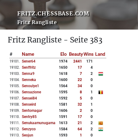
FRITZ.CHESSBASE.COM
Fritz Rangliste
Fritz Rangliste - Seite 383
#
Name
Elo
Beauty
Wins
Land
19101
.
Sener64
1974
2441
171
19102
.
Senffritz
1650
17
4
19103
.
Senna9
1618
7
2
19104
.
Senneka
1600
22
0
19105
.
Senoulye1
1564
34
0
19106
.
Sensazione
1595
8
1
19107
.
Sensei84
1592
5
0
19108
.
Senseird
1581
32
1
19109
.
Sentomagar
1606
2
0
19110
.
Sentry85
1591
17
0
19111
.
Senukaamunugama
1613
21
2
19112
.
Senzyco
1584
64
2
19113
.
Seojun
1593
1
0