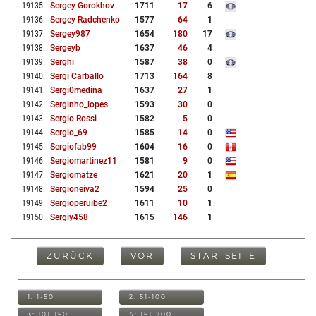
19135
.
Sergey Gorokhov
1711
17
6
19136
.
Sergey Radchenko
1577
64
1
19137
.
Sergey987
1654
180
17
19138
.
Sergeyb
1637
46
4
19139
.
Serghi
1587
38
0
19140
.
Sergi Carballo
1713
164
8
19141
.
Sergi0medina
1637
27
1
19142
.
Serginho_lopes
1593
30
0
19143
.
Sergio Rossi
1582
5
0
19144
.
Sergio_69
1585
14
0
19145
.
Sergiofab99
1604
16
0
19146
.
Sergiomartinez11
1581
9
0
19147
.
Sergiomatze
1621
20
1
19148
.
Sergioneiva2
1594
25
0
19149
.
Sergioperuibe2
1611
10
1
19150
.
Sergiy458
1615
146
1
ZURÜCK
VOR
STARTSEITE
1: 1-50
2: 51-100
3: 101-150
4: 151-200