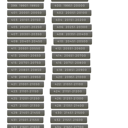
399: 19901-19950
400: 19951-20000
401: 20001-20050
402: 20051-20100
403: 20101-20150
404: 20151-20200
405: 20201-20250
406: 20251-20300
407: 20301-20350
408: 20351-20400
409: 20401-20450
410: 20451-20500
411: 20501-20550
412: 20551-20600
413: 20601-20650
414: 20651-20700
415: 20701-20750
416: 20751-20800
417: 20801-20850
418: 20851-20900
419: 20901-20950
420: 20951-21000
421: 21001-21050
422: 21051-21100
423: 21101-21150
424: 21151-21200
425: 21201-21250
426: 21251-21300
427: 21301-21350
428: 21351-21400
429: 21401-21450
430: 21451-21500
431: 21501-21550
432: 21551-21600
433: 21601-21650
434: 21651-21700