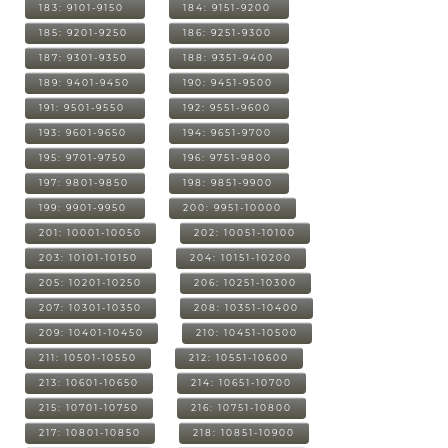
183: 9101-9150
184: 9151-9200
185: 9201-9250
186: 9251-9300
187: 9301-9350
188: 9351-9400
189: 9401-9450
190: 9451-9500
191: 9501-9550
192: 9551-9600
193: 9601-9650
194: 9651-9700
195: 9701-9750
196: 9751-9800
197: 9801-9850
198: 9851-9900
199: 9901-9950
200: 9951-10000
201: 10001-10050
202: 10051-10100
203: 10101-10150
204: 10151-10200
205: 10201-10250
206: 10251-10300
207: 10301-10350
208: 10351-10400
209: 10401-10450
210: 10451-10500
211: 10501-10550
212: 10551-10600
213: 10601-10650
214: 10651-10700
215: 10701-10750
216: 10751-10800
217: 10801-10850
218: 10851-10900