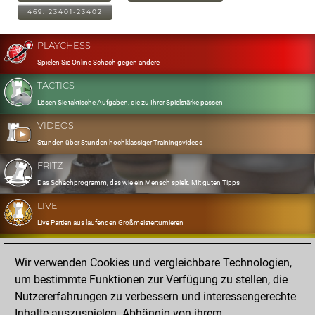
469: 23401-23402
PLAYCHESS
Spielen Sie Online Schach gegen andere
TACTICS
Lösen Sie taktische Aufgaben, die zu Ihrer Spielstärke passen
VIDEOS
Stunden über Stunden hochklassiger Trainingsvideos
FRITZ
Das Schachprogramm, das wie ein Mensch spielt. Mit guten Tipps
LIVE
Live Partien aus laufenden Großmeisterturnieren
OPENINGS
Wir verwenden Cookies und vergleichbare Technologien,
Erfassen und Üben Sie Ihr Eröffnungsrepertoire
um bestimmte Funktionen zur Verfügung zu stellen, die
DATABASE
Nutzererfahrungen zu verbessern und interessengerechte
Acht Millionen starke Partien
Inhalte auszuspielen. Abhängig von ihrem