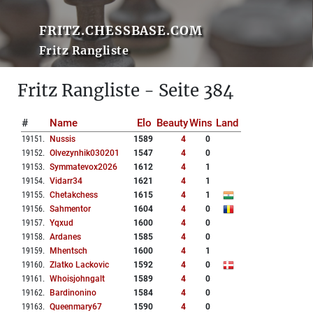
FRITZ.CHESSBASE.COM
Fritz Rangliste
Fritz Rangliste - Seite 384
#
Name
Elo
Beauty
Wins
Land
19151
.
Nussis
1589
4
0
19152
.
Olvezynhik030201
1547
4
0
19153
.
Symmatevox2026
1612
4
1
19154
.
Vidarr34
1621
4
1
19155
.
Chetakchess
1615
4
1
19156
.
Sahmentor
1604
4
0
19157
.
Yqxud
1600
4
0
19158
.
Ardanes
1585
4
0
19159
.
Mhentsch
1600
4
1
19160
.
Zlatko Lackovic
1592
4
0
19161
.
Whoisjohngalt
1589
4
0
19162
.
Bardinonino
1584
4
0
19163
.
Queenmary67
1590
4
0