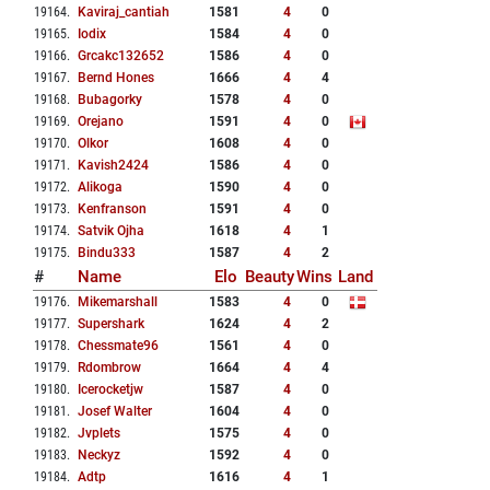
19164
.
Kaviraj_cantiah
1581
4
0
19165
.
Iodix
1584
4
0
19166
.
Grcakc132652
1586
4
0
19167
.
Bernd Hones
1666
4
4
19168
.
Bubagorky
1578
4
0
19169
.
Orejano
1591
4
0
19170
.
Olkor
1608
4
0
19171
.
Kavish2424
1586
4
0
19172
.
Alikoga
1590
4
0
19173
.
Kenfranson
1591
4
0
19174
.
Satvik Ojha
1618
4
1
19175
.
Bindu333
1587
4
2
#
Name
Elo
Beauty
Wins
Land
19176
.
Mikemarshall
1583
4
0
19177
.
Supershark
1624
4
2
19178
.
Chessmate96
1561
4
0
19179
.
Rdombrow
1664
4
4
19180
.
Icerocketjw
1587
4
0
19181
.
Josef Walter
1604
4
0
19182
.
Jvplets
1575
4
0
19183
.
Neckyz
1592
4
0
19184
.
Adtp
1616
4
1