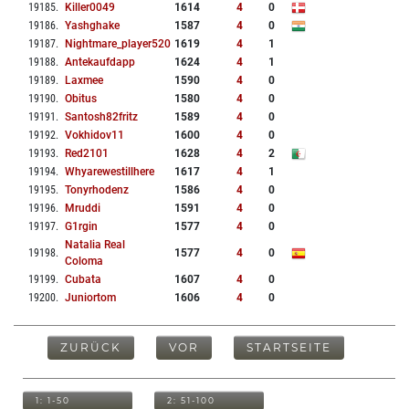
19185
.
Killer0049
1614
4
0
19186
.
Yashghake
1587
4
0
19187
.
Nightmare_player520
1619
4
1
19188
.
Antekaufdapp
1624
4
1
19189
.
Laxmee
1590
4
0
19190
.
Obitus
1580
4
0
19191
.
Santosh82fritz
1589
4
0
19192
.
Vokhidov11
1600
4
0
19193
.
Red2101
1628
4
2
19194
.
Whyarewestillhere
1617
4
1
19195
.
Tonyrhodenz
1586
4
0
19196
.
Mruddi
1591
4
0
19197
.
G1rgin
1577
4
0
Natalia Real
19198
.
1577
4
0
Coloma
19199
.
Cubata
1607
4
0
19200
.
Juniortom
1606
4
0
ZURÜCK
VOR
STARTSEITE
1: 1-50
2: 51-100