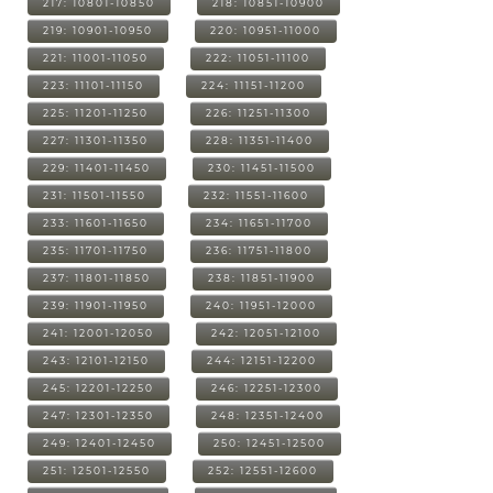
217: 10801-10850
218: 10851-10900
219: 10901-10950
220: 10951-11000
221: 11001-11050
222: 11051-11100
223: 11101-11150
224: 11151-11200
225: 11201-11250
226: 11251-11300
227: 11301-11350
228: 11351-11400
229: 11401-11450
230: 11451-11500
231: 11501-11550
232: 11551-11600
233: 11601-11650
234: 11651-11700
235: 11701-11750
236: 11751-11800
237: 11801-11850
238: 11851-11900
239: 11901-11950
240: 11951-12000
241: 12001-12050
242: 12051-12100
243: 12101-12150
244: 12151-12200
245: 12201-12250
246: 12251-12300
247: 12301-12350
248: 12351-12400
249: 12401-12450
250: 12451-12500
251: 12501-12550
252: 12551-12600