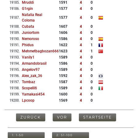
19185
.
Mruddi
1591
4
0
19186
.
G1rgin
1577
4
0
Natalia Real
19187
.
1577
4
0
Coloma
19188
.
Cubata
1607
4
0
19189
.
Juniortom
1606
4
0
19190
.
Nemoroso
1586
4
0
19191
.
Phidus
1622
4
1
19192
.
Mehmetbagbozan666
1623
4
1
19193
.
Vanily1
1589
4
0
19194
.
Armandobrasil
1586
4
0
19195
.
Angelov97
1589
4
0
19196
.
Alex_zak_36
1592
4
0
19197
.
Tombaz
1587
4
0
19198
.
Scopelliti
1589
4
0
19199
.
Yamakasi454
1600
4
0
19200
.
Lpcoop
1569
4
0
ZURÜCK
VOR
STARTSEITE
1: 1-50
2: 51-100