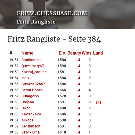
FRITZ.CHESSBASE.COM
Fritz Rangliste
Fritz Rangliste - Seite 384
#
Name
Elo
Beauty
Wins
Land
19151
.
Bardinonino
1584
4
0
19152
.
Queenmary67
1590
4
0
19153
.
Kaviraj_cantiah
1581
4
0
19154
.
Iodix
1584
4
0
19155
.
Grcakc132652
1586
4
0
19156
.
Bernd Hones
1666
4
4
19157
.
Bubagorky
1578
4
0
19158
.
Orejano
1591
4
0
19159
.
Olkor
1608
4
0
19160
.
Kavish2424
1586
4
0
19161
.
Alikoga
1590
4
0
19162
.
Kenfranson
1591
4
0
19163
.
Satvik Ojha
1618
4
1