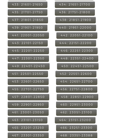
433: 21601-21650
434: 21651-21700
435: 21701-21750
436: 21751-21800
437: 21801-21850
438: 21851-21900
439: 21901-21950
440: 21951-22000
441: 22001-22050
442: 22051-22100
443: 22101-22150
444: 22151-22200
445: 22201-22250
446: 22251-22300
447: 22301-22350
448: 22351-22400
449: 22401-22450
450: 22451-22500
451: 22501-22550
452: 22551-22600
453: 22601-22650
454: 22651-22700
455: 22701-22750
456: 22751-22800
457: 22801-22850
458: 22851-22900
459: 22901-22950
460: 22951-23000
461: 23001-23050
462: 23051-23100
463: 23101-23150
464: 23151-23200
465: 23201-23250
466: 23251-23300
467: 23301-23350
468: 23351-23388