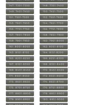
147: 7301-7350
148: 7351-7400
149: 7401-7450
150: 7451-7500
151: 7501-7550
152: 7551-7600
153: 7601-7650
154: 7651-7700
155: 7701-7750
156: 7751-7800
157: 7801-7850
158: 7851-7900
159: 7901-7950
160: 7951-8000
161: 8001-8050
162: 8051-8100
163: 8101-8150
164: 8151-8200
165: 8201-8250
166: 8251-8300
167: 8301-8350
168: 8351-8400
169: 8401-8450
170: 8451-8500
171: 8501-8550
172: 8551-8600
173: 8601-8650
174: 8651-8700
175: 8701-8750
176: 8751-8800
177: 8801-8850
178: 8851-8900
179: 8901-8950
180: 8951-9000