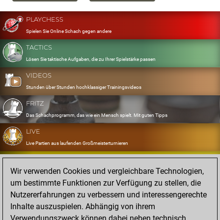
PLAYCHESS
Spielen Sie Online Schach gegen andere
TACTICS
Lösen Sie taktische Aufgaben, die zu Ihrer Spielstärke passen
VIDEOS
Stunden über Stunden hochklassiger Trainingsvideos
FRITZ
Das Schachprogramm, das wie ein Mensch spielt. Mit guten Tipps
LIVE
Live Partien aus laufenden Großmeisterturnieren
OPENINGS
Wir verwenden Cookies und vergleichbare Technologien,
Erfassen und Üben Sie Ihr Eröffnungsrepertoire
um bestimmte Funktionen zur Verfügung zu stellen, die
DATABASE
Nutzererfahrungen zu verbessern und interessengerechte
Acht Millionen starke Partien
Inhalte auszuspielen. Abhängig von ihrem
MYGAMES
Verwendungszweck können dabei neben technisch