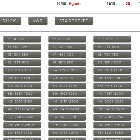
19200
.
Ggarde
1615
20
URÜCK
VOR
STARTSEITE
3: 101-150
4: 151-200
5: 201-250
8: 351-400
9: 401-450
10: 451-500
13: 601-650
14: 651-700
15: 701-750
18: 851-900
19: 901-950
20: 951-1000
23: 1101-1150
24: 1151-1200
25: 1201-1250
28: 1351-1400
29: 1401-1450
30: 1451-1500
33: 1601-1650
34: 1651-1700
35: 1701-1750
38: 1851-1900
39: 1901-1950
40: 1951-2000
43: 2101-2150
44: 2151-2200
45: 2201-2250
48: 2351-2400
49: 2401-2450
50: 2451-2500
53: 2601-2650
54: 2651-2700
55: 2701-2750
58: 2851-2900
59: 2901-2950
60: 2951-3000
63: 3101-3150
64: 3151-3200
65: 3201-3250