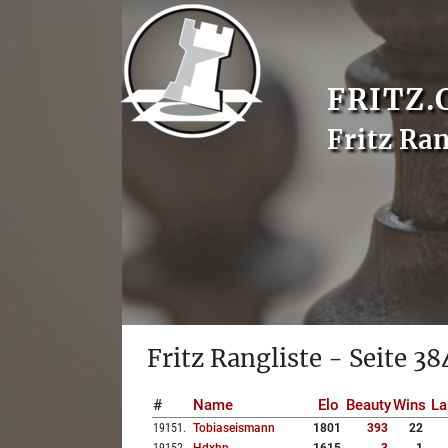
FRITZ.
Fritz Ran
Fritz Rangliste - Seite 38
#
Name
Elo
Beauty
Wins
La
19151
.
Tobiaseismann
1801
393
22