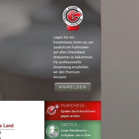
Legen Sie ein
kostenloses Konto an, um
zusätzliche Funktionen
auf allen ChessBase
Webseiten zu bekommen.
Für professionelle
Anwendung empfehlen
wir den Premium
Account.
ANMELDEN
PLAYCHESS
Spielen Sie Online Schach
gegen andere
TACTICS
s
Land
Lösen Sie taktische
0
Aufgaben, die zu Ihrer