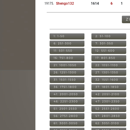
19175
.
Shengo132
1614
6
1
Z
1: 1-50
2: 51-100
6: 251-300
7: 301-350
11: 501-550
12: 551-600
16: 751-800
17: 801-850
21: 1001-1050
22: 1051-1100
26: 1251-1300
27: 1301-1350
31: 1501-1550
32: 1551-1600
36: 1751-1800
37: 1801-1850
41: 2001-2050
42: 2051-2100
46: 2251-2300
47: 2301-2350
51: 2501-2550
52: 2551-2600
56: 2751-2800
57: 2801-2850
61: 3001-3050
62: 3051-3100