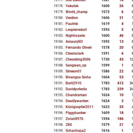
19177
.
Rob Baetsen
1587
18
19178
.
Yakutsk
1600
26
19179
.
World_champ
1573
6
19180
.
Verdinn
1606
31
19181
.
Paulmb
1619
4
19182
.
Lespierredort
1593
5
19183
.
Nightcrawle
1600
46
19184
.
Amaurylll3
1592
13
19185
.
Fernando Oliveir
1578
20
19186
.
Clewisclark
1591
6
19187
.
Chessking3006
1730
43
1
19188
.
Sangwan_op
1599
1
19189
.
Simeon01
1586
22
19190
.
Bivangsu Sinha
1604
53
19191
.
Burli2910
1783
412
3
19192
.
Davidpotesta
1783
239
2
19193
.
Chandraman
1624
10
19194
.
Deadlywarden
1624
3
19195
.
Königsopfer2011
1623
35
19196
.
Piggybanker
1609
18
19197
.
Zoran8976
1594
186
19198
.
Z80
1579
21
19199
.
Schachopa2
1616
1