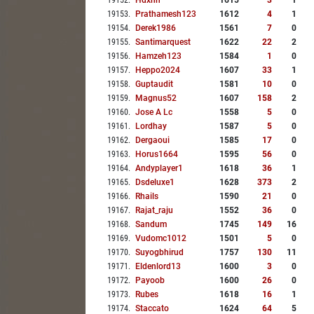
19152
.
Hdxhn
1615
3
1
19153
.
Prathamesh123
1612
4
1
19154
.
Derek1986
1561
7
0
19155
.
Santimarquest
1622
22
2
19156
.
Hamzeh123
1584
1
0
19157
.
Heppo2024
1607
33
1
19158
.
Guptaudit
1581
10
0
19159
.
Magnus52
1607
158
2
19160
.
Jose A Lc
1558
5
0
19161
.
Lordhay
1587
5
0
19162
.
Dergaoui
1585
17
0
19163
.
Horus1664
1595
56
0
19164
.
Andyplayer1
1618
36
1
19165
.
Dsdeluxe1
1628
373
2
19166
.
Rhails
1590
21
0
19167
.
Rajat_raju
1552
36
0
19168
.
Sandum
1745
149
16
19169
.
Vudomc1012
1501
5
0
19170
.
Suyogbhirud
1757
130
11
19171
.
Eldenlord13
1600
3
0
19172
.
Payoob
1600
26
0
19173
.
Rubes
1618
16
1
19174
.
Staccato
1624
64
5