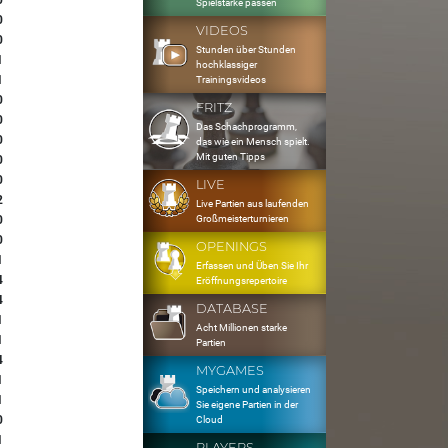
0
Spielstärke passen
0
VIDEOS
0
Stunden über Stunden
1
hochklassiger
1
Trainingsvideos
0
FRITZ
0
Das Schachprogramm,
0
das wie ein Mensch spielt.
Mit guten Tipps
0
0
LIVE
2
Live Partien aus laufenden
Großmeisterturnieren
0
0
OPENINGS
1
Erfassen und Üben Sie Ihr
4
Eröffnungsrepertoire
4
DATABASE
1
Acht Millionen starke
1
Partien
4
MYGAMES
1
Speichern und analysieren
1
Sie eigene Partien in der
0
Cloud
1
PLAYERS