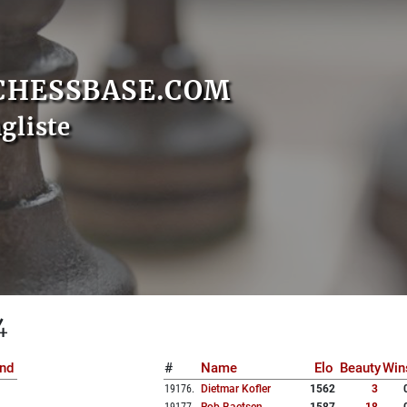
CHESSBASE.COM
gliste
4
nd
#
Name
Elo
Beauty
Win
19176
.
Dietmar Kofler
1562
3