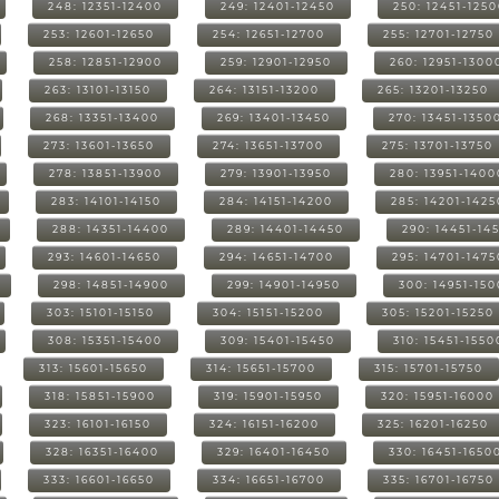
248: 12351-12400
249: 12401-12450
250: 12451-125
253: 12601-12650
254: 12651-12700
255: 12701-12750
258: 12851-12900
259: 12901-12950
260: 12951-1300
263: 13101-13150
264: 13151-13200
265: 13201-13250
268: 13351-13400
269: 13401-13450
270: 13451-1350
273: 13601-13650
274: 13651-13700
275: 13701-13750
278: 13851-13900
279: 13901-13950
280: 13951-1400
283: 14101-14150
284: 14151-14200
285: 14201-1425
288: 14351-14400
289: 14401-14450
290: 14451-14
293: 14601-14650
294: 14651-14700
295: 14701-1475
298: 14851-14900
299: 14901-14950
300: 14951-15
303: 15101-15150
304: 15151-15200
305: 15201-15250
308: 15351-15400
309: 15401-15450
310: 15451-1550
313: 15601-15650
314: 15651-15700
315: 15701-15750
318: 15851-15900
319: 15901-15950
320: 15951-16000
323: 16101-16150
324: 16151-16200
325: 16201-16250
328: 16351-16400
329: 16401-16450
330: 16451-1650
333: 16601-16650
334: 16651-16700
335: 16701-16750