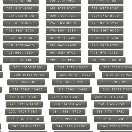
158: 7851-7900
159: 7901-7950
160: 7951-8000
163: 8101-8150
164: 8151-8200
165: 8201-8250
168: 8351-8400
169: 8401-8450
170: 8451-8500
173: 8601-8650
174: 8651-8700
175: 8701-8750
178: 8851-8900
179: 8901-8950
180: 8951-9000
183: 9101-9150
184: 9151-9200
185: 9201-9250
188: 9351-9400
189: 9401-9450
190: 9451-9500
193: 9601-9650
194: 9651-9700
195: 9701-9750
198: 9851-9900
199: 9901-9950
200: 9951-10000
203: 10101-10150
204: 10151-10200
205: 10201-1025
208: 10351-10400
209: 10401-10450
210: 10451-10
213: 10601-10650
214: 10651-10700
215: 10701-10750
218: 10851-10900
219: 10901-10950
220: 10951-1100
223: 11101-11150
224: 11151-11200
225: 11201-11250
228: 11351-11400
229: 11401-11450
230: 11451-11500
233: 11601-11650
234: 11651-11700
235: 11701-11750
238: 11851-11900
239: 11901-11950
240: 11951-12000
243: 12101-12150
244: 12151-12200
245: 12201-12250