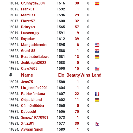
19314
.
Grunhyde2004
1616
30
0
19315
.
Frank51
1592
1
0
19316
.
Marcus U
1596
29
0
19317
.
Elazer57
1600
32
0
19318
.
Dekeyzer
1565
57
0
19319
.
Lucasm_uy
1591
9
0
19320
.
Rsyadav
1612
39
0
19321
.
Mangeshbendre
1595
8
0
19322
.
Grunf-88
1588
1
0
19323
.
Beratnabeltalowd
1581
13
0
19324
.
Jediknight2022
1588
5
0
19325
.
Claw7605
1590
15
0
#
Name
Elo
Beauty
Wins
Land
19326
.
Jens75
1588
1
0
19327
.
Liu_jennifer2001
1604
1
0
19328
.
Patrickfontana
1607
22
0
19329
.
Oldpatzhand
1602
11
0
19330
.
C4nn0nf0dder
1565
5
0
19331
.
Dabescht
1606
70
0
19332
.
Snipez19770901
1573
1
0
19333
.
Xitizz01
1577
30
0
19334
.
Avyaan Singh
1589
1
0