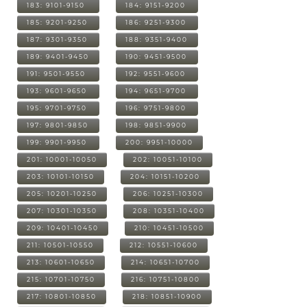
183: 9101-9150
184: 9151-9200
185: 9201-9250
186: 9251-9300
187: 9301-9350
188: 9351-9400
189: 9401-9450
190: 9451-9500
191: 9501-9550
192: 9551-9600
193: 9601-9650
194: 9651-9700
195: 9701-9750
196: 9751-9800
197: 9801-9850
198: 9851-9900
199: 9901-9950
200: 9951-10000
201: 10001-10050
202: 10051-10100
203: 10101-10150
204: 10151-10200
205: 10201-10250
206: 10251-10300
207: 10301-10350
208: 10351-10400
209: 10401-10450
210: 10451-10500
211: 10501-10550
212: 10551-10600
213: 10601-10650
214: 10651-10700
215: 10701-10750
216: 10751-10800
217: 10801-10850
218: 10851-10900