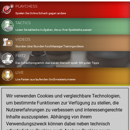
PLAYCHESS
Spielen Sie Online Schach gegen andere
TACTICS
Lösen Sie taktische Aufgaben, die zu Ihrer Spielstärke passen
VIDEOS
Stunden über Stunden hochklassiger Trainingsvideos
FRITZ
Das Schachprogramm, das wie ein Mensch spielt. Mit guten Tipps
LIVE
Live Partien aus laufenden Großmeisterturnieren
OPENINGS
Wir verwenden Cookies und vergleichbare Technologien,
Erfassen und Üben Sie Ihr Eröffnungsrepertoire
um bestimmte Funktionen zur Verfügung zu stellen, die
DATABASE
Nutzererfahrungen zu verbessern und interessengerechte
Acht Millionen starke Partien
Inhalte auszuspielen. Abhängig von ihrem
MYGAMES
Verwendungszweck können dabei neben technisch
Speichern und analysieren Sie eigene Partien in der Cloud