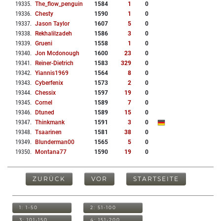
19335
.
The_flow_penguin
1584
1
0
19336
.
Chesty
1590
1
0
19337
.
Jason Taylor
1607
5
0
19338
.
Rekhalilzadeh
1586
3
0
19339
.
Grueni
1558
1
0
19340
.
Jon Mcdonough
1600
23
0
19341
.
Reiner-Dietrich
1583
329
0
19342
.
Yiannis1969
1564
8
0
19343
.
Cyberfenix
1573
2
0
19344
.
Chessix
1597
19
0
19345
.
Cornel
1589
7
0
19346
.
Dtuned
1589
15
0
19347
.
Thinkmank
1591
3
0
19348
.
Tsaarinen
1581
38
0
19349
.
Blunderman00
1565
5
0
19350
.
Montana77
1590
19
0
ZURÜCK
VOR
STARTSEITE
1: 1-50
2: 51-100
3: 101-150
4: 151-200