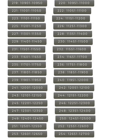
219: 10901-10950
220: 10951-11000
221: 11001-11050
222: 11051-11100
223: 11101-11150
224: 11151-11200
225: 11201-11250
226: 11251-11300
227: 11301-11350
228: 11351-11400
229: 11401-11450
230: 11451-11500
231: 11501-11550
232: 11551-11600
233: 11601-11650
234: 11651-11700
235: 11701-11750
236: 11751-11800
237: 11801-11850
238: 11851-11900
239: 11901-11950
240: 11951-12000
241: 12001-12050
242: 12051-12100
243: 12101-12150
244: 12151-12200
245: 12201-12250
246: 12251-12300
247: 12301-12350
248: 12351-12400
249: 12401-12450
250: 12451-12500
251: 12501-12550
252: 12551-12600
253: 12601-12650
254: 12651-12700