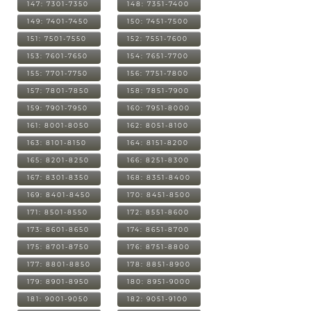
147: 7301-7350
148: 7351-7400
149: 7401-7450
150: 7451-7500
151: 7501-7550
152: 7551-7600
153: 7601-7650
154: 7651-7700
155: 7701-7750
156: 7751-7800
157: 7801-7850
158: 7851-7900
159: 7901-7950
160: 7951-8000
161: 8001-8050
162: 8051-8100
163: 8101-8150
164: 8151-8200
165: 8201-8250
166: 8251-8300
167: 8301-8350
168: 8351-8400
169: 8401-8450
170: 8451-8500
171: 8501-8550
172: 8551-8600
173: 8601-8650
174: 8651-8700
175: 8701-8750
176: 8751-8800
177: 8801-8850
178: 8851-8900
179: 8901-8950
180: 8951-9000
181: 9001-9050
182: 9051-9100