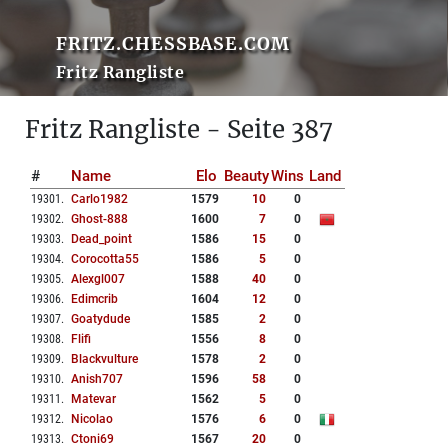
FRITZ.CHESSBASE.COM
Fritz Rangliste
Fritz Rangliste - Seite 387
#
Name
Elo
Beauty
Wins
Land
19301
.
Carlo1982
1579
10
0
19302
.
Ghost-888
1600
7
0
19303
.
Dead_point
1586
15
0
19304
.
Corocotta55
1586
5
0
19305
.
Alexgl007
1588
40
0
19306
.
Edimcrib
1604
12
0
19307
.
Goatydude
1585
2
0
19308
.
Flifi
1556
8
0
19309
.
Blackvulture
1578
2
0
19310
.
Anish707
1596
58
0
19311
.
Matevar
1562
5
0
19312
.
Nicolao
1576
6
0
19313
.
Ctoni69
1567
20
0