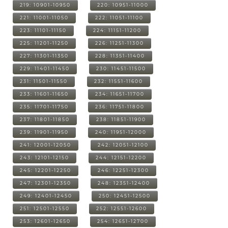
219: 10901-10950
220: 10951-11000
221: 11001-11050
222: 11051-11100
223: 11101-11150
224: 11151-11200
225: 11201-11250
226: 11251-11300
227: 11301-11350
228: 11351-11400
229: 11401-11450
230: 11451-11500
231: 11501-11550
232: 11551-11600
233: 11601-11650
234: 11651-11700
235: 11701-11750
236: 11751-11800
237: 11801-11850
238: 11851-11900
239: 11901-11950
240: 11951-12000
241: 12001-12050
242: 12051-12100
243: 12101-12150
244: 12151-12200
245: 12201-12250
246: 12251-12300
247: 12301-12350
248: 12351-12400
249: 12401-12450
250: 12451-12500
251: 12501-12550
252: 12551-12600
253: 12601-12650
254: 12651-12700