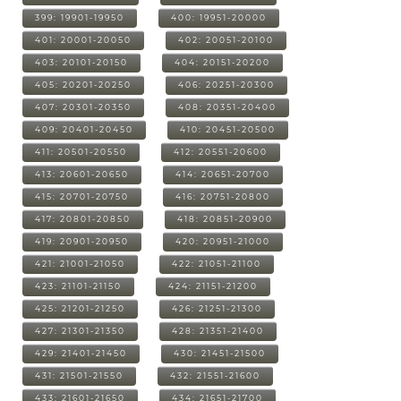
399: 19901-19950
400: 19951-20000
401: 20001-20050
402: 20051-20100
403: 20101-20150
404: 20151-20200
405: 20201-20250
406: 20251-20300
407: 20301-20350
408: 20351-20400
409: 20401-20450
410: 20451-20500
411: 20501-20550
412: 20551-20600
413: 20601-20650
414: 20651-20700
415: 20701-20750
416: 20751-20800
417: 20801-20850
418: 20851-20900
419: 20901-20950
420: 20951-21000
421: 21001-21050
422: 21051-21100
423: 21101-21150
424: 21151-21200
425: 21201-21250
426: 21251-21300
427: 21301-21350
428: 21351-21400
429: 21401-21450
430: 21451-21500
431: 21501-21550
432: 21551-21600
433: 21601-21650
434: 21651-21700