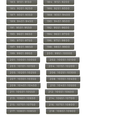
183: 9101-9150
184: 9151-9200
185: 9201-9250
186: 9251-9300
187: 9301-9350
188: 9351-9400
189: 9401-9450
190: 9451-9500
191: 9501-9550
192: 9551-9600
193: 9601-9650
194: 9651-9700
195: 9701-9750
196: 9751-9800
197: 9801-9850
198: 9851-9900
199: 9901-9950
200: 9951-10000
201: 10001-10050
202: 10051-10100
203: 10101-10150
204: 10151-10200
205: 10201-10250
206: 10251-10300
207: 10301-10350
208: 10351-10400
209: 10401-10450
210: 10451-10500
211: 10501-10550
212: 10551-10600
213: 10601-10650
214: 10651-10700
215: 10701-10750
216: 10751-10800
217: 10801-10850
218: 10851-10900