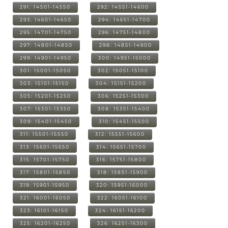
291: 14501-14550
292: 14551-14600
293: 14601-14650
294: 14651-14700
295: 14701-14750
296: 14751-14800
297: 14801-14850
298: 14851-14900
299: 14901-14950
300: 14951-15000
301: 15001-15050
302: 15051-15100
303: 15101-15150
304: 15151-15200
305: 15201-15250
306: 15251-15300
307: 15301-15350
308: 15351-15400
309: 15401-15450
310: 15451-15500
311: 15501-15550
312: 15551-15600
313: 15601-15650
314: 15651-15700
315: 15701-15750
316: 15751-15800
317: 15801-15850
318: 15851-15900
319: 15901-15950
320: 15951-16000
321: 16001-16050
322: 16051-16100
323: 16101-16150
324: 16151-16200
325: 16201-16250
326: 16251-16300