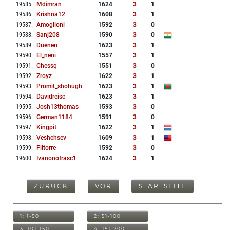
19585
.
Mdimran
1624
3
1
19586
.
Krishna12
1608
3
1
19587
.
Amoglioni
1592
3
0
19588
.
Sanj208
1590
3
0
19589
.
Duenen
1623
3
1
19590
.
El_neni
1557
3
1
19591
.
Chessq
1551
3
0
19592
.
Zroyz
1622
3
1
19593
.
Promit_shohugh
1623
3
1
19594
.
Davidreisc
1623
3
1
19595
.
Josh13thomas
1593
3
0
19596
.
German1184
1591
3
0
19597
.
Kingpit
1622
3
1
19598
.
Veshchsev
1609
3
1
19599
.
Filtorre
1592
3
0
19600
.
Ivanonofrasc1
1624
3
1
ZURÜCK
VOR
STARTSEITE
1: 1-50
2: 51-100
3: 101-150
4: 151-200