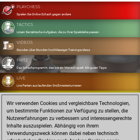
PLAYCHESS
Spielen Sie Online Schach gegen andere
TACTICS
Lösen Sie taktische Aufgaben, die zu Ihrer Spielstärke passen
VIDEOS
Stunden über Stunden hochklassiger Trainingsvideos
FRITZ
Das Schachprogramm, das wie ein Mensch spielt. Mit guten Tipps
LIVE
Live Partien aus laufenden Großmeisterturnieren
OPENINGS
Wir verwenden Cookies und vergleichbare Technologien,
Erfassen und Üben Sie Ihr Eröffnungsrepertoire
um bestimmte Funktionen zur Verfügung zu stellen, die
DATABASE
Nutzererfahrungen zu verbessern und interessengerechte
Acht Millionen starke Partien
Inhalte auszuspielen. Abhängig von ihrem
MYGAMES
Verwendungszweck können dabei neben technisch
Speichern und analysieren Sie eigene Partien in der Cloud