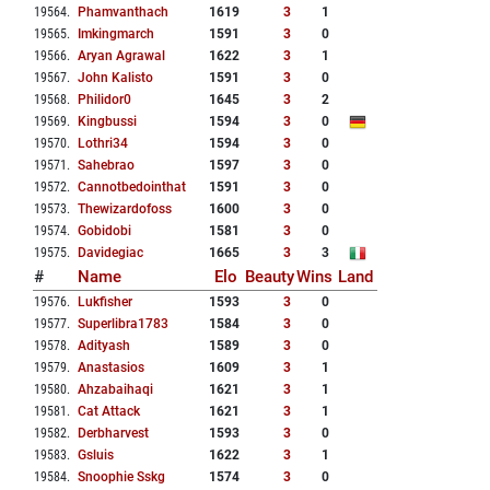
19564
.
Phamvanthach
1619
3
1
19565
.
Imkingmarch
1591
3
0
19566
.
Aryan Agrawal
1622
3
1
19567
.
John Kalisto
1591
3
0
19568
.
Philidor0
1645
3
2
19569
.
Kingbussi
1594
3
0
19570
.
Lothri34
1594
3
0
19571
.
Sahebrao
1597
3
0
19572
.
Cannotbedointhat
1591
3
0
19573
.
Thewizardofoss
1600
3
0
19574
.
Gobidobi
1581
3
0
19575
.
Davidegiac
1665
3
3
#
Name
Elo
Beauty
Wins
Land
19576
.
Lukfisher
1593
3
0
19577
.
Superlibra1783
1584
3
0
19578
.
Adityash
1589
3
0
19579
.
Anastasios
1609
3
1
19580
.
Ahzabaihaqi
1621
3
1
19581
.
Cat Attack
1621
3
1
19582
.
Derbharvest
1593
3
0
19583
.
Gsluis
1622
3
1
19584
.
Snoophie Sskg
1574
3
0