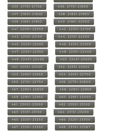
435: 21701-21750
436: 21751-21800
437: 21801-21850
438: 21851-21900
439: 21901-21950
440: 21951-22000
441: 22001-22050
442: 22051-22100
443: 22101-22150
444: 22151-22200
445: 22201-22250
446: 22251-22300
447: 22301-22350
448: 22351-22400
449: 22401-22450
450: 22451-22500
451: 22501-22550
452: 22551-22600
453: 22601-22650
454: 22651-22700
455: 22701-22750
456: 22751-22800
457: 22801-22850
458: 22851-22900
459: 22901-22950
460: 22951-23000
461: 23001-23050
462: 23051-23100
463: 23101-23150
464: 23151-23200
465: 23201-23250
466: 23251-23300
467: 23301-23350
468: 23351-23387