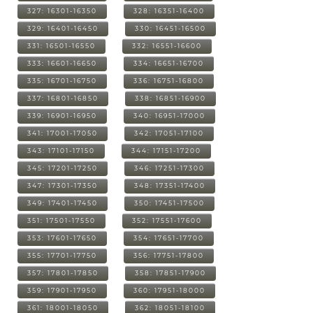
327: 16301-16350
328: 16351-16400
329: 16401-16450
330: 16451-16500
331: 16501-16550
332: 16551-16600
333: 16601-16650
334: 16651-16700
335: 16701-16750
336: 16751-16800
337: 16801-16850
338: 16851-16900
339: 16901-16950
340: 16951-17000
341: 17001-17050
342: 17051-17100
343: 17101-17150
344: 17151-17200
345: 17201-17250
346: 17251-17300
347: 17301-17350
348: 17351-17400
349: 17401-17450
350: 17451-17500
351: 17501-17550
352: 17551-17600
353: 17601-17650
354: 17651-17700
355: 17701-17750
356: 17751-17800
357: 17801-17850
358: 17851-17900
359: 17901-17950
360: 17951-18000
361: 18001-18050
362: 18051-18100