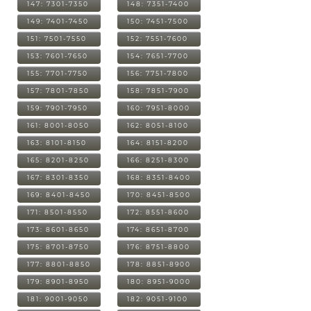
147: 7301-7350
148: 7351-7400
149: 7401-7450
150: 7451-7500
151: 7501-7550
152: 7551-7600
153: 7601-7650
154: 7651-7700
155: 7701-7750
156: 7751-7800
157: 7801-7850
158: 7851-7900
159: 7901-7950
160: 7951-8000
161: 8001-8050
162: 8051-8100
163: 8101-8150
164: 8151-8200
165: 8201-8250
166: 8251-8300
167: 8301-8350
168: 8351-8400
169: 8401-8450
170: 8451-8500
171: 8501-8550
172: 8551-8600
173: 8601-8650
174: 8651-8700
175: 8701-8750
176: 8751-8800
177: 8801-8850
178: 8851-8900
179: 8901-8950
180: 8951-9000
181: 9001-9050
182: 9051-9100