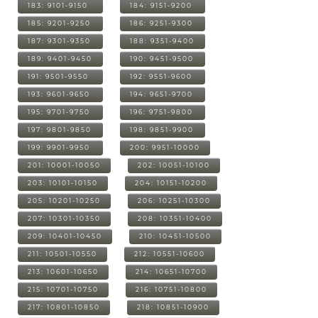
183: 9101-9150
184: 9151-9200
185: 9201-9250
186: 9251-9300
187: 9301-9350
188: 9351-9400
189: 9401-9450
190: 9451-9500
191: 9501-9550
192: 9551-9600
193: 9601-9650
194: 9651-9700
195: 9701-9750
196: 9751-9800
197: 9801-9850
198: 9851-9900
199: 9901-9950
200: 9951-10000
201: 10001-10050
202: 10051-10100
203: 10101-10150
204: 10151-10200
205: 10201-10250
206: 10251-10300
207: 10301-10350
208: 10351-10400
209: 10401-10450
210: 10451-10500
211: 10501-10550
212: 10551-10600
213: 10601-10650
214: 10651-10700
215: 10701-10750
216: 10751-10800
217: 10801-10850
218: 10851-10900