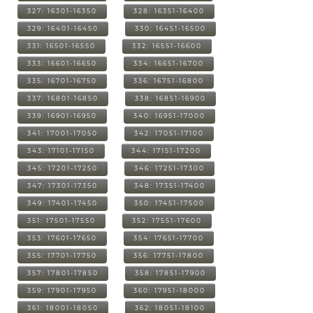
327: 16301-16350
328: 16351-16400
329: 16401-16450
330: 16451-16500
331: 16501-16550
332: 16551-16600
333: 16601-16650
334: 16651-16700
335: 16701-16750
336: 16751-16800
337: 16801-16850
338: 16851-16900
339: 16901-16950
340: 16951-17000
341: 17001-17050
342: 17051-17100
343: 17101-17150
344: 17151-17200
345: 17201-17250
346: 17251-17300
347: 17301-17350
348: 17351-17400
349: 17401-17450
350: 17451-17500
351: 17501-17550
352: 17551-17600
353: 17601-17650
354: 17651-17700
355: 17701-17750
356: 17751-17800
357: 17801-17850
358: 17851-17900
359: 17901-17950
360: 17951-18000
361: 18001-18050
362: 18051-18100