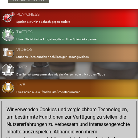
PLAYCHESS
Spielen Sie Online Schach gegen andere
TACTICS
Lösen Sie taktische Aufgaben, die zu Ihrer Spielstärke passen
VIDEOS
Stunden über Stunden hochklassiger Trainingsvideos
FRITZ
Das Schachprogramm, das wie ein Mensch spielt. Mit guten Tipps
LIVE
Live Partien aus laufenden Großmeisterturnieren
OPENINGS
Wir verwenden Cookies und vergleichbare Technologien,
Erfassen und Üben Sie Ihr Eröffnungsrepertoire
um bestimmte Funktionen zur Verfügung zu stellen, die
DATABASE
Nutzererfahrungen zu verbessern und interessengerechte
Acht Millionen starke Partien
Inhalte auszuspielen. Abhängig von ihrem
MYGAMES