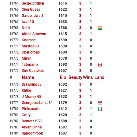
19764
.
Serge_brittner
1616
3
1
19765
.
Oleg Guess
1622
3
1
19766
.
Gardendwarf
1615
3
1
19767
.
Iwan10
1633
3
1
19768
.
Nstlk
1588
3
0
19769
.
Alfred Strawno
1615
3
1
19770
.
Knorpsel
1590
3
0
19771
.
Mastoo00
1590
3
0
19772
.
Oberlorbas
1600
3
0
19773
.
Mir3n
1578
3
0
19774
.
Tatopanix
1593
3
0
19775
.
Dirk Castelein
1607
3
0
#
Name
Elo
Beauty
Wins
Land
19776
.
Drawking53
1592
3
0
19777
.
Klitke
1627
3
1
19778
.
J Money 45
1623
3
1
19779
.
Georgecostanza81
1579
3
0
19780
.
Piriloscafo
1612
3
1
19781
.
Gotty
1620
3
1
19782
.
Denunz1971
1588
3
0
19783
.
Aryan Sinha
1587
3
0
19784
.
Randomrook
1607
3
0