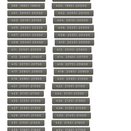
399: 19901-19950
400: 19951-20000
401: 20001-20050
402: 20051-20100
403: 20101-20150
404: 20151-20200
405: 20201-20250
406: 20251-20300
407: 20301-20350
408: 20351-20400
409: 20401-20450
410: 20451-20500
411: 20501-20550
412: 20551-20600
413: 20601-20650
414: 20651-20700
415: 20701-20750
416: 20751-20800
417: 20801-20850
418: 20851-20900
419: 20901-20950
420: 20951-21000
421: 21001-21050
422: 21051-21100
423: 21101-21150
424: 21151-21200
425: 21201-21250
426: 21251-21300
427: 21301-21350
428: 21351-21400
429: 21401-21450
430: 21451-21500
431: 21501-21550
432: 21551-21600
433: 21601-21650
434: 21651-21700