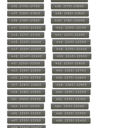
435: 21701-21750
436: 21751-21800
437: 21801-21850
438: 21851-21900
439: 21901-21950
440: 21951-22000
441: 22001-22050
442: 22051-22100
443: 22101-22150
444: 22151-22200
445: 22201-22250
446: 22251-22300
447: 22301-22350
448: 22351-22400
449: 22401-22450
450: 22451-22500
451: 22501-22550
452: 22551-22600
453: 22601-22650
454: 22651-22700
455: 22701-22750
456: 22751-22800
457: 22801-22850
458: 22851-22900
459: 22901-22950
460: 22951-23000
461: 23001-23050
462: 23051-23100
463: 23101-23150
464: 23151-23200
465: 23201-23250
466: 23251-23300
467: 23301-23350
468: 23351-23400
469: 23401-23402