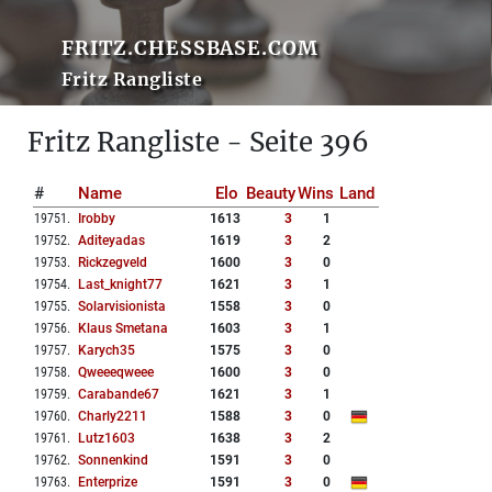
FRITZ.CHESSBASE.COM
Fritz Rangliste
Fritz Rangliste - Seite 396
#
Name
Elo
Beauty
Wins
Land
19751
.
Irobby
1613
3
1
19752
.
Aditeyadas
1619
3
2
19753
.
Rickzegveld
1600
3
0
19754
.
Last_knight77
1621
3
1
19755
.
Solarvisionista
1558
3
0
19756
.
Klaus Smetana
1603
3
1
19757
.
Karych35
1575
3
0
19758
.
Qweeeqweee
1600
3
0
19759
.
Carabande67
1621
3
1
19760
.
Charly2211
1588
3
0
19761
.
Lutz1603
1638
3
2
19762
.
Sonnenkind
1591
3
0
19763
.
Enterprize
1591
3
0