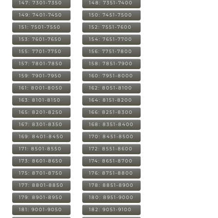
147: 7301-7350
148: 7351-7400
149: 7401-7450
150: 7451-7500
151: 7501-7550
152: 7551-7600
153: 7601-7650
154: 7651-7700
155: 7701-7750
156: 7751-7800
157: 7801-7850
158: 7851-7900
159: 7901-7950
160: 7951-8000
161: 8001-8050
162: 8051-8100
163: 8101-8150
164: 8151-8200
165: 8201-8250
166: 8251-8300
167: 8301-8350
168: 8351-8400
169: 8401-8450
170: 8451-8500
171: 8501-8550
172: 8551-8600
173: 8601-8650
174: 8651-8700
175: 8701-8750
176: 8751-8800
177: 8801-8850
178: 8851-8900
179: 8901-8950
180: 8951-9000
181: 9001-9050
182: 9051-9100