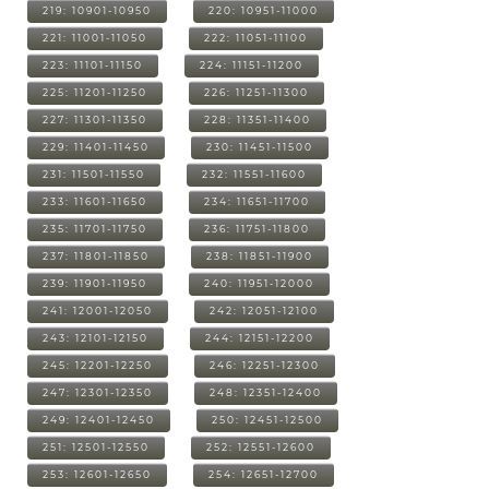
219: 10901-10950
220: 10951-11000
221: 11001-11050
222: 11051-11100
223: 11101-11150
224: 11151-11200
225: 11201-11250
226: 11251-11300
227: 11301-11350
228: 11351-11400
229: 11401-11450
230: 11451-11500
231: 11501-11550
232: 11551-11600
233: 11601-11650
234: 11651-11700
235: 11701-11750
236: 11751-11800
237: 11801-11850
238: 11851-11900
239: 11901-11950
240: 11951-12000
241: 12001-12050
242: 12051-12100
243: 12101-12150
244: 12151-12200
245: 12201-12250
246: 12251-12300
247: 12301-12350
248: 12351-12400
249: 12401-12450
250: 12451-12500
251: 12501-12550
252: 12551-12600
253: 12601-12650
254: 12651-12700