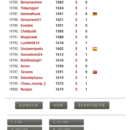
19785
.
Ronymachine
1582
3
0
19786
.
Tokjanggut
1624
3
1
19787
.
Semmelhack
1591
3
0
19788
.
Azraazwar01
1621
3
1
19789
.
Everden
1591
3
0
19790
.
Chiefpollii
1585
3
0
19791
.
Magicreed
1588
3
0
19792
.
Lucifer0816
1618
3
1
19793
.
Unopeorquetu
1602
3
1
19794
.
Gonzalosm24
1613
3
1
19795
.
Bobthedog01
1610
3
0
19796
.
Arcon
1590
3
0
19797
.
Tavares
1591
3
0
19798
.
Itsbaileytoyou
1619
3
1
19799
.
Chess_champ_2
1572
3
1
19800
.
Rusijan
1619
3
1
ZURÜCK
VOR
STARTSEITE
1: 1-50
2: 51-100
3: 101-150
4: 151-200