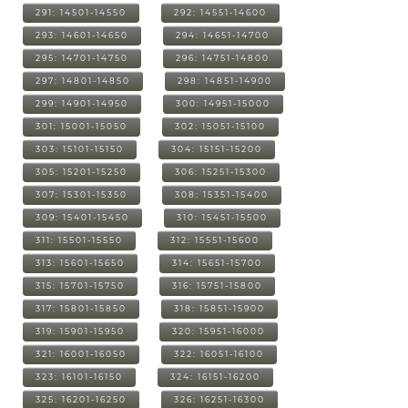
291: 14501-14550
292: 14551-14600
293: 14601-14650
294: 14651-14700
295: 14701-14750
296: 14751-14800
297: 14801-14850
298: 14851-14900
299: 14901-14950
300: 14951-15000
301: 15001-15050
302: 15051-15100
303: 15101-15150
304: 15151-15200
305: 15201-15250
306: 15251-15300
307: 15301-15350
308: 15351-15400
309: 15401-15450
310: 15451-15500
311: 15501-15550
312: 15551-15600
313: 15601-15650
314: 15651-15700
315: 15701-15750
316: 15751-15800
317: 15801-15850
318: 15851-15900
319: 15901-15950
320: 15951-16000
321: 16001-16050
322: 16051-16100
323: 16101-16150
324: 16151-16200
325: 16201-16250
326: 16251-16300