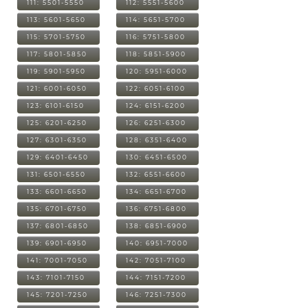
111: 5501-5550
112: 5551-5600
113: 5601-5650
114: 5651-5700
115: 5701-5750
116: 5751-5800
117: 5801-5850
118: 5851-5900
119: 5901-5950
120: 5951-6000
121: 6001-6050
122: 6051-6100
123: 6101-6150
124: 6151-6200
125: 6201-6250
126: 6251-6300
127: 6301-6350
128: 6351-6400
129: 6401-6450
130: 6451-6500
131: 6501-6550
132: 6551-6600
133: 6601-6650
134: 6651-6700
135: 6701-6750
136: 6751-6800
137: 6801-6850
138: 6851-6900
139: 6901-6950
140: 6951-7000
141: 7001-7050
142: 7051-7100
143: 7101-7150
144: 7151-7200
145: 7201-7250
146: 7251-7300