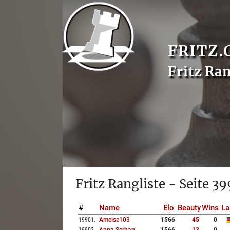
FRITZ.
Fritz Ran
Fritz Rangliste - Seite 39
#
Name
Elo
Beauty
Wins
La
19901
.
Ameise103
1566
45
0