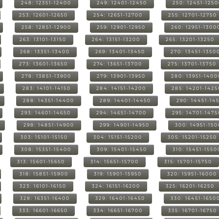
248: 12351-12400
249: 12401-12450
250: 12451-125
253: 12601-12650
254: 12651-12700
255: 12701-12750
258: 12851-12900
259: 12901-12950
260: 12951-1300
263: 13101-13150
264: 13151-13200
265: 13201-13250
268: 13351-13400
269: 13401-13450
270: 13451-1350
273: 13601-13650
274: 13651-13700
275: 13701-13750
278: 13851-13900
279: 13901-13950
280: 13951-1400
283: 14101-14150
284: 14151-14200
285: 14201-1425
288: 14351-14400
289: 14401-14450
290: 14451-14
293: 14601-14650
294: 14651-14700
295: 14701-1475
298: 14851-14900
299: 14901-14950
300: 14951-15
303: 15101-15150
304: 15151-15200
305: 15201-15250
308: 15351-15400
309: 15401-15450
310: 15451-1550
313: 15601-15650
314: 15651-15700
315: 15701-15750
318: 15851-15900
319: 15901-15950
320: 15951-16000
323: 16101-16150
324: 16151-16200
325: 16201-16250
328: 16351-16400
329: 16401-16450
330: 16451-1650
333: 16601-16650
334: 16651-16700
335: 16701-16750