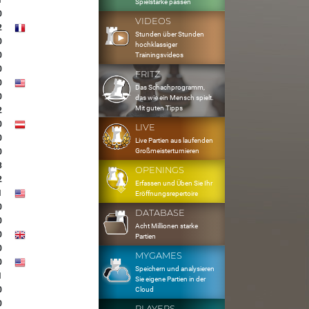
1
Spielstärke passen
0
VIDEOS
2
Stunden über Stunden
0
hochklassiger
0
Trainingsvideos
0
FRITZ
0
Das Schachprogramm,
0
das wie ein Mensch spielt.
Mit guten Tipps
2
0
LIVE
0
Live Partien aus laufenden
Großmeisterturnieren
0
3
OPENINGS
2
Erfassen und Üben Sie Ihr
1
Eröffnungsrepertoire
0
DATABASE
0
Acht Millionen starke
0
Partien
0
MYGAMES
0
Speichern und analysieren
1
Sie eigene Partien in der
0
Cloud
0
PLAYERS