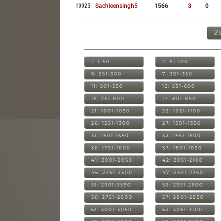
19925
.
Sachleensingh5
1566
3
0
Z
1: 1-50
2: 51-100
6: 251-300
7: 301-350
11: 501-550
12: 551-600
16: 751-800
17: 801-850
21: 1001-1050
22: 1051-1100
26: 1251-1300
27: 1301-1350
31: 1501-1550
32: 1551-1600
36: 1751-1800
37: 1801-1850
41: 2001-2050
42: 2051-2100
46: 2251-2300
47: 2301-2350
51: 2501-2550
52: 2551-2600
56: 2751-2800
57: 2801-2850
61: 3001-3050
62: 3051-3100