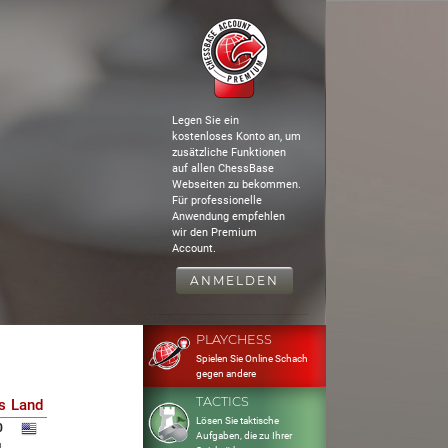
Legen Sie ein
kostenloses Konto an, um
zusätzliche Funktionen
auf allen ChessBase
Webseiten zu bekommen.
Für professionelle
Anwendung empfehlen
wir den Premium
Account.
ANMELDEN
PLAYCHESS
Spielen Sie Online Schach
gegen andere
TACTICS
s
Land
Lösen Sie taktische
0
Aufgaben, die zu Ihrer