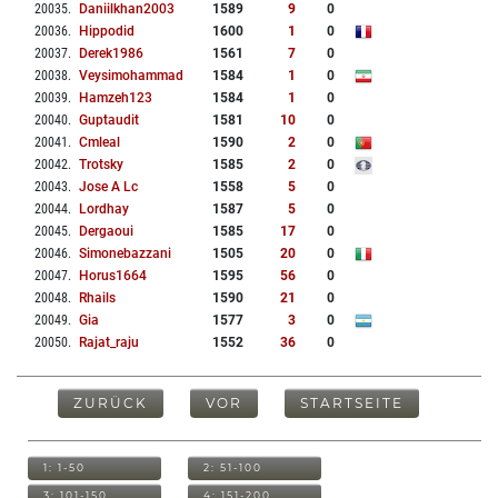
20035
.
Daniilkhan2003
1589
9
0
20036
.
Hippodid
1600
1
0
20037
.
Derek1986
1561
7
0
20038
.
Veysimohammad
1584
1
0
20039
.
Hamzeh123
1584
1
0
20040
.
Guptaudit
1581
10
0
20041
.
Cmleal
1590
2
0
20042
.
Trotsky
1585
2
0
20043
.
Jose A Lc
1558
5
0
20044
.
Lordhay
1587
5
0
20045
.
Dergaoui
1585
17
0
20046
.
Simonebazzani
1505
20
0
20047
.
Horus1664
1595
56
0
20048
.
Rhails
1590
21
0
20049
.
Gia
1577
3
0
20050
.
Rajat_raju
1552
36
0
ZURÜCK
VOR
STARTSEITE
1: 1-50
2: 51-100
3: 101-150
4: 151-200