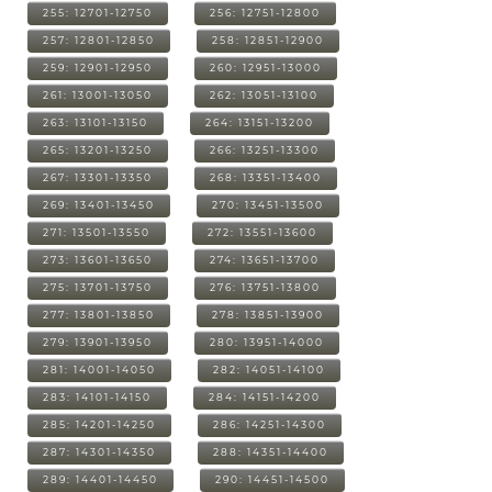
255: 12701-12750
256: 12751-12800
257: 12801-12850
258: 12851-12900
259: 12901-12950
260: 12951-13000
261: 13001-13050
262: 13051-13100
263: 13101-13150
264: 13151-13200
265: 13201-13250
266: 13251-13300
267: 13301-13350
268: 13351-13400
269: 13401-13450
270: 13451-13500
271: 13501-13550
272: 13551-13600
273: 13601-13650
274: 13651-13700
275: 13701-13750
276: 13751-13800
277: 13801-13850
278: 13851-13900
279: 13901-13950
280: 13951-14000
281: 14001-14050
282: 14051-14100
283: 14101-14150
284: 14151-14200
285: 14201-14250
286: 14251-14300
287: 14301-14350
288: 14351-14400
289: 14401-14450
290: 14451-14500