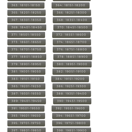
363: 18101-18150
364: 18151-18200
365: 18201-18250
366: 18251-18300
367: 18301-18350
368: 18351-18400
369: 18401-18450
370: 18451-18500
371: 18501-18550
372: 18551-18600
373: 18601-18650
374: 18651-18700
375: 18701-18750
376: 18751-18800
377: 18801-18850
378: 18851-18900
379: 18901-18950
380: 18951-19000
381: 19001-19050
382: 19051-19100
383: 19101-19150
384: 19151-19200
385: 19201-19250
386: 19251-19300
387: 19301-19350
388: 19351-19400
389: 19401-19450
390: 19451-19500
391: 19501-19550
392: 19551-19600
393: 19601-19650
394: 19651-19700
395: 19701-19750
396: 19751-19800
397: 19801-19850
398: 19851-19900