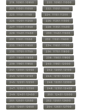
219: 10901-10950
220: 10951-11000
221: 11001-11050
222: 11051-11100
223: 11101-11150
224: 11151-11200
225: 11201-11250
226: 11251-11300
227: 11301-11350
228: 11351-11400
229: 11401-11450
230: 11451-11500
231: 11501-11550
232: 11551-11600
233: 11601-11650
234: 11651-11700
235: 11701-11750
236: 11751-11800
237: 11801-11850
238: 11851-11900
239: 11901-11950
240: 11951-12000
241: 12001-12050
242: 12051-12100
243: 12101-12150
244: 12151-12200
245: 12201-12250
246: 12251-12300
247: 12301-12350
248: 12351-12400
249: 12401-12450
250: 12451-12500
251: 12501-12550
252: 12551-12600
253: 12601-12650
254: 12651-12700