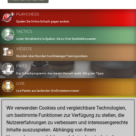
PLAYCHESS
Spielen Sie Online Schach gegen andere
TACTICS
Lösen Sie taktische Aufgaben, die zu Ihrer Spielstärke passen
VIDEOS
Stunden über Stunden hochklassiger Trainingsvideos
FRITZ
Das Schachprogramm, das wie ein Mensch spielt. Mit guten Tipps
LIVE
Live Partien aus laufenden Großmeisterturnieren
OPENINGS
Wir verwenden Cookies und vergleichbare Technologien,
Erfassen und Üben Sie Ihr Eröffnungsrepertoire
um bestimmte Funktionen zur Verfügung zu stellen, die
DATABASE
Nutzererfahrungen zu verbessern und interessengerechte
Acht Millionen starke Partien
Inhalte auszuspielen. Abhängig von ihrem
MYGAMES