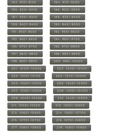
183: 9101-9150
184: 9151-9200
185: 9201-9250
186: 9251-9300
187: 9301-9350
188: 9351-9400
189: 9401-9450
190: 9451-9500
191: 9501-9550
192: 9551-9600
193: 9601-9650
194: 9651-9700
195: 9701-9750
196: 9751-9800
197: 9801-9850
198: 9851-9900
199: 9901-9950
200: 9951-10000
201: 10001-10050
202: 10051-10100
203: 10101-10150
204: 10151-10200
205: 10201-10250
206: 10251-10300
207: 10301-10350
208: 10351-10400
209: 10401-10450
210: 10451-10500
211: 10501-10550
212: 10551-10600
213: 10601-10650
214: 10651-10700
215: 10701-10750
216: 10751-10800
217: 10801-10850
218: 10851-10900