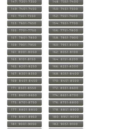
147: 7301-7350
148: 7351-7400
149: 7401-7450
150: 7451-7500
151: 7501-7550
152: 7551-7600
153: 7601-7650
154: 7651-7700
155: 7701-7750
156: 7751-7800
157: 7801-7850
158: 7851-7900
159: 7901-7950
160: 7951-8000
161: 8001-8050
162: 8051-8100
163: 8101-8150
164: 8151-8200
165: 8201-8250
166: 8251-8300
167: 8301-8350
168: 8351-8400
169: 8401-8450
170: 8451-8500
171: 8501-8550
172: 8551-8600
173: 8601-8650
174: 8651-8700
175: 8701-8750
176: 8751-8800
177: 8801-8850
178: 8851-8900
179: 8901-8950
180: 8951-9000
181: 9001-9050
182: 9051-9100