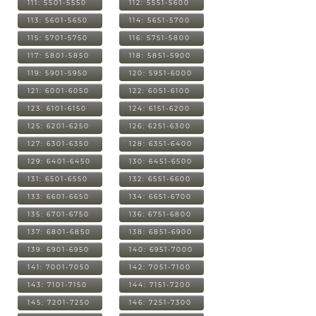
111: 5501-5550
112: 5551-5600
113: 5601-5650
114: 5651-5700
115: 5701-5750
116: 5751-5800
117: 5801-5850
118: 5851-5900
119: 5901-5950
120: 5951-6000
121: 6001-6050
122: 6051-6100
123: 6101-6150
124: 6151-6200
125: 6201-6250
126: 6251-6300
127: 6301-6350
128: 6351-6400
129: 6401-6450
130: 6451-6500
131: 6501-6550
132: 6551-6600
133: 6601-6650
134: 6651-6700
135: 6701-6750
136: 6751-6800
137: 6801-6850
138: 6851-6900
139: 6901-6950
140: 6951-7000
141: 7001-7050
142: 7051-7100
143: 7101-7150
144: 7151-7200
145: 7201-7250
146: 7251-7300