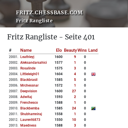
FRITZ.CHESSBASE.COM
Fritz Rangliste
Fritz Rangliste - Seite 401
#
Name
Elo
Beauty
Wins
Land
20001
.
Leathleyj
1600
9
0
20002
.
Aleksandarsahici
1577
1
0
20003
.
Rosalinde
1575
3
0
20004
.
Littleleigh01
1604
4
0
20005
.
Blackbrasil
1585
5
0
20006
.
Mrchessnar
1572
1
0
20007
.
Deepvision
1600
27
0
20008
.
Adwitaj
1593
2
0
20009
.
Frenchesco
1588
1
0
20010
.
Blackbemba
1585
24
0
20011
.
Shubhamniraj
1558
1
0
20012
.
Laurent6873
1550
10
0
20013
.
Maedness
1588
3
0