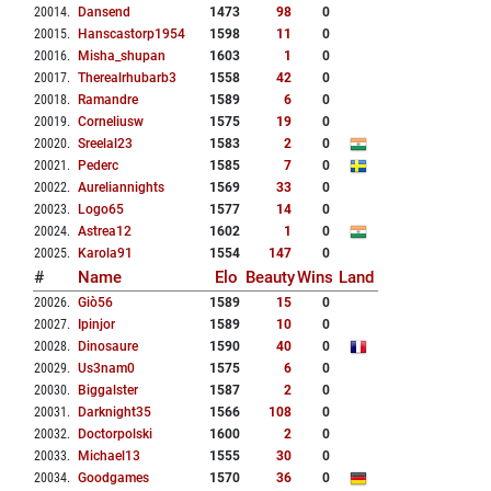
20014
.
Dansend
1473
98
0
20015
.
Hanscastorp1954
1598
11
0
20016
.
Misha_shupan
1603
1
0
20017
.
Therealrhubarb3
1558
42
0
20018
.
Ramandre
1589
6
0
20019
.
Corneliusw
1575
19
0
20020
.
Sreelal23
1583
2
0
20021
.
Pederc
1585
7
0
20022
.
Aureliannights
1569
33
0
20023
.
Logo65
1577
14
0
20024
.
Astrea12
1602
1
0
20025
.
Karola91
1554
147
0
#
Name
Elo
Beauty
Wins
Land
20026
.
Giò56
1589
15
0
20027
.
Ipinjor
1589
10
0
20028
.
Dinosaure
1590
40
0
20029
.
Us3nam0
1575
6
0
20030
.
Biggalster
1587
2
0
20031
.
Darknight35
1566
108
0
20032
.
Doctorpolski
1600
2
0
20033
.
Michael13
1555
30
0
20034
.
Goodgames
1570
36
0