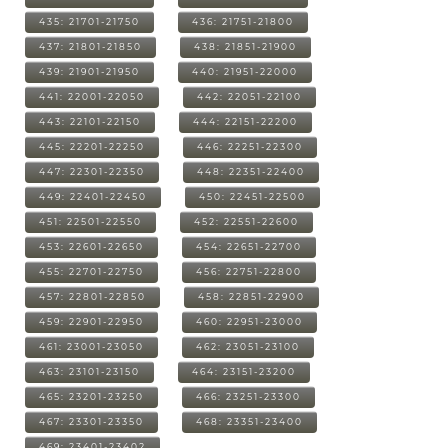
435: 21701-21750
436: 21751-21800
437: 21801-21850
438: 21851-21900
439: 21901-21950
440: 21951-22000
441: 22001-22050
442: 22051-22100
443: 22101-22150
444: 22151-22200
445: 22201-22250
446: 22251-22300
447: 22301-22350
448: 22351-22400
449: 22401-22450
450: 22451-22500
451: 22501-22550
452: 22551-22600
453: 22601-22650
454: 22651-22700
455: 22701-22750
456: 22751-22800
457: 22801-22850
458: 22851-22900
459: 22901-22950
460: 22951-23000
461: 23001-23050
462: 23051-23100
463: 23101-23150
464: 23151-23200
465: 23201-23250
466: 23251-23300
467: 23301-23350
468: 23351-23400
469: 23401-23402