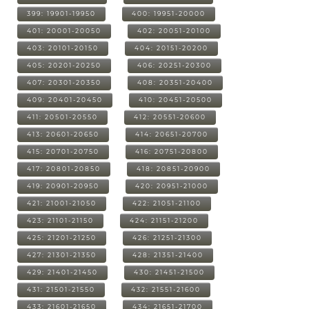
399: 19901-19950
400: 19951-20000
401: 20001-20050
402: 20051-20100
403: 20101-20150
404: 20151-20200
405: 20201-20250
406: 20251-20300
407: 20301-20350
408: 20351-20400
409: 20401-20450
410: 20451-20500
411: 20501-20550
412: 20551-20600
413: 20601-20650
414: 20651-20700
415: 20701-20750
416: 20751-20800
417: 20801-20850
418: 20851-20900
419: 20901-20950
420: 20951-21000
421: 21001-21050
422: 21051-21100
423: 21101-21150
424: 21151-21200
425: 21201-21250
426: 21251-21300
427: 21301-21350
428: 21351-21400
429: 21401-21450
430: 21451-21500
431: 21501-21550
432: 21551-21600
433: 21601-21650
434: 21651-21700