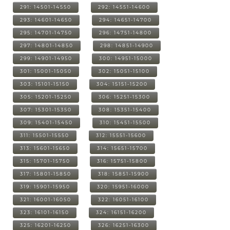
291: 14501-14550
292: 14551-14600
293: 14601-14650
294: 14651-14700
295: 14701-14750
296: 14751-14800
297: 14801-14850
298: 14851-14900
299: 14901-14950
300: 14951-15000
301: 15001-15050
302: 15051-15100
303: 15101-15150
304: 15151-15200
305: 15201-15250
306: 15251-15300
307: 15301-15350
308: 15351-15400
309: 15401-15450
310: 15451-15500
311: 15501-15550
312: 15551-15600
313: 15601-15650
314: 15651-15700
315: 15701-15750
316: 15751-15800
317: 15801-15850
318: 15851-15900
319: 15901-15950
320: 15951-16000
321: 16001-16050
322: 16051-16100
323: 16101-16150
324: 16151-16200
325: 16201-16250
326: 16251-16300