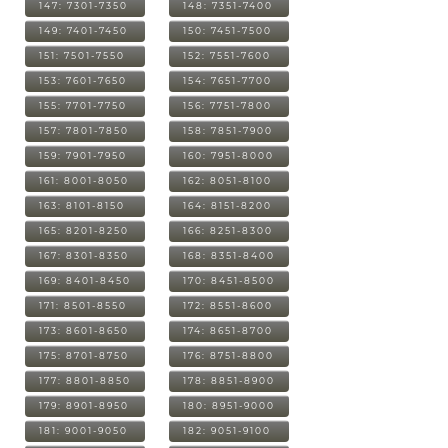
147: 7301-7350
148: 7351-7400
149: 7401-7450
150: 7451-7500
151: 7501-7550
152: 7551-7600
153: 7601-7650
154: 7651-7700
155: 7701-7750
156: 7751-7800
157: 7801-7850
158: 7851-7900
159: 7901-7950
160: 7951-8000
161: 8001-8050
162: 8051-8100
163: 8101-8150
164: 8151-8200
165: 8201-8250
166: 8251-8300
167: 8301-8350
168: 8351-8400
169: 8401-8450
170: 8451-8500
171: 8501-8550
172: 8551-8600
173: 8601-8650
174: 8651-8700
175: 8701-8750
176: 8751-8800
177: 8801-8850
178: 8851-8900
179: 8901-8950
180: 8951-9000
181: 9001-9050
182: 9051-9100