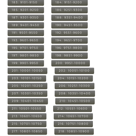
183: 9101-9150
184: 9151-9200
185: 9201-9250
186: 9251-9300
187: 9301-9350
188: 9351-9400
189: 9401-9450
190: 9451-9500
191: 9501-9550
192: 9551-9600
193: 9601-9650
194: 9651-9700
195: 9701-9750
196: 9751-9800
197: 9801-9850
198: 9851-9900
199: 9901-9950
200: 9951-10000
201: 10001-10050
202: 10051-10100
203: 10101-10150
204: 10151-10200
205: 10201-10250
206: 10251-10300
207: 10301-10350
208: 10351-10400
209: 10401-10450
210: 10451-10500
211: 10501-10550
212: 10551-10600
213: 10601-10650
214: 10651-10700
215: 10701-10750
216: 10751-10800
217: 10801-10850
218: 10851-10900