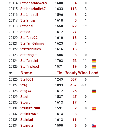
20114
.
Stefanschrewe69
1600
4
0
20115
.
Stefanschulte67
1633
113
3
20116
.
Stefanstreit
1596
8
2
20117
.
Stefantra
1618
5
1
20118
.
Stefanzi
1550
372
19
20119
.
Stefco
1612
27
1
20120
.
Steffano22
1610
13
2
20121
.
Steffen Gehring
1623
9
1
20122
.
Steffenbinich
1616
16
1
20123
.
Steffenguti
1586
3
0
20124
.
Steffenreini
1703
52
11
20125
.
Steffmcleod
1571
19
0
#
Name
Elo
Beauty
Wins
Land
20126
.
Stefi001
1249
537
0
20127
.
Steg
1893
5457
374
20128
.
Steg74
1612
26
1
20129
.
Stegi
1537
47
0
20130
.
Stegruni
1613
17
1
20131
.
Steinitz1900
1591
2
0
20132
.
Steinitz567
1614
8
1
20133
.
Steinkul
1613
11
1
20134
.
Steinotz
1590
6
0