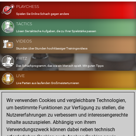
PLAYCHESS
Spielen Sie Online Schach gegen andere
TACTICS
Lösen Sie taktische Aufgaben, die zu Ihrer Spielstärke passen
VIDEOS
Stunden über Stunden hochklassiger Trainingsvideos
FRITZ
Das Schachprogramm, das wie ein Mensch spielt. Mit guten Tipps
LIVE
Live Partien aus laufenden Großmeisterturnieren
OPENINGS
Wir verwenden Cookies und vergleichbare Technologien,
Erfassen und Üben Sie Ihr Eröffnungsrepertoire
um bestimmte Funktionen zur Verfügung zu stellen, die
DATABASE
Nutzererfahrungen zu verbessern und interessengerechte
Acht Millionen starke Partien
Inhalte auszuspielen. Abhängig von ihrem
MYGAMES
Verwendungszweck können dabei neben technisch
Speichern und analysieren Sie eigene Partien in der Cloud