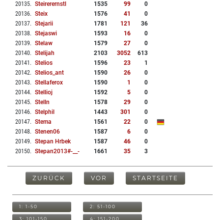
20135
.
Steirerernstl
1535
99
0
20136
.
Steix
1576
41
0
20137
.
Stejarii
1781
121
36
20138
.
Stejaswi
1593
16
0
20139
.
Stelaw
1579
27
0
20140
.
Stelijah
2103
3052
613
20141
.
Stelios
1596
23
1
20142
.
Stelios_ant
1590
26
0
20143
.
Stellaferox
1590
1
0
20144
.
Stellioj
1592
5
0
20145
.
Stelln
1578
29
0
20146
.
Stelphil
1443
301
0
20147
.
Stema
1561
22
0
20148
.
Stenen06
1587
6
0
20149
.
Stepan Hrbek
1587
46
0
20150
.
Stepan2013#-__-
1661
35
3
ZURÜCK
VOR
STARTSEITE
1: 1-50
2: 51-100
3: 101-150
4: 151-200