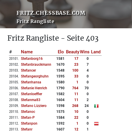
FRITZ.CHESSBASE.COM
Fritz Rangliste
Fritz Rangliste - Seite 403
#
Name
Elo
Beauty
Wins
Land
20101
.
Stefanborg16
1581
17
0
20102
.
Stefanbrauckmann
1670
23
7
20103
.
Stefancer
1548
100
4
20104
.
Stefangeorghuhn
1595
33
0
20105
.
Stefanhansa
1580
1
0
20106
.
Stefanie Henrich
1790
764
70
20107
.
Stefanloeffler
1582
11
0
20108
.
Stefanma83
1604
11
2
20109
.
Stefano Lizziero
1598
268
24
20110
.
Stefanoc
1575
10
0
20111
.
Stefan-P
1584
22
0
20112
.
Stefanpon
1592
1
0
20113
.
Stefanr
1607
12
1