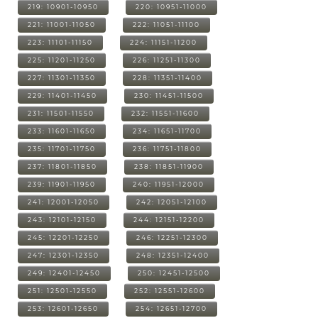
219: 10901-10950
220: 10951-11000
221: 11001-11050
222: 11051-11100
223: 11101-11150
224: 11151-11200
225: 11201-11250
226: 11251-11300
227: 11301-11350
228: 11351-11400
229: 11401-11450
230: 11451-11500
231: 11501-11550
232: 11551-11600
233: 11601-11650
234: 11651-11700
235: 11701-11750
236: 11751-11800
237: 11801-11850
238: 11851-11900
239: 11901-11950
240: 11951-12000
241: 12001-12050
242: 12051-12100
243: 12101-12150
244: 12151-12200
245: 12201-12250
246: 12251-12300
247: 12301-12350
248: 12351-12400
249: 12401-12450
250: 12451-12500
251: 12501-12550
252: 12551-12600
253: 12601-12650
254: 12651-12700