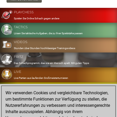
PLAYCHESS
Spielen Sie Online Schach gegen andere
TACTICS
Lösen Sie taktische Aufgaben, die zu Ihrer Spielstärke passen
VIDEOS
Stunden über Stunden hochklassiger Trainingsvideos
FRITZ
Das Schachprogramm, das wie ein Mensch spielt. Mit guten Tipps
LIVE
Live Partien aus laufenden Großmeisterturnieren
OPENINGS
Wir verwenden Cookies und vergleichbare Technologien,
Erfassen und Üben Sie Ihr Eröffnungsrepertoire
um bestimmte Funktionen zur Verfügung zu stellen, die
DATABASE
Nutzererfahrungen zu verbessern und interessengerechte
Acht Millionen starke Partien
Inhalte auszuspielen. Abhängig von ihrem
MYGAMES