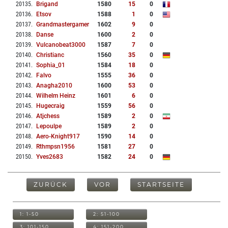
20135
.
Brigand
1580
15
0
20136
.
Etsov
1588
1
0
20137
.
Grandmastergamer
1602
9
0
20138
.
Danse
1600
2
0
20139
.
Vulcanobeat3000
1587
7
0
20140
.
Christianc
1560
35
0
20141
.
Sophia_01
1584
18
0
20142
.
Falvo
1555
36
0
20143
.
Anagha2010
1600
53
0
20144
.
Wilhelm Heinz
1601
6
0
20145
.
Hugecraig
1559
56
0
20146
.
Atjchess
1589
2
0
20147
.
Lepoulpe
1589
2
0
20148
.
Aero-Knight917
1590
14
0
20149
.
Rthmpsn1956
1581
27
0
20150
.
Yves2683
1582
24
0
ZURÜCK
VOR
STARTSEITE
1: 1-50
2: 51-100
3: 101-150
4: 151-200