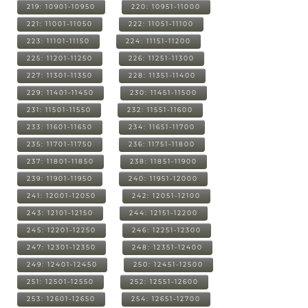
219: 10901-10950
220: 10951-11000
221: 11001-11050
222: 11051-11100
223: 11101-11150
224: 11151-11200
225: 11201-11250
226: 11251-11300
227: 11301-11350
228: 11351-11400
229: 11401-11450
230: 11451-11500
231: 11501-11550
232: 11551-11600
233: 11601-11650
234: 11651-11700
235: 11701-11750
236: 11751-11800
237: 11801-11850
238: 11851-11900
239: 11901-11950
240: 11951-12000
241: 12001-12050
242: 12051-12100
243: 12101-12150
244: 12151-12200
245: 12201-12250
246: 12251-12300
247: 12301-12350
248: 12351-12400
249: 12401-12450
250: 12451-12500
251: 12501-12550
252: 12551-12600
253: 12601-12650
254: 12651-12700