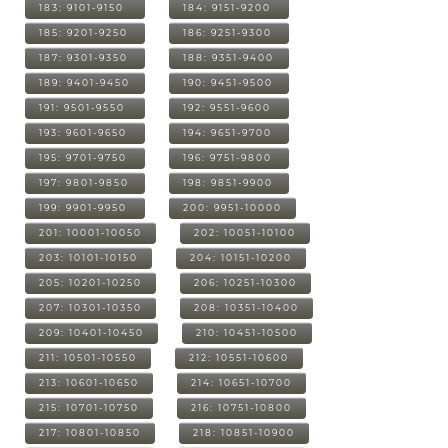
183: 9101-9150
184: 9151-9200
185: 9201-9250
186: 9251-9300
187: 9301-9350
188: 9351-9400
189: 9401-9450
190: 9451-9500
191: 9501-9550
192: 9551-9600
193: 9601-9650
194: 9651-9700
195: 9701-9750
196: 9751-9800
197: 9801-9850
198: 9851-9900
199: 9901-9950
200: 9951-10000
201: 10001-10050
202: 10051-10100
203: 10101-10150
204: 10151-10200
205: 10201-10250
206: 10251-10300
207: 10301-10350
208: 10351-10400
209: 10401-10450
210: 10451-10500
211: 10501-10550
212: 10551-10600
213: 10601-10650
214: 10651-10700
215: 10701-10750
216: 10751-10800
217: 10801-10850
218: 10851-10900