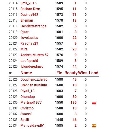
20114
.
Emil_2015
1589
1
0
20115
.
Roshan Dive
1595
11
0
20116
.
Duchuy962
1573
71
0
20117
.
Eneman
1578
18
0
20118
.
Henriettestrange
1582
5
0
20119
.
Pjkar
1601
3
0
20120
.
Ilovetactics
1600
22
0
20121
.
Raaghav29
1557
9
0
20122
.
Mira
1582
29
0
20123
.
Andrea Murero 52
1576
9
0
20124
.
Laufspecht
1589
8
0
20125
.
Iblunderedmyq
1574
44
0
#
Name
Elo
Beauty
Wins
Land
20126
.
Douchenozzler90
1588
43
0
20127
.
Brennenstuhlium
1600
10
0
20128
.
Piyali_18
1603
7
0
20129
.
Dhondup
1600
80
0
20130
.
Martinpl1977
1550
195
0
20131
.
Christho
1588
19
0
20132
.
Swasc8
1600
3
0
20133
.
Spelli
1445
46
0
20134
.
Manueldavid61
1585
2
0