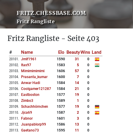
FRITZ.CHESSBASE.COM
Fritz Rangliste
Fritz Rangliste - Seite 403
#
Name
Elo
Beauty
Wins
Land
20101
.
Jmlf1961
1590
31
0
20102
.
Itas97
1583
5
0
20103
.
Mimimimimimi
1606
57
0
20104
.
Prasanta_kumar
1600
7
0
20105
.
Anwar Hadi
1584
14
0
20106
.
Coolgamer121287
1584
21
0
20107
.
Eastboston
1577
19
0
20108
.
Zimbo3
1589
1
0
20109
.
Schachhörnchen
1577
19
0
20110
.
Jjca69
1587
2
0
20111
.
Fabnor
1601
3
0
20112
.
Juanpablorp99
1586
13
0
20113
.
Gaetano73
1595
11
0