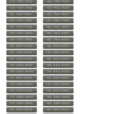
147: 7301-7350
148: 7351-7400
149: 7401-7450
150: 7451-7500
151: 7501-7550
152: 7551-7600
153: 7601-7650
154: 7651-7700
155: 7701-7750
156: 7751-7800
157: 7801-7850
158: 7851-7900
159: 7901-7950
160: 7951-8000
161: 8001-8050
162: 8051-8100
163: 8101-8150
164: 8151-8200
165: 8201-8250
166: 8251-8300
167: 8301-8350
168: 8351-8400
169: 8401-8450
170: 8451-8500
171: 8501-8550
172: 8551-8600
173: 8601-8650
174: 8651-8700
175: 8701-8750
176: 8751-8800
177: 8801-8850
178: 8851-8900
179: 8901-8950
180: 8951-9000
181: 9001-9050
182: 9051-9100