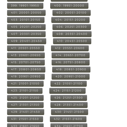
399: 19901-19950
400: 19951-20000
401: 20001-20050
402: 20051-20100
403: 20101-20150
404: 20151-20200
405: 20201-20250
406: 20251-20300
407: 20301-20350
408: 20351-20400
409: 20401-20450
410: 20451-20500
411: 20501-20550
412: 20551-20600
413: 20601-20650
414: 20651-20700
415: 20701-20750
416: 20751-20800
417: 20801-20850
418: 20851-20900
419: 20901-20950
420: 20951-21000
421: 21001-21050
422: 21051-21100
423: 21101-21150
424: 21151-21200
425: 21201-21250
426: 21251-21300
427: 21301-21350
428: 21351-21400
429: 21401-21450
430: 21451-21500
431: 21501-21550
432: 21551-21600
433: 21601-21650
434: 21651-21700