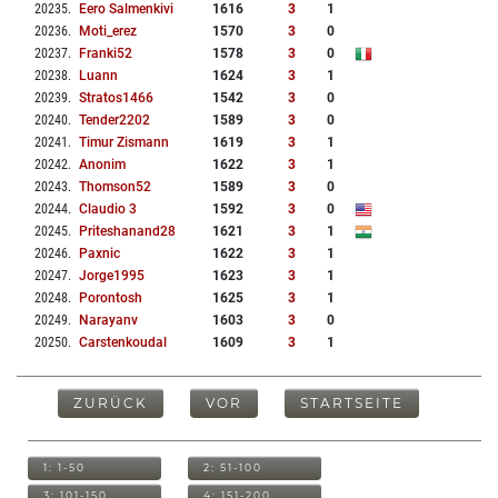
20235
.
Eero Salmenkivi
1616
3
1
20236
.
Moti_erez
1570
3
0
20237
.
Franki52
1578
3
0
20238
.
Luann
1624
3
1
20239
.
Stratos1466
1542
3
0
20240
.
Tender2202
1589
3
0
20241
.
Timur Zismann
1619
3
1
20242
.
Anonim
1622
3
1
20243
.
Thomson52
1589
3
0
20244
.
Claudio 3
1592
3
0
20245
.
Priteshanand28
1621
3
1
20246
.
Paxnic
1622
3
1
20247
.
Jorge1995
1623
3
1
20248
.
Porontosh
1625
3
1
20249
.
Narayanv
1603
3
0
20250
.
Carstenkoudal
1609
3
1
ZURÜCK
VOR
STARTSEITE
1: 1-50
2: 51-100
3: 101-150
4: 151-200