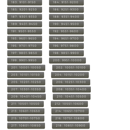
183: 9101-9150
184: 9151-9200
185: 9201-9250
186: 9251-9300
187: 9301-9350
188: 9351-9400
189: 9401-9450
190: 9451-9500
191: 9501-9550
192: 9551-9600
193: 9601-9650
194: 9651-9700
195: 9701-9750
196: 9751-9800
197: 9801-9850
198: 9851-9900
199: 9901-9950
200: 9951-10000
201: 10001-10050
202: 10051-10100
203: 10101-10150
204: 10151-10200
205: 10201-10250
206: 10251-10300
207: 10301-10350
208: 10351-10400
209: 10401-10450
210: 10451-10500
211: 10501-10550
212: 10551-10600
213: 10601-10650
214: 10651-10700
215: 10701-10750
216: 10751-10800
217: 10801-10850
218: 10851-10900