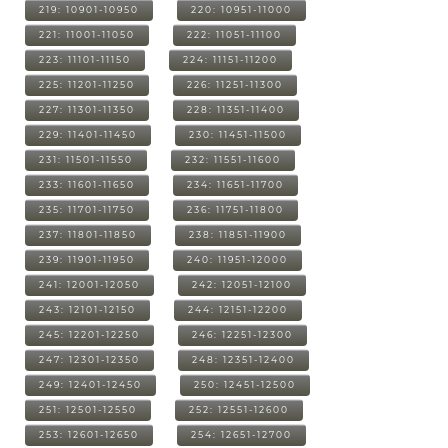
219: 10901-10950
220: 10951-11000
221: 11001-11050
222: 11051-11100
223: 11101-11150
224: 11151-11200
225: 11201-11250
226: 11251-11300
227: 11301-11350
228: 11351-11400
229: 11401-11450
230: 11451-11500
231: 11501-11550
232: 11551-11600
233: 11601-11650
234: 11651-11700
235: 11701-11750
236: 11751-11800
237: 11801-11850
238: 11851-11900
239: 11901-11950
240: 11951-12000
241: 12001-12050
242: 12051-12100
243: 12101-12150
244: 12151-12200
245: 12201-12250
246: 12251-12300
247: 12301-12350
248: 12351-12400
249: 12401-12450
250: 12451-12500
251: 12501-12550
252: 12551-12600
253: 12601-12650
254: 12651-12700