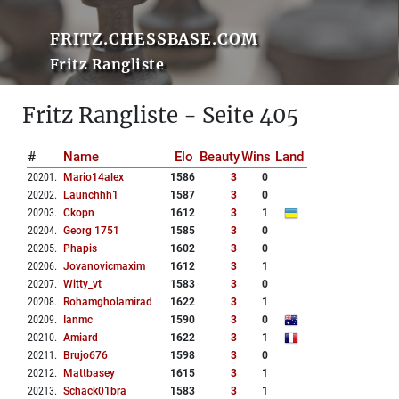
FRITZ.CHESSBASE.COM
Fritz Rangliste
Fritz Rangliste - Seite 405
#
Name
Elo
Beauty
Wins
Land
20201
.
Mario14alex
1586
3
0
20202
.
Launchhh1
1587
3
0
20203
.
Ckopn
1612
3
1
20204
.
Georg 1751
1585
3
0
20205
.
Phapis
1602
3
0
20206
.
Jovanovicmaxim
1612
3
1
20207
.
Witty_vt
1583
3
0
20208
.
Rohamgholamirad
1622
3
1
20209
.
Ianmc
1590
3
0
20210
.
Amiard
1622
3
1
20211
.
Brujo676
1598
3
0
20212
.
Mattbasey
1615
3
1
20213
.
Schack01bra
1583
3
1