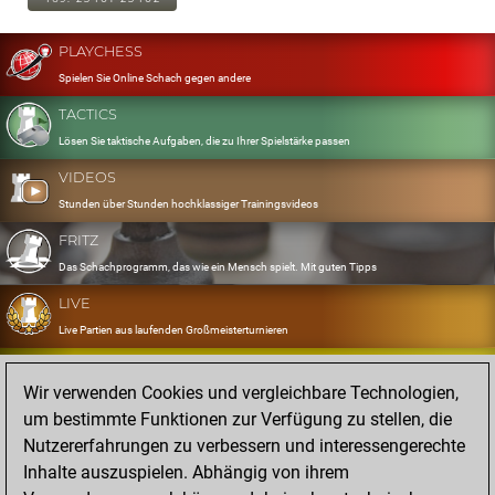
PLAYCHESS
Spielen Sie Online Schach gegen andere
TACTICS
Lösen Sie taktische Aufgaben, die zu Ihrer Spielstärke passen
VIDEOS
Stunden über Stunden hochklassiger Trainingsvideos
FRITZ
Das Schachprogramm, das wie ein Mensch spielt. Mit guten Tipps
LIVE
Live Partien aus laufenden Großmeisterturnieren
OPENINGS
Wir verwenden Cookies und vergleichbare Technologien,
Erfassen und Üben Sie Ihr Eröffnungsrepertoire
um bestimmte Funktionen zur Verfügung zu stellen, die
DATABASE
Nutzererfahrungen zu verbessern und interessengerechte
Acht Millionen starke Partien
Inhalte auszuspielen. Abhängig von ihrem
MYGAMES