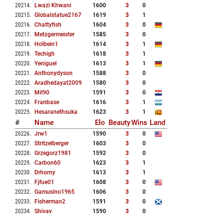
20214
.
Lwazi Khwani
1600
3
0
20215
.
Globalstatue2167
1619
3
1
20216
.
Chattyfish
1604
3
0
20217
.
Metzgermeister
1585
3
0
20218
.
Holbein1
1614
3
1
20219
.
Techigh
1618
3
1
20220
.
Yeniguel
1613
3
1
20221
.
Anthonydyson
1588
3
0
20222
.
Aradhedayat2009
1580
3
0
20223
.
Mil90
1591
3
0
20224
.
Franbase
1616
3
1
20225
.
Hesaranethsuka
1623
3
1
#
Name
Elo
Beauty
Wins
Land
20226
.
Jrw1
1590
3
0
20227
.
Stritzelberger
1603
3
0
20228
.
Grzegorz1981
1592
3
0
20229
.
Carbon60
1623
3
1
20230
.
Drhorny
1613
3
1
20231
.
Fjfue01
1608
3
0
20232
.
Gamusino1965
1606
3
0
20233
.
Fisherman2
1591
3
0
20234
.
Shivav
1590
3
0