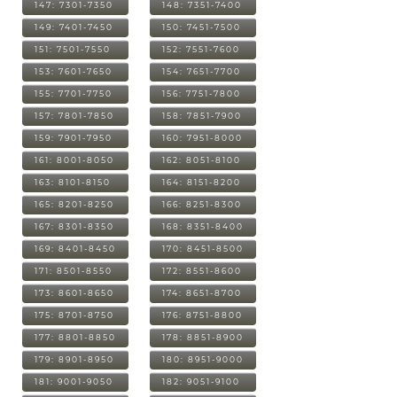
147: 7301-7350
148: 7351-7400
149: 7401-7450
150: 7451-7500
151: 7501-7550
152: 7551-7600
153: 7601-7650
154: 7651-7700
155: 7701-7750
156: 7751-7800
157: 7801-7850
158: 7851-7900
159: 7901-7950
160: 7951-8000
161: 8001-8050
162: 8051-8100
163: 8101-8150
164: 8151-8200
165: 8201-8250
166: 8251-8300
167: 8301-8350
168: 8351-8400
169: 8401-8450
170: 8451-8500
171: 8501-8550
172: 8551-8600
173: 8601-8650
174: 8651-8700
175: 8701-8750
176: 8751-8800
177: 8801-8850
178: 8851-8900
179: 8901-8950
180: 8951-9000
181: 9001-9050
182: 9051-9100