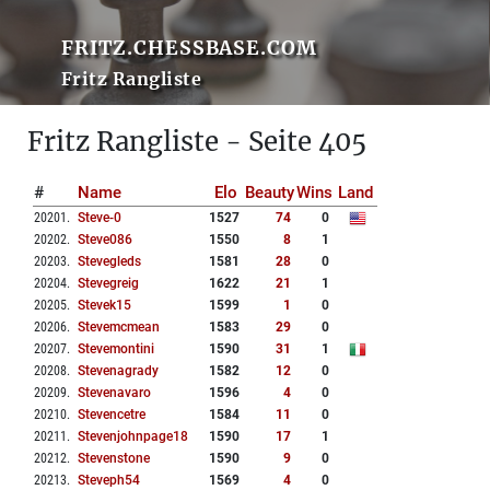
FRITZ.CHESSBASE.COM
Fritz Rangliste
Fritz Rangliste - Seite 405
#
Name
Elo
Beauty
Wins
Land
20201
.
Steve-0
1527
74
0
20202
.
Steve086
1550
8
1
20203
.
Stevegleds
1581
28
0
20204
.
Stevegreig
1622
21
1
20205
.
Stevek15
1599
1
0
20206
.
Stevemcmean
1583
29
0
20207
.
Stevemontini
1590
31
1
20208
.
Stevenagrady
1582
12
0
20209
.
Stevenavaro
1596
4
0
20210
.
Stevencetre
1584
11
0
20211
.
Stevenjohnpage18
1590
17
1
20212
.
Stevenstone
1590
9
0
20213
.
Steveph54
1569
4
0