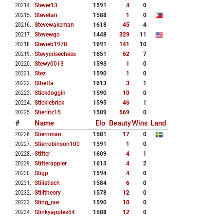
20214
.
Stever13
1591
4
0
20215
.
Stevetan
1588
1
0
20216
.
Stevewakeman
1618
45
4
20217
.
Stevewgo
1448
329
11
20218
.
Stevieb1978
1691
141
10
20219
.
Stevycrisechess
1651
62
7
20220
.
Stewy0013
1593
1
0
20221
.
Stez
1590
1
0
20222
.
Stheffa
1613
3
1
20223
.
Stickdoggin
1590
10
0
20224
.
Sticklebrick
1595
46
1
20225
.
Stierlitz15
1509
569
0
#
Name
Elo
Beauty
Wins
Land
20226
.
Stiernman
1581
17
0
20227
.
Stierrobinson100
1591
1
0
20228
.
Stifter
1609
4
1
20229
.
Stifterappler
1613
4
2
20230
.
Stigp
1594
4
0
20231
.
Stilistisch
1584
6
0
20232
.
Stilltheory
1578
12
0
20233
.
Sting_rae
1590
10
0
20234
.
Stinkyapples54
1588
12
0