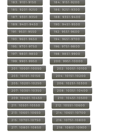
183: 9101-9150
184: 9151-9200
185: 9201-9250
186: 9251-9300
187: 9301-9350
188: 9351-9400
189: 9401-9450
190: 9451-9500
191: 9501-9550
192: 9551-9600
193: 9601-9650
194: 9651-9700
195: 9701-9750
196: 9751-9800
197: 9801-9850
198: 9851-9900
199: 9901-9950
200: 9951-10000
201: 10001-10050
202: 10051-10100
203: 10101-10150
204: 10151-10200
205: 10201-10250
206: 10251-10300
207: 10301-10350
208: 10351-10400
209: 10401-10450
210: 10451-10500
211: 10501-10550
212: 10551-10600
213: 10601-10650
214: 10651-10700
215: 10701-10750
216: 10751-10800
217: 10801-10850
218: 10851-10900