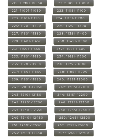
219: 10901-10950
220: 10951-11000
221: 11001-11050
222: 11051-11100
223: 11101-11150
224: 11151-11200
225: 11201-11250
226: 11251-11300
227: 11301-11350
228: 11351-11400
229: 11401-11450
230: 11451-11500
231: 11501-11550
232: 11551-11600
233: 11601-11650
234: 11651-11700
235: 11701-11750
236: 11751-11800
237: 11801-11850
238: 11851-11900
239: 11901-11950
240: 11951-12000
241: 12001-12050
242: 12051-12100
243: 12101-12150
244: 12151-12200
245: 12201-12250
246: 12251-12300
247: 12301-12350
248: 12351-12400
249: 12401-12450
250: 12451-12500
251: 12501-12550
252: 12551-12600
253: 12601-12650
254: 12651-12700