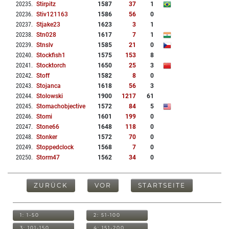
20235
.
Stirpitz
1587
37
1
20236
.
Stiv121163
1586
56
0
20237
.
Stjake23
1623
3
1
20238
.
Stn028
1617
7
1
20239
.
Stnslv
1585
21
0
20240
.
Stockfish1
1575
153
8
20241
.
Stocktorch
1650
25
3
20242
.
Stoff
1582
8
0
20243
.
Stojanca
1618
56
3
20244
.
Stolowski
1900
1217
61
20245
.
Stomachobjective
1572
84
5
20246
.
Stomi
1601
199
0
20247
.
Stone66
1648
118
0
20248
.
Stonker
1572
70
0
20249
.
Stoppedclock
1568
7
0
20250
.
Storm47
1562
34
0
ZURÜCK
VOR
STARTSEITE
1: 1-50
2: 51-100
3: 101-150
4: 151-200