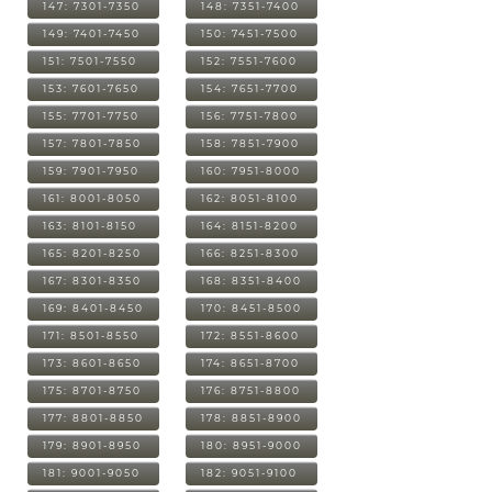
147: 7301-7350
148: 7351-7400
149: 7401-7450
150: 7451-7500
151: 7501-7550
152: 7551-7600
153: 7601-7650
154: 7651-7700
155: 7701-7750
156: 7751-7800
157: 7801-7850
158: 7851-7900
159: 7901-7950
160: 7951-8000
161: 8001-8050
162: 8051-8100
163: 8101-8150
164: 8151-8200
165: 8201-8250
166: 8251-8300
167: 8301-8350
168: 8351-8400
169: 8401-8450
170: 8451-8500
171: 8501-8550
172: 8551-8600
173: 8601-8650
174: 8651-8700
175: 8701-8750
176: 8751-8800
177: 8801-8850
178: 8851-8900
179: 8901-8950
180: 8951-9000
181: 9001-9050
182: 9051-9100