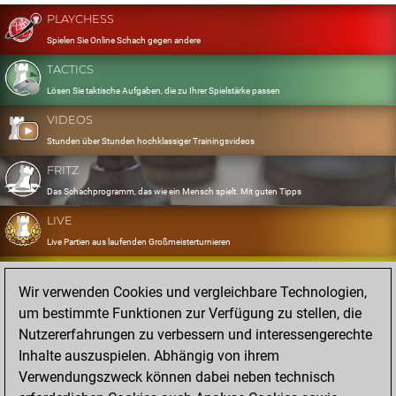
PLAYCHESS
Spielen Sie Online Schach gegen andere
TACTICS
Lösen Sie taktische Aufgaben, die zu Ihrer Spielstärke passen
VIDEOS
Stunden über Stunden hochklassiger Trainingsvideos
FRITZ
Das Schachprogramm, das wie ein Mensch spielt. Mit guten Tipps
LIVE
Live Partien aus laufenden Großmeisterturnieren
OPENINGS
Wir verwenden Cookies und vergleichbare Technologien,
Erfassen und Üben Sie Ihr Eröffnungsrepertoire
um bestimmte Funktionen zur Verfügung zu stellen, die
DATABASE
Nutzererfahrungen zu verbessern und interessengerechte
Acht Millionen starke Partien
Inhalte auszuspielen. Abhängig von ihrem
MYGAMES
Verwendungszweck können dabei neben technisch
Speichern und analysieren Sie eigene Partien in der Cloud