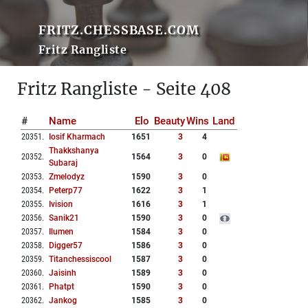
FRITZ.CHESSBASE.COM
Fritz Rangliste
Fritz Rangliste - Seite 408
#
Name
Elo
Beauty
Wins
Land
20351
.
Iosif Kharmach
1651
3
4
Thakkshanya
20352
.
1564
3
0
Subaraj
20353
.
Zmelodyz
1590
3
0
20354
.
Peterp77
1622
3
1
20355
.
Ivision
1616
3
1
20356
.
Sanik21
1590
3
0
20357
.
Ilumen
1584
3
0
20358
.
Digger57
1586
3
0
20359
.
Titanchessiscool
1587
3
0
20360
.
Jaisinh
1589
3
0
20361
.
Phatpt
1590
3
0
20362
.
Jankog
1585
3
0