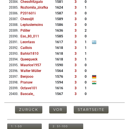
20384
.
Chessfritzgalo
1581
3
0
20385
.
Roztomila_zirafka
1624
3
1
20386
.
P201601i
1587
3
0
20387
.
Chessijit
1589
3
0
20388
.
Lepluslemoins
1586
3
0
20389
.
Pdiller
1636
3
2
20390
.
Eso_80_011
1585
3
0
20391
.
Leontass
1617
3
1
20392
.
Caillois
1618
3
1
20393
.
Bahlol1810
1618
3
1
20394
.
Queequeck
1618
3
1
20395
.
Maurice1957
1590
3
0
20396
.
Walter Müller
1564
3
0
20397
.
Benjooo
1576
3
0
20398
.
Pranaw
1594
3
0
20399
.
Octave101
1616
3
1
20400
.
Bascale_
1567
3
0
ZURÜCK
VOR
STARTSEITE
1: 1-50
2: 51-100