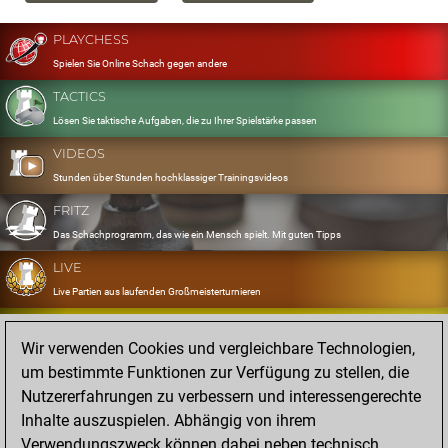
PLAYCHESS
Spielen Sie Online Schach gegen andere
TACTICS
Lösen Sie taktische Aufgaben, die zu Ihrer Spielstärke passen
VIDEOS
Stunden über Stunden hochklassiger Trainingsvideos
FRITZ
Das Schachprogramm, das wie ein Mensch spielt. Mit guten Tipps
LIVE
Live Partien aus laufenden Großmeisterturnieren
OPENINGS
Wir verwenden Cookies und vergleichbare Technologien,
Erfassen und Üben Sie Ihr Eröffnungsrepertoire
um bestimmte Funktionen zur Verfügung zu stellen, die
DATABASE
Nutzererfahrungen zu verbessern und interessengerechte
Acht Millionen starke Partien
Inhalte auszuspielen. Abhängig von ihrem
MYGAMES
Verwendungszweck können dabei neben technisch