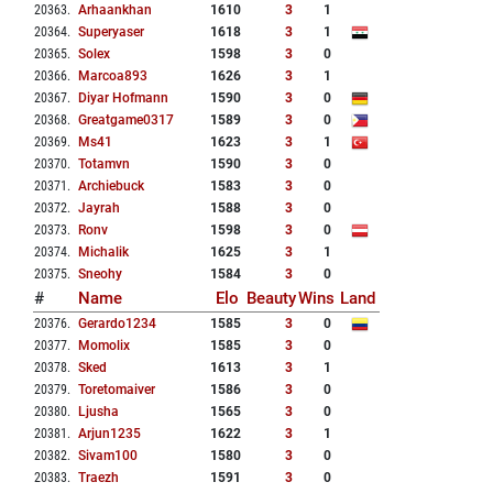
20363
.
Arhaankhan
1610
3
1
20364
.
Superyaser
1618
3
1
20365
.
Solex
1598
3
0
20366
.
Marcoa893
1626
3
1
20367
.
Diyar Hofmann
1590
3
0
20368
.
Greatgame0317
1589
3
0
20369
.
Ms41
1623
3
1
20370
.
Totamvn
1590
3
0
20371
.
Archiebuck
1583
3
0
20372
.
Jayrah
1588
3
0
20373
.
Ronv
1598
3
0
20374
.
Michalik
1625
3
1
20375
.
Sneohy
1584
3
0
#
Name
Elo
Beauty
Wins
Land
20376
.
Gerardo1234
1585
3
0
20377
.
Momolix
1585
3
0
20378
.
Sked
1613
3
1
20379
.
Toretomaiver
1586
3
0
20380
.
Ljusha
1565
3
0
20381
.
Arjun1235
1622
3
1
20382
.
Sivam100
1580
3
0
20383
.
Traezh
1591
3
0