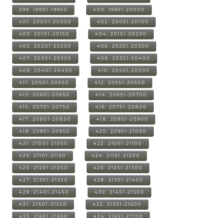
399: 19901-19950
400: 19951-20000
401: 20001-20050
402: 20051-20100
403: 20101-20150
404: 20151-20200
405: 20201-20250
406: 20251-20300
407: 20301-20350
408: 20351-20400
409: 20401-20450
410: 20451-20500
411: 20501-20550
412: 20551-20600
413: 20601-20650
414: 20651-20700
415: 20701-20750
416: 20751-20800
417: 20801-20850
418: 20851-20900
419: 20901-20950
420: 20951-21000
421: 21001-21050
422: 21051-21100
423: 21101-21150
424: 21151-21200
425: 21201-21250
426: 21251-21300
427: 21301-21350
428: 21351-21400
429: 21401-21450
430: 21451-21500
431: 21501-21550
432: 21551-21600
433: 21601-21650
434: 21651-21700