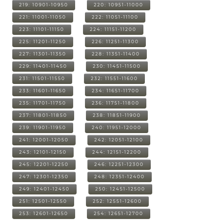
219: 10901-10950
220: 10951-11000
221: 11001-11050
222: 11051-11100
223: 11101-11150
224: 11151-11200
225: 11201-11250
226: 11251-11300
227: 11301-11350
228: 11351-11400
229: 11401-11450
230: 11451-11500
231: 11501-11550
232: 11551-11600
233: 11601-11650
234: 11651-11700
235: 11701-11750
236: 11751-11800
237: 11801-11850
238: 11851-11900
239: 11901-11950
240: 11951-12000
241: 12001-12050
242: 12051-12100
243: 12101-12150
244: 12151-12200
245: 12201-12250
246: 12251-12300
247: 12301-12350
248: 12351-12400
249: 12401-12450
250: 12451-12500
251: 12501-12550
252: 12551-12600
253: 12601-12650
254: 12651-12700