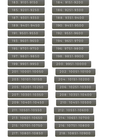
183: 9101-9150
184: 9151-9200
185: 9201-9250
186: 9251-9300
187: 9301-9350
188: 9351-9400
189: 9401-9450
190: 9451-9500
191: 9501-9550
192: 9551-9600
193: 9601-9650
194: 9651-9700
195: 9701-9750
196: 9751-9800
197: 9801-9850
198: 9851-9900
199: 9901-9950
200: 9951-10000
201: 10001-10050
202: 10051-10100
203: 10101-10150
204: 10151-10200
205: 10201-10250
206: 10251-10300
207: 10301-10350
208: 10351-10400
209: 10401-10450
210: 10451-10500
211: 10501-10550
212: 10551-10600
213: 10601-10650
214: 10651-10700
215: 10701-10750
216: 10751-10800
217: 10801-10850
218: 10851-10900