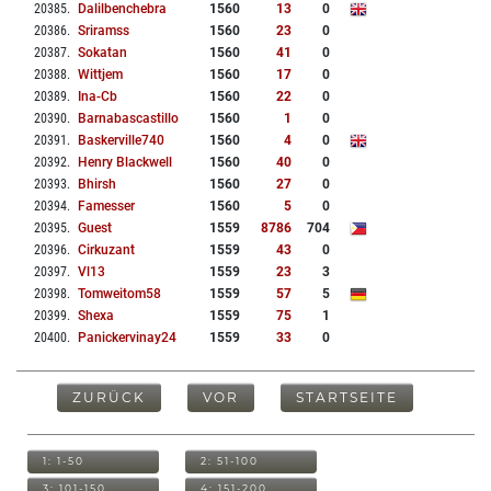
20385
.
Dalilbenchebra
1560
13
0
20386
.
Sriramss
1560
23
0
20387
.
Sokatan
1560
41
0
20388
.
Wittjem
1560
17
0
20389
.
Ina-Cb
1560
22
0
20390
.
Barnabascastillo
1560
1
0
20391
.
Baskerville740
1560
4
0
20392
.
Henry Blackwell
1560
40
0
20393
.
Bhirsh
1560
27
0
20394
.
Famesser
1560
5
0
20395
.
Guest
1559
8786
704
20396
.
Cirkuzant
1559
43
0
20397
.
Vl13
1559
23
3
20398
.
Tomweitom58
1559
57
5
20399
.
Shexa
1559
75
1
20400
.
Panickervinay24
1559
33
0
ZURÜCK
VOR
STARTSEITE
1: 1-50
2: 51-100
3: 101-150
4: 151-200