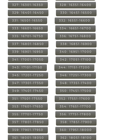
327: 16301-16350
328: 16351-16400
329: 16401-16450
330: 16451-16500
331: 16501-16550
332: 16551-16600
333: 16601-16650
334: 16651-16700
335: 16701-16750
336: 16751-16800
337: 16801-16850
338: 16851-16900
339: 16901-16950
340: 16951-17000
341: 17001-17050
342: 17051-17100
343: 17101-17150
344: 17151-17200
345: 17201-17250
346: 17251-17300
347: 17301-17350
348: 17351-17400
349: 17401-17450
350: 17451-17500
351: 17501-17550
352: 17551-17600
353: 17601-17650
354: 17651-17700
355: 17701-17750
356: 17751-17800
357: 17801-17850
358: 17851-17900
359: 17901-17950
360: 17951-18000
361: 18001-18050
362: 18051-18100