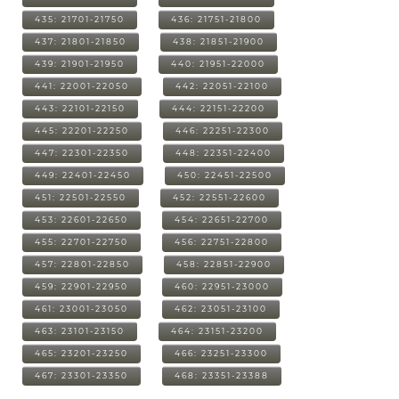
435: 21701-21750
436: 21751-21800
437: 21801-21850
438: 21851-21900
439: 21901-21950
440: 21951-22000
441: 22001-22050
442: 22051-22100
443: 22101-22150
444: 22151-22200
445: 22201-22250
446: 22251-22300
447: 22301-22350
448: 22351-22400
449: 22401-22450
450: 22451-22500
451: 22501-22550
452: 22551-22600
453: 22601-22650
454: 22651-22700
455: 22701-22750
456: 22751-22800
457: 22801-22850
458: 22851-22900
459: 22901-22950
460: 22951-23000
461: 23001-23050
462: 23051-23100
463: 23101-23150
464: 23151-23200
465: 23201-23250
466: 23251-23300
467: 23301-23350
468: 23351-23388