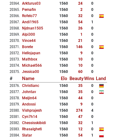
20364
.
Arkturus03
1560
24
0
20365
.
Pemafin
1560
2
0
20366
.
Rofelo77
1560
32
0
20367
.
Andi1965
1560
54
1
20368
.
Njdnan1505
1560
26
0
20369
.
Alpi300
1560
1
0
20370
.
Vince44
1560
21
0
20371
.
Borete
1560
146
0
20372
.
Hellojapan
1560
9
0
20373
.
Mathbox
1560
10
0
20374
.
Michael566
1560
10
0
20375
.
Jessica00
1560
60
0
#
Name
Elo
Beauty
Wins
Land
20376
.
Christianc
1560
35
0
20377
.
Johntav
1560
35
0
20378
.
Meijin64
1560
44
0
20379
.
Andossi
1560
9
0
20380
.
Vishprajesh
1560
274
4
20381
.
Cyn7h14
1560
47
0
20382
.
Chessisskibidi
1560
32
1
20383
.
Rhasalgheti
1560
12
0
20384
.
Slatar
1560
54
1