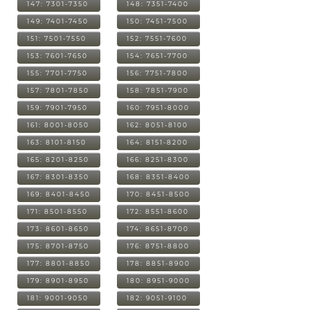
147: 7301-7350
148: 7351-7400
149: 7401-7450
150: 7451-7500
151: 7501-7550
152: 7551-7600
153: 7601-7650
154: 7651-7700
155: 7701-7750
156: 7751-7800
157: 7801-7850
158: 7851-7900
159: 7901-7950
160: 7951-8000
161: 8001-8050
162: 8051-8100
163: 8101-8150
164: 8151-8200
165: 8201-8250
166: 8251-8300
167: 8301-8350
168: 8351-8400
169: 8401-8450
170: 8451-8500
171: 8501-8550
172: 8551-8600
173: 8601-8650
174: 8651-8700
175: 8701-8750
176: 8751-8800
177: 8801-8850
178: 8851-8900
179: 8901-8950
180: 8951-9000
181: 9001-9050
182: 9051-9100