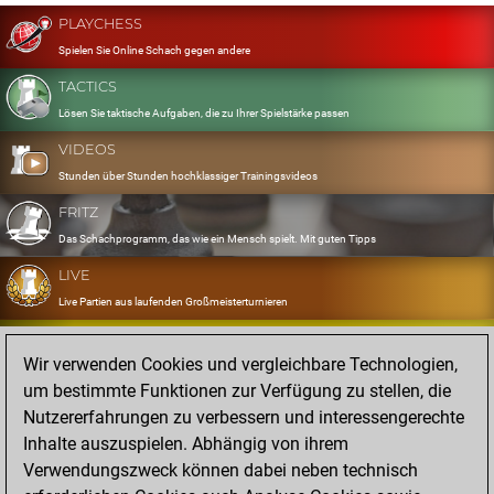
PLAYCHESS
Spielen Sie Online Schach gegen andere
TACTICS
Lösen Sie taktische Aufgaben, die zu Ihrer Spielstärke passen
VIDEOS
Stunden über Stunden hochklassiger Trainingsvideos
FRITZ
Das Schachprogramm, das wie ein Mensch spielt. Mit guten Tipps
LIVE
Live Partien aus laufenden Großmeisterturnieren
OPENINGS
Wir verwenden Cookies und vergleichbare Technologien,
Erfassen und Üben Sie Ihr Eröffnungsrepertoire
um bestimmte Funktionen zur Verfügung zu stellen, die
DATABASE
Nutzererfahrungen zu verbessern und interessengerechte
Acht Millionen starke Partien
Inhalte auszuspielen. Abhängig von ihrem
MYGAMES
Verwendungszweck können dabei neben technisch
Speichern und analysieren Sie eigene Partien in der Cloud