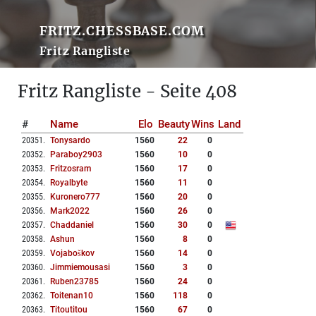
FRITZ.CHESSBASE.COM
Fritz Rangliste
Fritz Rangliste - Seite 408
#
Name
Elo
Beauty
Wins
Land
20351
.
Tonysardo
1560
22
0
20352
.
Paraboy2903
1560
10
0
20353
.
Fritzosram
1560
17
0
20354
.
Royalbyte
1560
11
0
20355
.
Kuronero777
1560
20
0
20356
.
Mark2022
1560
26
0
20357
.
Chaddaniel
1560
30
0
20358
.
Ashun
1560
8
0
20359
.
Vojaboškov
1560
14
0
20360
.
Jimmiemousasi
1560
3
0
20361
.
Ruben23785
1560
24
0
20362
.
Toitenan10
1560
118
0
20363
.
Titoutitou
1560
67
0