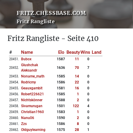
FRITZ.CHESSBASE.COM
Fritz Rangliste
Fritz Rangliste - Seite 410
#
Name
Elo
Beauty
Wins
Land
20451
.
Bubox
1587
11
0
Glushchak
20452
.
1636
70
7
Aleksandr
20453
.
Noname_math
1585
14
0
20454
.
Rodricmy
1586
22
0
20455
.
Geauxgambit
1581
16
0
20456
.
Robert226621
1585
1
0
20457
.
Nichtskönner
1588
2
0
20458
.
Sivamurugan
1501
122
4
20459
.
Christian1960
1583
1
0
20460
.
Nanu06
1590
2
0
20461
.
Zzs
1586
8
0
20462
.
Oldguylearning
1575
28
1