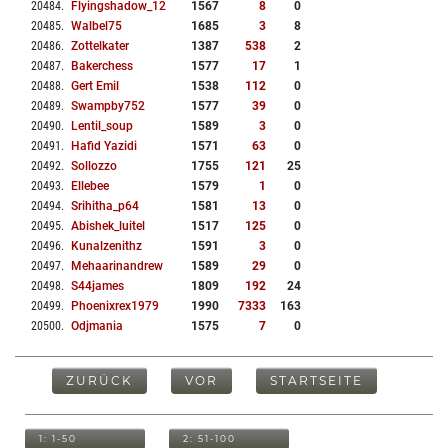
20484
.
Flyingshadow_12
1567
8
0
20485
.
Walbel75
1685
3
8
20486
.
Zottelkater
1387
538
2
20487
.
Bakerchess
1577
17
1
20488
.
Gert Emil
1538
112
0
20489
.
Swampby752
1577
39
0
20490
.
Lentil_soup
1589
3
0
20491
.
Hafid Yazidi
1571
63
0
20492
.
Sollozzo
1755
121
25
20493
.
Ellebee
1579
1
0
20494
.
Srihitha_p64
1581
13
0
20495
.
Abishek_luitel
1517
125
0
20496
.
Kunalzenithz
1591
3
0
20497
.
Mehaarinandrew
1589
29
0
20498
.
S44james
1809
192
24
20499
.
Phoenixrex1979
1990
7333
163
20500
.
Odjmania
1575
7
0
ZURÜCK
VOR
STARTSEITE
1: 1-50
2: 51-100