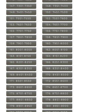
147: 7301-7350
148: 7351-7400
149: 7401-7450
150: 7451-7500
151: 7501-7550
152: 7551-7600
153: 7601-7650
154: 7651-7700
155: 7701-7750
156: 7751-7800
157: 7801-7850
158: 7851-7900
159: 7901-7950
160: 7951-8000
161: 8001-8050
162: 8051-8100
163: 8101-8150
164: 8151-8200
165: 8201-8250
166: 8251-8300
167: 8301-8350
168: 8351-8400
169: 8401-8450
170: 8451-8500
171: 8501-8550
172: 8551-8600
173: 8601-8650
174: 8651-8700
175: 8701-8750
176: 8751-8800
177: 8801-8850
178: 8851-8900
179: 8901-8950
180: 8951-9000