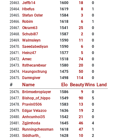
20463
.
Jeffb14
1600
18
0
20464
.
Hbefus
1619
8
1
20465
.
Stefan Oster
1584
3
0
20466
.
Robim
1618
6
1
20467
.
Okram63
1541
25
0
20468
.
Schubi87
1587
2
0
20469
.
Walmsleyn
1590
11
0
20470
.
Saeedabediyan
1590
6
0
20471
.
Heinz47
1577
5
0
20472
.
Amec
1518
74
0
20473
.
Itsthecarebear
1580
20
0
20474
.
Haungoctrung
1475
50
0
20475
.
Damngiver
1498
114
0
#
Name
Elo
Beauty
Wins
Land
20476
.
Brömsebroplayer
1586
9
0
20477
.
Bishop_of_hippo
1549
90
5
20478
.
Pravin0506
1583
13
0
20479
.
Edgar Velazco
1636
19
2
20480
.
Anhcunhoi35
1542
21
0
20481
.
Zgjimhoda
1645
46
4
20482
.
Runningchessman
1618
47
1
20483
.
Siddharth_
1628
10
2