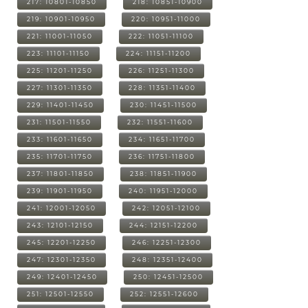
217: 10801-10850
218: 10851-10900
219: 10901-10950
220: 10951-11000
221: 11001-11050
222: 11051-11100
223: 11101-11150
224: 11151-11200
225: 11201-11250
226: 11251-11300
227: 11301-11350
228: 11351-11400
229: 11401-11450
230: 11451-11500
231: 11501-11550
232: 11551-11600
233: 11601-11650
234: 11651-11700
235: 11701-11750
236: 11751-11800
237: 11801-11850
238: 11851-11900
239: 11901-11950
240: 11951-12000
241: 12001-12050
242: 12051-12100
243: 12101-12150
244: 12151-12200
245: 12201-12250
246: 12251-12300
247: 12301-12350
248: 12351-12400
249: 12401-12450
250: 12451-12500
251: 12501-12550
252: 12551-12600