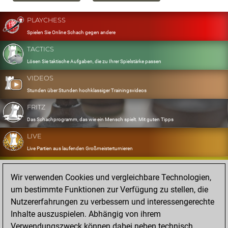
PLAYCHESS
Spielen Sie Online Schach gegen andere
TACTICS
Lösen Sie taktische Aufgaben, die zu Ihrer Spielstärke passen
VIDEOS
Stunden über Stunden hochklassiger Trainingsvideos
FRITZ
Das Schachprogramm, das wie ein Mensch spielt. Mit guten Tipps
LIVE
Live Partien aus laufenden Großmeisterturnieren
OPENINGS
Wir verwenden Cookies und vergleichbare Technologien,
Erfassen und Üben Sie Ihr Eröffnungsrepertoire
um bestimmte Funktionen zur Verfügung zu stellen, die
DATABASE
Nutzererfahrungen zu verbessern und interessengerechte
Acht Millionen starke Partien
Inhalte auszuspielen. Abhängig von ihrem
MYGAMES
Verwendungszweck können dabei neben technisch