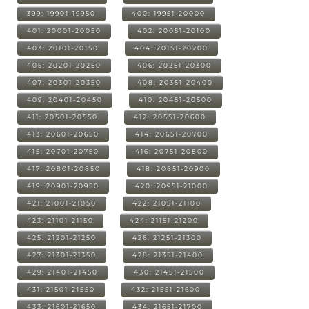
399: 19901-19950
400: 19951-20000
401: 20001-20050
402: 20051-20100
403: 20101-20150
404: 20151-20200
405: 20201-20250
406: 20251-20300
407: 20301-20350
408: 20351-20400
409: 20401-20450
410: 20451-20500
411: 20501-20550
412: 20551-20600
413: 20601-20650
414: 20651-20700
415: 20701-20750
416: 20751-20800
417: 20801-20850
418: 20851-20900
419: 20901-20950
420: 20951-21000
421: 21001-21050
422: 21051-21100
423: 21101-21150
424: 21151-21200
425: 21201-21250
426: 21251-21300
427: 21301-21350
428: 21351-21400
429: 21401-21450
430: 21451-21500
431: 21501-21550
432: 21551-21600
433: 21601-21650
434: 21651-21700