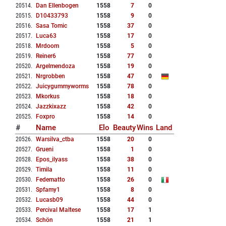
20514
.
Dan Ellenbogen
1558
7
0
20515
.
D10433793
1558
9
0
20516
.
Sasa Tomic
1558
37
0
20517
.
Luca63
1558
17
0
20518
.
Mrdoom
1558
5
0
20519
.
Reiner6
1558
77
0
20520
.
Argelmendoza
1558
19
0
20521
.
Nrgrobben
1558
47
0
20522
.
Juicygummyworms
1558
78
0
20523
.
Mkorkus
1558
18
0
20524
.
Jazzkixazz
1558
42
0
20525
.
Foxpro
1558
14
0
#
Name
Elo
Beauty
Wins
Land
20526
.
Warsilva_ctba
1558
20
0
20527
.
Grueni
1558
1
0
20528
.
Epos_ilyass
1558
38
0
20529
.
Timila
1558
11
0
20530
.
Fedematto
1558
26
0
20531
.
Spfamy1
1558
8
0
20532
.
Lucasb09
1558
44
0
20533
.
Percival Maltese
1558
17
1
20534
.
Schön
1558
21
1