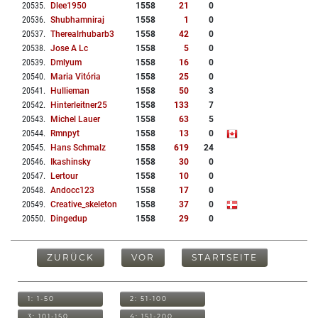
20535
.
Dlee1950
1558
21
0
20536
.
Shubhamniraj
1558
1
0
20537
.
Therealrhubarb3
1558
42
0
20538
.
Jose A Lc
1558
5
0
20539
.
Dmlyum
1558
16
0
20540
.
Maria Vitória
1558
25
0
20541
.
Hullieman
1558
50
3
20542
.
Hinterleitner25
1558
133
7
20543
.
Michel Lauer
1558
63
5
20544
.
Rmnpyt
1558
13
0
20545
.
Hans Schmalz
1558
619
24
20546
.
Ikashinsky
1558
30
0
20547
.
Lertour
1558
10
0
20548
.
Andocc123
1558
17
0
20549
.
Creative_skeleton
1558
37
0
20550
.
Dingedup
1558
29
0
ZURÜCK
VOR
STARTSEITE
1: 1-50
2: 51-100
3: 101-150
4: 151-200