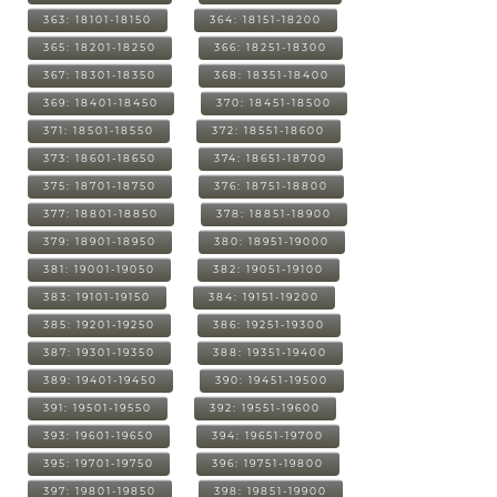
363: 18101-18150
364: 18151-18200
365: 18201-18250
366: 18251-18300
367: 18301-18350
368: 18351-18400
369: 18401-18450
370: 18451-18500
371: 18501-18550
372: 18551-18600
373: 18601-18650
374: 18651-18700
375: 18701-18750
376: 18751-18800
377: 18801-18850
378: 18851-18900
379: 18901-18950
380: 18951-19000
381: 19001-19050
382: 19051-19100
383: 19101-19150
384: 19151-19200
385: 19201-19250
386: 19251-19300
387: 19301-19350
388: 19351-19400
389: 19401-19450
390: 19451-19500
391: 19501-19550
392: 19551-19600
393: 19601-19650
394: 19651-19700
395: 19701-19750
396: 19751-19800
397: 19801-19850
398: 19851-19900