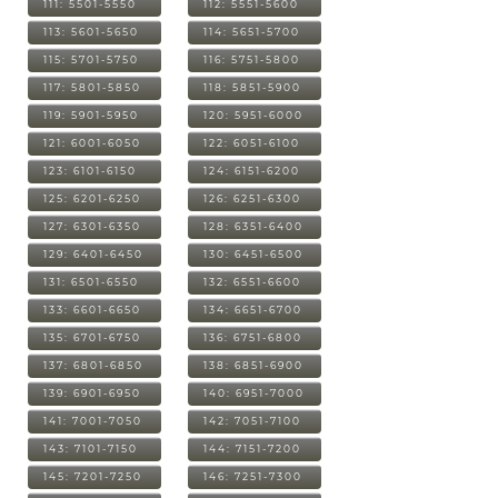
111: 5501-5550
112: 5551-5600
113: 5601-5650
114: 5651-5700
115: 5701-5750
116: 5751-5800
117: 5801-5850
118: 5851-5900
119: 5901-5950
120: 5951-6000
121: 6001-6050
122: 6051-6100
123: 6101-6150
124: 6151-6200
125: 6201-6250
126: 6251-6300
127: 6301-6350
128: 6351-6400
129: 6401-6450
130: 6451-6500
131: 6501-6550
132: 6551-6600
133: 6601-6650
134: 6651-6700
135: 6701-6750
136: 6751-6800
137: 6801-6850
138: 6851-6900
139: 6901-6950
140: 6951-7000
141: 7001-7050
142: 7051-7100
143: 7101-7150
144: 7151-7200
145: 7201-7250
146: 7251-7300