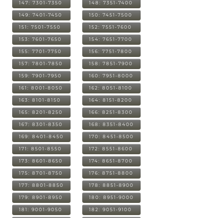
147: 7301-7350
148: 7351-7400
149: 7401-7450
150: 7451-7500
151: 7501-7550
152: 7551-7600
153: 7601-7650
154: 7651-7700
155: 7701-7750
156: 7751-7800
157: 7801-7850
158: 7851-7900
159: 7901-7950
160: 7951-8000
161: 8001-8050
162: 8051-8100
163: 8101-8150
164: 8151-8200
165: 8201-8250
166: 8251-8300
167: 8301-8350
168: 8351-8400
169: 8401-8450
170: 8451-8500
171: 8501-8550
172: 8551-8600
173: 8601-8650
174: 8651-8700
175: 8701-8750
176: 8751-8800
177: 8801-8850
178: 8851-8900
179: 8901-8950
180: 8951-9000
181: 9001-9050
182: 9051-9100