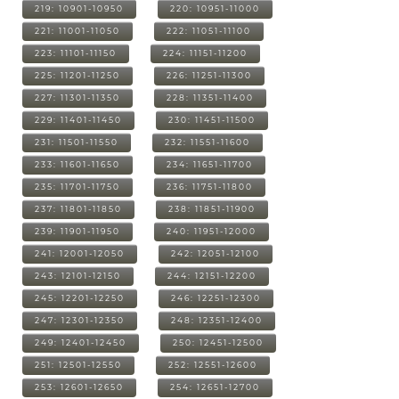
219: 10901-10950
220: 10951-11000
221: 11001-11050
222: 11051-11100
223: 11101-11150
224: 11151-11200
225: 11201-11250
226: 11251-11300
227: 11301-11350
228: 11351-11400
229: 11401-11450
230: 11451-11500
231: 11501-11550
232: 11551-11600
233: 11601-11650
234: 11651-11700
235: 11701-11750
236: 11751-11800
237: 11801-11850
238: 11851-11900
239: 11901-11950
240: 11951-12000
241: 12001-12050
242: 12051-12100
243: 12101-12150
244: 12151-12200
245: 12201-12250
246: 12251-12300
247: 12301-12350
248: 12351-12400
249: 12401-12450
250: 12451-12500
251: 12501-12550
252: 12551-12600
253: 12601-12650
254: 12651-12700