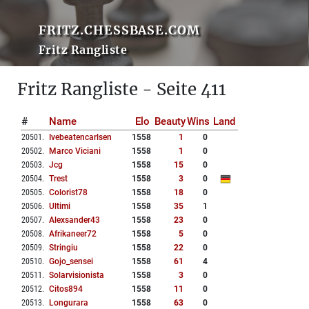
FRITZ.CHESSBASE.COM
Fritz Rangliste
Fritz Rangliste - Seite 411
#
Name
Elo
Beauty
Wins
Land
20501
.
Ivebeatencarlsen
1558
1
0
20502
.
Marco Viciani
1558
1
0
20503
.
Jcg
1558
15
0
20504
.
Trest
1558
3
0
20505
.
Colorist78
1558
18
0
20506
.
Ultimi
1558
35
1
20507
.
Alexsander43
1558
23
0
20508
.
Afrikaneer72
1558
5
0
20509
.
Stringiu
1558
22
0
20510
.
Gojo_sensei
1558
61
4
20511
.
Solarvisionista
1558
3
0
20512
.
Citos894
1558
11
0
20513
.
Longurara
1558
63
0