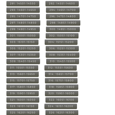
291: 14501-14550
292: 14551-14600
293: 14601-14650
294: 14651-14700
295: 14701-14750
296: 14751-14800
297: 14801-14850
298: 14851-14900
299: 14901-14950
300: 14951-15000
301: 15001-15050
302: 15051-15100
303: 15101-15150
304: 15151-15200
305: 15201-15250
306: 15251-15300
307: 15301-15350
308: 15351-15400
309: 15401-15450
310: 15451-15500
311: 15501-15550
312: 15551-15600
313: 15601-15650
314: 15651-15700
315: 15701-15750
316: 15751-15800
317: 15801-15850
318: 15851-15900
319: 15901-15950
320: 15951-16000
321: 16001-16050
322: 16051-16100
323: 16101-16150
324: 16151-16200
325: 16201-16250
326: 16251-16300