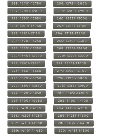
255: 12701-12750
256: 12751-12800
257: 12801-12850
258: 12851-12900
259: 12901-12950
260: 12951-13000
261: 13001-13050
262: 13051-13100
263: 13101-13150
264: 13151-13200
265: 13201-13250
266: 13251-13300
267: 13301-13350
268: 13351-13400
269: 13401-13450
270: 13451-13500
271: 13501-13550
272: 13551-13600
273: 13601-13650
274: 13651-13700
275: 13701-13750
276: 13751-13800
277: 13801-13850
278: 13851-13900
279: 13901-13950
280: 13951-14000
281: 14001-14050
282: 14051-14100
283: 14101-14150
284: 14151-14200
285: 14201-14250
286: 14251-14300
287: 14301-14350
288: 14351-14400
289: 14401-14450
290: 14451-14500