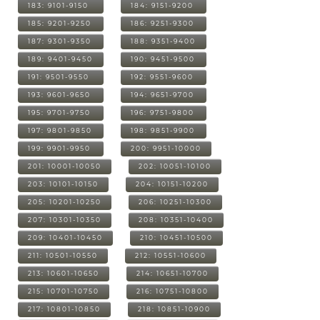
183: 9101-9150
184: 9151-9200
185: 9201-9250
186: 9251-9300
187: 9301-9350
188: 9351-9400
189: 9401-9450
190: 9451-9500
191: 9501-9550
192: 9551-9600
193: 9601-9650
194: 9651-9700
195: 9701-9750
196: 9751-9800
197: 9801-9850
198: 9851-9900
199: 9901-9950
200: 9951-10000
201: 10001-10050
202: 10051-10100
203: 10101-10150
204: 10151-10200
205: 10201-10250
206: 10251-10300
207: 10301-10350
208: 10351-10400
209: 10401-10450
210: 10451-10500
211: 10501-10550
212: 10551-10600
213: 10601-10650
214: 10651-10700
215: 10701-10750
216: 10751-10800
217: 10801-10850
218: 10851-10900