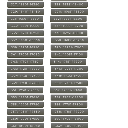
327: 16301-16350
328: 16351-16400
329: 16401-16450
330: 16451-16500
331: 16501-16550
332: 16551-16600
333: 16601-16650
334: 16651-16700
335: 16701-16750
336: 16751-16800
337: 16801-16850
338: 16851-16900
339: 16901-16950
340: 16951-17000
341: 17001-17050
342: 17051-17100
343: 17101-17150
344: 17151-17200
345: 17201-17250
346: 17251-17300
347: 17301-17350
348: 17351-17400
349: 17401-17450
350: 17451-17500
351: 17501-17550
352: 17551-17600
353: 17601-17650
354: 17651-17700
355: 17701-17750
356: 17751-17800
357: 17801-17850
358: 17851-17900
359: 17901-17950
360: 17951-18000
361: 18001-18050
362: 18051-18100