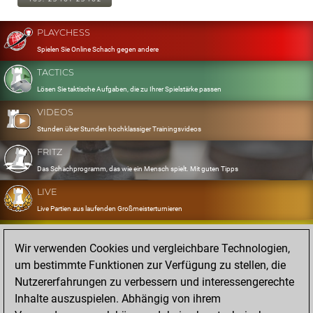
PLAYCHESS
Spielen Sie Online Schach gegen andere
TACTICS
Lösen Sie taktische Aufgaben, die zu Ihrer Spielstärke passen
VIDEOS
Stunden über Stunden hochklassiger Trainingsvideos
FRITZ
Das Schachprogramm, das wie ein Mensch spielt. Mit guten Tipps
LIVE
Live Partien aus laufenden Großmeisterturnieren
OPENINGS
Wir verwenden Cookies und vergleichbare Technologien,
Erfassen und Üben Sie Ihr Eröffnungsrepertoire
um bestimmte Funktionen zur Verfügung zu stellen, die
DATABASE
Nutzererfahrungen zu verbessern und interessengerechte
Acht Millionen starke Partien
Inhalte auszuspielen. Abhängig von ihrem
MYGAMES