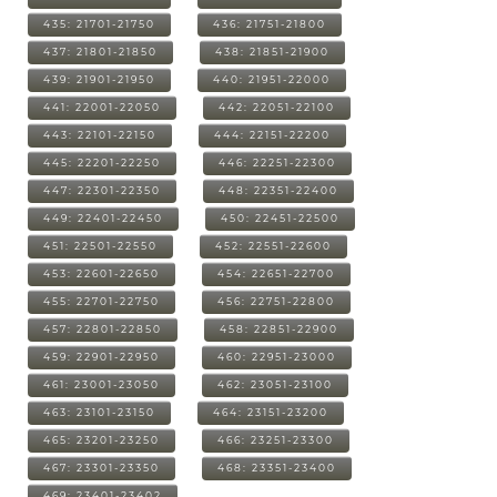
435: 21701-21750
436: 21751-21800
437: 21801-21850
438: 21851-21900
439: 21901-21950
440: 21951-22000
441: 22001-22050
442: 22051-22100
443: 22101-22150
444: 22151-22200
445: 22201-22250
446: 22251-22300
447: 22301-22350
448: 22351-22400
449: 22401-22450
450: 22451-22500
451: 22501-22550
452: 22551-22600
453: 22601-22650
454: 22651-22700
455: 22701-22750
456: 22751-22800
457: 22801-22850
458: 22851-22900
459: 22901-22950
460: 22951-23000
461: 23001-23050
462: 23051-23100
463: 23101-23150
464: 23151-23200
465: 23201-23250
466: 23251-23300
467: 23301-23350
468: 23351-23400
469: 23401-23402