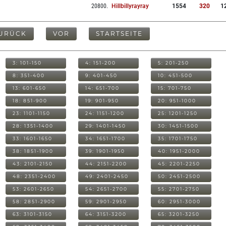
20800
.
Hillbillyrayray
1554
320
1
URÜCK
VOR
STARTSEITE
3: 101-150
4: 151-200
5: 201-250
8: 351-400
9: 401-450
10: 451-500
13: 601-650
14: 651-700
15: 701-750
18: 851-900
19: 901-950
20: 951-1000
23: 1101-1150
24: 1151-1200
25: 1201-1250
28: 1351-1400
29: 1401-1450
30: 1451-1500
33: 1601-1650
34: 1651-1700
35: 1701-1750
38: 1851-1900
39: 1901-1950
40: 1951-2000
43: 2101-2150
44: 2151-2200
45: 2201-2250
48: 2351-2400
49: 2401-2450
50: 2451-2500
53: 2601-2650
54: 2651-2700
55: 2701-2750
58: 2851-2900
59: 2901-2950
60: 2951-3000
63: 3101-3150
64: 3151-3200
65: 3201-3250