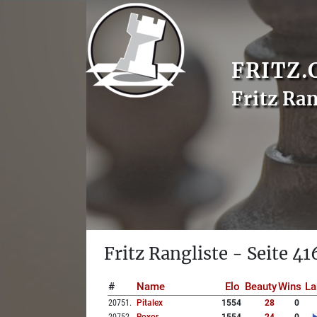
FRITZ.
Fritz Ran
Fritz Rangliste - Seite 41
#
Name
Elo
Beauty
Wins
La
20751
.
Pitalex
1554
28
0