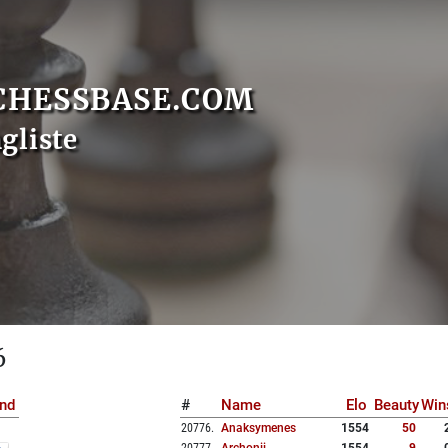
CHESSBASE.COM
gliste
6
nd
#
Name
Elo
Beauty
Win
20776
.
Anaksymenes
1554
50