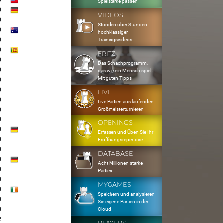
0
Spielstärke passen
0
VIDEOS
0
Stunden über Stunden
0
hochklassiger
0
Trainingsvideos
0
FRITZ
0
Das Schachprogramm,
0
das wie ein Mensch spielt.
Mit guten Tipps
0
0
LIVE
0
Live Partien aus laufenden
Großmeisterturnieren
0
0
OPENINGS
0
Erfassen und Üben Sie Ihr
0
Eröffnungsrepertoire
0
DATABASE
0
Acht Millionen starke
0
Partien
0
MYGAMES
0
Speichern und analysieren
0
Sie eigene Partien in der
0
Cloud
2
PLAYERS