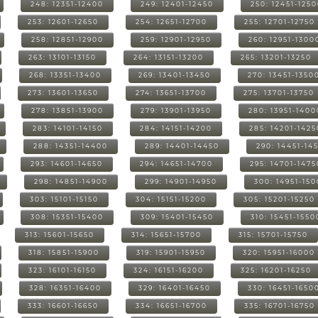
248: 12351-12400
249: 12401-12450
250: 12451-125
253: 12601-12650
254: 12651-12700
255: 12701-12750
258: 12851-12900
259: 12901-12950
260: 12951-1300
263: 13101-13150
264: 13151-13200
265: 13201-13250
268: 13351-13400
269: 13401-13450
270: 13451-1350
273: 13601-13650
274: 13651-13700
275: 13701-13750
278: 13851-13900
279: 13901-13950
280: 13951-1400
283: 14101-14150
284: 14151-14200
285: 14201-1425
288: 14351-14400
289: 14401-14450
290: 14451-14
293: 14601-14650
294: 14651-14700
295: 14701-1475
298: 14851-14900
299: 14901-14950
300: 14951-15
303: 15101-15150
304: 15151-15200
305: 15201-15250
308: 15351-15400
309: 15401-15450
310: 15451-1550
313: 15601-15650
314: 15651-15700
315: 15701-15750
318: 15851-15900
319: 15901-15950
320: 15951-16000
323: 16101-16150
324: 16151-16200
325: 16201-16250
328: 16351-16400
329: 16401-16450
330: 16451-1650
333: 16601-16650
334: 16651-16700
335: 16701-16750