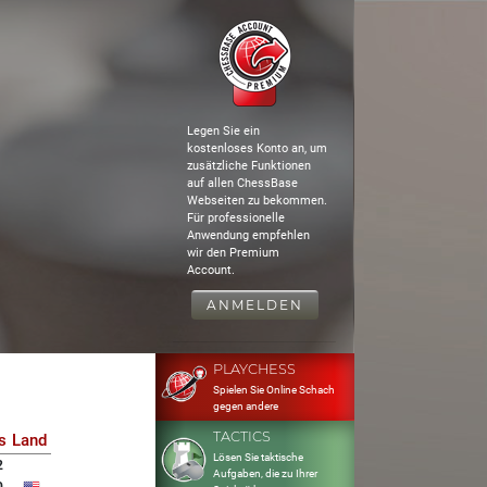
Legen Sie ein
kostenloses Konto an, um
zusätzliche Funktionen
auf allen ChessBase
Webseiten zu bekommen.
Für professionelle
Anwendung empfehlen
wir den Premium
Account.
ANMELDEN
PLAYCHESS
Spielen Sie Online Schach
gegen andere
TACTICS
s
Land
Lösen Sie taktische
2
Aufgaben, die zu Ihrer