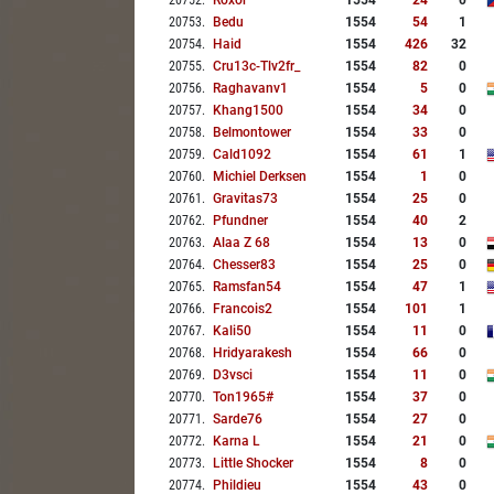
20752
.
Roxor
1554
24
0
20753
.
Bedu
1554
54
1
20754
.
Haid
1554
426
32
20755
.
Cru13c-Tlv2fr_
1554
82
0
20756
.
Raghavanv1
1554
5
0
20757
.
Khang1500
1554
34
0
20758
.
Belmontower
1554
33
0
20759
.
Cald1092
1554
61
1
20760
.
Michiel Derksen
1554
1
0
20761
.
Gravitas73
1554
25
0
20762
.
Pfundner
1554
40
2
20763
.
Alaa Z 68
1554
13
0
20764
.
Chesser83
1554
25
0
20765
.
Ramsfan54
1554
47
1
20766
.
Francois2
1554
101
1
20767
.
Kali50
1554
11
0
20768
.
Hridyarakesh
1554
66
0
20769
.
D3vsci
1554
11
0
20770
.
Ton1965#
1554
37
0
20771
.
Sarde76
1554
27
0
20772
.
Karna L
1554
21
0
20773
.
Little Shocker
1554
8
0
20774
.
Phildieu
1554
43
0