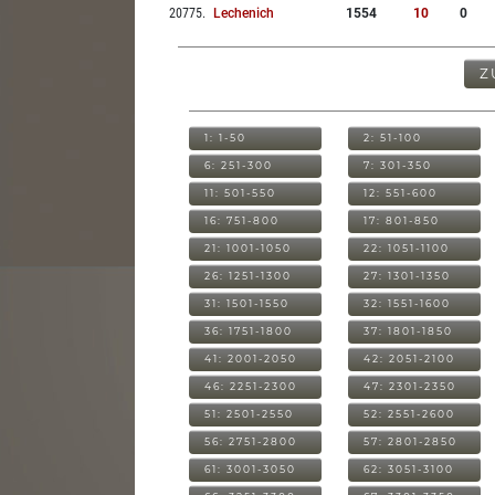
20775
.
Lechenich
1554
10
0
Z
1: 1-50
2: 51-100
6: 251-300
7: 301-350
11: 501-550
12: 551-600
16: 751-800
17: 801-850
21: 1001-1050
22: 1051-1100
26: 1251-1300
27: 1301-1350
31: 1501-1550
32: 1551-1600
36: 1751-1800
37: 1801-1850
41: 2001-2050
42: 2051-2100
46: 2251-2300
47: 2301-2350
51: 2501-2550
52: 2551-2600
56: 2751-2800
57: 2801-2850
61: 3001-3050
62: 3051-3100