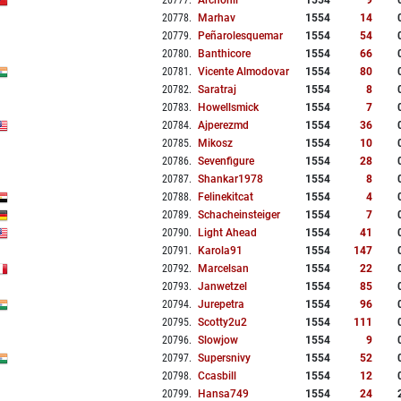
20777
.
Archonii
1554
9
20778
.
Marhav
1554
14
20779
.
Peñarolesquemar
1554
54
20780
.
Banthicore
1554
66
20781
.
Vicente Almodovar
1554
80
20782
.
Saratraj
1554
8
20783
.
Howellsmick
1554
7
20784
.
Ajperezmd
1554
36
20785
.
Mikosz
1554
10
20786
.
Sevenfigure
1554
28
20787
.
Shankar1978
1554
8
20788
.
Felinekitcat
1554
4
20789
.
Schacheinsteiger
1554
7
20790
.
Light Ahead
1554
41
20791
.
Karola91
1554
147
20792
.
Marcelsan
1554
22
20793
.
Janwetzel
1554
85
20794
.
Jurepetra
1554
96
20795
.
Scotty2u2
1554
111
20796
.
Slowjow
1554
9
20797
.
Supersnivy
1554
52
20798
.
Ccasbill
1554
12
20799
.
Hansa749
1554
24