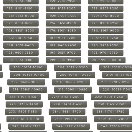
158: 7851-7900
159: 7901-7950
160: 7951-8000
163: 8101-8150
164: 8151-8200
165: 8201-8250
168: 8351-8400
169: 8401-8450
170: 8451-8500
173: 8601-8650
174: 8651-8700
175: 8701-8750
178: 8851-8900
179: 8901-8950
180: 8951-9000
183: 9101-9150
184: 9151-9200
185: 9201-9250
188: 9351-9400
189: 9401-9450
190: 9451-9500
193: 9601-9650
194: 9651-9700
195: 9701-9750
198: 9851-9900
199: 9901-9950
200: 9951-10000
203: 10101-10150
204: 10151-10200
205: 10201-1025
208: 10351-10400
209: 10401-10450
210: 10451-10
213: 10601-10650
214: 10651-10700
215: 10701-10750
218: 10851-10900
219: 10901-10950
220: 10951-1100
223: 11101-11150
224: 11151-11200
225: 11201-11250
228: 11351-11400
229: 11401-11450
230: 11451-11500
233: 11601-11650
234: 11651-11700
235: 11701-11750
238: 11851-11900
239: 11901-11950
240: 11951-12000
243: 12101-12150
244: 12151-12200
245: 12201-12250