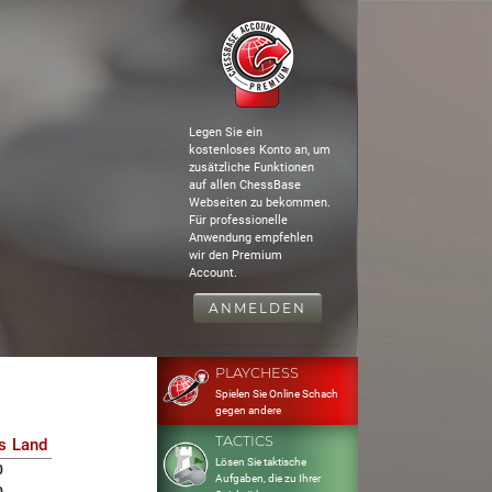
Legen Sie ein
kostenloses Konto an, um
zusätzliche Funktionen
auf allen ChessBase
Webseiten zu bekommen.
Für professionelle
Anwendung empfehlen
wir den Premium
Account.
ANMELDEN
PLAYCHESS
Spielen Sie Online Schach
gegen andere
TACTICS
s
Land
Lösen Sie taktische
0
Aufgaben, die zu Ihrer