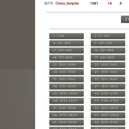
20775
.
Chess_templier
1581
14
0
Z
1: 1-50
2: 51-100
6: 251-300
7: 301-350
11: 501-550
12: 551-600
16: 751-800
17: 801-850
21: 1001-1050
22: 1051-1100
26: 1251-1300
27: 1301-1350
31: 1501-1550
32: 1551-1600
36: 1751-1800
37: 1801-1850
41: 2001-2050
42: 2051-2100
46: 2251-2300
47: 2301-2350
51: 2501-2550
52: 2551-2600
56: 2751-2800
57: 2801-2850
61: 3001-3050
62: 3051-3100