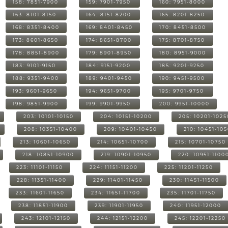
158: 7851-7900
159: 7901-7950
160: 7951-8000
163: 8101-8150
164: 8151-8200
165: 8201-8250
168: 8351-8400
169: 8401-8450
170: 8451-8500
173: 8601-8650
174: 8651-8700
175: 8701-8750
178: 8851-8900
179: 8901-8950
180: 8951-9000
183: 9101-9150
184: 9151-9200
185: 9201-9250
188: 9351-9400
189: 9401-9450
190: 9451-9500
193: 9601-9650
194: 9651-9700
195: 9701-9750
198: 9851-9900
199: 9901-9950
200: 9951-10000
203: 10101-10150
204: 10151-10200
205: 10201-1025
208: 10351-10400
209: 10401-10450
210: 10451-10
213: 10601-10650
214: 10651-10700
215: 10701-10750
218: 10851-10900
219: 10901-10950
220: 10951-1100
223: 11101-11150
224: 11151-11200
225: 11201-11250
228: 11351-11400
229: 11401-11450
230: 11451-11500
233: 11601-11650
234: 11651-11700
235: 11701-11750
238: 11851-11900
239: 11901-11950
240: 11951-12000
243: 12101-12150
244: 12151-12200
245: 12201-12250