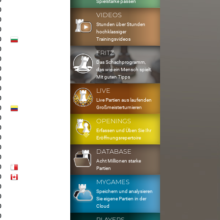
0
Spielstärke passen
0
VIDEOS
0
Stunden über Stunden
0
hochklassiger
0
Trainingsvideos
0
FRITZ
0
Das Schachprogramm,
0
das wie ein Mensch spielt.
Mit guten Tipps
0
0
LIVE
0
Live Partien aus laufenden
Großmeisterturnieren
0
0
OPENINGS
0
Erfassen und Üben Sie Ihr
0
Eröffnungsrepertoire
0
DATABASE
0
Acht Millionen starke
0
Partien
0
MYGAMES
0
Speichern und analysieren
0
Sie eigene Partien in der
0
Cloud
0
PLAYERS