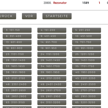
20800
.
Rezonator
1589
1
URÜCK
VOR
STARTSEITE
3: 101-150
4: 151-200
5: 201-250
8: 351-400
9: 401-450
10: 451-500
13: 601-650
14: 651-700
15: 701-750
18: 851-900
19: 901-950
20: 951-1000
23: 1101-1150
24: 1151-1200
25: 1201-1250
28: 1351-1400
29: 1401-1450
30: 1451-1500
33: 1601-1650
34: 1651-1700
35: 1701-1750
38: 1851-1900
39: 1901-1950
40: 1951-2000
43: 2101-2150
44: 2151-2200
45: 2201-2250
48: 2351-2400
49: 2401-2450
50: 2451-2500
53: 2601-2650
54: 2651-2700
55: 2701-2750
58: 2851-2900
59: 2901-2950
60: 2951-3000
63: 3101-3150
64: 3151-3200
65: 3201-3250