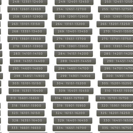
248: 12351-12400
249: 12401-12450
250: 12451-125
253: 12601-12650
254: 12651-12700
255: 12701-12750
258: 12851-12900
259: 12901-12950
260: 12951-1300
263: 13101-13150
264: 13151-13200
265: 13201-13250
268: 13351-13400
269: 13401-13450
270: 13451-1350
273: 13601-13650
274: 13651-13700
275: 13701-13750
278: 13851-13900
279: 13901-13950
280: 13951-1400
283: 14101-14150
284: 14151-14200
285: 14201-1425
288: 14351-14400
289: 14401-14450
290: 14451-14
293: 14601-14650
294: 14651-14700
295: 14701-1475
298: 14851-14900
299: 14901-14950
300: 14951-15
303: 15101-15150
304: 15151-15200
305: 15201-15250
308: 15351-15400
309: 15401-15450
310: 15451-1550
313: 15601-15650
314: 15651-15700
315: 15701-15750
318: 15851-15900
319: 15901-15950
320: 15951-16000
323: 16101-16150
324: 16151-16200
325: 16201-16250
328: 16351-16400
329: 16401-16450
330: 16451-1650
333: 16601-16650
334: 16651-16700
335: 16701-16750