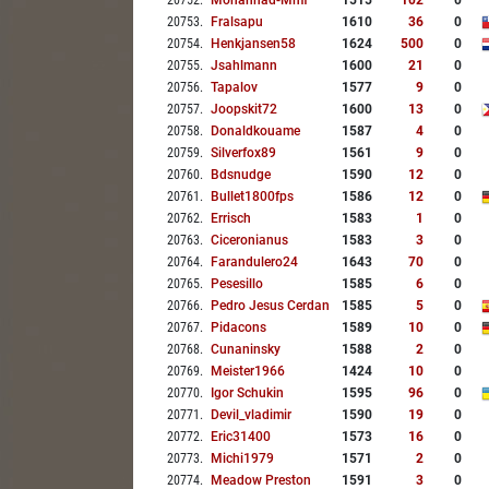
20752
.
Mohannad-Mmf
1515
102
0
20753
.
Fralsapu
1610
36
0
20754
.
Henkjansen58
1624
500
0
20755
.
Jsahlmann
1600
21
0
20756
.
Tapalov
1577
9
0
20757
.
Joopskit72
1600
13
0
20758
.
Donaldkouame
1587
4
0
20759
.
Silverfox89
1561
9
0
20760
.
Bdsnudge
1590
12
0
20761
.
Bullet1800fps
1586
12
0
20762
.
Errisch
1583
1
0
20763
.
Ciceronianus
1583
3
0
20764
.
Farandulero24
1643
70
0
20765
.
Pesesillo
1585
6
0
20766
.
Pedro Jesus Cerdan
1585
5
0
20767
.
Pidacons
1589
10
0
20768
.
Cunaninsky
1588
2
0
20769
.
Meister1966
1424
10
0
20770
.
Igor Schukin
1595
96
0
20771
.
Devil_vladimir
1590
19
0
20772
.
Eric31400
1573
16
0
20773
.
Michi1979
1571
2
0
20774
.
Meadow Preston
1591
3
0