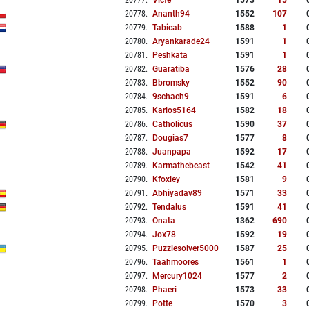
20777
.
Vicfe
1573
15
20778
.
Ananth94
1552
107
20779
.
Tabicab
1588
1
20780
.
Aryankarade24
1591
1
20781
.
Peshkata
1591
1
20782
.
Guaratiba
1576
28
20783
.
Bbromsky
1552
90
20784
.
9schach9
1591
6
20785
.
Karlos5164
1582
18
20786
.
Catholicus
1590
37
20787
.
Dougias7
1577
8
20788
.
Juanpapa
1592
17
20789
.
Karmathebeast
1542
41
20790
.
Kfoxley
1581
9
20791
.
Abhiyadav89
1571
33
20792
.
Tendalus
1591
41
20793
.
Onata
1362
690
20794
.
Jox78
1592
19
20795
.
Puzzlesolver5000
1587
25
20796
.
Taahmoores
1561
1
20797
.
Mercury1024
1577
2
20798
.
Phaeri
1573
33
20799
.
Potte
1570
3