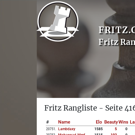
FRITZ.
Fritz Ran
Fritz Rangliste - Seite 41
#
Name
Elo
Beauty
Wins
La
20751
.
Lambdaxy
1585
5
0