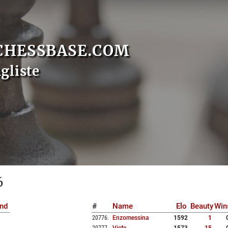
CHESSBASE.COM
gliste
6
nd
#
Name
Elo
Beauty
Win
20776
.
Enzomessina
1592
1