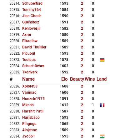
20814
.
Schubertiad
1593
2
0
20815
.
Tommy964
1584
2
0
20816
.
Jion Ghosh
1590
2
0
20817
.
Guenstolz
1591
2
0
20818
.
Kenlovesjil
1582
2
0
20819
.
Axror
1580
2
0
20820
.
Elkadibw
1589
2
0
20821
.
David Thuillier
1589
2
0
20822
.
Picuogl
1593
2
0
20823
.
Tooluus
1578
2
0
20824
.
Schachfieber
1602
2
0
20825
.
Tkdriverx
1592
2
0
#
Name
Elo
Beauty
Wins
Land
20826
.
Xplore53
1608
2
0
20827
.
Variniac
1606
2
0
20828
.
Honzele1975
1591
2
0
20829
.
Mknsh
1612
2
1
20830
.
Harshit Patil
1587
2
0
20831
.
Harisbaco
1593
2
0
20832
.
Ethgngu
1565
2
0
20833
.
Alojenne
1589
2
0
20834
.
Jyo561
1593
2
0