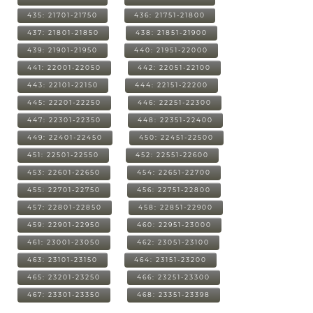
435: 21701-21750
436: 21751-21800
437: 21801-21850
438: 21851-21900
439: 21901-21950
440: 21951-22000
441: 22001-22050
442: 22051-22100
443: 22101-22150
444: 22151-22200
445: 22201-22250
446: 22251-22300
447: 22301-22350
448: 22351-22400
449: 22401-22450
450: 22451-22500
451: 22501-22550
452: 22551-22600
453: 22601-22650
454: 22651-22700
455: 22701-22750
456: 22751-22800
457: 22801-22850
458: 22851-22900
459: 22901-22950
460: 22951-23000
461: 23001-23050
462: 23051-23100
463: 23101-23150
464: 23151-23200
465: 23201-23250
466: 23251-23300
467: 23301-23350
468: 23351-23398