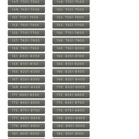
147: 7301-7350
148: 7351-7400
149: 7401-7450
150: 7451-7500
151: 7501-7550
152: 7551-7600
153: 7601-7650
154: 7651-7700
155: 7701-7750
156: 7751-7800
157: 7801-7850
158: 7851-7900
159: 7901-7950
160: 7951-8000
161: 8001-8050
162: 8051-8100
163: 8101-8150
164: 8151-8200
165: 8201-8250
166: 8251-8300
167: 8301-8350
168: 8351-8400
169: 8401-8450
170: 8451-8500
171: 8501-8550
172: 8551-8600
173: 8601-8650
174: 8651-8700
175: 8701-8750
176: 8751-8800
177: 8801-8850
178: 8851-8900
179: 8901-8950
180: 8951-9000
181: 9001-9050
182: 9051-9100