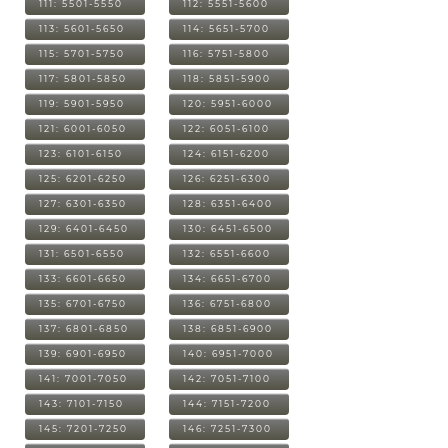
111: 5501-5550
112: 5551-5600
113: 5601-5650
114: 5651-5700
115: 5701-5750
116: 5751-5800
117: 5801-5850
118: 5851-5900
119: 5901-5950
120: 5951-6000
121: 6001-6050
122: 6051-6100
123: 6101-6150
124: 6151-6200
125: 6201-6250
126: 6251-6300
127: 6301-6350
128: 6351-6400
129: 6401-6450
130: 6451-6500
131: 6501-6550
132: 6551-6600
133: 6601-6650
134: 6651-6700
135: 6701-6750
136: 6751-6800
137: 6801-6850
138: 6851-6900
139: 6901-6950
140: 6951-7000
141: 7001-7050
142: 7051-7100
143: 7101-7150
144: 7151-7200
145: 7201-7250
146: 7251-7300