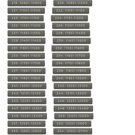
219: 10901-10950
220: 10951-11000
221: 11001-11050
222: 11051-11100
223: 11101-11150
224: 11151-11200
225: 11201-11250
226: 11251-11300
227: 11301-11350
228: 11351-11400
229: 11401-11450
230: 11451-11500
231: 11501-11550
232: 11551-11600
233: 11601-11650
234: 11651-11700
235: 11701-11750
236: 11751-11800
237: 11801-11850
238: 11851-11900
239: 11901-11950
240: 11951-12000
241: 12001-12050
242: 12051-12100
243: 12101-12150
244: 12151-12200
245: 12201-12250
246: 12251-12300
247: 12301-12350
248: 12351-12400
249: 12401-12450
250: 12451-12500
251: 12501-12550
252: 12551-12600
253: 12601-12650
254: 12651-12700