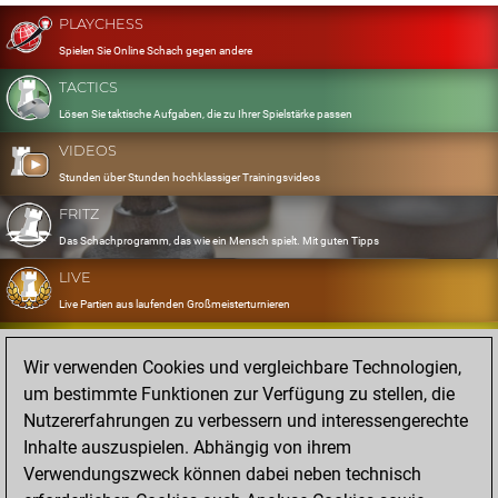
PLAYCHESS
Spielen Sie Online Schach gegen andere
TACTICS
Lösen Sie taktische Aufgaben, die zu Ihrer Spielstärke passen
VIDEOS
Stunden über Stunden hochklassiger Trainingsvideos
FRITZ
Das Schachprogramm, das wie ein Mensch spielt. Mit guten Tipps
LIVE
Live Partien aus laufenden Großmeisterturnieren
OPENINGS
Wir verwenden Cookies und vergleichbare Technologien,
Erfassen und Üben Sie Ihr Eröffnungsrepertoire
um bestimmte Funktionen zur Verfügung zu stellen, die
DATABASE
Nutzererfahrungen zu verbessern und interessengerechte
Acht Millionen starke Partien
Inhalte auszuspielen. Abhängig von ihrem
MYGAMES
Verwendungszweck können dabei neben technisch
Speichern und analysieren Sie eigene Partien in der Cloud