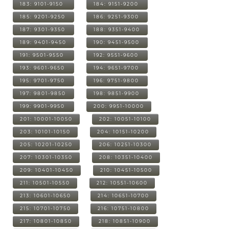
183: 9101-9150
184: 9151-9200
185: 9201-9250
186: 9251-9300
187: 9301-9350
188: 9351-9400
189: 9401-9450
190: 9451-9500
191: 9501-9550
192: 9551-9600
193: 9601-9650
194: 9651-9700
195: 9701-9750
196: 9751-9800
197: 9801-9850
198: 9851-9900
199: 9901-9950
200: 9951-10000
201: 10001-10050
202: 10051-10100
203: 10101-10150
204: 10151-10200
205: 10201-10250
206: 10251-10300
207: 10301-10350
208: 10351-10400
209: 10401-10450
210: 10451-10500
211: 10501-10550
212: 10551-10600
213: 10601-10650
214: 10651-10700
215: 10701-10750
216: 10751-10800
217: 10801-10850
218: 10851-10900