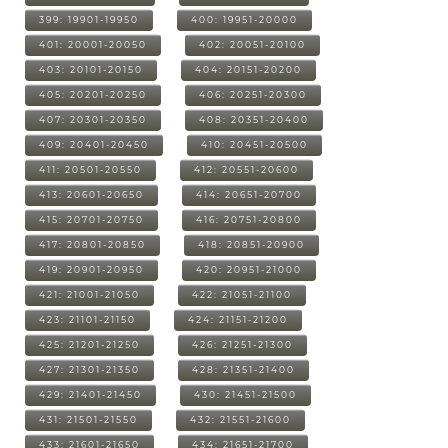
399: 19901-19950
400: 19951-20000
401: 20001-20050
402: 20051-20100
403: 20101-20150
404: 20151-20200
405: 20201-20250
406: 20251-20300
407: 20301-20350
408: 20351-20400
409: 20401-20450
410: 20451-20500
411: 20501-20550
412: 20551-20600
413: 20601-20650
414: 20651-20700
415: 20701-20750
416: 20751-20800
417: 20801-20850
418: 20851-20900
419: 20901-20950
420: 20951-21000
421: 21001-21050
422: 21051-21100
423: 21101-21150
424: 21151-21200
425: 21201-21250
426: 21251-21300
427: 21301-21350
428: 21351-21400
429: 21401-21450
430: 21451-21500
431: 21501-21550
432: 21551-21600
433: 21601-21650
434: 21651-21700