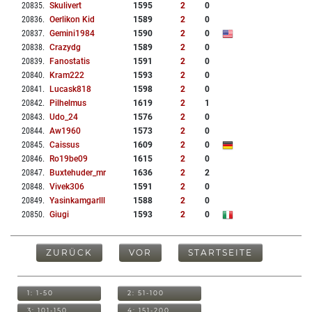
20835
.
Skulivert
1595
2
0
20836
.
Oerlikon Kid
1589
2
0
20837
.
Gemini1984
1590
2
0
20838
.
Crazydg
1589
2
0
20839
.
Fanostatis
1591
2
0
20840
.
Kram222
1593
2
0
20841
.
Lucask818
1598
2
0
20842
.
Pilhelmus
1619
2
1
20843
.
Udo_24
1576
2
0
20844
.
Aw1960
1573
2
0
20845
.
Caissus
1609
2
0
20846
.
Ro19be09
1615
2
0
20847
.
Buxtehuder_mr
1636
2
2
20848
.
Vivek306
1591
2
0
20849
.
Yasinkamgarlll
1588
2
0
20850
.
Giugi
1593
2
0
ZURÜCK
VOR
STARTSEITE
1: 1-50
2: 51-100
3: 101-150
4: 151-200