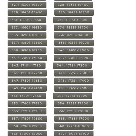
327: 16301-16350
328: 16351-16400
329: 16401-16450
330: 16451-16500
331: 16501-16550
332: 16551-16600
333: 16601-16650
334: 16651-16700
335: 16701-16750
336: 16751-16800
337: 16801-16850
338: 16851-16900
339: 16901-16950
340: 16951-17000
341: 17001-17050
342: 17051-17100
343: 17101-17150
344: 17151-17200
345: 17201-17250
346: 17251-17300
347: 17301-17350
348: 17351-17400
349: 17401-17450
350: 17451-17500
351: 17501-17550
352: 17551-17600
353: 17601-17650
354: 17651-17700
355: 17701-17750
356: 17751-17800
357: 17801-17850
358: 17851-17900
359: 17901-17950
360: 17951-18000
361: 18001-18050
362: 18051-18100