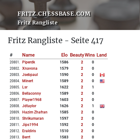
FRITZ.CHESSBASE.COM
Fritz Rangliste
Fritz Rangliste - Seite 417
#
Name
Elo
Beauty
Wins
Land
20801
.
Piperdk
1586
2
0
20802
.
Xnavona
1579
2
0
20803
.
Jsebpaul
1590
2
0
20804
.
Minert
1589
2
0
20805
.
Lsr
1622
2
1
20806
.
Bellaconny
1589
2
0
20807
.
Player1968
1603
2
0
20808
.
Jdtaylor
1626
2
1
20809
.
Hazim Zhafran
1585
2
0
20810
.
Shrikumaran
1597
2
0
20811
.
Jips1994
1592
2
0
20812
.
Eraldiris
1510
2
0
20813
.
Berrt
1583
2
0