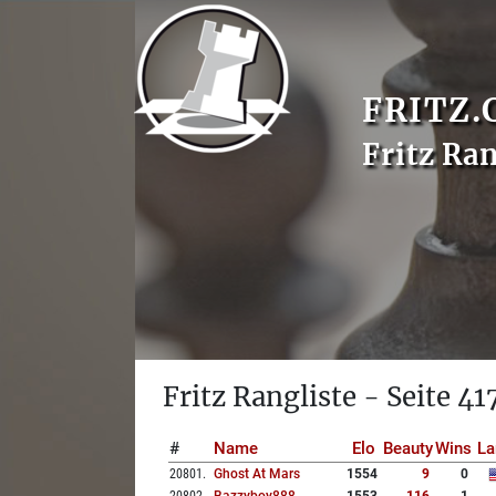
FRITZ.
Fritz Ran
Fritz Rangliste - Seite 41
#
Name
Elo
Beauty
Wins
La
20801
.
Ghost At Mars
1554
9
0