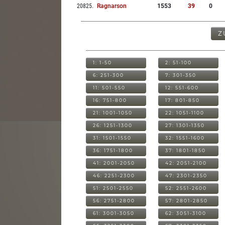
20825
.
Ragnarson
1553
39
0
Z
1: 1-50
2: 51-100
6: 251-300
7: 301-350
11: 501-550
12: 551-600
16: 751-800
17: 801-850
21: 1001-1050
22: 1051-1100
26: 1251-1300
27: 1301-1350
31: 1501-1550
32: 1551-1600
36: 1751-1800
37: 1801-1850
41: 2001-2050
42: 2051-2100
46: 2251-2300
47: 2301-2350
51: 2501-2550
52: 2551-2600
56: 2751-2800
57: 2801-2850
61: 3001-3050
62: 3051-3100