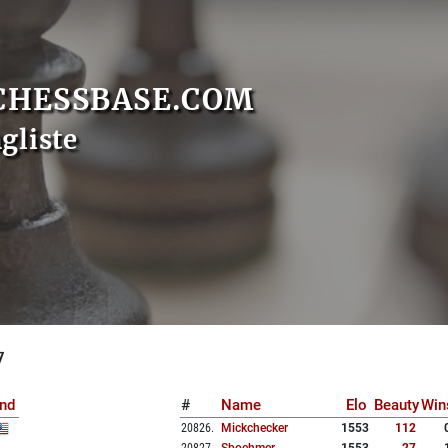
CHESSBASE.COM
gliste
7
nd
#
Name
Elo
Beauty
Win
20826
.
Mickchecker
1553
112