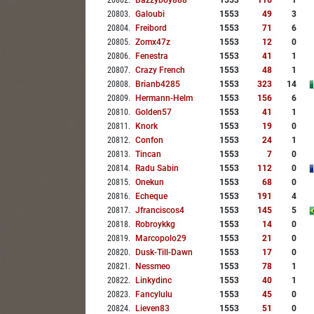
20802
.
Bazzyboy888
1553
116
1
20803
.
Galoubi
1553
49
3
20804
.
Freibord
1553
71
6
20805
.
Zomx47z
1553
12
0
20806
.
Fenestra
1553
41
1
20807
.
Crazy French
1553
48
1
20808
.
Brianb4285
1553
323
14
20809
.
Hermann-Helm
1553
156
6
20810
.
Golden57
1553
41
1
20811
.
Knork
1553
19
0
20812
.
Confon
1553
24
1
20813
.
Tincan
1553
7
0
20814
.
Radu Sabin
1553
112
0
20815
.
Onekun
1553
68
0
20816
.
Echeque
1553
191
4
20817
.
Jfranciscos4
1553
145
5
20818
.
Robroykkg
1553
14
0
20819
.
Marcopolo29
1553
21
0
20820
.
Dusk-Till-Dawn
1553
17
0
20821
.
Nessmeo
1553
78
1
20822
.
Linkydinc
1553
40
1
20823
.
Fancylulu
1553
45
0
20824
.
Lieven83
1553
51
0