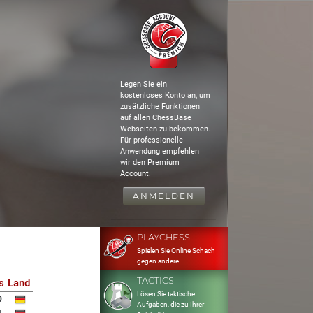
Legen Sie ein
kostenloses Konto an, um
zusätzliche Funktionen
auf allen ChessBase
Webseiten zu bekommen.
Für professionelle
Anwendung empfehlen
wir den Premium
Account.
ANMELDEN
PLAYCHESS
Spielen Sie Online Schach
gegen andere
TACTICS
s
Land
Lösen Sie taktische
0
Aufgaben, die zu Ihrer