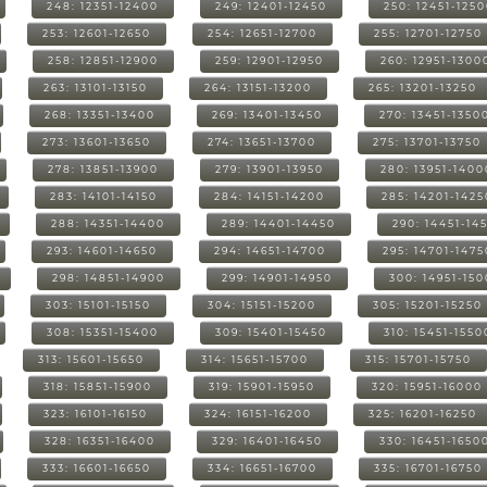
248: 12351-12400
249: 12401-12450
250: 12451-125
253: 12601-12650
254: 12651-12700
255: 12701-12750
258: 12851-12900
259: 12901-12950
260: 12951-1300
263: 13101-13150
264: 13151-13200
265: 13201-13250
268: 13351-13400
269: 13401-13450
270: 13451-1350
273: 13601-13650
274: 13651-13700
275: 13701-13750
278: 13851-13900
279: 13901-13950
280: 13951-1400
283: 14101-14150
284: 14151-14200
285: 14201-1425
288: 14351-14400
289: 14401-14450
290: 14451-14
293: 14601-14650
294: 14651-14700
295: 14701-1475
298: 14851-14900
299: 14901-14950
300: 14951-15
303: 15101-15150
304: 15151-15200
305: 15201-15250
308: 15351-15400
309: 15401-15450
310: 15451-1550
313: 15601-15650
314: 15651-15700
315: 15701-15750
318: 15851-15900
319: 15901-15950
320: 15951-16000
323: 16101-16150
324: 16151-16200
325: 16201-16250
328: 16351-16400
329: 16401-16450
330: 16451-1650
333: 16601-16650
334: 16651-16700
335: 16701-16750