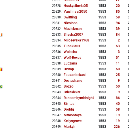
20827
.
Sboehmer
1553
27
20828
.
Huskysiberia05
1553
20
20829
.
Vaishnavi2050
1553
85
20830
.
Swilfling
1553
58
20831
.
Nicoloso
1553
94
20832
.
Muzickman
1553
39
20833
.
Shesha2007
1553
84
20834
.
Milosevska1968
1553
2
20835
.
Tubaklaus
1553
63
20836
.
Wolschx
1553
3
20837
.
Wolf-Rexus
1553
51
20838
.
Luczana
1553
11
20839
.
Oldtop
1553
60
20840
.
Fauzanbekasi
1553
25
20841
.
Destephane
1553
9
20842
.
Bozzo
1553
50
20843
.
Brieskicker
1553
9
20844
.
Ransombymidnight
1553
86
20845
.
Bir_tas
1553
40
20846
.
Doddq
1553
58
20847
.
Mtmontoya
1553
19
20848
.
Kellysgrove
1553
19
20849
.
Markyh
1553
226