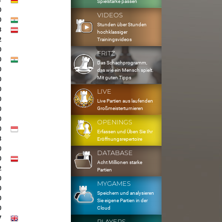
1
Spielstärke passen
0
VIDEOS
0
Stunden über Stunden
3
hochklassiger
2
Trainingsvideos
0
FRITZ
0
Das Schachprogramm,
0
das wie ein Mensch spielt.
Mit guten Tipps
0
0
LIVE
0
Live Partien aus laufenden
Großmeisterturnieren
0
0
OPENINGS
0
Erfassen und Üben Sie Ihr
3
Eröffnungsrepertoire
0
DATABASE
0
Acht Millionen starke
2
Partien
0
MYGAMES
0
Speichern und analysieren
0
Sie eigene Partien in der
0
Cloud
7
PLAYERS