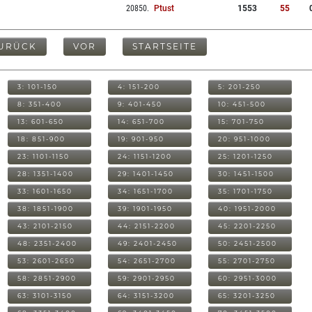
20850
.
Ptust
1553
55
URÜCK
VOR
STARTSEITE
3: 101-150
4: 151-200
5: 201-250
8: 351-400
9: 401-450
10: 451-500
13: 601-650
14: 651-700
15: 701-750
18: 851-900
19: 901-950
20: 951-1000
23: 1101-1150
24: 1151-1200
25: 1201-1250
28: 1351-1400
29: 1401-1450
30: 1451-1500
33: 1601-1650
34: 1651-1700
35: 1701-1750
38: 1851-1900
39: 1901-1950
40: 1951-2000
43: 2101-2150
44: 2151-2200
45: 2201-2250
48: 2351-2400
49: 2401-2450
50: 2451-2500
53: 2601-2650
54: 2651-2700
55: 2701-2750
58: 2851-2900
59: 2901-2950
60: 2951-3000
63: 3101-3150
64: 3151-3200
65: 3201-3250