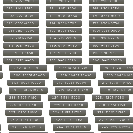
158: 7851-7900
159: 7901-7950
160: 7951-8000
163: 8101-8150
164: 8151-8200
165: 8201-8250
168: 8351-8400
169: 8401-8450
170: 8451-8500
173: 8601-8650
174: 8651-8700
175: 8701-8750
178: 8851-8900
179: 8901-8950
180: 8951-9000
183: 9101-9150
184: 9151-9200
185: 9201-9250
188: 9351-9400
189: 9401-9450
190: 9451-9500
193: 9601-9650
194: 9651-9700
195: 9701-9750
198: 9851-9900
199: 9901-9950
200: 9951-10000
203: 10101-10150
204: 10151-10200
205: 10201-1025
208: 10351-10400
209: 10401-10450
210: 10451-10
213: 10601-10650
214: 10651-10700
215: 10701-10750
218: 10851-10900
219: 10901-10950
220: 10951-1100
223: 11101-11150
224: 11151-11200
225: 11201-11250
228: 11351-11400
229: 11401-11450
230: 11451-11500
233: 11601-11650
234: 11651-11700
235: 11701-11750
238: 11851-11900
239: 11901-11950
240: 11951-12000
243: 12101-12150
244: 12151-12200
245: 12201-12250