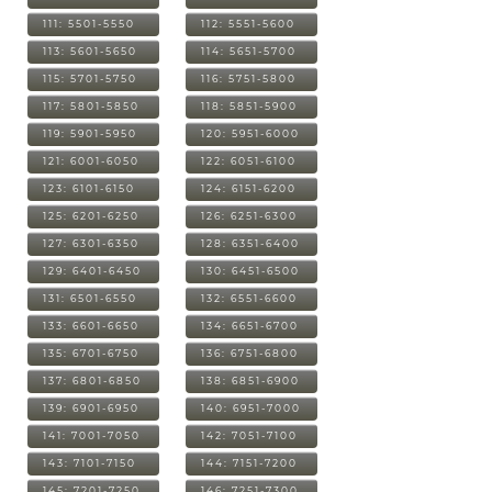
111: 5501-5550
112: 5551-5600
113: 5601-5650
114: 5651-5700
115: 5701-5750
116: 5751-5800
117: 5801-5850
118: 5851-5900
119: 5901-5950
120: 5951-6000
121: 6001-6050
122: 6051-6100
123: 6101-6150
124: 6151-6200
125: 6201-6250
126: 6251-6300
127: 6301-6350
128: 6351-6400
129: 6401-6450
130: 6451-6500
131: 6501-6550
132: 6551-6600
133: 6601-6650
134: 6651-6700
135: 6701-6750
136: 6751-6800
137: 6801-6850
138: 6851-6900
139: 6901-6950
140: 6951-7000
141: 7001-7050
142: 7051-7100
143: 7101-7150
144: 7151-7200
145: 7201-7250
146: 7251-7300