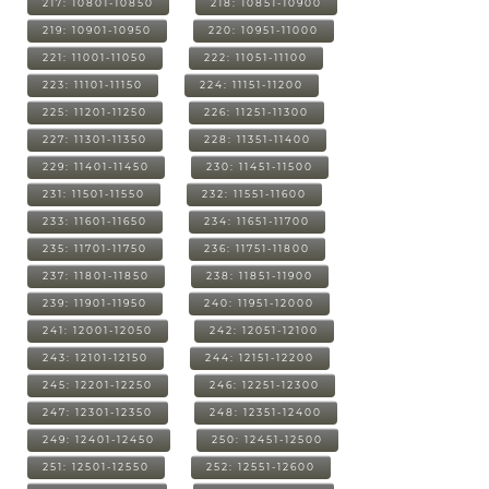
217: 10801-10850
218: 10851-10900
219: 10901-10950
220: 10951-11000
221: 11001-11050
222: 11051-11100
223: 11101-11150
224: 11151-11200
225: 11201-11250
226: 11251-11300
227: 11301-11350
228: 11351-11400
229: 11401-11450
230: 11451-11500
231: 11501-11550
232: 11551-11600
233: 11601-11650
234: 11651-11700
235: 11701-11750
236: 11751-11800
237: 11801-11850
238: 11851-11900
239: 11901-11950
240: 11951-12000
241: 12001-12050
242: 12051-12100
243: 12101-12150
244: 12151-12200
245: 12201-12250
246: 12251-12300
247: 12301-12350
248: 12351-12400
249: 12401-12450
250: 12451-12500
251: 12501-12550
252: 12551-12600