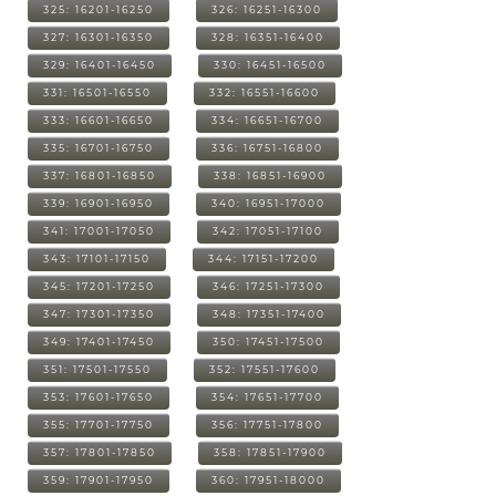
325: 16201-16250
326: 16251-16300
327: 16301-16350
328: 16351-16400
329: 16401-16450
330: 16451-16500
331: 16501-16550
332: 16551-16600
333: 16601-16650
334: 16651-16700
335: 16701-16750
336: 16751-16800
337: 16801-16850
338: 16851-16900
339: 16901-16950
340: 16951-17000
341: 17001-17050
342: 17051-17100
343: 17101-17150
344: 17151-17200
345: 17201-17250
346: 17251-17300
347: 17301-17350
348: 17351-17400
349: 17401-17450
350: 17451-17500
351: 17501-17550
352: 17551-17600
353: 17601-17650
354: 17651-17700
355: 17701-17750
356: 17751-17800
357: 17801-17850
358: 17851-17900
359: 17901-17950
360: 17951-18000