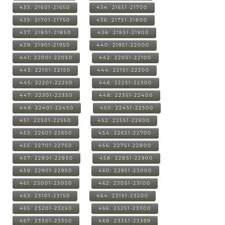
433: 21601-21650
434: 21651-21700
435: 21701-21750
436: 21751-21800
437: 21801-21850
438: 21851-21900
439: 21901-21950
440: 21951-22000
441: 22001-22050
442: 22051-22100
443: 22101-22150
444: 22151-22200
445: 22201-22250
446: 22251-22300
447: 22301-22350
448: 22351-22400
449: 22401-22450
450: 22451-22500
451: 22501-22550
452: 22551-22600
453: 22601-22650
454: 22651-22700
455: 22701-22750
456: 22751-22800
457: 22801-22850
458: 22851-22900
459: 22901-22950
460: 22951-23000
461: 23001-23050
462: 23051-23100
463: 23101-23150
464: 23151-23200
465: 23201-23250
466: 23251-23300
467: 23301-23350
468: 23351-23399