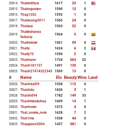
20814
.
Thabirdface
1617
23
1
20815
.
Thabogumpo
1590
12
0
20816
.
Thag1202
1592
1
0
20817
.
Thaiduong3011
1565
24
0
20818
.
Thaiquy
1563
22
0
Thakkshanya
20819
.
1564
3
0
Subaraj
20820
.
Thalheimer
1561
59
0
20821
.
Thally
1624
6
2
20822
.
Thally73
1590
2
0
20823
.
Thalmann
1724
563
52
20824
.
Thanh181137
1491
135
0
20825
.
Thanh27474322345
1569
13
0
#
Name
Elo
Beauty
Wins
Land
20826
.
Thanhdat09
1558
112
0
20827
.
Thanhdu
1626
3
1
20828
.
Thanhld94
1782
149
33
20829
.
Thanhteyokchua
1609
14
1
20830
.
Thanhvien
1572
4
0
20831
.
That_rookie_rook
1628
7
2
20832
.
That1me
1558
44
0
20833
.
Thaygiaov2004
1437
381
0