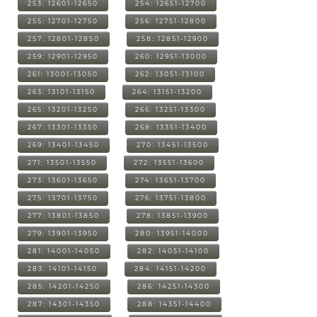
253: 12601-12650
254: 12651-12700
255: 12701-12750
256: 12751-12800
257: 12801-12850
258: 12851-12900
259: 12901-12950
260: 12951-13000
261: 13001-13050
262: 13051-13100
263: 13101-13150
264: 13151-13200
265: 13201-13250
266: 13251-13300
267: 13301-13350
268: 13351-13400
269: 13401-13450
270: 13451-13500
271: 13501-13550
272: 13551-13600
273: 13601-13650
274: 13651-13700
275: 13701-13750
276: 13751-13800
277: 13801-13850
278: 13851-13900
279: 13901-13950
280: 13951-14000
281: 14001-14050
282: 14051-14100
283: 14101-14150
284: 14151-14200
285: 14201-14250
286: 14251-14300
287: 14301-14350
288: 14351-14400