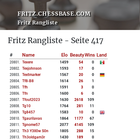
FRITZ.CHESSBASE.COM
Fritz Rangliste
Fritz Rangliste - Seite 417
#
Name
Elo
Beauty
Wins
Land
20801
.
Texere
1459
54
0
20802
.
Texjohnson
1593
17
0
20803
.
Textmarker
1567
20
0
20804
.
Tf8-B8
1614
26
1
20805
.
Tfh
1591
3
0
20806
.
Tfn
1600
6
0
20807
.
Tfout2023
1630
2618
109
20808
.
Tg10
1764
281
11
20809
.
Tg8457
1583
10
0
20810
.
Tgaurilavas
1864
1177
67
20811
.
Tgnome57
2077
4145
109
20812
.
Th3 Y3ll0w S0n
1805
288
15
20813
.
Th3oldgam3r
1430
189
0