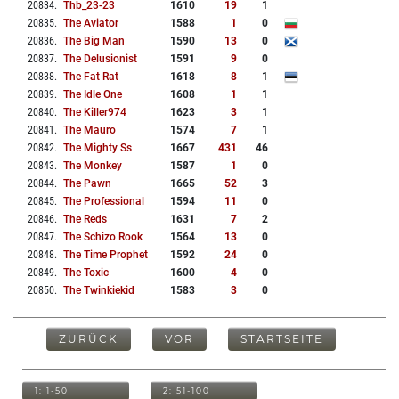
20834
.
Thb_23-23
1610
19
1
20835
.
The Aviator
1588
1
0
20836
.
The Big Man
1590
13
0
20837
.
The Delusionist
1591
9
0
20838
.
The Fat Rat
1618
8
1
20839
.
The Idle One
1608
1
1
20840
.
The Killer974
1623
3
1
20841
.
The Mauro
1574
7
1
20842
.
The Mighty Ss
1667
431
46
20843
.
The Monkey
1587
1
0
20844
.
The Pawn
1665
52
3
20845
.
The Professional
1594
11
0
20846
.
The Reds
1631
7
2
20847
.
The Schizo Rook
1564
13
0
20848
.
The Time Prophet
1592
24
0
20849
.
The Toxic
1600
4
0
20850
.
The Twinkiekid
1583
3
0
ZURÜCK
VOR
STARTSEITE
1: 1-50
2: 51-100