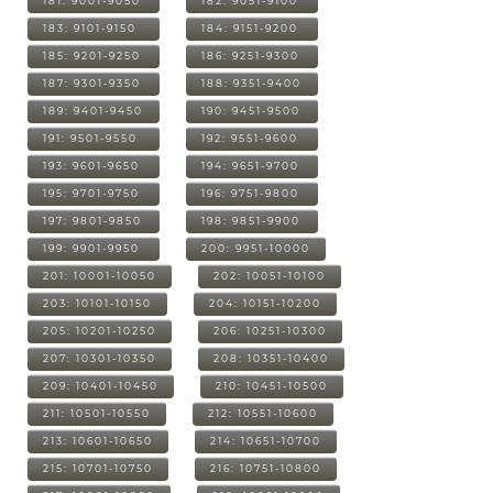
181: 9001-9050
182: 9051-9100
183: 9101-9150
184: 9151-9200
185: 9201-9250
186: 9251-9300
187: 9301-9350
188: 9351-9400
189: 9401-9450
190: 9451-9500
191: 9501-9550
192: 9551-9600
193: 9601-9650
194: 9651-9700
195: 9701-9750
196: 9751-9800
197: 9801-9850
198: 9851-9900
199: 9901-9950
200: 9951-10000
201: 10001-10050
202: 10051-10100
203: 10101-10150
204: 10151-10200
205: 10201-10250
206: 10251-10300
207: 10301-10350
208: 10351-10400
209: 10401-10450
210: 10451-10500
211: 10501-10550
212: 10551-10600
213: 10601-10650
214: 10651-10700
215: 10701-10750
216: 10751-10800