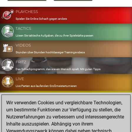
PLAYCHESS
Spielen Sie Online Schach gegen andere
TACTICS
Lösen Sie taktische Aufgaben, die zu Ihrer Spielstärke passen
VIDEOS
Stunden über Stunden hochklassiger Trainingsvideos
FRITZ
Das Schachprogramm, das wie ein Mensch spielt. Mit guten Tipps
LIVE
Live Partien aus laufenden Großmeisterturnieren
OPENINGS
Wir verwenden Cookies und vergleichbare Technologien,
Erfassen und Üben Sie Ihr Eröffnungsrepertoire
um bestimmte Funktionen zur Verfügung zu stellen, die
DATABASE
Nutzererfahrungen zu verbessern und interessengerechte
Acht Millionen starke Partien
Inhalte auszuspielen. Abhängig von ihrem
MYGAMES
Verwendungszweck können dabei neben technisch