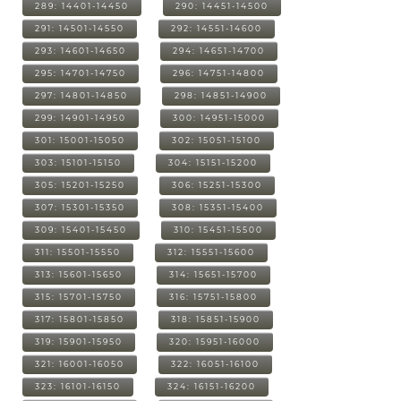
289: 14401-14450
290: 14451-14500
291: 14501-14550
292: 14551-14600
293: 14601-14650
294: 14651-14700
295: 14701-14750
296: 14751-14800
297: 14801-14850
298: 14851-14900
299: 14901-14950
300: 14951-15000
301: 15001-15050
302: 15051-15100
303: 15101-15150
304: 15151-15200
305: 15201-15250
306: 15251-15300
307: 15301-15350
308: 15351-15400
309: 15401-15450
310: 15451-15500
311: 15501-15550
312: 15551-15600
313: 15601-15650
314: 15651-15700
315: 15701-15750
316: 15751-15800
317: 15801-15850
318: 15851-15900
319: 15901-15950
320: 15951-16000
321: 16001-16050
322: 16051-16100
323: 16101-16150
324: 16151-16200