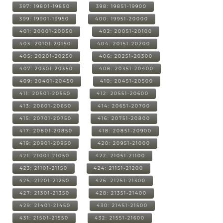
397: 19801-19850
398: 19851-19900
399: 19901-19950
400: 19951-20000
401: 20001-20050
402: 20051-20100
403: 20101-20150
404: 20151-20200
405: 20201-20250
406: 20251-20300
407: 20301-20350
408: 20351-20400
409: 20401-20450
410: 20451-20500
411: 20501-20550
412: 20551-20600
413: 20601-20650
414: 20651-20700
415: 20701-20750
416: 20751-20800
417: 20801-20850
418: 20851-20900
419: 20901-20950
420: 20951-21000
421: 21001-21050
422: 21051-21100
423: 21101-21150
424: 21151-21200
425: 21201-21250
426: 21251-21300
427: 21301-21350
428: 21351-21400
429: 21401-21450
430: 21451-21500
431: 21501-21550
432: 21551-21600