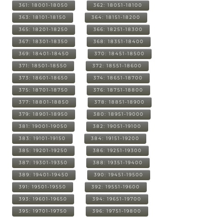
361: 18001-18050
362: 18051-18100
363: 18101-18150
364: 18151-18200
365: 18201-18250
366: 18251-18300
367: 18301-18350
368: 18351-18400
369: 18401-18450
370: 18451-18500
371: 18501-18550
372: 18551-18600
373: 18601-18650
374: 18651-18700
375: 18701-18750
376: 18751-18800
377: 18801-18850
378: 18851-18900
379: 18901-18950
380: 18951-19000
381: 19001-19050
382: 19051-19100
383: 19101-19150
384: 19151-19200
385: 19201-19250
386: 19251-19300
387: 19301-19350
388: 19351-19400
389: 19401-19450
390: 19451-19500
391: 19501-19550
392: 19551-19600
393: 19601-19650
394: 19651-19700
395: 19701-19750
396: 19751-19800