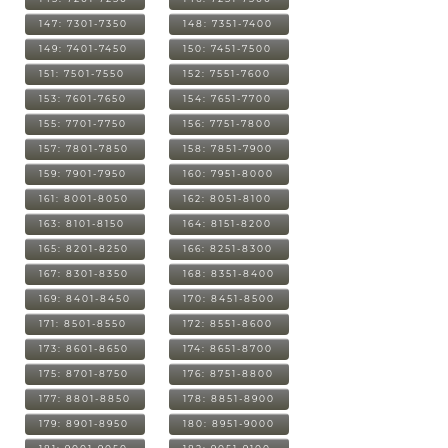
147: 7301-7350
148: 7351-7400
149: 7401-7450
150: 7451-7500
151: 7501-7550
152: 7551-7600
153: 7601-7650
154: 7651-7700
155: 7701-7750
156: 7751-7800
157: 7801-7850
158: 7851-7900
159: 7901-7950
160: 7951-8000
161: 8001-8050
162: 8051-8100
163: 8101-8150
164: 8151-8200
165: 8201-8250
166: 8251-8300
167: 8301-8350
168: 8351-8400
169: 8401-8450
170: 8451-8500
171: 8501-8550
172: 8551-8600
173: 8601-8650
174: 8651-8700
175: 8701-8750
176: 8751-8800
177: 8801-8850
178: 8851-8900
179: 8901-8950
180: 8951-9000