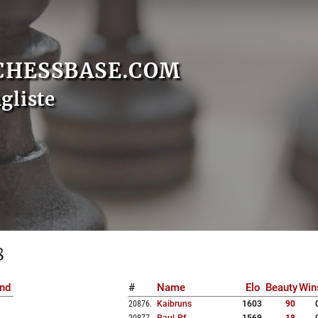
CHESSBASE.COM
gliste
8
nd
#
Name
Elo
Beauty
Win
20876
.
Kaibruns
1603
90