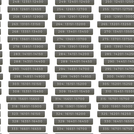
248: 12351-12400
249: 12401-12450
250: 12451-125
253: 12601-12650
254: 12651-12700
255: 12701-12750
258: 12851-12900
259: 12901-12950
260: 12951-1300
263: 13101-13150
264: 13151-13200
265: 13201-13250
268: 13351-13400
269: 13401-13450
270: 13451-1350
273: 13601-13650
274: 13651-13700
275: 13701-13750
278: 13851-13900
279: 13901-13950
280: 13951-1400
283: 14101-14150
284: 14151-14200
285: 14201-1425
288: 14351-14400
289: 14401-14450
290: 14451-14
293: 14601-14650
294: 14651-14700
295: 14701-1475
298: 14851-14900
299: 14901-14950
300: 14951-15
303: 15101-15150
304: 15151-15200
305: 15201-15250
308: 15351-15400
309: 15401-15450
310: 15451-1550
313: 15601-15650
314: 15651-15700
315: 15701-15750
318: 15851-15900
319: 15901-15950
320: 15951-16000
323: 16101-16150
324: 16151-16200
325: 16201-16250
328: 16351-16400
329: 16401-16450
330: 16451-1650
333: 16601-16650
334: 16651-16700
335: 16701-16750