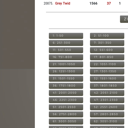
20875
.
Grey Twid
1566
37
1
Z
1: 1-50
2: 51-100
6: 251-300
7: 301-350
11: 501-550
12: 551-600
16: 751-800
17: 801-850
21: 1001-1050
22: 1051-1100
26: 1251-1300
27: 1301-1350
31: 1501-1550
32: 1551-1600
36: 1751-1800
37: 1801-1850
41: 2001-2050
42: 2051-2100
46: 2251-2300
47: 2301-2350
51: 2501-2550
52: 2551-2600
56: 2751-2800
57: 2801-2850
61: 3001-3050
62: 3051-3100