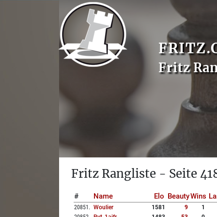
FRITZ.
Fritz Ran
Fritz Rangliste - Seite 41
#
Name
Elo
Beauty
Wins
La
20851
.
Woulier
1581
9
1