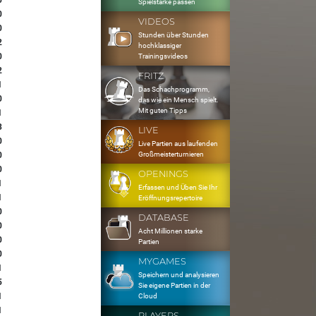
0
Spielstärke passen
0
VIDEOS
0
Stunden über Stunden
2
hochklassiger
0
Trainingsvideos
2
FRITZ
1
Das Schachprogramm,
0
das wie ein Mensch spielt.
Mit guten Tipps
1
3
LIVE
0
Live Partien aus laufenden
Großmeisterturnieren
0
0
OPENINGS
1
Erfassen und Üben Sie Ihr
1
Eröffnungsrepertoire
0
DATABASE
0
Acht Millionen starke
0
Partien
0
MYGAMES
1
Speichern und analysieren
5
Sie eigene Partien in der
1
Cloud
1
PLAYERS