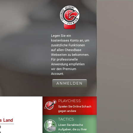
Legen Sie ein
kostenloses Konto an, um
zusätzliche Funktionen
auf allen ChessBase
Webseiten zu bekommen.
Für professionelle
Anwendung empfehlen
wir den Premium
Account.
ANMELDEN
PLAYCHESS
Spielen Sie Online Schach
gegen andere
TACTICS
s
Land
Lösen Sie taktische
0
Aufgaben, die zu Ihrer