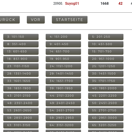
20900
.
Suyog01
1668
42
URÜCK
VOR
STARTSEITE
3: 101-150
4: 151-200
5: 201-250
8: 351-400
9: 401-450
10: 451-500
13: 601-650
14: 651-700
15: 701-750
18: 851-900
19: 901-950
20: 951-1000
23: 1101-1150
24: 1151-1200
25: 1201-1250
28: 1351-1400
29: 1401-1450
30: 1451-1500
33: 1601-1650
34: 1651-1700
35: 1701-1750
38: 1851-1900
39: 1901-1950
40: 1951-2000
43: 2101-2150
44: 2151-2200
45: 2201-2250
48: 2351-2400
49: 2401-2450
50: 2451-2500
53: 2601-2650
54: 2651-2700
55: 2701-2750
58: 2851-2900
59: 2901-2950
60: 2951-3000
63: 3101-3150
64: 3151-3200
65: 3201-3250