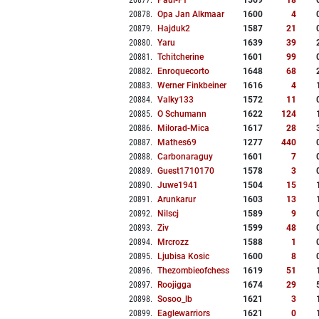
20877
.
Paul-Pf
1569
18
20878
.
Opa Jan Alkmaar
1600
4
20879
.
Hajduk2
1587
21
20880
.
Yaru
1639
39
20881
.
Tchitcherine
1601
99
20882
.
Enroquecorto
1648
68
20883
.
Werner Finkbeiner
1616
4
20884
.
Valky133
1572
11
20885
.
O Schumann
1622
124
20886
.
Milorad-Mica
1617
28
20887
.
Mathes69
1277
440
20888
.
Carbonaraguy
1601
7
20889
.
Guest1710170
1578
3
20890
.
Juwe1941
1504
15
20891
.
Arunkarur
1603
13
20892
.
Nilscj
1589
9
20893
.
Ziv
1599
48
20894
.
Mrcrozz
1588
1
20895
.
Ljubisa Kosic
1600
8
20896
.
Thezombieofchess
1619
51
20897
.
Roojigga
1674
29
20898
.
Sosoo_lb
1621
3
20899
.
Eaglewarriors
1621
0