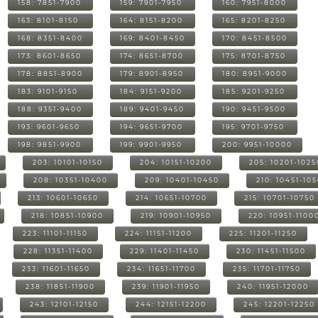
158: 7851-7900
159: 7901-7950
160: 7951-8000
163: 8101-8150
164: 8151-8200
165: 8201-8250
168: 8351-8400
169: 8401-8450
170: 8451-8500
173: 8601-8650
174: 8651-8700
175: 8701-8750
178: 8851-8900
179: 8901-8950
180: 8951-9000
183: 9101-9150
184: 9151-9200
185: 9201-9250
188: 9351-9400
189: 9401-9450
190: 9451-9500
193: 9601-9650
194: 9651-9700
195: 9701-9750
198: 9851-9900
199: 9901-9950
200: 9951-10000
203: 10101-10150
204: 10151-10200
205: 10201-1025
208: 10351-10400
209: 10401-10450
210: 10451-10
213: 10601-10650
214: 10651-10700
215: 10701-10750
218: 10851-10900
219: 10901-10950
220: 10951-1100
223: 11101-11150
224: 11151-11200
225: 11201-11250
228: 11351-11400
229: 11401-11450
230: 11451-11500
233: 11601-11650
234: 11651-11700
235: 11701-11750
238: 11851-11900
239: 11901-11950
240: 11951-12000
243: 12101-12150
244: 12151-12200
245: 12201-12250