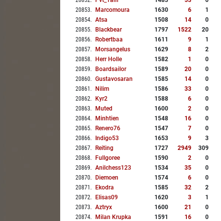
20852
.
Pvt_1aifr
1483
53
0
20853
.
Marcomoura
1630
6
1
20854
.
Atsa
1508
14
0
20855
.
Blackbear
1797
1522
20
20856
.
Robertbaa
1611
9
1
20857
.
Morsangelus
1629
8
2
20858
.
Herr Holle
1582
1
0
20859
.
Boardsailor
1589
20
0
20860
.
Gustavosaran
1585
14
0
20861
.
Nilim
1586
33
0
20862
.
Kyr2
1588
6
0
20863
.
Muted
1600
2
0
20864
.
Minhtien
1548
16
0
20865
.
Renero76
1547
7
0
20866
.
Indigo53
1653
9
3
20867
.
Reiting
1727
2949
309
20868
.
Fullgoree
1590
2
0
20869
.
Anilchess123
1534
35
0
20870
.
Diemoen
1574
6
0
20871
.
Ekodra
1585
32
2
20872
.
Elisas09
1620
3
1
20873
.
Aztryx
1600
21
0
20874
.
Milan Krupka
1591
16
0