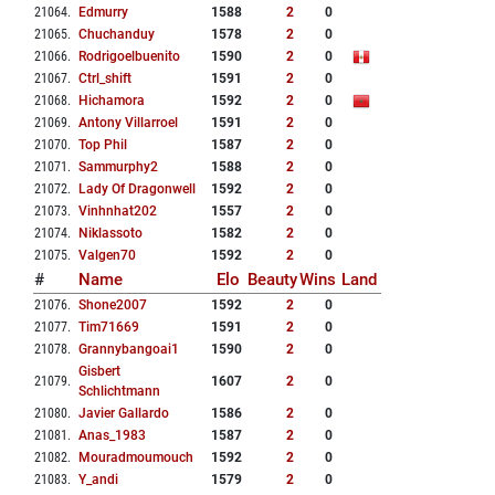
21064
.
Edmurry
1588
2
0
21065
.
Chuchanduy
1578
2
0
21066
.
Rodrigoelbuenito
1590
2
0
21067
.
Ctrl_shift
1591
2
0
21068
.
Hichamora
1592
2
0
21069
.
Antony Villarroel
1591
2
0
21070
.
Top Phil
1587
2
0
21071
.
Sammurphy2
1588
2
0
21072
.
Lady Of Dragonwell
1592
2
0
21073
.
Vinhnhat202
1557
2
0
21074
.
Niklassoto
1582
2
0
21075
.
Valgen70
1592
2
0
#
Name
Elo
Beauty
Wins
Land
21076
.
Shone2007
1592
2
0
21077
.
Tim71669
1591
2
0
21078
.
Grannybangoai1
1590
2
0
Gisbert
21079
.
1607
2
0
Schlichtmann
21080
.
Javier Gallardo
1586
2
0
21081
.
Anas_1983
1587
2
0
21082
.
Mouradmoumouch
1592
2
0
21083
.
Y_andi
1579
2
0