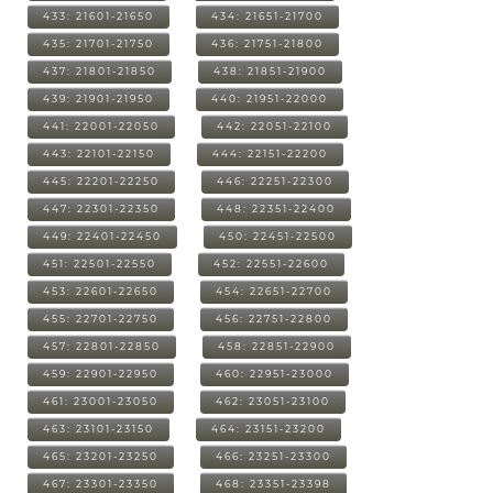
433: 21601-21650
434: 21651-21700
435: 21701-21750
436: 21751-21800
437: 21801-21850
438: 21851-21900
439: 21901-21950
440: 21951-22000
441: 22001-22050
442: 22051-22100
443: 22101-22150
444: 22151-22200
445: 22201-22250
446: 22251-22300
447: 22301-22350
448: 22351-22400
449: 22401-22450
450: 22451-22500
451: 22501-22550
452: 22551-22600
453: 22601-22650
454: 22651-22700
455: 22701-22750
456: 22751-22800
457: 22801-22850
458: 22851-22900
459: 22901-22950
460: 22951-23000
461: 23001-23050
462: 23051-23100
463: 23101-23150
464: 23151-23200
465: 23201-23250
466: 23251-23300
467: 23301-23350
468: 23351-23398