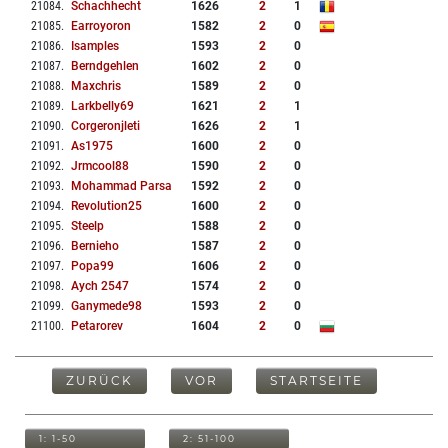
21084
.
Schachhecht
1626
2
1
21085
.
Earroyoron
1582
2
0
21086
.
Isamples
1593
2
0
21087
.
Berndgehlen
1602
2
0
21088
.
Maxchris
1589
2
0
21089
.
Larkbelly69
1621
2
1
21090
.
Corgeronjleti
1626
2
1
21091
.
As1975
1600
2
0
21092
.
Jrmcool88
1590
2
0
21093
.
Mohammad Parsa
1592
2
0
21094
.
Revolution25
1600
2
0
21095
.
Steelp
1588
2
0
21096
.
Bernieho
1587
2
0
21097
.
Popa99
1606
2
0
21098
.
Aych 2547
1574
2
0
21099
.
Ganymede98
1593
2
0
21100
.
Petarorev
1604
2
0
ZURÜCK
VOR
STARTSEITE
1: 1-50
2: 51-100