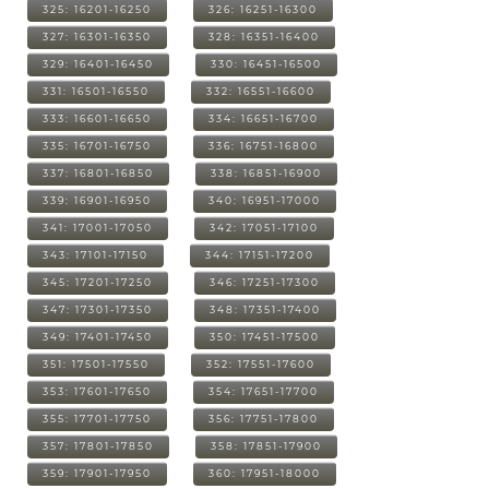
325: 16201-16250
326: 16251-16300
327: 16301-16350
328: 16351-16400
329: 16401-16450
330: 16451-16500
331: 16501-16550
332: 16551-16600
333: 16601-16650
334: 16651-16700
335: 16701-16750
336: 16751-16800
337: 16801-16850
338: 16851-16900
339: 16901-16950
340: 16951-17000
341: 17001-17050
342: 17051-17100
343: 17101-17150
344: 17151-17200
345: 17201-17250
346: 17251-17300
347: 17301-17350
348: 17351-17400
349: 17401-17450
350: 17451-17500
351: 17501-17550
352: 17551-17600
353: 17601-17650
354: 17651-17700
355: 17701-17750
356: 17751-17800
357: 17801-17850
358: 17851-17900
359: 17901-17950
360: 17951-18000