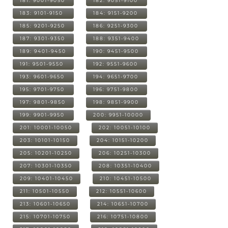
181: 9001-9050
182: 9051-9100
183: 9101-9150
184: 9151-9200
185: 9201-9250
186: 9251-9300
187: 9301-9350
188: 9351-9400
189: 9401-9450
190: 9451-9500
191: 9501-9550
192: 9551-9600
193: 9601-9650
194: 9651-9700
195: 9701-9750
196: 9751-9800
197: 9801-9850
198: 9851-9900
199: 9901-9950
200: 9951-10000
201: 10001-10050
202: 10051-10100
203: 10101-10150
204: 10151-10200
205: 10201-10250
206: 10251-10300
207: 10301-10350
208: 10351-10400
209: 10401-10450
210: 10451-10500
211: 10501-10550
212: 10551-10600
213: 10601-10650
214: 10651-10700
215: 10701-10750
216: 10751-10800