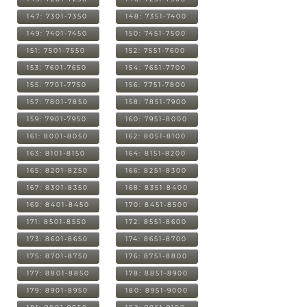
147: 7301-7350
148: 7351-7400
149: 7401-7450
150: 7451-7500
151: 7501-7550
152: 7551-7600
153: 7601-7650
154: 7651-7700
155: 7701-7750
156: 7751-7800
157: 7801-7850
158: 7851-7900
159: 7901-7950
160: 7951-8000
161: 8001-8050
162: 8051-8100
163: 8101-8150
164: 8151-8200
165: 8201-8250
166: 8251-8300
167: 8301-8350
168: 8351-8400
169: 8401-8450
170: 8451-8500
171: 8501-8550
172: 8551-8600
173: 8601-8650
174: 8651-8700
175: 8701-8750
176: 8751-8800
177: 8801-8850
178: 8851-8900
179: 8901-8950
180: 8951-9000