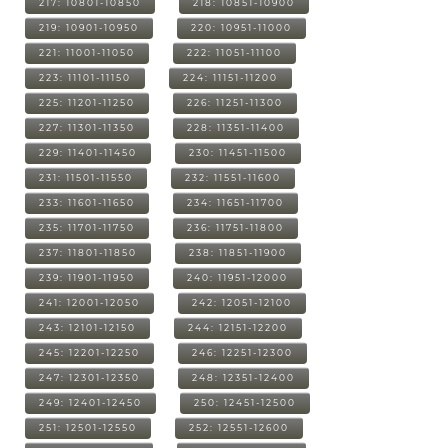
217: 10801-10850
218: 10851-10900
219: 10901-10950
220: 10951-11000
221: 11001-11050
222: 11051-11100
223: 11101-11150
224: 11151-11200
225: 11201-11250
226: 11251-11300
227: 11301-11350
228: 11351-11400
229: 11401-11450
230: 11451-11500
231: 11501-11550
232: 11551-11600
233: 11601-11650
234: 11651-11700
235: 11701-11750
236: 11751-11800
237: 11801-11850
238: 11851-11900
239: 11901-11950
240: 11951-12000
241: 12001-12050
242: 12051-12100
243: 12101-12150
244: 12151-12200
245: 12201-12250
246: 12251-12300
247: 12301-12350
248: 12351-12400
249: 12401-12450
250: 12451-12500
251: 12501-12550
252: 12551-12600