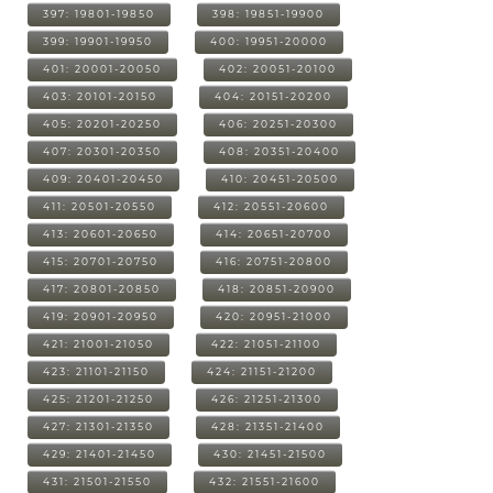
397: 19801-19850
398: 19851-19900
399: 19901-19950
400: 19951-20000
401: 20001-20050
402: 20051-20100
403: 20101-20150
404: 20151-20200
405: 20201-20250
406: 20251-20300
407: 20301-20350
408: 20351-20400
409: 20401-20450
410: 20451-20500
411: 20501-20550
412: 20551-20600
413: 20601-20650
414: 20651-20700
415: 20701-20750
416: 20751-20800
417: 20801-20850
418: 20851-20900
419: 20901-20950
420: 20951-21000
421: 21001-21050
422: 21051-21100
423: 21101-21150
424: 21151-21200
425: 21201-21250
426: 21251-21300
427: 21301-21350
428: 21351-21400
429: 21401-21450
430: 21451-21500
431: 21501-21550
432: 21551-21600