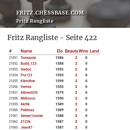
FRITZ.CHESSBASE.COM
Fritz Rangliste
Fritz Rangliste - Seite 422
#
Name
Elo
Beauty
Wins
Land
21051
.
Tomopoly
1586
2
0
21052
.
Budd_123
1588
2
0
21053
.
Gwdoc
1592
2
0
21054
.
Pra123
1593
2
0
21055
.
Klbrother
1599
2
0
21056
.
Vernes
1555
2
0
21057
.
Albrecht35
1579
2
0
21058
.
Mdirocco
1590
2
0
21059
.
Akrtik
1589
2
0
21060
.
Peilimaa
1589
2
0
21061
.
Semen1nomer
1588
2
0
21062
.
Z123k
1587
2
0
21063
.
Jean87
1587
2
0