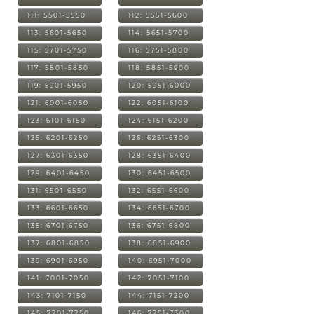
111: 5501-5550
112: 5551-5600
113: 5601-5650
114: 5651-5700
115: 5701-5750
116: 5751-5800
117: 5801-5850
118: 5851-5900
119: 5901-5950
120: 5951-6000
121: 6001-6050
122: 6051-6100
123: 6101-6150
124: 6151-6200
125: 6201-6250
126: 6251-6300
127: 6301-6350
128: 6351-6400
129: 6401-6450
130: 6451-6500
131: 6501-6550
132: 6551-6600
133: 6601-6650
134: 6651-6700
135: 6701-6750
136: 6751-6800
137: 6801-6850
138: 6851-6900
139: 6901-6950
140: 6951-7000
141: 7001-7050
142: 7051-7100
143: 7101-7150
144: 7151-7200
145: 7201-7250
146: 7251-7300