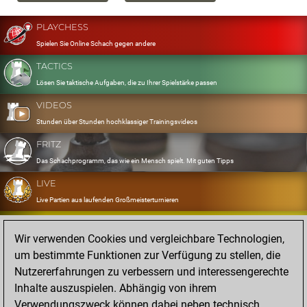
PLAYCHESS
Spielen Sie Online Schach gegen andere
TACTICS
Lösen Sie taktische Aufgaben, die zu Ihrer Spielstärke passen
VIDEOS
Stunden über Stunden hochklassiger Trainingsvideos
FRITZ
Das Schachprogramm, das wie ein Mensch spielt. Mit guten Tipps
LIVE
Live Partien aus laufenden Großmeisterturnieren
OPENINGS
Wir verwenden Cookies und vergleichbare Technologien,
Erfassen und Üben Sie Ihr Eröffnungsrepertoire
um bestimmte Funktionen zur Verfügung zu stellen, die
DATABASE
Nutzererfahrungen zu verbessern und interessengerechte
Acht Millionen starke Partien
Inhalte auszuspielen. Abhängig von ihrem
MYGAMES
Verwendungszweck können dabei neben technisch