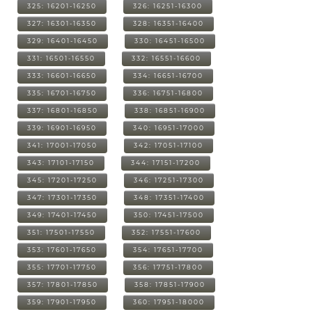
325: 16201-16250
326: 16251-16300
327: 16301-16350
328: 16351-16400
329: 16401-16450
330: 16451-16500
331: 16501-16550
332: 16551-16600
333: 16601-16650
334: 16651-16700
335: 16701-16750
336: 16751-16800
337: 16801-16850
338: 16851-16900
339: 16901-16950
340: 16951-17000
341: 17001-17050
342: 17051-17100
343: 17101-17150
344: 17151-17200
345: 17201-17250
346: 17251-17300
347: 17301-17350
348: 17351-17400
349: 17401-17450
350: 17451-17500
351: 17501-17550
352: 17551-17600
353: 17601-17650
354: 17651-17700
355: 17701-17750
356: 17751-17800
357: 17801-17850
358: 17851-17900
359: 17901-17950
360: 17951-18000