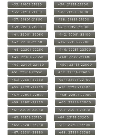
433: 21601-21650
434: 21651-21700
435: 21701-21750
436: 21751-21800
437: 21801-21850
438: 21851-21900
439: 21901-21950
440: 21951-22000
441: 22001-22050
442: 22051-22100
443: 22101-22150
444: 22151-22200
445: 22201-22250
446: 22251-22300
447: 22301-22350
448: 22351-22400
449: 22401-22450
450: 22451-22500
451: 22501-22550
452: 22551-22600
453: 22601-22650
454: 22651-22700
455: 22701-22750
456: 22751-22800
457: 22801-22850
458: 22851-22900
459: 22901-22950
460: 22951-23000
461: 23001-23050
462: 23051-23100
463: 23101-23150
464: 23151-23200
465: 23201-23250
466: 23251-23300
467: 23301-23350
468: 23351-23389