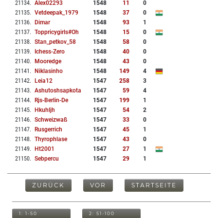
21134
.
Alex02293
1548
11
0
21135
.
Vetdeepak_1979
1548
37
0
21136
.
Dimar
1548
93
1
21137
.
Toppricygirls#oh
1548
15
0
21138
.
Stan_petkov_58
1548
58
0
21139
.
Ichess-Zero
1548
40
0
21140
.
Mooredge
1548
43
0
21141
.
Niklasinho
1548
149
4
21142
.
Leia12
1547
258
3
21143
.
Ashutoshsapkota
1547
59
4
21144
.
Rjs-Berlin-De
1547
199
1
21145
.
Hkuhljh
1547
54
2
21146
.
Schweizwaß
1547
33
0
21147
.
Rusgerrich
1547
45
1
21148
.
Thyrophlase
1547
43
0
21149
.
Ht2001
1547
27
1
21150
.
Sebpercu
1547
29
1
ZURÜCK
VOR
STARTSEITE
1: 1-50
2: 51-100