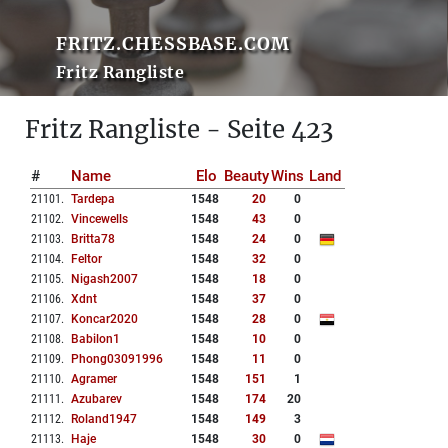
FRITZ.CHESSBASE.COM
Fritz Rangliste
Fritz Rangliste - Seite 423
#
Name
Elo
Beauty
Wins
Land
21101
.
Tardepa
1548
20
0
21102
.
Vincewells
1548
43
0
21103
.
Britta78
1548
24
0
21104
.
Feltor
1548
32
0
21105
.
Nigash2007
1548
18
0
21106
.
Xdnt
1548
37
0
21107
.
Koncar2020
1548
28
0
21108
.
Babilon1
1548
10
0
21109
.
Phong03091996
1548
11
0
21110
.
Agramer
1548
151
1
21111
.
Azubarev
1548
174
20
21112
.
Roland1947
1548
149
3
21113
.
Haje
1548
30
0