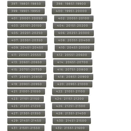
397: 19801-19850
398: 19851-19900
399: 19901-19950
400: 19951-20000
401: 20001-20050
402: 20051-20100
403: 20101-20150
404: 20151-20200
405: 20201-20250
406: 20251-20300
407: 20301-20350
408: 20351-20400
409: 20401-20450
410: 20451-20500
411: 20501-20550
412: 20551-20600
413: 20601-20650
414: 20651-20700
415: 20701-20750
416: 20751-20800
417: 20801-20850
418: 20851-20900
419: 20901-20950
420: 20951-21000
421: 21001-21050
422: 21051-21100
423: 21101-21150
424: 21151-21200
425: 21201-21250
426: 21251-21300
427: 21301-21350
428: 21351-21400
429: 21401-21450
430: 21451-21500
431: 21501-21550
432: 21551-21600