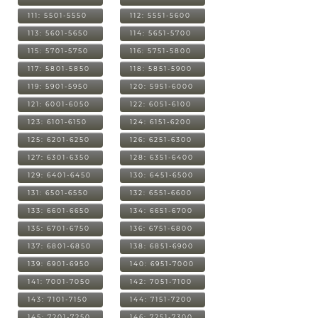
111: 5501-5550
112: 5551-5600
113: 5601-5650
114: 5651-5700
115: 5701-5750
116: 5751-5800
117: 5801-5850
118: 5851-5900
119: 5901-5950
120: 5951-6000
121: 6001-6050
122: 6051-6100
123: 6101-6150
124: 6151-6200
125: 6201-6250
126: 6251-6300
127: 6301-6350
128: 6351-6400
129: 6401-6450
130: 6451-6500
131: 6501-6550
132: 6551-6600
133: 6601-6650
134: 6651-6700
135: 6701-6750
136: 6751-6800
137: 6801-6850
138: 6851-6900
139: 6901-6950
140: 6951-7000
141: 7001-7050
142: 7051-7100
143: 7101-7150
144: 7151-7200
145: 7201-7250
146: 7251-7300