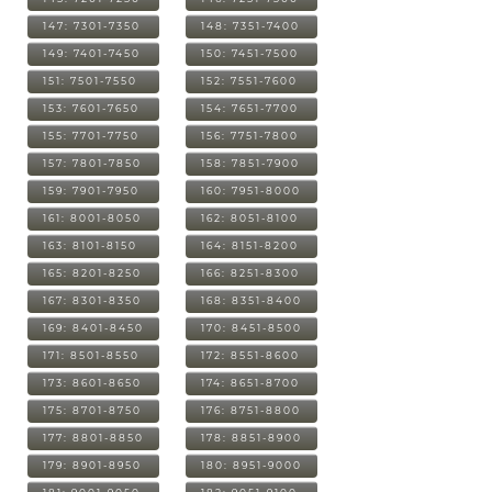
147: 7301-7350
148: 7351-7400
149: 7401-7450
150: 7451-7500
151: 7501-7550
152: 7551-7600
153: 7601-7650
154: 7651-7700
155: 7701-7750
156: 7751-7800
157: 7801-7850
158: 7851-7900
159: 7901-7950
160: 7951-8000
161: 8001-8050
162: 8051-8100
163: 8101-8150
164: 8151-8200
165: 8201-8250
166: 8251-8300
167: 8301-8350
168: 8351-8400
169: 8401-8450
170: 8451-8500
171: 8501-8550
172: 8551-8600
173: 8601-8650
174: 8651-8700
175: 8701-8750
176: 8751-8800
177: 8801-8850
178: 8851-8900
179: 8901-8950
180: 8951-9000