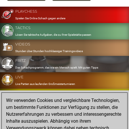
PLAYCHESS
Spielen Sie Online Schach gegen andere
TACTICS
Lösen Sie taktische Aufgaben, die zu Ihrer Spielstärke passen
VIDEOS
Stunden über Stunden hochklassiger Trainingsvideos
FRITZ
Das Schachprogramm, das wie ein Mensch spielt. Mit guten Tipps
LIVE
Live Partien aus laufenden Großmeisterturnieren
OPENINGS
Wir verwenden Cookies und vergleichbare Technologien,
Erfassen und Üben Sie Ihr Eröffnungsrepertoire
um bestimmte Funktionen zur Verfügung zu stellen, die
DATABASE
Nutzererfahrungen zu verbessern und interessengerechte
Acht Millionen starke Partien
Inhalte auszuspielen. Abhängig von ihrem
MYGAMES
Verwendungszweck können dabei neben technisch