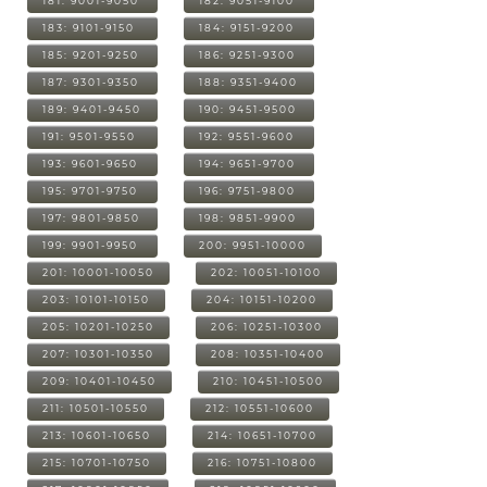
181: 9001-9050
182: 9051-9100
183: 9101-9150
184: 9151-9200
185: 9201-9250
186: 9251-9300
187: 9301-9350
188: 9351-9400
189: 9401-9450
190: 9451-9500
191: 9501-9550
192: 9551-9600
193: 9601-9650
194: 9651-9700
195: 9701-9750
196: 9751-9800
197: 9801-9850
198: 9851-9900
199: 9901-9950
200: 9951-10000
201: 10001-10050
202: 10051-10100
203: 10101-10150
204: 10151-10200
205: 10201-10250
206: 10251-10300
207: 10301-10350
208: 10351-10400
209: 10401-10450
210: 10451-10500
211: 10501-10550
212: 10551-10600
213: 10601-10650
214: 10651-10700
215: 10701-10750
216: 10751-10800