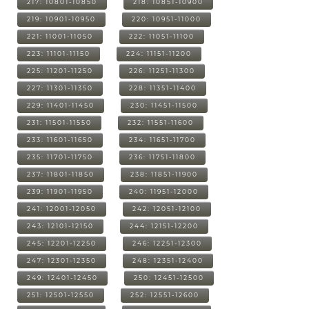
217: 10801-10850
218: 10851-10900
219: 10901-10950
220: 10951-11000
221: 11001-11050
222: 11051-11100
223: 11101-11150
224: 11151-11200
225: 11201-11250
226: 11251-11300
227: 11301-11350
228: 11351-11400
229: 11401-11450
230: 11451-11500
231: 11501-11550
232: 11551-11600
233: 11601-11650
234: 11651-11700
235: 11701-11750
236: 11751-11800
237: 11801-11850
238: 11851-11900
239: 11901-11950
240: 11951-12000
241: 12001-12050
242: 12051-12100
243: 12101-12150
244: 12151-12200
245: 12201-12250
246: 12251-12300
247: 12301-12350
248: 12351-12400
249: 12401-12450
250: 12451-12500
251: 12501-12550
252: 12551-12600