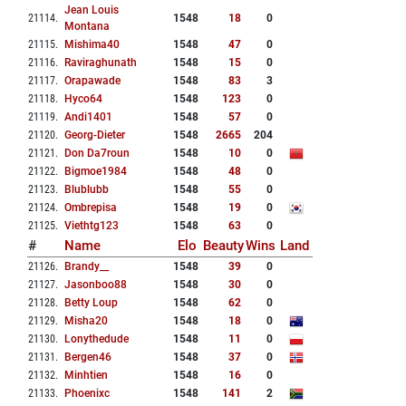
Jean Louis
21114
.
1548
18
0
Montana
21115
.
Mishima40
1548
47
0
21116
.
Raviraghunath
1548
15
0
21117
.
Orapawade
1548
83
3
21118
.
Hyco64
1548
123
0
21119
.
Andi1401
1548
57
0
21120
.
Georg-Dieter
1548
2665
204
21121
.
Don Da7roun
1548
10
0
21122
.
Bigmoe1984
1548
48
0
21123
.
Blublubb
1548
55
0
21124
.
Ombrepisa
1548
19
0
21125
.
Viethtg123
1548
63
0
#
Name
Elo
Beauty
Wins
Land
21126
.
Brandy__
1548
39
0
21127
.
Jasonboo88
1548
30
0
21128
.
Betty Loup
1548
62
0
21129
.
Misha20
1548
18
0
21130
.
Lonythedude
1548
11
0
21131
.
Bergen46
1548
37
0
21132
.
Minhtien
1548
16
0
21133
.
Phoenixc
1548
141
2