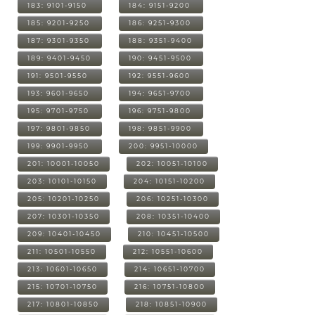
183: 9101-9150
184: 9151-9200
185: 9201-9250
186: 9251-9300
187: 9301-9350
188: 9351-9400
189: 9401-9450
190: 9451-9500
191: 9501-9550
192: 9551-9600
193: 9601-9650
194: 9651-9700
195: 9701-9750
196: 9751-9800
197: 9801-9850
198: 9851-9900
199: 9901-9950
200: 9951-10000
201: 10001-10050
202: 10051-10100
203: 10101-10150
204: 10151-10200
205: 10201-10250
206: 10251-10300
207: 10301-10350
208: 10351-10400
209: 10401-10450
210: 10451-10500
211: 10501-10550
212: 10551-10600
213: 10601-10650
214: 10651-10700
215: 10701-10750
216: 10751-10800
217: 10801-10850
218: 10851-10900