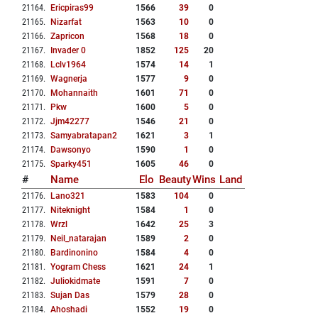
21164
.
Ericpiras99
1566
39
0
21165
.
Nizarfat
1563
10
0
21166
.
Zapricon
1568
18
0
21167
.
Invader 0
1852
125
20
21168
.
Lclv1964
1574
14
1
21169
.
Wagnerja
1577
9
0
21170
.
Mohannaith
1601
71
0
21171
.
Pkw
1600
5
0
21172
.
Jjm42277
1546
21
0
21173
.
Samyabratapan2
1621
3
1
21174
.
Dawsonyo
1590
1
0
21175
.
Sparky451
1605
46
0
#
Name
Elo
Beauty
Wins
Land
21176
.
Lano321
1583
104
0
21177
.
Niteknight
1584
1
0
21178
.
Wrzl
1642
25
3
21179
.
Neil_natarajan
1589
2
0
21180
.
Bardinonino
1584
4
0
21181
.
Yogram Chess
1621
24
1
21182
.
Juliokidmate
1591
7
0
21183
.
Sujan Das
1579
28
0
21184
.
Ahoshadi
1552
19
0