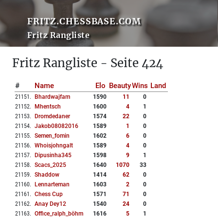
FRITZ.CHESSBASE.COM
Fritz Rangliste
Fritz Rangliste - Seite 424
#
Name
Elo
Beauty
Wins
Land
21151
.
Bhardwajfam
1590
11
0
21152
.
Mhentsch
1600
4
1
21153
.
Dromdedaner
1574
22
0
21154
.
Jakob08082016
1589
1
0
21155
.
Semen_fomin
1602
6
0
21156
.
Whoisjohngalt
1589
4
0
21157
.
Dipusinha345
1598
9
1
21158
.
Scacs_2025
1640
1070
33
21159
.
Shaddow
1414
62
0
21160
.
Lennarteman
1603
2
0
21161
.
Chess Cup
1571
71
0
21162
.
Anay Dey12
1540
24
0
21163
.
Office_ralph_böhm
1616
5
1