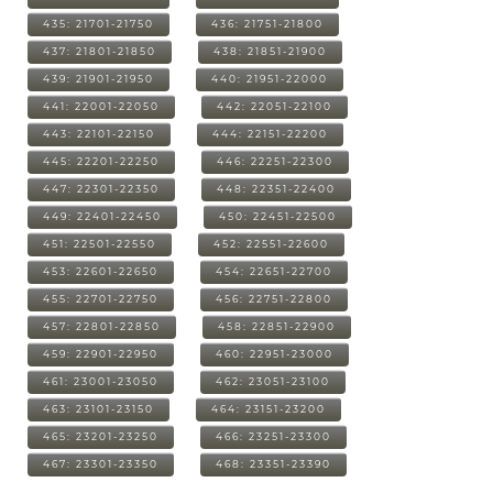
435: 21701-21750
436: 21751-21800
437: 21801-21850
438: 21851-21900
439: 21901-21950
440: 21951-22000
441: 22001-22050
442: 22051-22100
443: 22101-22150
444: 22151-22200
445: 22201-22250
446: 22251-22300
447: 22301-22350
448: 22351-22400
449: 22401-22450
450: 22451-22500
451: 22501-22550
452: 22551-22600
453: 22601-22650
454: 22651-22700
455: 22701-22750
456: 22751-22800
457: 22801-22850
458: 22851-22900
459: 22901-22950
460: 22951-23000
461: 23001-23050
462: 23051-23100
463: 23101-23150
464: 23151-23200
465: 23201-23250
466: 23251-23300
467: 23301-23350
468: 23351-23390