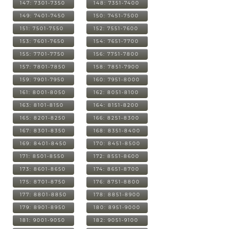
147: 7301-7350
148: 7351-7400
149: 7401-7450
150: 7451-7500
151: 7501-7550
152: 7551-7600
153: 7601-7650
154: 7651-7700
155: 7701-7750
156: 7751-7800
157: 7801-7850
158: 7851-7900
159: 7901-7950
160: 7951-8000
161: 8001-8050
162: 8051-8100
163: 8101-8150
164: 8151-8200
165: 8201-8250
166: 8251-8300
167: 8301-8350
168: 8351-8400
169: 8401-8450
170: 8451-8500
171: 8501-8550
172: 8551-8600
173: 8601-8650
174: 8651-8700
175: 8701-8750
176: 8751-8800
177: 8801-8850
178: 8851-8900
179: 8901-8950
180: 8951-9000
181: 9001-9050
182: 9051-9100