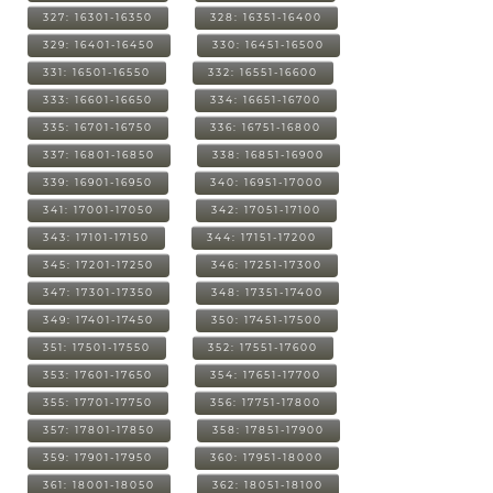
327: 16301-16350
328: 16351-16400
329: 16401-16450
330: 16451-16500
331: 16501-16550
332: 16551-16600
333: 16601-16650
334: 16651-16700
335: 16701-16750
336: 16751-16800
337: 16801-16850
338: 16851-16900
339: 16901-16950
340: 16951-17000
341: 17001-17050
342: 17051-17100
343: 17101-17150
344: 17151-17200
345: 17201-17250
346: 17251-17300
347: 17301-17350
348: 17351-17400
349: 17401-17450
350: 17451-17500
351: 17501-17550
352: 17551-17600
353: 17601-17650
354: 17651-17700
355: 17701-17750
356: 17751-17800
357: 17801-17850
358: 17851-17900
359: 17901-17950
360: 17951-18000
361: 18001-18050
362: 18051-18100