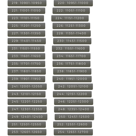
219: 10901-10950
220: 10951-11000
221: 11001-11050
222: 11051-11100
223: 11101-11150
224: 11151-11200
225: 11201-11250
226: 11251-11300
227: 11301-11350
228: 11351-11400
229: 11401-11450
230: 11451-11500
231: 11501-11550
232: 11551-11600
233: 11601-11650
234: 11651-11700
235: 11701-11750
236: 11751-11800
237: 11801-11850
238: 11851-11900
239: 11901-11950
240: 11951-12000
241: 12001-12050
242: 12051-12100
243: 12101-12150
244: 12151-12200
245: 12201-12250
246: 12251-12300
247: 12301-12350
248: 12351-12400
249: 12401-12450
250: 12451-12500
251: 12501-12550
252: 12551-12600
253: 12601-12650
254: 12651-12700