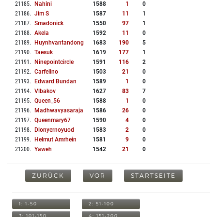
21185
.
Nahini
1588
1
0
21186
.
Jim S
1587
11
1
21187
.
Smadonick
1550
97
1
21188
.
Akela
1592
11
0
21189
.
Huynhvantandong
1683
190
5
21190
.
Taesuk
1619
177
1
21191
.
Ninepointcircle
1591
116
2
21192
.
Carfelino
1503
21
0
21193
.
Edward Bundan
1589
1
0
21194
.
Vlbakov
1627
83
7
21195
.
Queen_56
1588
1
0
21196
.
Madhwavyasaraja
1586
26
0
21197
.
Queenmary67
1590
4
0
21198
.
Dlonyernoyuod
1583
2
0
21199
.
Helmut Amrhein
1581
9
0
21200
.
Yaweh
1542
21
0
ZURÜCK
VOR
STARTSEITE
1: 1-50
2: 51-100
3: 101-150
4: 151-200