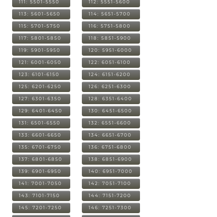
111: 5501-5550
112: 5551-5600
113: 5601-5650
114: 5651-5700
115: 5701-5750
116: 5751-5800
117: 5801-5850
118: 5851-5900
119: 5901-5950
120: 5951-6000
121: 6001-6050
122: 6051-6100
123: 6101-6150
124: 6151-6200
125: 6201-6250
126: 6251-6300
127: 6301-6350
128: 6351-6400
129: 6401-6450
130: 6451-6500
131: 6501-6550
132: 6551-6600
133: 6601-6650
134: 6651-6700
135: 6701-6750
136: 6751-6800
137: 6801-6850
138: 6851-6900
139: 6901-6950
140: 6951-7000
141: 7001-7050
142: 7051-7100
143: 7101-7150
144: 7151-7200
145: 7201-7250
146: 7251-7300