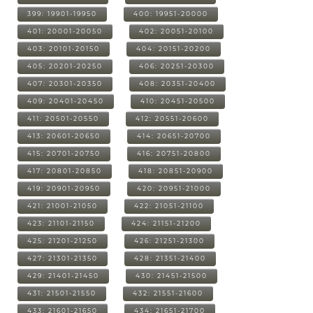
399: 19901-19950
400: 19951-20000
401: 20001-20050
402: 20051-20100
403: 20101-20150
404: 20151-20200
405: 20201-20250
406: 20251-20300
407: 20301-20350
408: 20351-20400
409: 20401-20450
410: 20451-20500
411: 20501-20550
412: 20551-20600
413: 20601-20650
414: 20651-20700
415: 20701-20750
416: 20751-20800
417: 20801-20850
418: 20851-20900
419: 20901-20950
420: 20951-21000
421: 21001-21050
422: 21051-21100
423: 21101-21150
424: 21151-21200
425: 21201-21250
426: 21251-21300
427: 21301-21350
428: 21351-21400
429: 21401-21450
430: 21451-21500
431: 21501-21550
432: 21551-21600
433: 21601-21650
434: 21651-21700