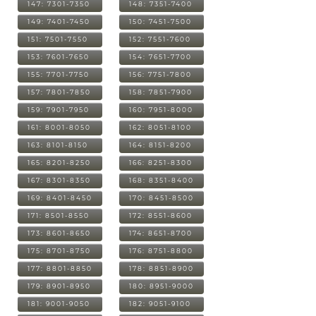
147: 7301-7350
148: 7351-7400
149: 7401-7450
150: 7451-7500
151: 7501-7550
152: 7551-7600
153: 7601-7650
154: 7651-7700
155: 7701-7750
156: 7751-7800
157: 7801-7850
158: 7851-7900
159: 7901-7950
160: 7951-8000
161: 8001-8050
162: 8051-8100
163: 8101-8150
164: 8151-8200
165: 8201-8250
166: 8251-8300
167: 8301-8350
168: 8351-8400
169: 8401-8450
170: 8451-8500
171: 8501-8550
172: 8551-8600
173: 8601-8650
174: 8651-8700
175: 8701-8750
176: 8751-8800
177: 8801-8850
178: 8851-8900
179: 8901-8950
180: 8951-9000
181: 9001-9050
182: 9051-9100