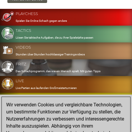
PLAYCHESS
Spielen Sie Online Schach gegen andere
TACTICS
Lösen Sie taktische Aufgaben, die zu Ihrer Spielstärke passen
VIDEOS
Stunden über Stunden hochklassiger Trainingsvideos
FRITZ
Das Schachprogramm, das wie ein Mensch spielt. Mit guten Tipps
LIVE
Live Partien aus laufenden Großmeisterturnieren
OPENINGS
Wir verwenden Cookies und vergleichbare Technologien,
Erfassen und Üben Sie Ihr Eröffnungsrepertoire
um bestimmte Funktionen zur Verfügung zu stellen, die
DATABASE
Nutzererfahrungen zu verbessern und interessengerechte
Acht Millionen starke Partien
Inhalte auszuspielen. Abhängig von ihrem
MYGAMES