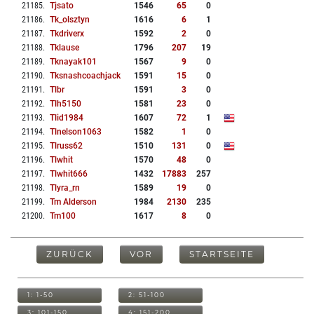
21185
.
Tjsato
1546
65
0
21186
.
Tk_olsztyn
1616
6
1
21187
.
Tkdriverx
1592
2
0
21188
.
Tklause
1796
207
19
21189
.
Tknayak101
1567
9
0
21190
.
Tksnashcoachjack
1591
15
0
21191
.
Tlbr
1591
3
0
21192
.
Tlh5150
1581
23
0
21193
.
Tlid1984
1607
72
1
21194
.
Tlnelson1063
1582
1
0
21195
.
Tlruss62
1510
131
0
21196
.
Tlwhit
1570
48
0
21197
.
Tlwhit666
1432
17883
257
21198
.
Tlyra_rn
1589
19
0
21199
.
Tm Alderson
1984
2130
235
21200
.
Tm100
1617
8
0
ZURÜCK
VOR
STARTSEITE
1: 1-50
2: 51-100
3: 101-150
4: 151-200