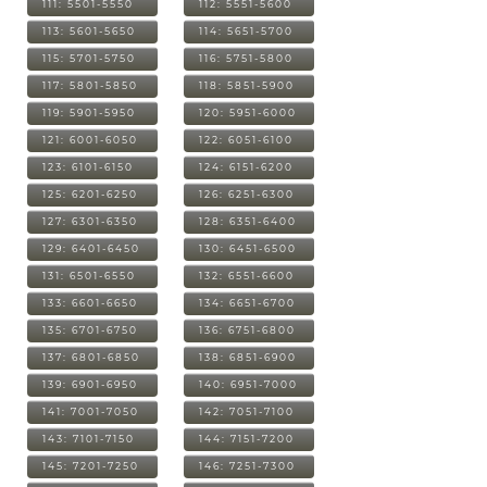
111: 5501-5550
112: 5551-5600
113: 5601-5650
114: 5651-5700
115: 5701-5750
116: 5751-5800
117: 5801-5850
118: 5851-5900
119: 5901-5950
120: 5951-6000
121: 6001-6050
122: 6051-6100
123: 6101-6150
124: 6151-6200
125: 6201-6250
126: 6251-6300
127: 6301-6350
128: 6351-6400
129: 6401-6450
130: 6451-6500
131: 6501-6550
132: 6551-6600
133: 6601-6650
134: 6651-6700
135: 6701-6750
136: 6751-6800
137: 6801-6850
138: 6851-6900
139: 6901-6950
140: 6951-7000
141: 7001-7050
142: 7051-7100
143: 7101-7150
144: 7151-7200
145: 7201-7250
146: 7251-7300