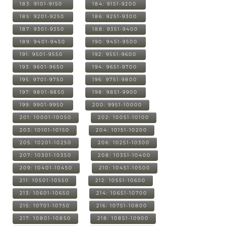
183: 9101-9150
184: 9151-9200
185: 9201-9250
186: 9251-9300
187: 9301-9350
188: 9351-9400
189: 9401-9450
190: 9451-9500
191: 9501-9550
192: 9551-9600
193: 9601-9650
194: 9651-9700
195: 9701-9750
196: 9751-9800
197: 9801-9850
198: 9851-9900
199: 9901-9950
200: 9951-10000
201: 10001-10050
202: 10051-10100
203: 10101-10150
204: 10151-10200
205: 10201-10250
206: 10251-10300
207: 10301-10350
208: 10351-10400
209: 10401-10450
210: 10451-10500
211: 10501-10550
212: 10551-10600
213: 10601-10650
214: 10651-10700
215: 10701-10750
216: 10751-10800
217: 10801-10850
218: 10851-10900