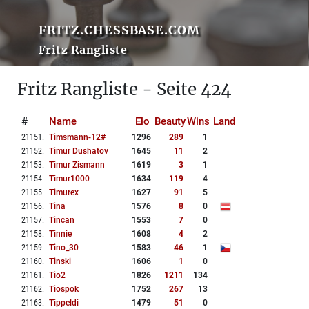
FRITZ.CHESSBASE.COM
Fritz Rangliste
Fritz Rangliste - Seite 424
#
Name
Elo
Beauty
Wins
Land
21151
.
Timsmann-12#
1296
289
1
21152
.
Timur Dushatov
1645
11
2
21153
.
Timur Zismann
1619
3
1
21154
.
Timur1000
1634
119
4
21155
.
Timurex
1627
91
5
21156
.
Tina
1576
8
0
21157
.
Tincan
1553
7
0
21158
.
Tinnie
1608
4
2
21159
.
Tino_30
1583
46
1
21160
.
Tinski
1606
1
0
21161
.
Tio2
1826
1211
134
21162
.
Tiospok
1752
267
13
21163
.
Tippeldi
1479
51
0