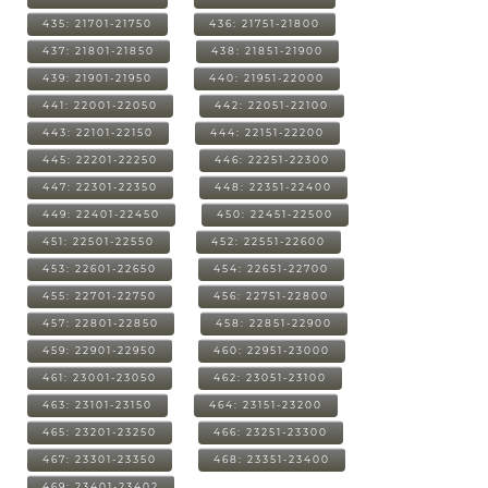
435: 21701-21750
436: 21751-21800
437: 21801-21850
438: 21851-21900
439: 21901-21950
440: 21951-22000
441: 22001-22050
442: 22051-22100
443: 22101-22150
444: 22151-22200
445: 22201-22250
446: 22251-22300
447: 22301-22350
448: 22351-22400
449: 22401-22450
450: 22451-22500
451: 22501-22550
452: 22551-22600
453: 22601-22650
454: 22651-22700
455: 22701-22750
456: 22751-22800
457: 22801-22850
458: 22851-22900
459: 22901-22950
460: 22951-23000
461: 23001-23050
462: 23051-23100
463: 23101-23150
464: 23151-23200
465: 23201-23250
466: 23251-23300
467: 23301-23350
468: 23351-23400
469: 23401-23402