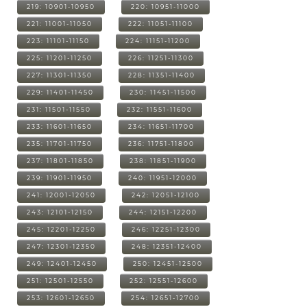
219: 10901-10950
220: 10951-11000
221: 11001-11050
222: 11051-11100
223: 11101-11150
224: 11151-11200
225: 11201-11250
226: 11251-11300
227: 11301-11350
228: 11351-11400
229: 11401-11450
230: 11451-11500
231: 11501-11550
232: 11551-11600
233: 11601-11650
234: 11651-11700
235: 11701-11750
236: 11751-11800
237: 11801-11850
238: 11851-11900
239: 11901-11950
240: 11951-12000
241: 12001-12050
242: 12051-12100
243: 12101-12150
244: 12151-12200
245: 12201-12250
246: 12251-12300
247: 12301-12350
248: 12351-12400
249: 12401-12450
250: 12451-12500
251: 12501-12550
252: 12551-12600
253: 12601-12650
254: 12651-12700