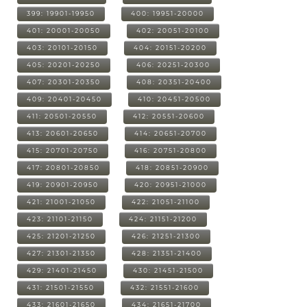
399: 19901-19950
400: 19951-20000
401: 20001-20050
402: 20051-20100
403: 20101-20150
404: 20151-20200
405: 20201-20250
406: 20251-20300
407: 20301-20350
408: 20351-20400
409: 20401-20450
410: 20451-20500
411: 20501-20550
412: 20551-20600
413: 20601-20650
414: 20651-20700
415: 20701-20750
416: 20751-20800
417: 20801-20850
418: 20851-20900
419: 20901-20950
420: 20951-21000
421: 21001-21050
422: 21051-21100
423: 21101-21150
424: 21151-21200
425: 21201-21250
426: 21251-21300
427: 21301-21350
428: 21351-21400
429: 21401-21450
430: 21451-21500
431: 21501-21550
432: 21551-21600
433: 21601-21650
434: 21651-21700