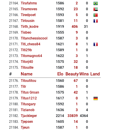
21164
.
Tirafahms
1586
2
0
21165
.
Tiramoves
1592
23
0
21166
.
Tiredpoet
1593
5
0
21167
.
Tirlousin
1581
11
0
21168
.
Tirth_kodre
1919
406
31
21169
.
Tisbeo
1555
9
0
21170
.
Titanchessiscool
1587
3
0
21171
.
Titi_chess84
1621
8
1
21172
.
Titi29b
1589
1
0
21173
.
Titomagno64
1622
3
1
21174
.
Titorj40
1575
32
0
21175
.
Titouille
1587
18
0
#
Name
Elo
Beauty
Wins
Land
21176
.
Titoutitou
1560
67
0
21177
.
Titr
1586
1
0
21178
.
Titus Groan
1575
42
1
21179
.
Titus1212
1617
0
1
21180
.
Titusgary
1592
1
0
21181
.
Tizianob
1636
3
4
21182
.
Tjackleger
2214
33839
4364
21183
.
Tjepsen
1605
14
0
21184
.
Tjeun
1587
1
0