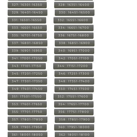
327: 16301-16350
328: 16351-16400
329: 16401-16450
330: 16451-16500
331: 16501-16550
332: 16551-16600
333: 16601-16650
334: 16651-16700
335: 16701-16750
336: 16751-16800
337: 16801-16850
338: 16851-16900
339: 16901-16950
340: 16951-17000
341: 17001-17050
342: 17051-17100
343: 17101-17150
344: 17151-17200
345: 17201-17250
346: 17251-17300
347: 17301-17350
348: 17351-17400
349: 17401-17450
350: 17451-17500
351: 17501-17550
352: 17551-17600
353: 17601-17650
354: 17651-17700
355: 17701-17750
356: 17751-17800
357: 17801-17850
358: 17851-17900
359: 17901-17950
360: 17951-18000
361: 18001-18050
362: 18051-18100