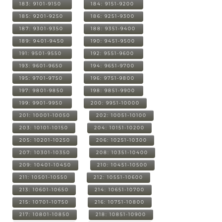
183: 9101-9150
184: 9151-9200
185: 9201-9250
186: 9251-9300
187: 9301-9350
188: 9351-9400
189: 9401-9450
190: 9451-9500
191: 9501-9550
192: 9551-9600
193: 9601-9650
194: 9651-9700
195: 9701-9750
196: 9751-9800
197: 9801-9850
198: 9851-9900
199: 9901-9950
200: 9951-10000
201: 10001-10050
202: 10051-10100
203: 10101-10150
204: 10151-10200
205: 10201-10250
206: 10251-10300
207: 10301-10350
208: 10351-10400
209: 10401-10450
210: 10451-10500
211: 10501-10550
212: 10551-10600
213: 10601-10650
214: 10651-10700
215: 10701-10750
216: 10751-10800
217: 10801-10850
218: 10851-10900