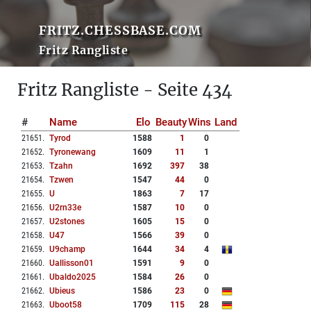
FRITZ.CHESSBASE.COM
Fritz Rangliste
Fritz Rangliste - Seite 434
#
Name
Elo
Beauty
Wins
Land
21651
.
Tyrod
1588
1
0
21652
.
Tyronewang
1609
11
1
21653
.
Tzahn
1692
397
38
21654
.
Tzwen
1547
44
0
21655
.
U
1863
7
17
21656
.
U2rn33e
1587
10
0
21657
.
U2stones
1605
15
0
21658
.
U47
1566
39
0
21659
.
U9champ
1644
34
4
21660
.
Uallisson01
1591
9
0
21661
.
Ubaldo2025
1584
26
0
21662
.
Ubieus
1586
23
0
21663
.
Uboot58
1709
115
28