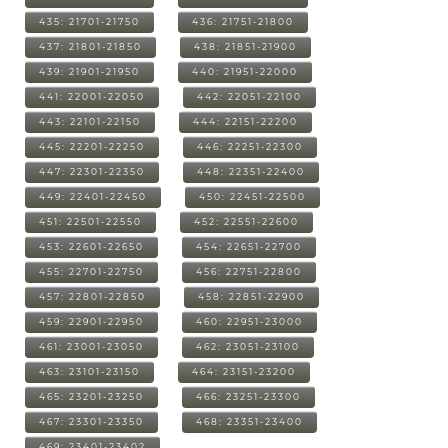
435: 21701-21750
436: 21751-21800
437: 21801-21850
438: 21851-21900
439: 21901-21950
440: 21951-22000
441: 22001-22050
442: 22051-22100
443: 22101-22150
444: 22151-22200
445: 22201-22250
446: 22251-22300
447: 22301-22350
448: 22351-22400
449: 22401-22450
450: 22451-22500
451: 22501-22550
452: 22551-22600
453: 22601-22650
454: 22651-22700
455: 22701-22750
456: 22751-22800
457: 22801-22850
458: 22851-22900
459: 22901-22950
460: 22951-23000
461: 23001-23050
462: 23051-23100
463: 23101-23150
464: 23151-23200
465: 23201-23250
466: 23251-23300
467: 23301-23350
468: 23351-23400
469: 23401-23402