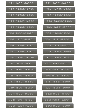
291: 14501-14550
292: 14551-14600
293: 14601-14650
294: 14651-14700
295: 14701-14750
296: 14751-14800
297: 14801-14850
298: 14851-14900
299: 14901-14950
300: 14951-15000
301: 15001-15050
302: 15051-15100
303: 15101-15150
304: 15151-15200
305: 15201-15250
306: 15251-15300
307: 15301-15350
308: 15351-15400
309: 15401-15450
310: 15451-15500
311: 15501-15550
312: 15551-15600
313: 15601-15650
314: 15651-15700
315: 15701-15750
316: 15751-15800
317: 15801-15850
318: 15851-15900
319: 15901-15950
320: 15951-16000
321: 16001-16050
322: 16051-16100
323: 16101-16150
324: 16151-16200
325: 16201-16250
326: 16251-16300