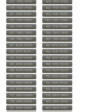
147: 7301-7350
148: 7351-7400
149: 7401-7450
150: 7451-7500
151: 7501-7550
152: 7551-7600
153: 7601-7650
154: 7651-7700
155: 7701-7750
156: 7751-7800
157: 7801-7850
158: 7851-7900
159: 7901-7950
160: 7951-8000
161: 8001-8050
162: 8051-8100
163: 8101-8150
164: 8151-8200
165: 8201-8250
166: 8251-8300
167: 8301-8350
168: 8351-8400
169: 8401-8450
170: 8451-8500
171: 8501-8550
172: 8551-8600
173: 8601-8650
174: 8651-8700
175: 8701-8750
176: 8751-8800
177: 8801-8850
178: 8851-8900
179: 8901-8950
180: 8951-9000
181: 9001-9050
182: 9051-9100