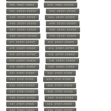
399: 19901-19950
400: 19951-20000
401: 20001-20050
402: 20051-20100
403: 20101-20150
404: 20151-20200
405: 20201-20250
406: 20251-20300
407: 20301-20350
408: 20351-20400
409: 20401-20450
410: 20451-20500
411: 20501-20550
412: 20551-20600
413: 20601-20650
414: 20651-20700
415: 20701-20750
416: 20751-20800
417: 20801-20850
418: 20851-20900
419: 20901-20950
420: 20951-21000
421: 21001-21050
422: 21051-21100
423: 21101-21150
424: 21151-21200
425: 21201-21250
426: 21251-21300
427: 21301-21350
428: 21351-21400
429: 21401-21450
430: 21451-21500
431: 21501-21550
432: 21551-21600
433: 21601-21650
434: 21651-21700