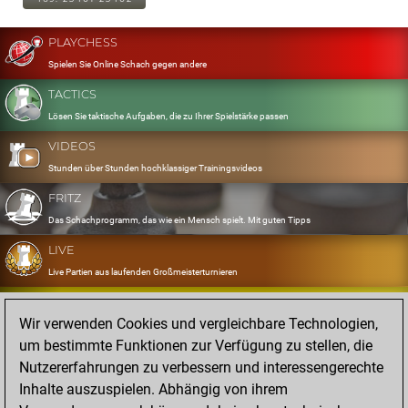
PLAYCHESS
Spielen Sie Online Schach gegen andere
TACTICS
Lösen Sie taktische Aufgaben, die zu Ihrer Spielstärke passen
VIDEOS
Stunden über Stunden hochklassiger Trainingsvideos
FRITZ
Das Schachprogramm, das wie ein Mensch spielt. Mit guten Tipps
LIVE
Live Partien aus laufenden Großmeisterturnieren
OPENINGS
Wir verwenden Cookies und vergleichbare Technologien,
Erfassen und Üben Sie Ihr Eröffnungsrepertoire
um bestimmte Funktionen zur Verfügung zu stellen, die
DATABASE
Nutzererfahrungen zu verbessern und interessengerechte
Acht Millionen starke Partien
Inhalte auszuspielen. Abhängig von ihrem
MYGAMES