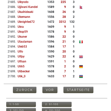
21685
.
Uikyodo
1353
225
3
21686
.
Ujjivani Kandel
1589
9
0
21687
.
Ukaihideaki
1608
26
0
21688
.
Ukemann
1556
28
2
21689
.
Uknighted72
1472
3312
132
21690
.
Ukra
1609
9
1
21691
.
Uksp59
1578
9
0
21692
.
Ukuner
1586
22
0
21693
.
Ulaulaman
1596
21
0
21694
.
Uleb53
1584
17
1
21695
.
Ulfo
1590
20
0
21696
.
Ulfpy
1629
22
4
21697
.
Ulfsan
1591
1
0
21698
.
Uli65
1578
2
0
21699
.
Ulibecker
1608
7
1
21700
.
Ulik_0
1633
17
2
ZURÜCK
VOR
STARTSEITE
1: 1-50
2: 51-100
3: 101-150
4: 151-200