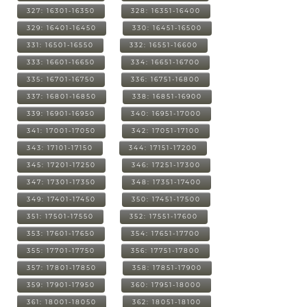
327: 16301-16350
328: 16351-16400
329: 16401-16450
330: 16451-16500
331: 16501-16550
332: 16551-16600
333: 16601-16650
334: 16651-16700
335: 16701-16750
336: 16751-16800
337: 16801-16850
338: 16851-16900
339: 16901-16950
340: 16951-17000
341: 17001-17050
342: 17051-17100
343: 17101-17150
344: 17151-17200
345: 17201-17250
346: 17251-17300
347: 17301-17350
348: 17351-17400
349: 17401-17450
350: 17451-17500
351: 17501-17550
352: 17551-17600
353: 17601-17650
354: 17651-17700
355: 17701-17750
356: 17751-17800
357: 17801-17850
358: 17851-17900
359: 17901-17950
360: 17951-18000
361: 18001-18050
362: 18051-18100