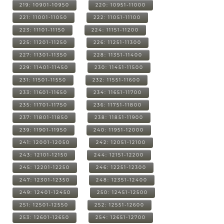
219: 10901-10950
220: 10951-11000
221: 11001-11050
222: 11051-11100
223: 11101-11150
224: 11151-11200
225: 11201-11250
226: 11251-11300
227: 11301-11350
228: 11351-11400
229: 11401-11450
230: 11451-11500
231: 11501-11550
232: 11551-11600
233: 11601-11650
234: 11651-11700
235: 11701-11750
236: 11751-11800
237: 11801-11850
238: 11851-11900
239: 11901-11950
240: 11951-12000
241: 12001-12050
242: 12051-12100
243: 12101-12150
244: 12151-12200
245: 12201-12250
246: 12251-12300
247: 12301-12350
248: 12351-12400
249: 12401-12450
250: 12451-12500
251: 12501-12550
252: 12551-12600
253: 12601-12650
254: 12651-12700