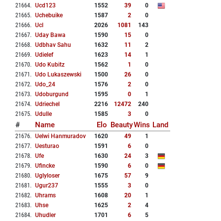
21664
.
Ucd123
1552
39
0
21665
.
Uchebuike
1587
2
0
21666
.
Ucl
2026
1081
143
21667
.
Uday Bawa
1590
15
0
21668
.
Udbhav Sahu
1632
11
2
21669
.
Udielef
1623
14
1
21670
.
Udo Kubitz
1562
1
0
21671
.
Udo Lukaszewski
1500
26
0
21672
.
Udo_24
1576
2
0
21673
.
Udoburgund
1595
0
1
21674
.
Udriechel
2216
12472
240
21675
.
Udulle
1585
3
0
#
Name
Elo
Beauty
Wins
Land
21676
.
Uelwi Hanmuradov
1620
49
1
21677
.
Uesturao
1591
6
0
21678
.
Ufe
1630
24
3
21679
.
Ufincke
1590
6
0
21680
.
Uglyloser
1675
57
9
21681
.
Ugur237
1555
3
0
21682
.
Uhrams
1608
20
1
21683
.
Uhse
1625
2
4
21684
.
Uhudler
1701
6
5