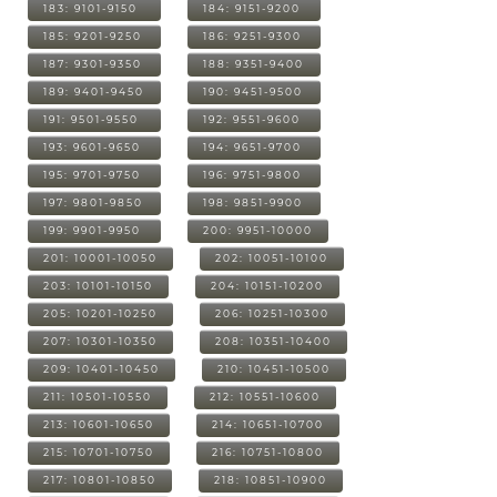
183: 9101-9150
184: 9151-9200
185: 9201-9250
186: 9251-9300
187: 9301-9350
188: 9351-9400
189: 9401-9450
190: 9451-9500
191: 9501-9550
192: 9551-9600
193: 9601-9650
194: 9651-9700
195: 9701-9750
196: 9751-9800
197: 9801-9850
198: 9851-9900
199: 9901-9950
200: 9951-10000
201: 10001-10050
202: 10051-10100
203: 10101-10150
204: 10151-10200
205: 10201-10250
206: 10251-10300
207: 10301-10350
208: 10351-10400
209: 10401-10450
210: 10451-10500
211: 10501-10550
212: 10551-10600
213: 10601-10650
214: 10651-10700
215: 10701-10750
216: 10751-10800
217: 10801-10850
218: 10851-10900