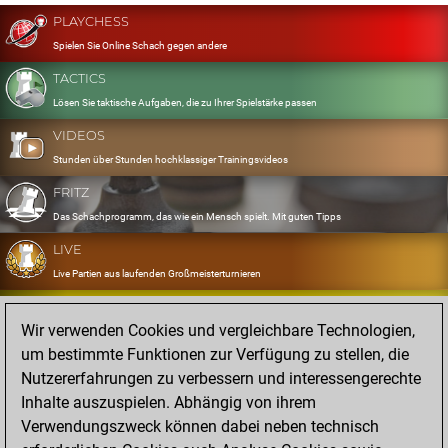
PLAYCHESS
Spielen Sie Online Schach gegen andere
TACTICS
Lösen Sie taktische Aufgaben, die zu Ihrer Spielstärke passen
VIDEOS
Stunden über Stunden hochklassiger Trainingsvideos
FRITZ
Das Schachprogramm, das wie ein Mensch spielt. Mit guten Tipps
LIVE
Live Partien aus laufenden Großmeisterturnieren
OPENINGS
Wir verwenden Cookies und vergleichbare Technologien,
Erfassen und Üben Sie Ihr Eröffnungsrepertoire
um bestimmte Funktionen zur Verfügung zu stellen, die
DATABASE
Nutzererfahrungen zu verbessern und interessengerechte
Acht Millionen starke Partien
Inhalte auszuspielen. Abhängig von ihrem
MYGAMES
Verwendungszweck können dabei neben technisch
Speichern und analysieren Sie eigene Partien in der Cloud