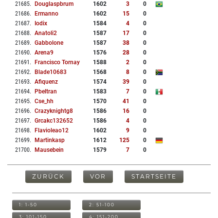
21685
.
Douglaspbrum
1602
3
0
21686
.
Ermanno
1602
15
0
21687
.
Iodix
1584
4
0
21688
.
Anatoli2
1587
17
0
21689
.
Gabbolone
1587
38
0
21690
.
Arena9
1576
28
0
21691
.
Francisco Tornay
1588
2
0
21692
.
Blade10683
1568
8
0
21693
.
Afiquenz
1574
39
0
21694
.
Pbeltran
1583
7
0
21695
.
Cse_hh
1570
41
0
21696
.
Crazyknightg8
1586
16
0
21697
.
Grcakc132652
1586
4
0
21698
.
Flavioleao12
1602
9
0
21699
.
Martinkasp
1612
125
0
21700
.
Mausebein
1579
7
0
ZURÜCK
VOR
STARTSEITE
1: 1-50
2: 51-100
3: 101-150
4: 151-200