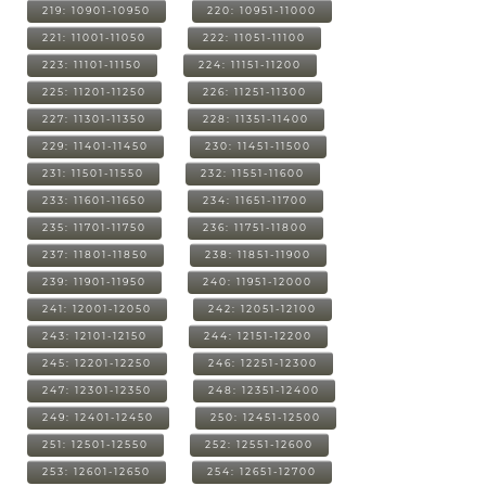
219: 10901-10950
220: 10951-11000
221: 11001-11050
222: 11051-11100
223: 11101-11150
224: 11151-11200
225: 11201-11250
226: 11251-11300
227: 11301-11350
228: 11351-11400
229: 11401-11450
230: 11451-11500
231: 11501-11550
232: 11551-11600
233: 11601-11650
234: 11651-11700
235: 11701-11750
236: 11751-11800
237: 11801-11850
238: 11851-11900
239: 11901-11950
240: 11951-12000
241: 12001-12050
242: 12051-12100
243: 12101-12150
244: 12151-12200
245: 12201-12250
246: 12251-12300
247: 12301-12350
248: 12351-12400
249: 12401-12450
250: 12451-12500
251: 12501-12550
252: 12551-12600
253: 12601-12650
254: 12651-12700