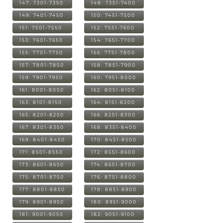
147: 7301-7350
148: 7351-7400
149: 7401-7450
150: 7451-7500
151: 7501-7550
152: 7551-7600
153: 7601-7650
154: 7651-7700
155: 7701-7750
156: 7751-7800
157: 7801-7850
158: 7851-7900
159: 7901-7950
160: 7951-8000
161: 8001-8050
162: 8051-8100
163: 8101-8150
164: 8151-8200
165: 8201-8250
166: 8251-8300
167: 8301-8350
168: 8351-8400
169: 8401-8450
170: 8451-8500
171: 8501-8550
172: 8551-8600
173: 8601-8650
174: 8651-8700
175: 8701-8750
176: 8751-8800
177: 8801-8850
178: 8851-8900
179: 8901-8950
180: 8951-9000
181: 9001-9050
182: 9051-9100