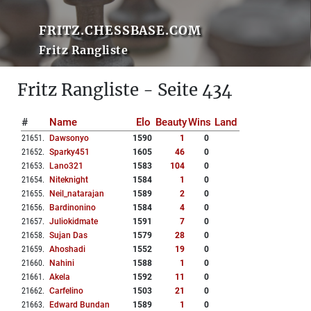
FRITZ.CHESSBASE.COM
Fritz Rangliste
Fritz Rangliste - Seite 434
#
Name
Elo
Beauty
Wins
Land
21651
.
Dawsonyo
1590
1
0
21652
.
Sparky451
1605
46
0
21653
.
Lano321
1583
104
0
21654
.
Niteknight
1584
1
0
21655
.
Neil_natarajan
1589
2
0
21656
.
Bardinonino
1584
4
0
21657
.
Juliokidmate
1591
7
0
21658
.
Sujan Das
1579
28
0
21659
.
Ahoshadi
1552
19
0
21660
.
Nahini
1588
1
0
21661
.
Akela
1592
11
0
21662
.
Carfelino
1503
21
0
21663
.
Edward Bundan
1589
1
0