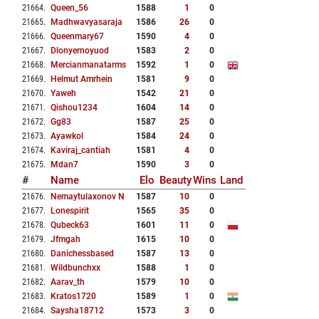
21664
.
Queen_56
1588
1
0
21665
.
Madhwavyasaraja
1586
26
0
21666
.
Queenmary67
1590
4
0
21667
.
Dlonyernoyuod
1583
2
0
21668
.
Mercianmanatarms
1592
1
0
21669
.
Helmut Amrhein
1581
9
0
21670
.
Yaweh
1542
21
0
21671
.
Qishou1234
1604
14
0
21672
.
Gg83
1587
25
0
21673
.
Ayawkol
1584
24
0
21674
.
Kaviraj_cantiah
1581
4
0
21675
.
Mdan7
1590
3
0
#
Name
Elo
Beauty
Wins
Land
21676
.
Nemaytulaxonov N
1587
10
0
21677
.
Lonespirit
1565
35
0
21678
.
Qubeck63
1601
11
0
21679
.
Jfmgah
1615
10
0
21680
.
Danichessbased
1587
13
0
21681
.
Wildbunchxx
1588
1
0
21682
.
Aarav_th
1579
10
0
21683
.
Kratos1720
1589
1
0
21684
.
Saysha18712
1573
3
0