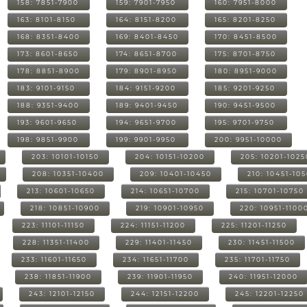
158: 7851-7900
159: 7901-7950
160: 7951-8000
163: 8101-8150
164: 8151-8200
165: 8201-8250
168: 8351-8400
169: 8401-8450
170: 8451-8500
173: 8601-8650
174: 8651-8700
175: 8701-8750
178: 8851-8900
179: 8901-8950
180: 8951-9000
183: 9101-9150
184: 9151-9200
185: 9201-9250
188: 9351-9400
189: 9401-9450
190: 9451-9500
193: 9601-9650
194: 9651-9700
195: 9701-9750
198: 9851-9900
199: 9901-9950
200: 9951-10000
203: 10101-10150
204: 10151-10200
205: 10201-1025
208: 10351-10400
209: 10401-10450
210: 10451-10
213: 10601-10650
214: 10651-10700
215: 10701-10750
218: 10851-10900
219: 10901-10950
220: 10951-1100
223: 11101-11150
224: 11151-11200
225: 11201-11250
228: 11351-11400
229: 11401-11450
230: 11451-11500
233: 11601-11650
234: 11651-11700
235: 11701-11750
238: 11851-11900
239: 11901-11950
240: 11951-12000
243: 12101-12150
244: 12151-12200
245: 12201-12250