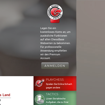
Legen Sie ein
kostenloses Konto an, um
zusätzliche Funktionen
auf allen ChessBase
Webseiten zu bekommen.
Für professionelle
Anwendung empfehlen
wir den Premium
Account.
ANMELDEN
PLAYCHESS
Spielen Sie Online Schach
gegen andere
TACTICS
s
Land
Lösen Sie taktische
0
Aufgaben, die zu Ihrer