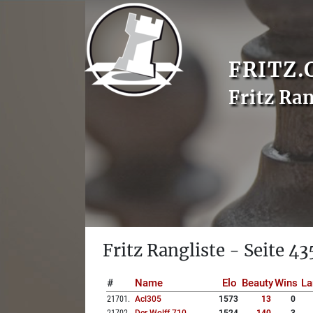
FRITZ.
Fritz Ran
Fritz Rangliste - Seite 43
#
Name
Elo
Beauty
Wins
La
21701
.
Acl305
1573
13
0