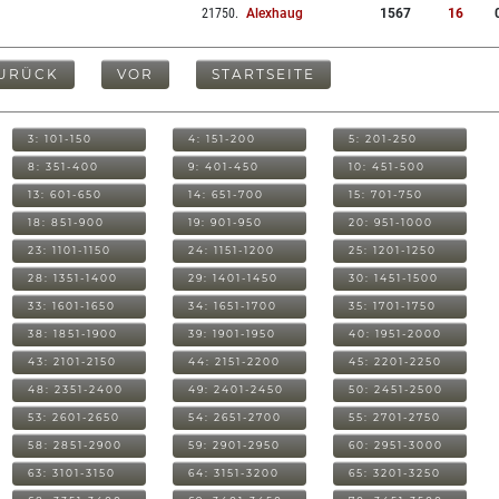
21750
.
Alexhaug
1567
16
URÜCK
VOR
STARTSEITE
3: 101-150
4: 151-200
5: 201-250
8: 351-400
9: 401-450
10: 451-500
13: 601-650
14: 651-700
15: 701-750
18: 851-900
19: 901-950
20: 951-1000
23: 1101-1150
24: 1151-1200
25: 1201-1250
28: 1351-1400
29: 1401-1450
30: 1451-1500
33: 1601-1650
34: 1651-1700
35: 1701-1750
38: 1851-1900
39: 1901-1950
40: 1951-2000
43: 2101-2150
44: 2151-2200
45: 2201-2250
48: 2351-2400
49: 2401-2450
50: 2451-2500
53: 2601-2650
54: 2651-2700
55: 2701-2750
58: 2851-2900
59: 2901-2950
60: 2951-3000
63: 3101-3150
64: 3151-3200
65: 3201-3250