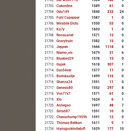
21702
.
Der Wolff 710
1524
140
3
21703
.
Cukonline
1589
61
0
21704
.
Odu149
1840
233
24
21705
.
Fohl Capepper
1587
1
0
21706
.
Mirabile Dictu
1550
53
0
21707
.
Ka7y
1603
1
0
21708
.
Ronsuanet
1571
12
0
21709
.
Gravytrain
1582
15
0
21710
.
Jeppen
1666
1118
4
21711
.
Niemo_vis
1679
31
6
21712
.
Bluebird29
1578
15
0
21713
.
Gajak
1618
307
1
21714
.
Das54ver
1577
11
0
21715
.
Budokaatje
1499
116
0
21716
.
Shenza24
1591
11
0
21717
.
Genesis80
1552
297
8
21718
.
Vcn77x7
1571
61
0
21719
.
Xlo
1624
6
1
21720
.
Annegao
1697
48
7
21721
.
Sirrah87
1591
10
0
21722
.
Chesschump1959h
1591
12
0
21723
.
Thomas Belikan
1611
5
1
21724
.
Hansguckindieluft
1629
177
10