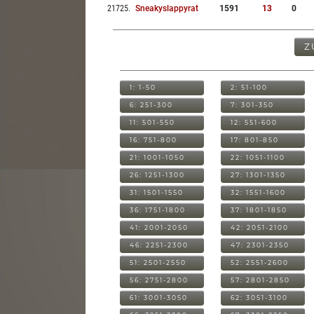
21725
.
Sneakyslappyrat
1591
13
0
Z
1: 1-50
2: 51-100
6: 251-300
7: 301-350
11: 501-550
12: 551-600
16: 751-800
17: 801-850
21: 1001-1050
22: 1051-1100
26: 1251-1300
27: 1301-1350
31: 1501-1550
32: 1551-1600
36: 1751-1800
37: 1801-1850
41: 2001-2050
42: 2051-2100
46: 2251-2300
47: 2301-2350
51: 2501-2550
52: 2551-2600
56: 2751-2800
57: 2801-2850
61: 3001-3050
62: 3051-3100