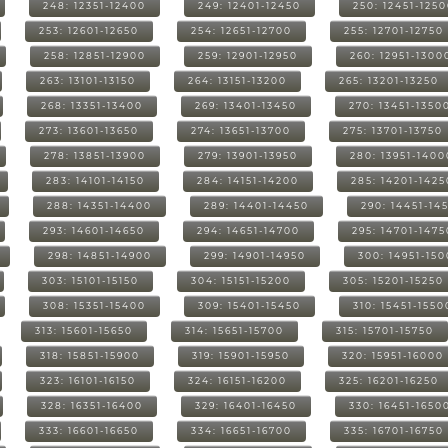
248: 12351-12400
249: 12401-12450
250: 12451-125
253: 12601-12650
254: 12651-12700
255: 12701-12750
258: 12851-12900
259: 12901-12950
260: 12951-1300
263: 13101-13150
264: 13151-13200
265: 13201-13250
268: 13351-13400
269: 13401-13450
270: 13451-1350
273: 13601-13650
274: 13651-13700
275: 13701-13750
278: 13851-13900
279: 13901-13950
280: 13951-1400
283: 14101-14150
284: 14151-14200
285: 14201-1425
288: 14351-14400
289: 14401-14450
290: 14451-14
293: 14601-14650
294: 14651-14700
295: 14701-1475
298: 14851-14900
299: 14901-14950
300: 14951-15
303: 15101-15150
304: 15151-15200
305: 15201-15250
308: 15351-15400
309: 15401-15450
310: 15451-1550
313: 15601-15650
314: 15651-15700
315: 15701-15750
318: 15851-15900
319: 15901-15950
320: 15951-16000
323: 16101-16150
324: 16151-16200
325: 16201-16250
328: 16351-16400
329: 16401-16450
330: 16451-1650
333: 16601-16650
334: 16651-16700
335: 16701-16750