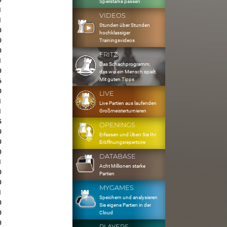
0
Spielstärke passen
1
VIDEOS
1
Stunden über Stunden
0
hochklassiger
0
Trainingsvideos
0
FRITZ
1
Das Schachprogramm,
0
das wie ein Mensch spielt.
Mit guten Tipps
6
0
LIVE
1
Live Partien aus laufenden
Großmeisterturnieren
1
5
OPENINGS
0
Erfassen und Üben Sie Ihr
0
Eröffnungsrepertoire
0
DATABASE
1
Acht Millionen starke
0
Partien
0
MYGAMES
1
Speichern und analysieren
0
Sie eigene Partien in der
0
Cloud
0
PLAYERS