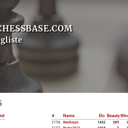
CHESSBASE.COM
gliste
5
nd
#
Name
Elo
Beauty
Win
21726
.
Realbajan
1432
289