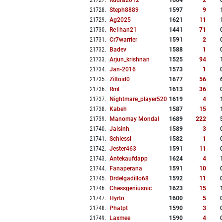
21727
.
Rudra2012
1604
2
21728
.
Steph8889
1597
9
21729
.
Ag2025
1621
11
21730
.
Re1han21
1441
71
21731
.
Cr7warrier
1591
2
21732
.
Badev
1588
1
21733
.
Arjun_krishnan
1525
94
21734
.
Jan-2016
1573
1
21735
.
Ziltoid0
1677
56
21736
.
Rml
1613
36
21737
.
Nightmare_player520
1619
4
21738
.
Kabeh
1587
15
21739
.
Manomay Mondal
1689
222
21740
.
Jaisinh
1589
3
21741
.
Schiessl
1582
1
21742
.
Jester463
1591
11
21743
.
Antekaufdapp
1624
4
21744
.
Fanaperana
1591
10
21745
.
Drdelgadillo68
1592
11
21746
.
Chessgeniusnic
1623
15
21747
.
Hyrtn
1600
5
21748
.
Phatpt
1590
3
21749
.
Laxmee
1590
4