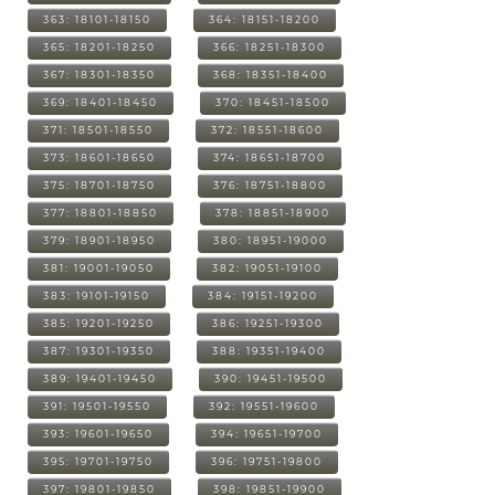
363: 18101-18150
364: 18151-18200
365: 18201-18250
366: 18251-18300
367: 18301-18350
368: 18351-18400
369: 18401-18450
370: 18451-18500
371: 18501-18550
372: 18551-18600
373: 18601-18650
374: 18651-18700
375: 18701-18750
376: 18751-18800
377: 18801-18850
378: 18851-18900
379: 18901-18950
380: 18951-19000
381: 19001-19050
382: 19051-19100
383: 19101-19150
384: 19151-19200
385: 19201-19250
386: 19251-19300
387: 19301-19350
388: 19351-19400
389: 19401-19450
390: 19451-19500
391: 19501-19550
392: 19551-19600
393: 19601-19650
394: 19651-19700
395: 19701-19750
396: 19751-19800
397: 19801-19850
398: 19851-19900