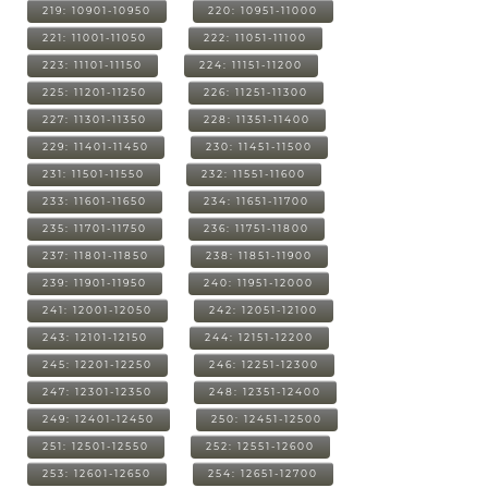
219: 10901-10950
220: 10951-11000
221: 11001-11050
222: 11051-11100
223: 11101-11150
224: 11151-11200
225: 11201-11250
226: 11251-11300
227: 11301-11350
228: 11351-11400
229: 11401-11450
230: 11451-11500
231: 11501-11550
232: 11551-11600
233: 11601-11650
234: 11651-11700
235: 11701-11750
236: 11751-11800
237: 11801-11850
238: 11851-11900
239: 11901-11950
240: 11951-12000
241: 12001-12050
242: 12051-12100
243: 12101-12150
244: 12151-12200
245: 12201-12250
246: 12251-12300
247: 12301-12350
248: 12351-12400
249: 12401-12450
250: 12451-12500
251: 12501-12550
252: 12551-12600
253: 12601-12650
254: 12651-12700