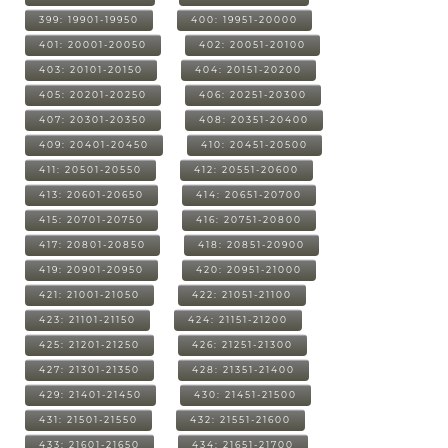
399: 19901-19950
400: 19951-20000
401: 20001-20050
402: 20051-20100
403: 20101-20150
404: 20151-20200
405: 20201-20250
406: 20251-20300
407: 20301-20350
408: 20351-20400
409: 20401-20450
410: 20451-20500
411: 20501-20550
412: 20551-20600
413: 20601-20650
414: 20651-20700
415: 20701-20750
416: 20751-20800
417: 20801-20850
418: 20851-20900
419: 20901-20950
420: 20951-21000
421: 21001-21050
422: 21051-21100
423: 21101-21150
424: 21151-21200
425: 21201-21250
426: 21251-21300
427: 21301-21350
428: 21351-21400
429: 21401-21450
430: 21451-21500
431: 21501-21550
432: 21551-21600
433: 21601-21650
434: 21651-21700