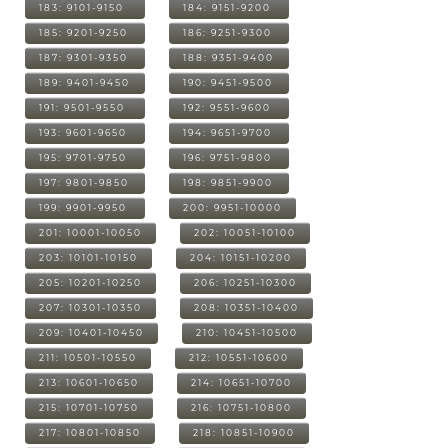
183: 9101-9150
184: 9151-9200
185: 9201-9250
186: 9251-9300
187: 9301-9350
188: 9351-9400
189: 9401-9450
190: 9451-9500
191: 9501-9550
192: 9551-9600
193: 9601-9650
194: 9651-9700
195: 9701-9750
196: 9751-9800
197: 9801-9850
198: 9851-9900
199: 9901-9950
200: 9951-10000
201: 10001-10050
202: 10051-10100
203: 10101-10150
204: 10151-10200
205: 10201-10250
206: 10251-10300
207: 10301-10350
208: 10351-10400
209: 10401-10450
210: 10451-10500
211: 10501-10550
212: 10551-10600
213: 10601-10650
214: 10651-10700
215: 10701-10750
216: 10751-10800
217: 10801-10850
218: 10851-10900