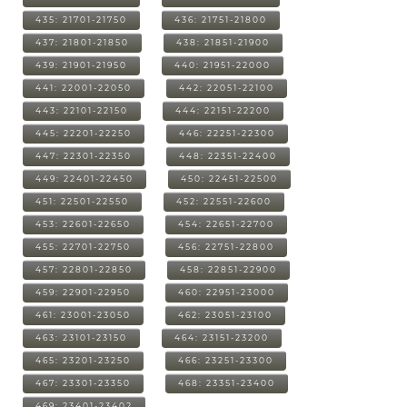
435: 21701-21750
436: 21751-21800
437: 21801-21850
438: 21851-21900
439: 21901-21950
440: 21951-22000
441: 22001-22050
442: 22051-22100
443: 22101-22150
444: 22151-22200
445: 22201-22250
446: 22251-22300
447: 22301-22350
448: 22351-22400
449: 22401-22450
450: 22451-22500
451: 22501-22550
452: 22551-22600
453: 22601-22650
454: 22651-22700
455: 22701-22750
456: 22751-22800
457: 22801-22850
458: 22851-22900
459: 22901-22950
460: 22951-23000
461: 23001-23050
462: 23051-23100
463: 23101-23150
464: 23151-23200
465: 23201-23250
466: 23251-23300
467: 23301-23350
468: 23351-23400
469: 23401-23402