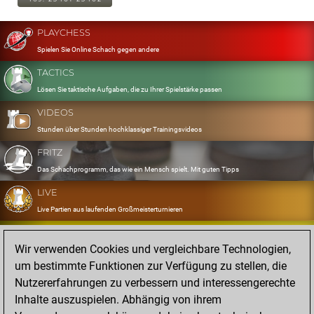
PLAYCHESS
Spielen Sie Online Schach gegen andere
TACTICS
Lösen Sie taktische Aufgaben, die zu Ihrer Spielstärke passen
VIDEOS
Stunden über Stunden hochklassiger Trainingsvideos
FRITZ
Das Schachprogramm, das wie ein Mensch spielt. Mit guten Tipps
LIVE
Live Partien aus laufenden Großmeisterturnieren
OPENINGS
Wir verwenden Cookies und vergleichbare Technologien,
Erfassen und Üben Sie Ihr Eröffnungsrepertoire
um bestimmte Funktionen zur Verfügung zu stellen, die
DATABASE
Nutzererfahrungen zu verbessern und interessengerechte
Acht Millionen starke Partien
Inhalte auszuspielen. Abhängig von ihrem
MYGAMES