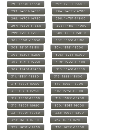
291: 14501-14550
292: 14551-14600
293: 14601-14650
294: 14651-14700
295: 14701-14750
296: 14751-14800
297: 14801-14850
298: 14851-14900
299: 14901-14950
300: 14951-15000
301: 15001-15050
302: 15051-15100
303: 15101-15150
304: 15151-15200
305: 15201-15250
306: 15251-15300
307: 15301-15350
308: 15351-15400
309: 15401-15450
310: 15451-15500
311: 15501-15550
312: 15551-15600
313: 15601-15650
314: 15651-15700
315: 15701-15750
316: 15751-15800
317: 15801-15850
318: 15851-15900
319: 15901-15950
320: 15951-16000
321: 16001-16050
322: 16051-16100
323: 16101-16150
324: 16151-16200
325: 16201-16250
326: 16251-16300