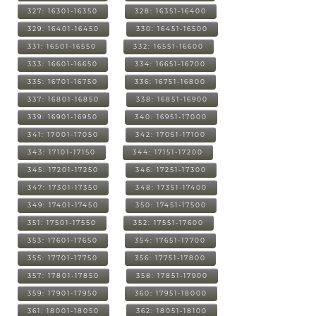
327: 16301-16350
328: 16351-16400
329: 16401-16450
330: 16451-16500
331: 16501-16550
332: 16551-16600
333: 16601-16650
334: 16651-16700
335: 16701-16750
336: 16751-16800
337: 16801-16850
338: 16851-16900
339: 16901-16950
340: 16951-17000
341: 17001-17050
342: 17051-17100
343: 17101-17150
344: 17151-17200
345: 17201-17250
346: 17251-17300
347: 17301-17350
348: 17351-17400
349: 17401-17450
350: 17451-17500
351: 17501-17550
352: 17551-17600
353: 17601-17650
354: 17651-17700
355: 17701-17750
356: 17751-17800
357: 17801-17850
358: 17851-17900
359: 17901-17950
360: 17951-18000
361: 18001-18050
362: 18051-18100