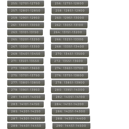
255: 12701-12750
256: 12751-12800
257: 12801-12850
258: 12851-12900
259: 12901-12950
260: 12951-13000
261: 13001-13050
262: 13051-13100
263: 13101-13150
264: 13151-13200
265: 13201-13250
266: 13251-13300
267: 13301-13350
268: 13351-13400
269: 13401-13450
270: 13451-13500
271: 13501-13550
272: 13551-13600
273: 13601-13650
274: 13651-13700
275: 13701-13750
276: 13751-13800
277: 13801-13850
278: 13851-13900
279: 13901-13950
280: 13951-14000
281: 14001-14050
282: 14051-14100
283: 14101-14150
284: 14151-14200
285: 14201-14250
286: 14251-14300
287: 14301-14350
288: 14351-14400
289: 14401-14450
290: 14451-14500