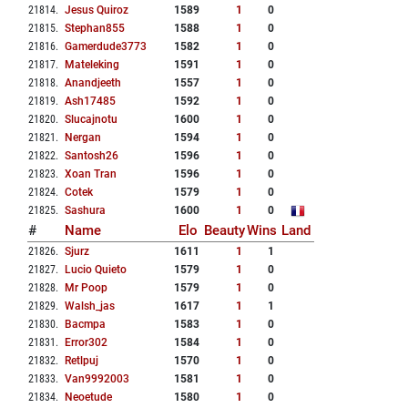
21814
.
Jesus Quiroz
1589
1
0
21815
.
Stephan855
1588
1
0
21816
.
Gamerdude3773
1582
1
0
21817
.
Mateleking
1591
1
0
21818
.
Anandjeeth
1557
1
0
21819
.
Ash17485
1592
1
0
21820
.
Slucajnotu
1600
1
0
21821
.
Nergan
1594
1
0
21822
.
Santosh26
1596
1
0
21823
.
Xoan Tran
1596
1
0
21824
.
Cotek
1579
1
0
21825
.
Sashura
1600
1
0
#
Name
Elo
Beauty
Wins
Land
21826
.
Sjurz
1611
1
1
21827
.
Lucio Quieto
1579
1
0
21828
.
Mr Poop
1579
1
0
21829
.
Walsh_jas
1617
1
1
21830
.
Bacmpa
1583
1
0
21831
.
Error302
1584
1
0
21832
.
Retlpuj
1570
1
0
21833
.
Van9992003
1581
1
0
21834
.
Neoetude
1580
1
0