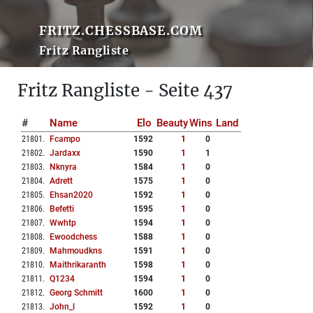
FRITZ.CHESSBASE.COM
Fritz Rangliste
Fritz Rangliste - Seite 437
#
Name
Elo
Beauty
Wins
Land
21801
.
Fcampo
1592
1
0
21802
.
Jardaxx
1590
1
1
21803
.
Nknyra
1584
1
0
21804
.
Adrett
1575
1
0
21805
.
Ehsan2020
1592
1
0
21806
.
Befetti
1595
1
0
21807
.
Wwhtp
1594
1
0
21808
.
Ewoodchess
1588
1
0
21809
.
Mahmoudkns
1591
1
0
21810
.
Maithrikaranth
1598
1
0
21811
.
Q1234
1594
1
0
21812
.
Georg Schmitt
1600
1
0
21813
.
John_l
1592
1
0