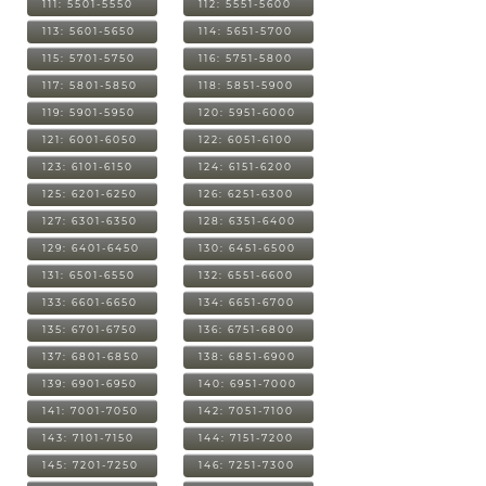
111: 5501-5550
112: 5551-5600
113: 5601-5650
114: 5651-5700
115: 5701-5750
116: 5751-5800
117: 5801-5850
118: 5851-5900
119: 5901-5950
120: 5951-6000
121: 6001-6050
122: 6051-6100
123: 6101-6150
124: 6151-6200
125: 6201-6250
126: 6251-6300
127: 6301-6350
128: 6351-6400
129: 6401-6450
130: 6451-6500
131: 6501-6550
132: 6551-6600
133: 6601-6650
134: 6651-6700
135: 6701-6750
136: 6751-6800
137: 6801-6850
138: 6851-6900
139: 6901-6950
140: 6951-7000
141: 7001-7050
142: 7051-7100
143: 7101-7150
144: 7151-7200
145: 7201-7250
146: 7251-7300