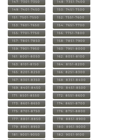
147: 7301-7350
148: 7351-7400
149: 7401-7450
150: 7451-7500
151: 7501-7550
152: 7551-7600
153: 7601-7650
154: 7651-7700
155: 7701-7750
156: 7751-7800
157: 7801-7850
158: 7851-7900
159: 7901-7950
160: 7951-8000
161: 8001-8050
162: 8051-8100
163: 8101-8150
164: 8151-8200
165: 8201-8250
166: 8251-8300
167: 8301-8350
168: 8351-8400
169: 8401-8450
170: 8451-8500
171: 8501-8550
172: 8551-8600
173: 8601-8650
174: 8651-8700
175: 8701-8750
176: 8751-8800
177: 8801-8850
178: 8851-8900
179: 8901-8950
180: 8951-9000
181: 9001-9050
182: 9051-9100