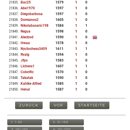
21835
.
Bac25
1579
1
0
21836
.
Abe1970
1597
1
0
21837
.
Diegobarbosa
1597
1
0
21838
.
Domianos2
1605
1
0
21839
.
Nikolabasaric198
1584
1
1
21840
.
Regua
1598
1
0
21841
.
Alecbod
1590
1
0
21842
.
Hwaa
1578
1
0
21843
.
Nyctochess3409
1611
1
1
21844
.
Rvalg
1594
1
0
21845
.
Jfps
1583
1
0
21846
.
Llchess1
1607
1
1
21847
.
Colorific
1570
1
0
21848
.
Takatak
1590
1
0
21849
.
Kahlke Alfred
1585
1
0
21850
.
Henal
1587
1
0
ZURÜCK
VOR
STARTSEITE
1: 1-50
2: 51-100
3: 101-150
4: 151-200