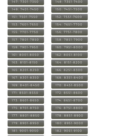
147: 7301-7350
148: 7351-7400
149: 7401-7450
150: 7451-7500
151: 7501-7550
152: 7551-7600
153: 7601-7650
154: 7651-7700
155: 7701-7750
156: 7751-7800
157: 7801-7850
158: 7851-7900
159: 7901-7950
160: 7951-8000
161: 8001-8050
162: 8051-8100
163: 8101-8150
164: 8151-8200
165: 8201-8250
166: 8251-8300
167: 8301-8350
168: 8351-8400
169: 8401-8450
170: 8451-8500
171: 8501-8550
172: 8551-8600
173: 8601-8650
174: 8651-8700
175: 8701-8750
176: 8751-8800
177: 8801-8850
178: 8851-8900
179: 8901-8950
180: 8951-9000
181: 9001-9050
182: 9051-9100