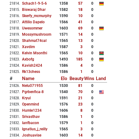
21814
.
Schach1-9-5-6
1358
57
0
21815
.
Biswaraj Dhar
1582
18
0
21816
.
Skerfy_mcmurphy
1590
10
0
21817
.
Attilio Dapelo
1566
41
0
21818
.
Uwesommer
1603
69
0
21819
.
Mossymushroom
1571
14
0
21820
.
Shahmat74cal
1565
13
0
21821
.
Xavdim
1587
3
0
21822
.
Kelvin Msonthi
1565
10
0
21823
.
Axbofg
1493
185
0
21824
.
Kavish2424
1586
4
0
21825
.
Rk13chess
1586
1
0
#
Name
Elo
Beauty
Wins
Land
21826
.
Nelu071955
1530
81
0
21827
.
Pgrbenfica-8
1540
70
0
21828
.
Kryul
1591
21
0
21829
.
Openmind
1576
23
0
21830
.
Humle1234
1606
8
0
21831
.
Srivasthav
1586
1
0
21832
.
Ianfbacon
1579
1
0
21833
.
Ignatius_j_reilly
1565
3
0
21834
.
Joshuavise
1603
14
0