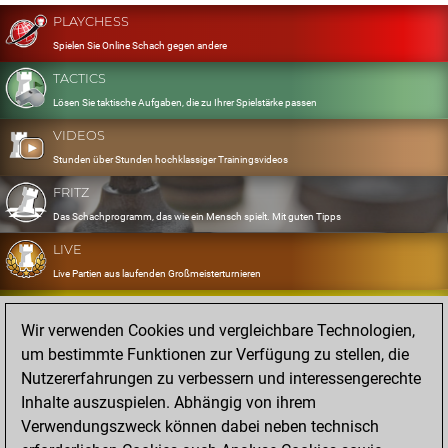
PLAYCHESS
Spielen Sie Online Schach gegen andere
TACTICS
Lösen Sie taktische Aufgaben, die zu Ihrer Spielstärke passen
VIDEOS
Stunden über Stunden hochklassiger Trainingsvideos
FRITZ
Das Schachprogramm, das wie ein Mensch spielt. Mit guten Tipps
LIVE
Live Partien aus laufenden Großmeisterturnieren
OPENINGS
Wir verwenden Cookies und vergleichbare Technologien,
Erfassen und Üben Sie Ihr Eröffnungsrepertoire
um bestimmte Funktionen zur Verfügung zu stellen, die
DATABASE
Nutzererfahrungen zu verbessern und interessengerechte
Acht Millionen starke Partien
Inhalte auszuspielen. Abhängig von ihrem
MYGAMES
Verwendungszweck können dabei neben technisch
Speichern und analysieren Sie eigene Partien in der Cloud