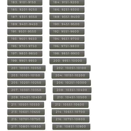
183: 9101-9150
184: 9151-9200
185: 9201-9250
186: 9251-9300
187: 9301-9350
188: 9351-9400
189: 9401-9450
190: 9451-9500
191: 9501-9550
192: 9551-9600
193: 9601-9650
194: 9651-9700
195: 9701-9750
196: 9751-9800
197: 9801-9850
198: 9851-9900
199: 9901-9950
200: 9951-10000
201: 10001-10050
202: 10051-10100
203: 10101-10150
204: 10151-10200
205: 10201-10250
206: 10251-10300
207: 10301-10350
208: 10351-10400
209: 10401-10450
210: 10451-10500
211: 10501-10550
212: 10551-10600
213: 10601-10650
214: 10651-10700
215: 10701-10750
216: 10751-10800
217: 10801-10850
218: 10851-10900