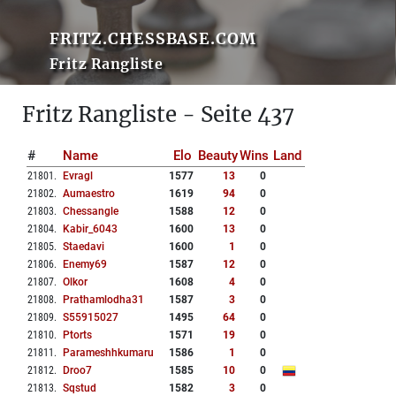
FRITZ.CHESSBASE.COM
Fritz Rangliste
Fritz Rangliste - Seite 437
#
Name
Elo
Beauty
Wins
Land
21801
.
Evragl
1577
13
0
21802
.
Aumaestro
1619
94
0
21803
.
Chessangle
1588
12
0
21804
.
Kabir_6043
1600
13
0
21805
.
Staedavi
1600
1
0
21806
.
Enemy69
1587
12
0
21807
.
Olkor
1608
4
0
21808
.
Prathamlodha31
1587
3
0
21809
.
S55915027
1495
64
0
21810
.
Ptorts
1571
19
0
21811
.
Parameshhkumaru
1586
1
0
21812
.
Droo7
1585
10
0
21813
.
Sqstud
1582
3
0