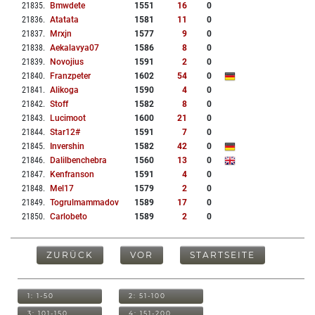
21835
.
Bmwdete
1551
16
0
21836
.
Atatata
1581
11
0
21837
.
Mrxjn
1577
9
0
21838
.
Aekalavya07
1586
8
0
21839
.
Novojius
1591
2
0
21840
.
Franzpeter
1602
54
0
21841
.
Alikoga
1590
4
0
21842
.
Stoff
1582
8
0
21843
.
Lucimoot
1600
21
0
21844
.
Star12#
1591
7
0
21845
.
Invershin
1582
42
0
21846
.
Dalilbenchebra
1560
13
0
21847
.
Kenfranson
1591
4
0
21848
.
Mel17
1579
2
0
21849
.
Togrulmammadov
1589
17
0
21850
.
Carlobeto
1589
2
0
ZURÜCK
VOR
STARTSEITE
1: 1-50
2: 51-100
3: 101-150
4: 151-200