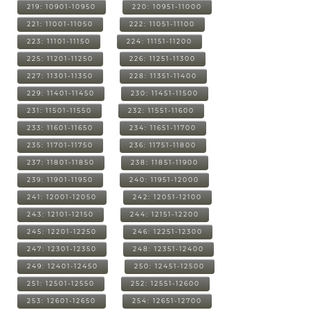
219: 10901-10950
220: 10951-11000
221: 11001-11050
222: 11051-11100
223: 11101-11150
224: 11151-11200
225: 11201-11250
226: 11251-11300
227: 11301-11350
228: 11351-11400
229: 11401-11450
230: 11451-11500
231: 11501-11550
232: 11551-11600
233: 11601-11650
234: 11651-11700
235: 11701-11750
236: 11751-11800
237: 11801-11850
238: 11851-11900
239: 11901-11950
240: 11951-12000
241: 12001-12050
242: 12051-12100
243: 12101-12150
244: 12151-12200
245: 12201-12250
246: 12251-12300
247: 12301-12350
248: 12351-12400
249: 12401-12450
250: 12451-12500
251: 12501-12550
252: 12551-12600
253: 12601-12650
254: 12651-12700